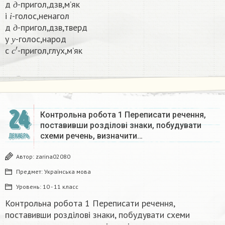
д
-пригол,дзв,м’як
і
д
і
-голос,ненагол
д
і
д
-пригол,дзв,тверд
у
д
у
-голос,народ
с
′
у
с
-пригол,глух,м’як​
с
24
Контрольна робота 1 Переписати речення,
поставивши розділові знаки, побудувати
схеми речень, визначити…
ДЕКАБРЬ
Автор:
zarina02080
Предмет:
Українська мова
Уровень:
10 - 11 класс
Контрольна робота 1 Переписати речення,
поставивши розділові знаки, побудувати схеми