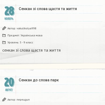
28
Сенкан зi слова щастя та життя
НОЯБРЬ
Автор:
vakulikolya998
Предмет:
Українська мова
Уровень:
5 - 9 класс
сенкан зi слова щастя та життя
20
Сенкан до слова парк ​
АВГУСТ
Автор:
перецgun