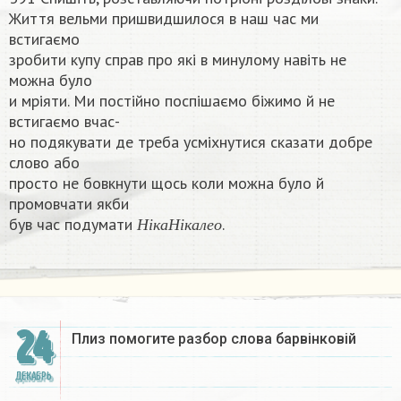
Життя вельми пришвидшилося в наш час ми
встигаємо
зробити купу справ про які в минулому навіть не
можна було
и мріяти. Ми постійно поспішаємо біжимо й не
встигаємо вчас-
но подякувати де треба усміхнутися сказати добре
слово або
просто не бовкнути щось коли можна було й
промовчати якби
Н
і
к
а
Н
і
к
а
л
е
о
був час подумати
.​
Н
і
к
а
Н
і
к
а
л
е
о
24
Плиз помогите разбор слова барвінковій
ДЕКАБРЬ