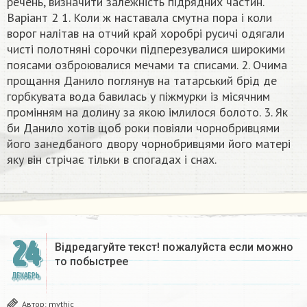
речень, визначити залежність підрядних частин.
Варіант 2 1. Коли ж наставала смутна пора і коли
ворог налітав на отчий край хоробрі русичі одягали
чисті полотняні сорочки підперезувалися широкими
поясами озброювалися мечами та списами. 2. Очима
прощання Данило поглянув на татарський брід де
горбкувата вода бавилась у піжмурки із місячним
промінням на долину за якою імлилося болото. 3. Як
би Данило хотів щоб роки повіяли чорнобривцями
його занедбаного двору чорнобривцями його матері
яку він стрічає тільки в спогадах і снах.
24
Відредагуйте текст! пожалуйста если можно
то побыстрее
ДЕКАБРЬ
Автор:
mythic