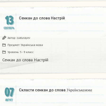
13
Сенкан до слова Настрій
СЕНТЯБРЬ
Автор:
isaturayev
Предмет:
Українська мова
Уровень:
5 - 9 класс
Сенкан до слова Настрій
07
У
к
р
а
ї
н
с
ь
к
а
м
о
в
а
Скласти сенкан до слова
У
к
р
а
ї
н
с
ь
к
а
м
о
в
а
АВГУСТ