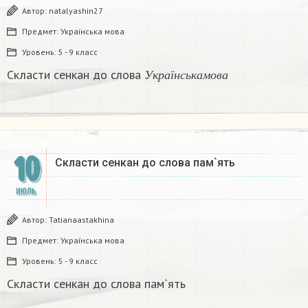
Автор:
natalyashin27
Предмет:
Українська мова
Уровень:
5 - 9 класс
У
к
р
а
ї
н
с
ь
к
а
м
о
в
а
Скласти сенкан до слова
У
к
р
а
ї
н
с
ь
к
а
м
о
в
а
10
Скласти сенкан до слова пам`ять
ИЮЛЬ
Автор:
Tatianaastakhina
Предмет:
Українська мова
Уровень:
5 - 9 класс
Скласти сенкан до слова пам`ять