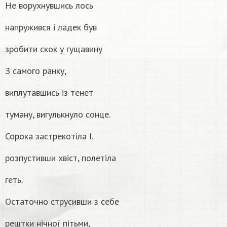
Не ворухнувшись лось
напружився і ладек був
зробити скок у гущавину
З самого ранку,
виплутавшись із тенет
туману, вигулькнуло сонце.
Сорока застрекотіла I.
розпустивши хвіст, полетіла
геть.
Остаточно струсивши з себе
рештки нічної пітьми,