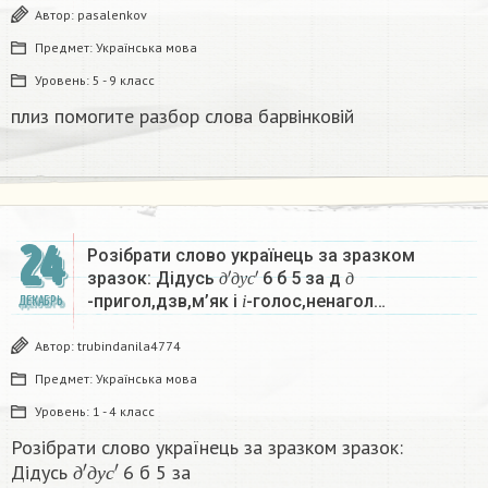
Автор:
pasalenkov
Предмет:
Українська мова
Уровень:
5 - 9 класс
плиз помогите разбор слова барвінковій
24
Розібрати слово українець за зразком
д
′
д
у
с
′
д
зразок: Дідусь
6 б 5 за д
і
д
д
у
с
д
-пригол,дзв,м’як і
-голос,ненагол…
ДЕКАБРЬ
і
Автор:
trubindanila4774
Предмет:
Українська мова
Уровень:
1 - 4 класс
Розібрати слово українець за зразком зразок:
д
′
д
у
с
′
Дідусь
6 б 5 за
д
д
д
у
с