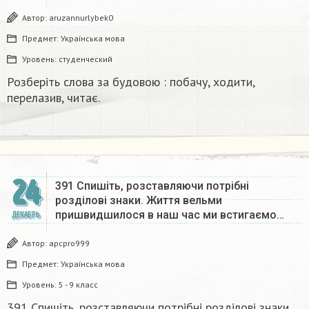
Автор:
aruzannurlybek0
Предмет:
Українська мова
Уровень:
студенческий
Розберіть слова за будовою : побачу, ходити,
перелазив, читає.
24
391 Спишіть, розставляючи потрібні
розділові знаки. Життя вельми
пришвидшилося в наш час ми встигаємо…
ДЕКАБРЬ
Автор:
apcpro999
Предмет:
Українська мова
Уровень:
5 - 9 класс
391 Спишіть, розставляючи потрібні розділові знаки.