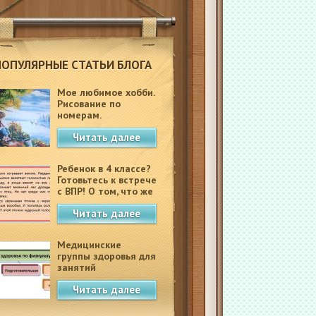
ПОПУЛЯРНЫЕ СТАТЬИ БЛОГА
Мое любимое хобби.
Рисование по
номерам.
Читать далее
Ребенок в 4 классе?
Готовьтесь к встрече
с ВПР! О том, что же
это такое.
Читать далее
Медицинские
группы здоровья для
занятий
физкультурой в
Читать далее
школе