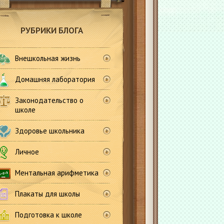
РУБРИКИ БЛОГА
Внешкольная жизнь
Домашняя лаборатория
Законодательство о
школе
Здоровье школьника
Личное
Ментальная арифметика
Плакаты для школы
Подготовка к школе