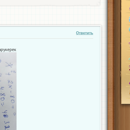
Ответить
арукерек