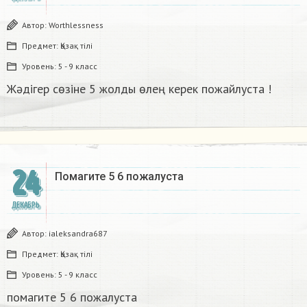
Автор:
Worthlessness
Предмет:
Қазақ тiлi
Уровень:
5 - 9 класс
Жәдігер сөзіне 5 жолды өлең керек пожайлуста !
24
Помагите 5 6 пожалуста​
ДЕКАБРЬ
Автор:
ialeksandra687
Предмет:
Қазақ тiлi
Уровень:
5 - 9 класс
помагите 5 6 пожалуста​