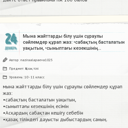
24
Мына жайттарды білу үшін сұраулы
сөйлемдер құрап жаз: •сабақтың басталатын
уақытын, •сыныптағы кезекшінің…
ДЕКАБРЬ
Автор:
naziraalapaeva1025
Предмет:
Қазақ тiлi
Уровень:
10 - 11 класс
мына жайттарды білу үшін сұраулы сөйлемдер құрап
жаз:
•сабақтың басталатын уақытын,
•сыныптағы кезекшінің есімін
•Асқардың сабақтан кешігу себебін
•қазақ тіліндегі дауысты дыбыстардың саның. ​