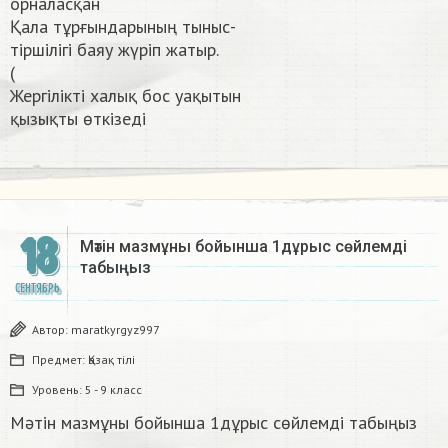
орналасқан
Қала тұрғындарының тыныс-
тіршілігі баяу жүріп жатыр.
(
Жергілікті халық бос уақытын
қызықты өткізеді​
18
Мәтін мазмұны бойынша 1дұрыс сөйлемді
табыңыз ​
СЕНТЯБРЬ
Автор:
maratkyrgyz997
Предмет:
Қазақ тiлi
Уровень:
5 - 9 класс
Мәтін мазмұны бойынша 1дұрыс сөйлемді табыңыз