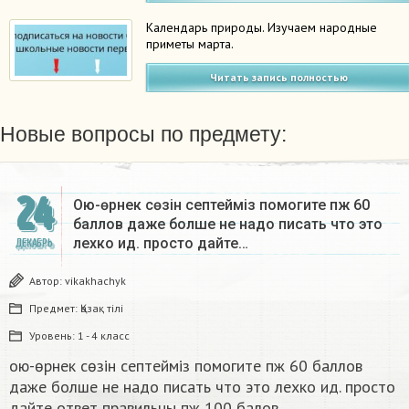
Календарь природы. Изучаем народные
приметы марта.
Читать запись полностью
Новые вопросы по предмету:
24
Ою-өрнек сөзін септеймiз помогите пж 60
баллов даже болше не надо писать что это
лехко ид. просто дайте…
ДЕКАБРЬ
Автор:
vikakhachyk
Предмет:
Қазақ тiлi
Уровень:
1 - 4 класс
ою-өрнек сөзін септеймiз помогите пж 60 баллов
даже болше не надо писать что это лехко ид. просто
дайте ответ правильны пж 100 балов ​