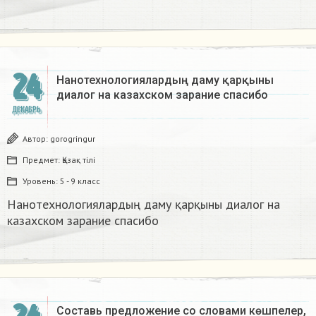
24
Нанотехнологиялардың даму қарқыны
диалог на казахском зарание спасибо
ДЕКАБРЬ
Автор:
gorogringur
Предмет:
Қазақ тiлi
Уровень:
5 - 9 класс
Нанотехнологиялардың даму қарқыны диалог на
казахском зарание спасибо
Составь предложение со словами көшпелер,