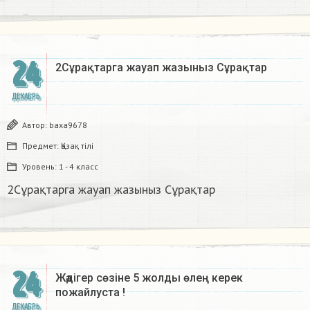
24
2Сұрақтарга жауап жазыныз Сұрақтар​
ДЕКАБРЬ
Автор:
baxa9678
Предмет:
Қазақ тiлi
Уровень:
1 - 4 класс
2Сұрақтарга жауап жазыныз Сұрақтар​
24
Жәдігер сөзіне 5 жолды өлең керек
пожайлуста !
ДЕКАБРЬ