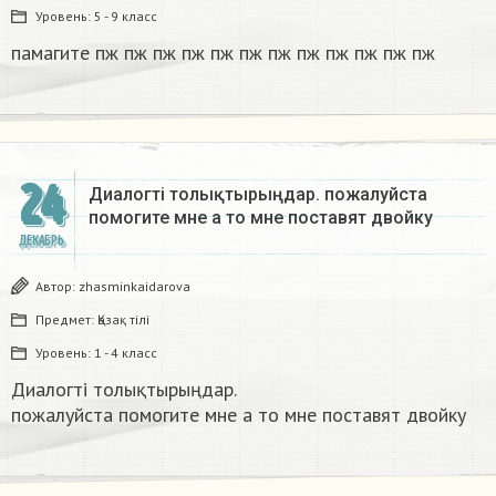
Уровень:
5 - 9 класс
памагите пж пж пж пж пж пж пж пж пж пж пж пж​
24
Диалогті толықтырыңдар. пожалуйста
помогите мне а то мне поставят двойку​
ДЕКАБРЬ
Автор:
zhasminkaidarova
Предмет:
Қазақ тiлi
Уровень:
1 - 4 класс
Диалогті толықтырыңдар.
пожалуйста помогите мне а то мне поставят двойку​