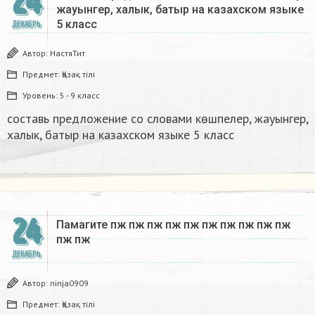
24
жауынгер, халык, батыр на казахском языке
5 класс​
ДЕКАБРЬ
Автор:
НастяТит
Предмет:
Қазақ тiлi
Уровень:
5 - 9 класс
составь предложение со словами көшпелер, жауынгер,
халык, батыр на казахском языке 5 класс​
24
Памагите пж пж пж пж пж пж пж пж пж пж
пж пж​
ДЕКАБРЬ
Автор:
ninja0909
Предмет:
Қазақ тiлi