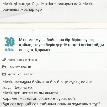
Мәтінді тыңда. Оқы. Мәтінге тақырып қой. Мәтін
бойынша жоспар құр
30
Мәтін мазмұны бойынша бір-біріңе сұрақ
қойып, жауап беріңдер. Мәтіндегі негізгі ойды
анықта. Қарамен…
НОЯБРЬ
Автор:
korobeynikovaj
Предмет:
Қазақ тiлi
Уровень:
1 - 4 класс
Мәтін мазмұны бойынша бір-біріңе сұрақ қойып,
жауап беріңдер.
Мәтіндегі негізгі ойды анықта.
Қарамен жазылған сөздерге сұрақ қой.
Бұл сөздер қай сөз табының орнына жұмсалып тұр?​