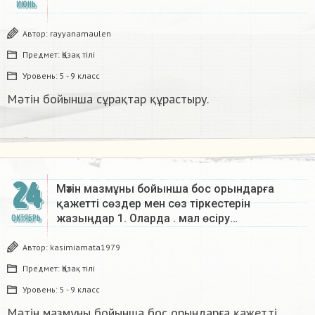
ИЮНЬ
Автор:
rayyanamaulen
Предмет:
Қазақ тiлi
Уровень:
5 - 9 класс
Мәтін бойынша сұрақтар құрастыру.
24
Мәтін мазмұны бойынша бос орындарға
қажетті сөздер мен сөз тіркестерін
жазыңдар 1. Оларда . мал өсіру…
ОКТЯБРЬ
Автор:
kasimiamata1979
Предмет:
Қазақ тiлi
Уровень:
5 - 9 класс
Мәтін мазмұны бойынша бос орындарға қажетті