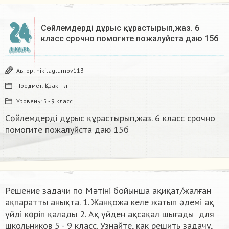
24
Сөйлемдерді дұрыс құрастырып,жаз. 6
класс срочно помогите пожалуйста даю 15б​
ДЕКАБРЬ
Автор:
nikitaglumov113
Предмет:
Қазақ тiлi
Уровень:
5 - 9 класс
Сөйлемдерді дұрыс құрастырып,жаз. 6 класс срочно
помогите пожалуйста даю 15б​
Решение задачи по Мәтіні бойынша ақиқат/жалған
ақпаратты анықта. 1. Жанқожа келе жатып әдемі ақ
үйді көріп қалады 2. Ақ үйден ақсақал шығады ​ для
школьников 5 - 9 класс. Узнайте, как решить задачу,