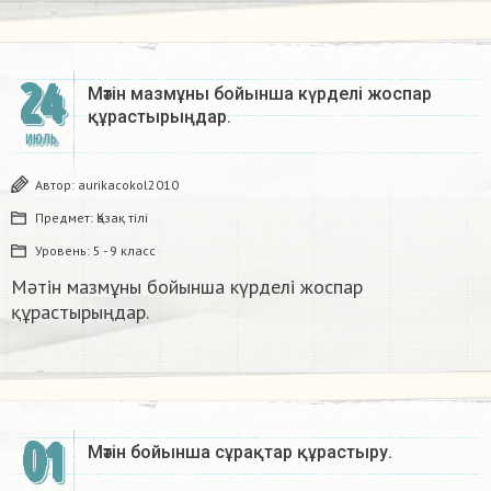
24
Мәтін мазмұны бойынша күрделі жоспар
құрастырыңдар.
ИЮЛЬ
Автор:
aurikacokol2010
Предмет:
Қазақ тiлi
Уровень:
5 - 9 класс
Мәтін мазмұны бойынша күрделі жоспар
құрастырыңдар.
01
Мәтін бойынша сұрақтар құрастыру.