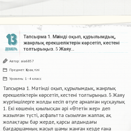
13
Тапсырма 1. Мәтінді оқып, құрылымдық,
жанрлық ерекшеліктерін көрсетіп, кестені
5
толтырыңыз.
Жаяу…
ДЕКАБРЬ
Автор:
aia6857
Предмет:
Қазақ тiлi
Уровень:
1 - 4 класс
Тапсырма 1. Мәтінді оқып, құрылымдық, жанрлық
5
ерекшеліктерін көрсетіп, кестені толтырыңыз.
Жаяу
жүргіншілерге жолды кесіп өтуге арналған нұсқаулық
1. Екі көшенің қиылысқан әрі «Өтетін жер» деп
жазылған түсті, асфальтта сызылған жалпақ ақ
жолақтары бар жерде, қарсы алдындағы
бағдаршамның жасыл шамы жанған кезде ғана