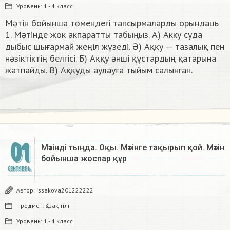
Уровень:
1 - 4 класс
Мәтін бойынша төмендегі тапсырмаларды орындаць
1. Мәтінде жок акпаратты табыңыз. А) Акку суда
дыбыс шығармай жеңіл жүзеді. Ә) Аққу — тазалық пен
нәзіктіктің белгісі. Б) Аққу әнші құстардың қатарына
жатпайды. В) Аққуды аулауға тыйым салынган.
01
Мәтінді тыңда. Оқы. Мәтінге тақырып қой. Мәтін
бойынша жоспар құр
СЕНТЯБРЬ
Автор:
issakova201222222
Предмет:
Қазақ тiлi
Уровень:
1 - 4 класс