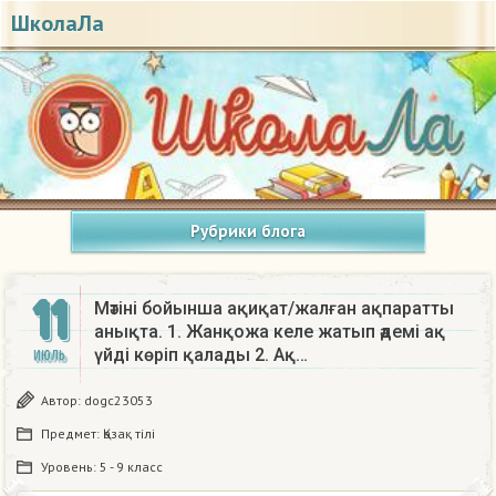
ШколаЛа
Рубрики блога
11
Мәтіні бойынша ақиқат/жалған ақпаратты
анықта. 1. Жанқожа келе жатып әдемі ақ
үйді көріп қалады 2. Ақ…
ИЮЛЬ
Автор:
dogc23053
Предмет:
Қазақ тiлi
Уровень:
5 - 9 класс