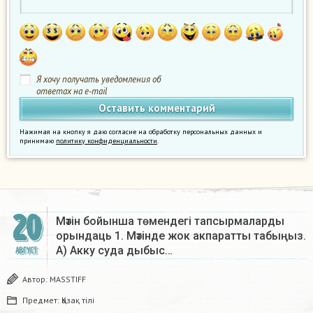
Я хочу получать уведомления об
ответах на e-mail
Нажимая на кнопку я даю согласие на обработку персональных данных и
принимаю
политику конфиденциальности
.
20
Мәтін бойынша төмендегі тапсырмаларды
орындаць 1. Мәтінде жок акпаратты табыңыз.
А) Акку суда дыбыс…
АВГУСТ
Автор:
MASSTIFF
Предмет:
Қазақ тiлi