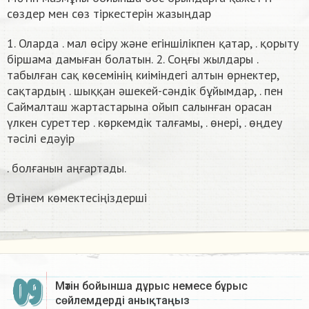
сөздер мен сөз тіркестерін жазыңдар
1. Оларда . мал өсіру және егіншілікпен қатар, . қорыту
біршама дамыған болатын. 2. Соңғы жылдары .
табылған сақ көсемінің киіміндегі алтын өрнектер,
сақтардың . шыққан әшекей-сәндік бұйымдар, . пен
Саймалташ жартастарына ойып салынған орасан
үлкен суреттер . көркемдік талғамы, . өнері, . өңдеу
тәсілі едәуір
. болғанын аңғартады.
Өтінем көмектесіңіздерші
09
Мәтін бойынша дұрыс немесе бұрыс
сөйлемдерді анықтаңыз ​