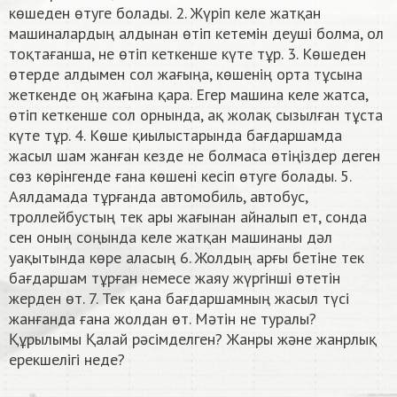
көшеден өтуге болады. 2. Жүріп келе жатқан
машиналардың алдынан өтіп кетемін деуші болма, ол
тоқтағанша, не өтіп кеткенше күте тұр. 3. Көшеден
өтерде алдымен сол жағыңа, көшенің орта тұсына
жеткенде оң жағына қара. Егер машина келе жатса,
өтіп кеткенше сол орнында, ақ жолақ сызылған тұста
күте тұр. 4. Көше қиылыстарында бағдаршамда
жасыл шам жанған кезде не болмаса өтіңіздер деген
сөз көрінгенде ғана көшені кесіп өтуге болады. 5.
Аялдамада тұрғанда автомобиль, автобус,
троллейбустың тек ары жағынан айналып ет, сонда
сен оның соңында келе жатқан машинаны дәл
уақытында көре аласың 6. Жолдың арғы бетіне тек
бағдаршам тұрған немесе жаяу жүргінші өтетін
жерден өт. 7. Тек қана бағдаршамның жасыл түсі
жанғанда ғана жолдан өт. Мәтін не туралы?
Құрылымы Қалай рәсімделген? Жанры және жанрлық
ерекшелігі неде?​