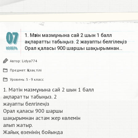
07
1. Мәтін мазмұнына сай 2 шын 1 балл
ақпаратты табыңыз. 2 жауапты белгілеңіз
Орал қаласы 900 шаршы шақырымнан…
НОЯБРЬ
Автор:
Lidya774
Предмет:
Қазақ тiлi
Уровень:
5 - 9 класс
1. Мәтін мазмұнына сай 2 шын 1 балл
ақпаратты табыңыз. 2
жауапты белгілеңіз
Орал қаласы 900 шаршы
шақырымнан астам жер көлемін
алып жатыр.
Жайық өзенінің бойында