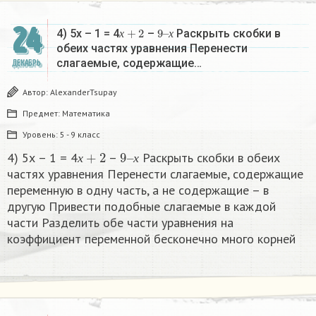
24
х
+
2
9
х
–
4) 5х – 1 = 4
–
Раскрыть скобки в
х
х
обеих частях уравнения Перенести
слагаемые, содержащие…
ДЕКАБРЬ
Автор:
AlexanderTsupay
Предмет:
Математика
Уровень:
5 - 9 класс
х
+
2
9
х
–
4) 5х – 1 = 4
–
Раскрыть скобки в обеих
х
х
частях уравнения Перенести слагаемые, содержащие
переменную в одну часть, а не содержащие – в
другую Привести подобные слагаемые в каждой
части Разделить обе части уравнения на
коэффициент переменной бесконечно много корней​