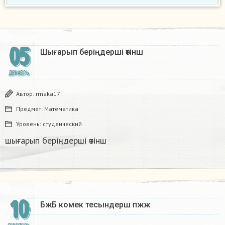
05
Шығарып беріңдерші өтінш​
ДЕКАБРЬ
Автор:
rmaka17
Предмет:
Математика
Уровень:
студенческий
шығарып беріңдерші өтінш​
10
БжБ комек тесындерш пжж​