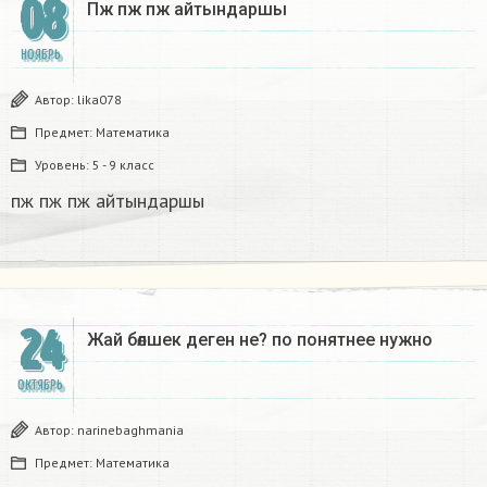
08
Пж пж пж айтындаршы​
НОЯБРЬ
Автор:
lika078
Предмет:
Математика
Уровень:
5 - 9 класс
пж пж пж айтындаршы​
24
Жай бөлшек деген не? по понятнее нужно​
ОКТЯБРЬ
Автор:
narinebaghmania
Предмет:
Математика