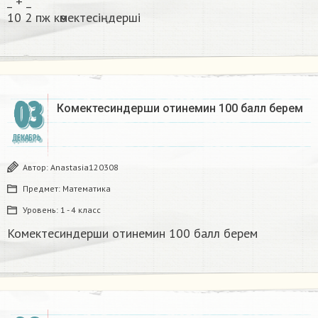
_ + _
10 2 пж көмектесіңдерші​
03
Комектесиндерши отинемин 100 балл берем​
ДЕКАБРЬ
Автор:
Anastasia120308
Предмет:
Математика
Уровень:
1 - 4 класс
Комектесиндерши отинемин 100 балл берем​