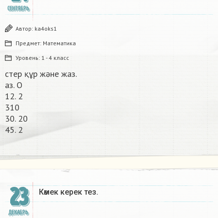
СЕНТЯБРЬ
Автор:
ka4oks1
Предмет:
Математика
Уровень:
1 - 4 класс
стер құр және жаз.
аз. О
12. 2
310
30. 20
45. 2​
23
Көмек керек тез. ​
ДЕКАБРЬ