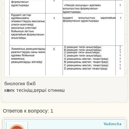
биология бжб
көмек тесіңіщдерші отиниш​
Ответов к вопросу: 1
Vadimcha