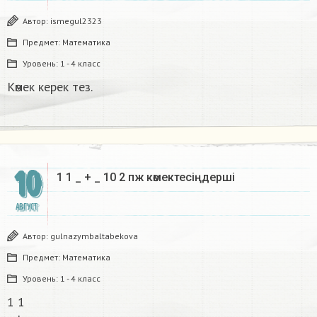
Автор:
ismegul2323
Предмет:
Математика
Уровень:
1 - 4 класс
Көмек керек тез. ​
10
1 1 _ + _ 10 2 пж көмектесіңдерші​
АВГУСТ
Автор:
gulnazymbaltabekova
Предмет:
Математика
Уровень:
1 - 4 класс
1 1