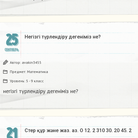
25
Негізгі түрлендіру дегеніміз не?​
СЕНТЯБРЬ
Автор:
avakin3455
Предмет:
Математика
Уровень:
5 - 9 класс
негізгі түрлендіру дегеніміз не?​
21
Стер құр және жаз. аз. О 12. 2 310 30. 20 45. 2​