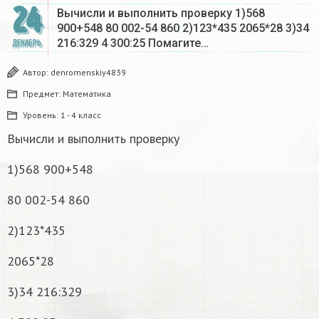
24
Вычисли и выполнить проверку 1)568
900+548 80 002-54 860 2)123*435 2065*28 3)34
216:329 4 300:25 Помагите…
ДЕКАБРЬ
Автор:
denromenskiy4839
Предмет:
Математика
Уровень:
1 - 4 класс
Вычисли и выполнить проверку
1)568 900+548
80 002-54 860
2)123*435
2065*28
3)34 216:329