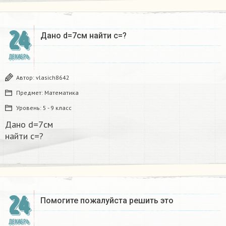
24
Дано d=7см найти с=?​
ДЕКАБРЬ
Автор:
vlasich8642
Предмет:
Математика
Уровень:
5 - 9 класс
Дано d=7см
найти с=?​
24
Помогите пожалуйста решить это
ДЕКАБРЬ