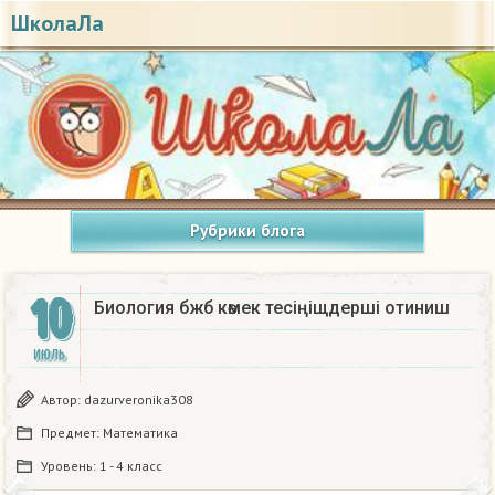
ШколаЛа
Рубрики блога
10
Биология бжб көмек тесіңіщдерші отиниш​
ИЮЛЬ
Автор:
dazurveronika308
Предмет:
Математика
Уровень:
1 - 4 класс