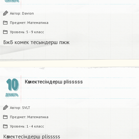
СЕНТЯБРЬ
Автор:
Davion
Предмет:
Математика
Уровень:
5 - 9 класс
БжБ комек тесындерш пжж​
10
Көмектесіндерш plisssss​
ДЕКАБРЬ
Автор:
SVLT
Предмет:
Математика
Уровень:
1 - 4 класс
Көмектесіндерш plisssss​