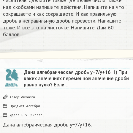
числитель. Сделайте также где целые числа. Также
над скобками напишите действия. Напишите на что
сокращаете и как сокращаете. И как правильную
дробь в неправильную дробь перевести. Напишите
тоже. И всё это на листочке. Напишите. Дам 60
баллов
24
Дана алгебраическая дробь y−7/y+16. 1) При
каких значениях переменной значение дроби
равно нулю? Если…
ДЕКАБРЬ
Автор:
divnasta
Предмет:
Алгебра
Уровень:
5 - 9 класс
Дана алгебраическая дробь y−7/y+16.