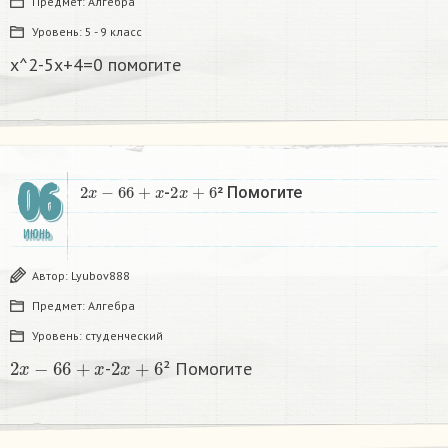
Предмет:
Алгебра
Уровень:
5 - 9 класс
x^2-5x+4=0 помогите ​
06
2
x
−
6
6
+
x
2
x
+
6
-
² Помогите
ИЮНЬ
Автор:
Lyubov888
Предмет:
Алгебра
Уровень:
студенческий
2
x
−
6
6
+
x
2
x
+
6
-
² Помогите