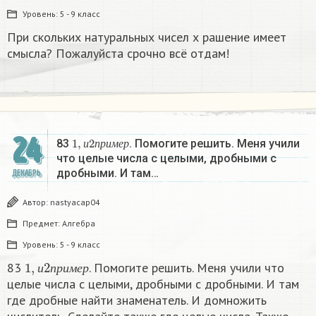
Уровень:
5 - 9 класс
При скольких натуральных чисел х рашение имеет
смысла? Пожалуйста срочно всё отдам!
24
1
,
и
2
п
р
и
м
е
р
83
. Помогите решить. Меня учили
и
п
р
и
м
е
р
что целые числа с целыми, дробными с
дробными. И там…
ДЕКАБРЬ
Автор:
nastyacap04
Предмет:
Алгебра
Уровень:
5 - 9 класс
1
,
и
2
п
р
и
м
е
р
83
. Помогите решить. Меня учили что
и
п
р
и
м
е
р
целые числа с целыми, дробными с дробными. И там
где дробные найти знаменатель. И домножить