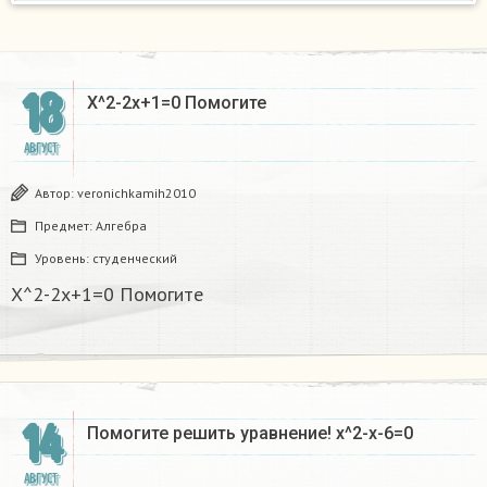
18
X^2-2x+1=0 Помогите
АВГУСТ
Автор:
veronichkamih2010
Предмет:
Алгебра
Уровень:
студенческий
X^2-2x+1=0 Помогите
14
Помогите решить уравнение! x^2-x-6=0
АВГУСТ