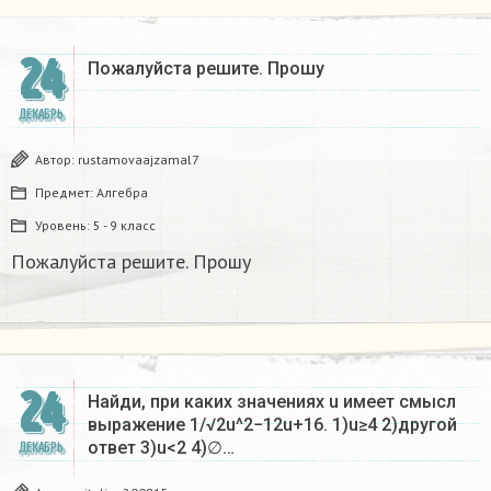
24
Пожалуйста решите. Прошу
ДЕКАБРЬ
Автор:
rustamovaajzamal7
Предмет:
Алгебра
Уровень:
5 - 9 класс
Пожалуйста решите. Прошу
24
Найди, при каких значениях u имеет смысл
выражение 1/√2u^2−12u+16. 1)u≥4 2)другой
ответ 3)u<2 4)∅…
ДЕКАБРЬ