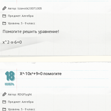
Автор:
lizavolk20071005
Предмет:
Алгебра
Уровень:
5 - 9 класс
Помогите решить уравнение!
x^2-x-6=0
18
X⁴-10x²+9=0 помогите
НОЯБРЬ
Автор:
RDGFlyght
Предмет:
Алгебра
Уровень:
5 - 9 класс