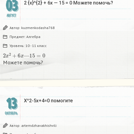
03
2 {x}^{2} + 6x — 15 = 0 Можете помочь? ​
АВГУСТ
Автор:
kuzmenkodasha768
Предмет:
Алгебра
Уровень:
10 - 11 класс
2
x
2
+
6
x
—
15
=
0
Можете помочь? ​
13
X^2-5x+4=0 помогите ​
ОКТЯБРЬ
Автор:
artemdzhavakhishvili