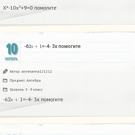
X⁴-10x²+9=0 помогите
10
2
х
+
1
-6
=-4- 3х помогите
х
ОКТЯБРЬ
Автор:
annetanna121212
Предмет:
Алгебра
Уровень:
5 - 9 класс
2
х
+
1
-6
=-4- 3х помогите
х