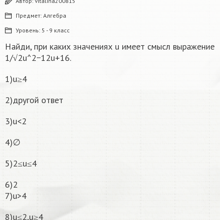
Автор:
vitalina200815
Предмет:
Алгебра
Уровень:
5 - 9 класс
Найди, при каких значениях u имеет смысл выражение
1/√2u^2−12u+16.
1)u≥4
2)другой ответ
3)u<2
4)∅
5)2≤u≤4
6)2
7)u>4
8)u≤2,u≥4