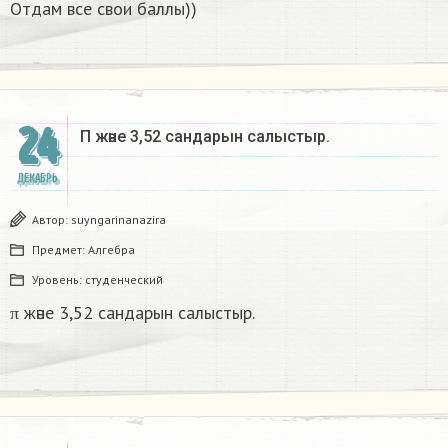
Отдам все свои баллы))
24
Π және 3,52 сандарын салыстыр. ​
ДЕКАБРЬ
Автор:
suyngarinanazira
Предмет:
Алгебра
Уровень:
студенческий
π және 3,52 сандарын салыстыр.