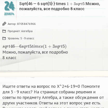
24
1
+
3
s
q
r
t
5
Sqrt{46 — 6 sqrt{5} } times
Можно,
пожалуйста, все подробно 8 класс​
ДЕКАБРЬ
Автор:
87058476966
Предмет:
Алгебра
Уровень:
5 - 9 класс
s
q
r
t
46
—
6
s
q
r
t
5
t
i
m
e
s
(
1
+
3
s
q
r
t
5
)
Можно, пожалуйста, все подробно
8 класс​
Ищете ответы на вопрос по X^2+6-19=0 Помогите
для 5 - 9 класс? На странице собраны решения и
советы по предмету Алгебра, а также обсуждения от
других участников. Ответы на этот вопрос уже есть.