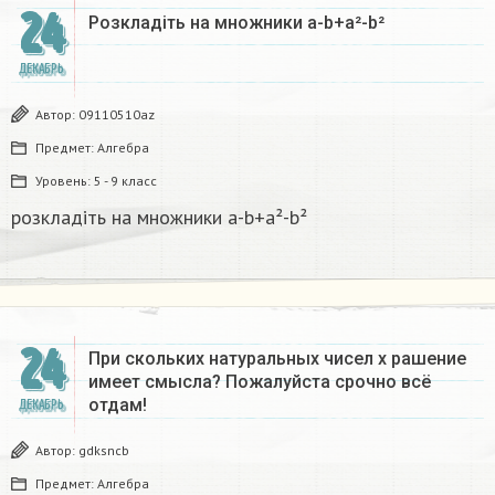
24
Розкладіть на множники а-b+a²-b²​
ДЕКАБРЬ
Автор:
09110510az
Предмет:
Алгебра
Уровень:
5 - 9 класс
розкладіть на множники а-b+a²-b²​
24
При скольких натуральных чисел х рашение
имеет смысла? Пожалуйста срочно всё
отдам!
ДЕКАБРЬ
Автор:
gdksncb
Предмет:
Алгебра