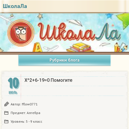
ШколаЛа
Рубрики блога
10
X^2+6-19=0 Помогите
ИЮЛЬ
Автор:
fflow0771
Предмет:
Алгебра
Уровень:
5 - 9 класс