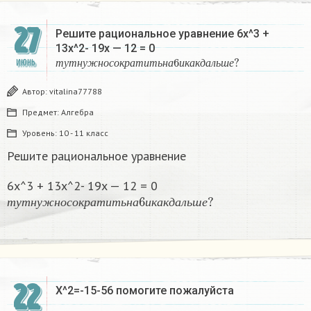
27
Решите рациональное уравнение 6x^3 +
13x^2- 19x — 12 = 0
т
у
т
н
у
ж
н
о
с
о
к
р
а
т
и
т
ь
н
а
6
и
к
а
к
д
а
л
ь
ш
е
?
ИЮНЬ
т
у
т
н
у
ж
н
о
с
о
к
р
а
т
и
т
ь
н
а
и
к
а
к
д
а
л
ь
ш
е
Автор:
vitalina77788
Предмет:
Алгебра
Уровень:
10 - 11 класс
Решите рациональное уравнение
6x^3 + 13x^2- 19x — 12 = 0
т
у
т
н
у
ж
н
о
с
о
к
р
а
т
и
т
ь
н
а
6
и
к
а
к
д
а
л
ь
ш
е
?
т
у
т
н
у
ж
н
о
с
о
к
р
а
т
и
т
ь
н
а
и
к
а
к
д
а
л
ь
ш
е
22
X^2=-15-56 помогите пожалуйста