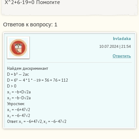
X^2+6-19=0 Помогите
Ответов к вопросу: 1
bvladaka
10.07.2024 | 21:54
Ответить
Найдем дискриминант
D = b² — 2ac
−
19
D = 6² — 4 * 1 *
= 36 + 76 = 112
D > 0
x₁ = −b+D√2a
x₂ = −b−D√2a
Упростим:
x₁ = −6+47√2
x₂ = −6−47√2
Ответ: x₁ = −6+47√2, x₂ = −6−47√2