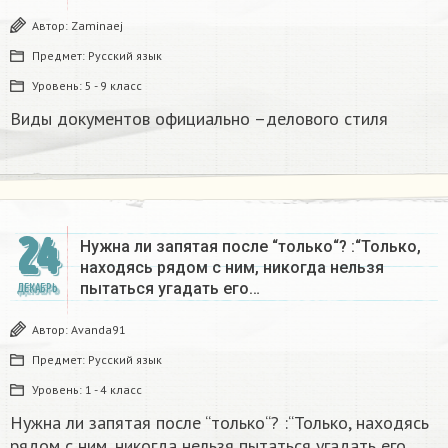
Автор:
Zaminaej
Предмет:
Русский язык
Уровень:
5 - 9 класс
Виды документов официально –делового стиля
24
Нужна ли запятая после “только“? :“Только,
находясь рядом с ним, никогда нельзя
пытаться угадать его…
ДЕКАБРЬ
Автор:
Avanda91
Предмет:
Русский язык
Уровень:
1 - 4 класс
Нужна ли запятая после “только“? :“Только, находясь
рядом с ним, никогда нельзя пытаться угадать его