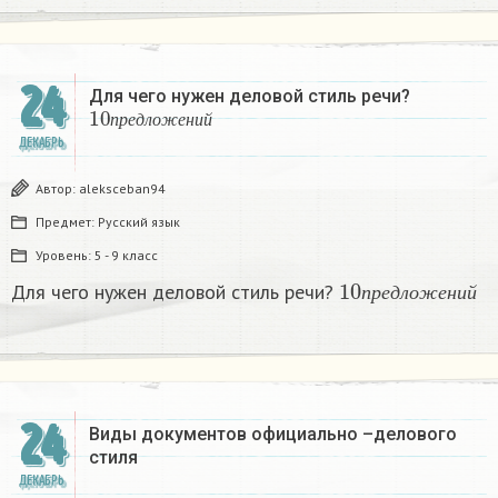
24
Для чего нужен деловой стиль речи?
10
п
р
е
д
л
о
ж
е
н
и
й
п
р
е
д
л
о
ж
е
н
и
й
ДЕКАБРЬ
Автор:
aleksceban94
Предмет:
Русский язык
Уровень:
5 - 9 класс
10
п
р
е
д
л
о
ж
е
н
и
Для чего нужен деловой стиль речи?
п
р
е
д
л
о
ж
е
н
и
й
24
Виды документов официально –делового
стиля
ДЕКАБРЬ