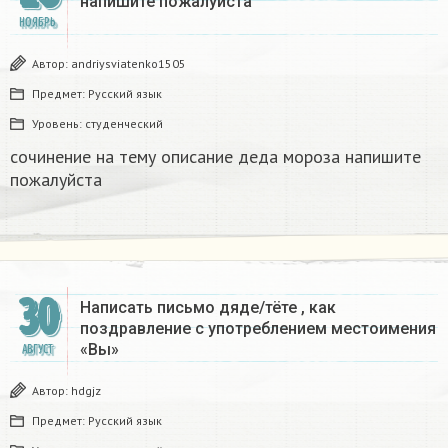
напишите пожалуйста
НОЯБРЬ
Автор:
andriysviatenko1505
Предмет:
Русский язык
Уровень:
студенческий
сочинение на тему описание деда мороза напишите
пожалуйста
30
Написать письмо дяде/тёте , как
поздравление с употреблением местоимения
«Вы»​
АВГУСТ
Автор:
hdgjz
Предмет:
Русский язык