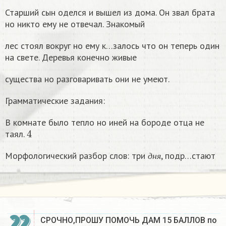
Старший сын оделся и вышел из дома. Он звал брата
но никто ему не отвечал. Знакомый
лес стоял вокруг но ему к…залось что он теперь один
на свете. Деревья конечно живые
существа но разговаривать они не умеют.
Грамматические задания:
В комнате было тепло но иней на бороде отца не
4
таял.
д
н
я
Морфологический разбор слов: три
, подр…стают​
д
н
я
22
СРОЧНО,ПРОШУ ПОМОЧЬ ДАМ 15 БАЛЛОВ по