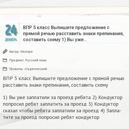
24
ВПР 5 класс Выпишите предложение с
прямой речью расставить знаки препинания,
составить схему 1) Вы уже…
ДЕКАБРЬ
Автор:
hksnipe
Предмет:
Русский язык
Уровень:
студенческий
ВПР 5 класс Выпишите предложение с прямой речью
расставить знаки препинания, составить схему
1) Вы уже за­пла­ти­ли за про­езд ре­бя­та 2) Кон­дук­тор
по­про­сил ребят за­пла­тить за про­езд 3) Кон­дук­тор
ска­зал чтобы ре­бя­та за­пла­ти­ли за про­езд 4) За­пла­
ти­те за про­езд по­про­сил ребят кон­дук­тор​