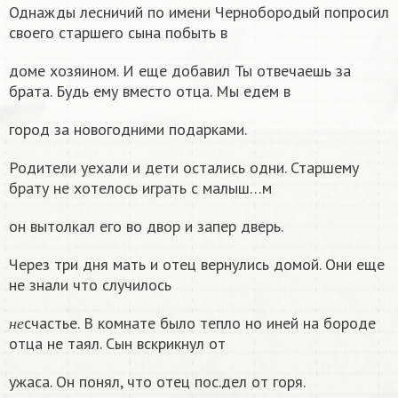
Однажды лесничий по имени Чернобородый попросил
своего старшего сына побыть в
доме хозяином. И еще добавил Ты отвечаешь за
брата. Будь ему вместо отца. Мы едем в
город за новогодними подарками.
Родители уехали и дети остались одни. Старшему
брату не хотелось играть с малыш…м
он вытолкал его во двор и запер дверь.
Через три дня мать и отец вернулись домой. Они еще
не знали что случилось
н
е
счастье. В комнате было тепло но иней на бороде
н
е
отца не таял. Сын вскрикнул от
ужаса. Он понял, что отец пос.дел от горя.