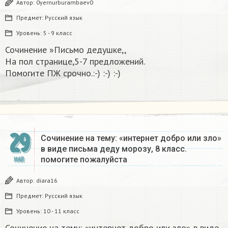
Автор:
0yernurburambaev0
Предмет:
Русский язык
Уровень:
5 - 9 класс
Сочинение »Письмо дедушке,,
На пол странице,5-7 предложений.
Помогите ПЖ срочно.:-) :-) :-)
29
Сочинение на тему: «интернет добро или зло»
в виде письма деду морозу, 8 класс.
помогите пожалуйста
МАЙ
Автор:
diara16
Предмет:
Русский язык
Уровень:
10 - 11 класс
Сочинение на тему: «интернет добро или зло» в виде