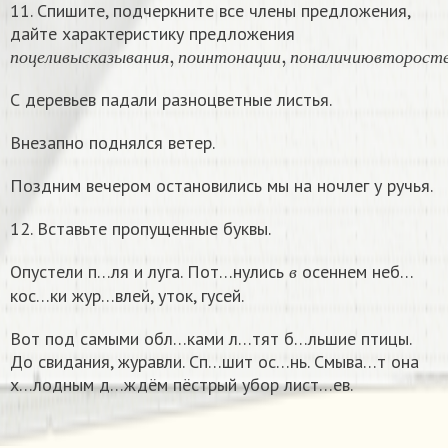
11. Спишите, подчеркните все члены предложения,
дайте характеристику предложения
п
о
ц
е
л
и
в
ы
с
к
а
з
ы
в
а
н
и
я
,
п
о
и
н
т
о
н
а
ц
и
и
,
п
о
н
а
л
и
ч
и
ю
п
о
ц
е
л
и
в
ы
с
к
а
з
ы
в
а
н
и
я
п
о
и
н
т
о
н
а
ц
и
и
п
о
н
а
л
и
ч
и
ю
в
т
о
р
о
с
т
С деревьев падали разноцветные листья.
Внезапно поднялся ветер.
Поздним вечером остановились мы на ночлег у ручья.
12. Вставьте пропущенные буквы.
в
Опустели п…ля и луга. Пот…нулись
осеннем неб…
в
кос…ки жур…влей, уток, гусей.
Вот под самыми обл…ками л…тят б…льшие птицы.
До свидания, журавли. Сп…шит ос…нь. Смыва…т она
х…лодным д…ждём пёстрый убор лист…ев.