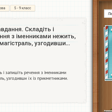
ова
5 - 9 класс
вдання. Складіть і
ння з іменниками нежить,
 магістраль, узгодивши…
ь і запишіть речення з іменниками
аль, узгодивши їх із прикметниками.