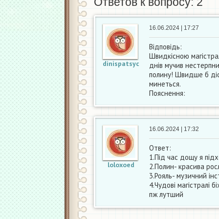
Ответов к вопросу: 2
16.06.2024 | 17:27
Відповідь:
Швидкісною магістрал
dinispatsyc
днів мучив нестерпни
полину! Швидше б діс
минеться.
Пояснення:
16.06.2024 | 17:32
Ответ:
1.Під час дощу я під
loloxoed
2.Полин- красива рос
3.Рояль- музичний ін
4.Чудові магістралі б
пж лутший