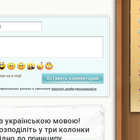
ах на e-mail
у персональных данных и принимаю
политику конфиденциальности
.
з українською мовою!
розподіліть у три колонки
ідно до принципу