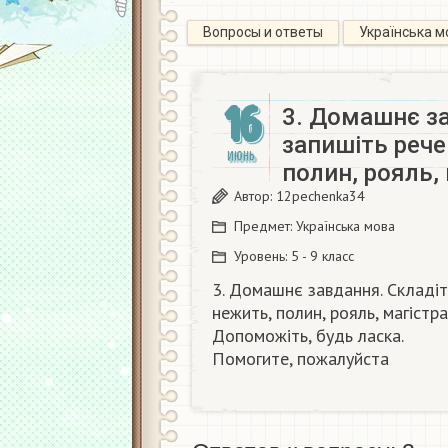
Вопросы и ответы
Українська м
16
3. Домашнє за
запишіть рече
ИЮНЬ
полин, рояль,
Автор:
12pechenka34
Предмет:
Українська мова
Уровень:
5 - 9 класс
3. Домашнє завдання. Складіт
нежить, полин, рояль, магістр
Допоможіть, будь ласка.
Помогите, пожалуйста ​