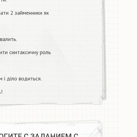
рати 2 займенники як
валить.
чити синтаксичну роль
м і діло водиться.
!
ГИТЕ С ЗАДАНИЕМ С