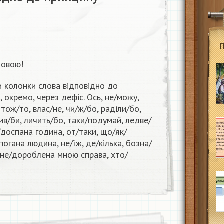
мовою!
ри колонки слова відповідно до
 окремо, через дефіс. Ось, не/можу,
отож/то, влас/не, чи/ж/бо, раділи/бо,
сив/би, личить/бо, таки/подумай, ледве/
е/доспана година, от/таки, що/як/
погана людина, не/їж, де/кілька, бозна/
 не/дороблена мною справа, хто/