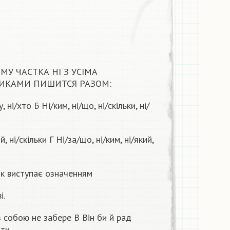
ОМУ ЧАСТКА НІ З УСІМА
ИКАМИ ПИШИТСЯ РАЗОМ:
, ні/хто Б Ні/ким, ні/що, ні/скільки, ні/
й, ні/скільки Г Ні/за/що, ні/ким, ні/який,
ик виступає означенням
і.
 собою не забере В Він би й рад
ти.