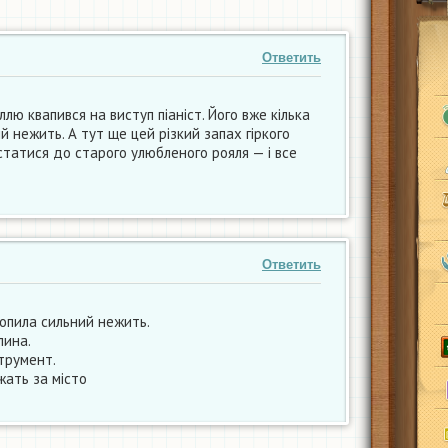
Ответить
лю квапився на виступ піаніст. Його вже кілька
й нежить. А тут ще цей різкий запах гіркого
татися до старого улюбленого рояля — і все
Ответить
хопила сильний нежить.
лина.
струмент.
іжать за місто