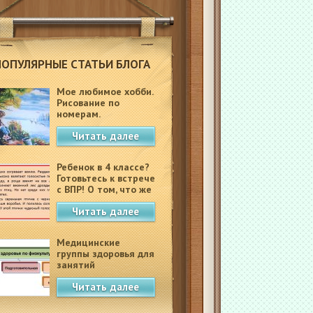
ПОПУЛЯРНЫЕ СТАТЬИ БЛОГА
Мое любимое хобби.
Рисование по
номерам.
Читать далее
Ребенок в 4 классе?
Готовьтесь к встрече
с ВПР! О том, что же
это такое.
Читать далее
Медицинские
группы здоровья для
занятий
физкультурой в
Читать далее
школе