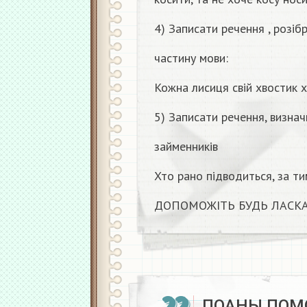
4) Записати речення , розіб
частину мови:
Кожна лисиця свій хвостик х
5) Записати речення, визна
займенників
Хто рано підводиться, за ти
ДОПОМОЖІТЬ БУДЬ ЛАСКА
ПОАНЫ ПОМО