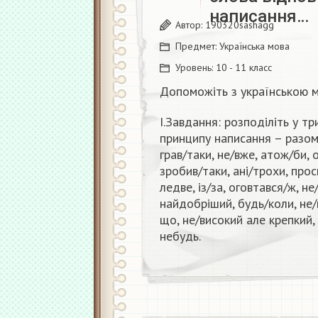
написання…
Автор:
190320sashagg
Предмет:
Українська мова
Уровень:
10 - 11 класс
Допоможіть з українською 
І.Завдання: розподіліть у т
принципу написання – разом,
грав/таки, не/вже, атож/би, 
зробив/таки, ані/трохи, про
ледве, із/за, оговтався/ж, н
найдобріший, будь/коли, не/
що, не/високий але крепкий,
небудь.​