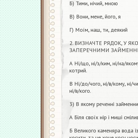
Б) Тими, нічий, мною
В) Вони, мене, його, я
Г) Моїм, наш, ти, деякий
2. ВИЗНАЧТЕ РЯДОК, У ЯК
ЗАПЕРЕЧНИМИ ЗАЙМЕНН
А Ні/що, ні/з/ким, ні/на/якому
котрий.
В Ні/до/чого, ні/в/кому, ні/чи
ні/в/кого.
3) В якому реченні займенн
А Біля своїх нір і миші смілив
Б Великого каменяра вода із
косити, та не хоче косу носи