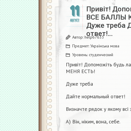
11
Привіт! Доп
ВСЕ БАЛЛЫ 
АВГУСТ
Дуже треба 
ответ!…
Автор:
help67633
Предмет:
Українська мова
Уровень:
студенческий
Привіт! Допоможіть будь
МЕНЯ ЕСТЬ!
Дуже треба
Дайте нормальный ответ!
Визначте рядок у якому всі 
А) Він, ніким, вона, себе.