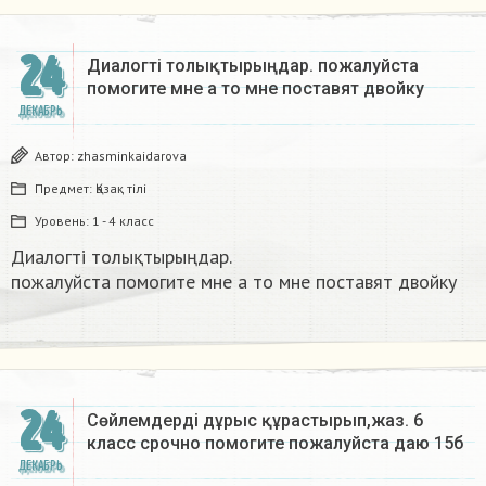
24
Диалогті толықтырыңдар. пожалуйста
помогите мне а то мне поставят двойку​
ДЕКАБРЬ
Автор:
zhasminkaidarova
Предмет:
Қазақ тiлi
Уровень:
1 - 4 класс
Диалогті толықтырыңдар.
пожалуйста помогите мне а то мне поставят двойку​
24
Сөйлемдерді дұрыс құрастырып,жаз. 6
класс срочно помогите пожалуйста даю 15б​
ДЕКАБРЬ