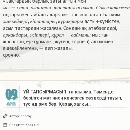
«Сақтардың барлық заты алтын мен
м
ы
−
с
т
а
н
,
а
ғ
а
ш
т
а
н
,
т
а
с
т
а
н
ж
а
с
а
л
ғ
а
н
.
С
о
ғ
ы
с
қ
а
қ
а
ж
е
м
ы
с
т
а
н
а
ғ
а
ш
т
а
н
т
а
с
т
а
н
ж
а
с
а
л
ғ
а
н
С
о
ғ
ы
с
қ
а
қ
а
ж
е
оңтары мен айбалталары мыстан жасалған. Баскиім
ә
ш
е
к
е
й
л
е
р
і
,
к
і
т
а
п
т
а
р
ы
,
қ
ұ
р
а
қ
т
а
р
ы
алтын-күмістен,
ә
ш
е
к
е
й
л
е
р
і
к
і
т
а
п
т
а
р
ы
қ
ұ
р
а
қ
т
а
р
ы
асыл тастардан жасалған. Сондай-ақ атәбзелдері,
а
р
қ
а
н
д
а
р
ы
,
ж
і
п
т
е
р
і
,
қ
ұ
р
а
л
−
с
а
й
м
а
н
ы
мыстан
а
р
қ
а
н
д
а
р
ы
ж
і
п
т
е
р
і
қ
ұ
р
а
л
с
а
й
м
а
н
ы
жасалған, ер-тұрманы, жүгені, көрпесі) алтынмен
әшекейленген», — деп жазады.
срочно.​
09
ҮЙ ТАПСЫРМАСЫ 1-тапсырма. Төменде
берілген мәтіннен көнерген сөздерді тауып,
түсіндірме бер. Қазақ халқы…
АВГУСТ
Автор:
Chornyi
Предмет:
Қазақ тiлi