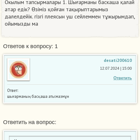
Окылым тапсырмалары 1. Шығарманы баскаша қалай
атар едік? Өзiмiз қойған тақырыптарымыз
далелдейік. гiзгi плеясын уш сейлеммен тұжырымдап,
ойымызды ма​
Ответов к вопросу: 1
desati200610
12.07.2024 | 15:00
Ответить
Ответ:
шығарманың басқаша аты:мазмұн
Ответить на вопрос: