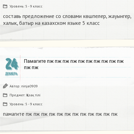
Уровень:
5 - 9 класс
составь предложение со словами көшпелер, жауынгер,
халык, батыр на казахском языке 5 класс​
24
Памагите пж пж пж пж пж пж пж пж пж пж
пж пж​
ДЕКАБРЬ
Автор:
ninja0909
Предмет:
Қазақ тiлi
Уровень:
5 - 9 класс
памагите пж пж пж пж пж пж пж пж пж пж пж пж​