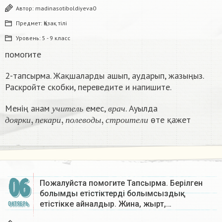
Автор:
madinasotiboldiyeva0
Предмет:
Қазақ тiлi
Уровень:
5 - 9 класс
помогите
2-тапсырма. Жақшаларды ашып, аударып, жазыңыз.
Раскройте скобки, переведите и напишите.
у
ч
и
т
е
л
ь
в
р
а
ч
Менің анам
емес,
. Ауылда
д
о
я
р
к
и
,
п
е
к
а
р
и
,
п
о
л
е
в
о
д
ы
,
с
т
р
о
и
т
е
л
и
у
ч
и
т
е
л
ь
в
р
а
ч
өте қажет
д
о
я
р
к
и
п
е
к
а
р
и
п
о
л
е
в
о
д
ы
с
т
р
о
и
т
е
л
и
06
Пожалуйста помогите Тапсырма. Берілген
болымды етістіктерді болымсыздық
етістікке айналдыр. Жина, жырт,…
ОКТЯБРЬ