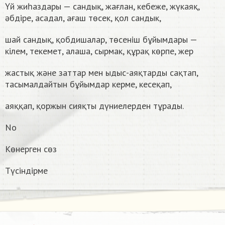
Үй жиһаздары — сандық, жағлан, кебеже, жүкаяқ,
әбдіре, асадал, ағаш төсек, қол сандык,
шай сандық, қобдишалар, төсеніш бұйымдары —
кілем, текемет, алаша, сырмак, құрақ көрпе, жер
жастық және заттар мен ыдыс-аяқтарды сақтап,
тасымалдайтын бұйымдар керме, кесеқап,
аяққап, қоржын сияқты дүниелерден тұрады.
No
Көнерген сөз
Түсіндірме