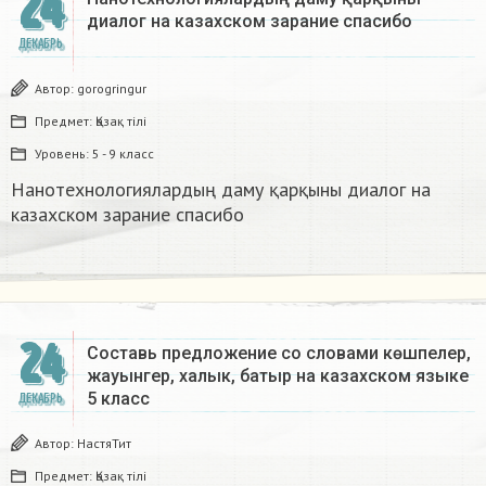
24
диалог на казахском зарание спасибо
ДЕКАБРЬ
Автор:
gorogringur
Предмет:
Қазақ тiлi
Уровень:
5 - 9 класс
Нанотехнологиялардың даму қарқыны диалог на
казахском зарание спасибо
24
Составь предложение со словами көшпелер,
жауынгер, халык, батыр на казахском языке
5 класс​
ДЕКАБРЬ
Автор:
НастяТит
Предмет:
Қазақ тiлi