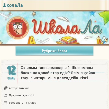
ШколаЛа
Рубрики блога
12
Окылым тапсырмалары 1. Шығарманы
баскаша қалай атар едік? Өзiмiз қойған
тақырыптарымыз далелдейік. гiзгi…
ИЮЛЬ
Автор:
Хатсуна
Предмет:
Қазақ тiлi
Уровень:
1 - 4 класс