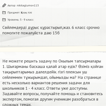
Автор:
nikitaglumov113
Предмет:
Қазақ тiлi
Уровень:
5 - 9 класс
Сөйлемдерді дұрыс құрастырып,жаз. 6 класс срочно
помогите пожалуйста даю 15б​
Не можете решить задачу по Окылым тапсырмалары
1. Шығарманы баскаша қалай атар едік? Өзiмiз қойған
тақырыптарымыз далелдейік. гiзгi плеясын уш
сейлеммен тұжырымдап, ойымызды ма​? На странице
есть несколько вариантов решения задачи для
школьников 1 - 4 класс. Ответы уже доступны.
Задавайте вопросы, получайте помощь и становитесь
экспертом, помогая другим ученикам разобраться в
сложных темах.