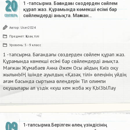
20
1 -тапсырма. Бағандағы сөздерден сөйлем
құрап жаз. Құрамында көмекші есімі бар
сөйлемдерді анықта. Мағжан…
СЕНТЯБРЬ
Автор:
User2024
Предмет:
Қазақ тiлi
Уровень:
5 - 9 класс
1 -тапсырма. Бағандағы сөздерден сөйлем құрап жаз.
Құрамында көмекші есімі бар сөйлемдерді анықта.
Мағжан Жұмабаев Анна Әжем Осы айдың Киіз оқу
жылынЫҢ ішінде ауылдың «Қазақ тілі» өлеңінің уйдің
ағам басында сыртына өлеңдерін Тіл олимпи
оқушылары ал үздік «куш кем жоба жу ҚЫЗЫЛ​ау
09
1-тапсырма.Берілген өлең үзіндісінің