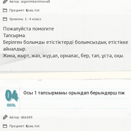
Автор:
aigerimkerimova8
Предмет:
Қазақ тiлi
Уровень:
1 - 4 класс
Пожалуйста помогите
Тапсырма.
Берілген болымды етістіктерді болымсыздық етістікке
айналдыр.
Жина, жырт, жаз, жүр,ал, орналас, бер, тап, ұста, оқы. ​
04
Осы 1 тапсырманы орындап берындерш пж​
ИЮЛЬ
Автор:
dkkd49
Предмет:
Қазақ тiлi