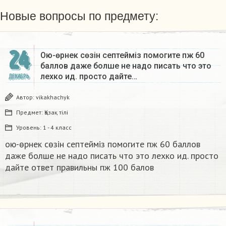
Новые вопросы по предмету:
24
Ою-өрнек сөзін септеймiз помогите пж 60
баллов даже болше не надо писать что это
лехко ид. просто дайте…
ДЕКАБРЬ
Автор:
vikakhachyk
Предмет:
Қазақ тiлi
Уровень:
1 - 4 класс
ою-өрнек сөзін септеймiз помогите пж 60 баллов
даже болше не надо писать что это лехко ид. просто
дайте ответ правильны пж 100 балов ​