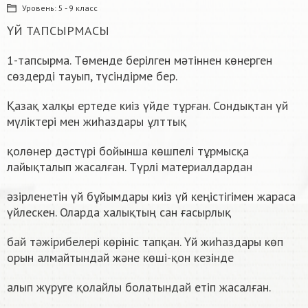
Уровень:
5 - 9 класс
ҮЙ ТАПСЫРМАСЫ
1-тапсырма. Төменде берілген мәтіннен көнерген
сөздерді тауып, түсіндірме бер.
Қазақ халқы ертеде киіз үйде тұрған. Сондықтан үй
мүліктері мен жиһаздары ұлттық
қолөнер дәстүрі бойынша көшпелі тұрмысқа
лайықталып жасалған. Түрлі материалдардан
әзірленетін үй бұйымдары киіз үй кеңістігімен жараса
үйлескен. Оларда халықтың сан ғасырлық
бай тәжірибелері көрініс тапқан. Үй жиһаздары көп
орын алмайтындай және көші-қон кезінде
алып жүруге қолайлы болатындай етіп жасалған.