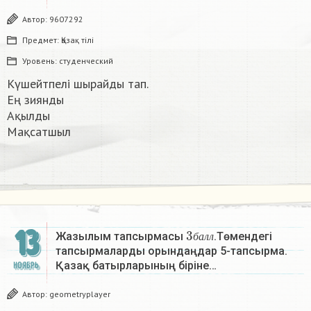
Автор:
9607292
Предмет:
Қазақ тiлi
Уровень:
студенческий
Күшейтпелі шырайды тап.
Ең зиянды
Ақылды
Мақсатшыл
3
б
а
л
л
13
Жазылым тапсырмасы
.Төмендегі
б
а
л
л
тапсырмаларды орындаңдар 5-тапсырма.
Қазақ батырларының біріне…
НОЯБРЬ
Автор:
geometryplayer