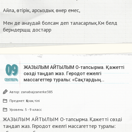
Айла, өтірік, арсыздық өнер емес,
Мен де анаудай болсам деп таласарлық.Км белд
берндерщщ достарр
09
ЖАЗЫЛЫМ АЙТЫЛЫМ О-тапсырма. Қажетті
сөзді таңдап жаз. Геродот ежелгі
массагеттер туралы: «Сақтардың…
СЕНТЯБРЬ
Автор:
zanabajzanerke385
Предмет:
Қазақ тiлi
Уровень:
5 - 9 класс
ЖАЗЫЛЫМ АЙТЫЛЫМ О-тапсырма. Қажетті сөзді
таңдап жаз. Геродот ежелгі массагеттер туралы: