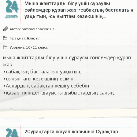
24
Мына жайттарды білу үшін сұраулы
сөйлемдер құрап жаз: •сабақтың басталатын
уақытын, •сыныптағы кезекшінің…
ДЕКАБРЬ
Автор:
naziraalapaeva1025
Предмет:
Қазақ тiлi
Уровень:
10 - 11 класс
мына жайттарды білу үшін сұраулы сөйлемдер құрап
жаз:
•сабақтың басталатын уақытын,
•сыныптағы кезекшінің есімін
•Асқардың сабақтан кешігу себебін
•қазақ тіліндегі дауысты дыбыстардың саның. ​
24
2Сұрақтарга жауап жазыныз Сұрақтар​