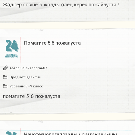
Жәдігер сөзіне 5 жолды өлең керек пожайлуста !
24
Помагите 5 6 пожалуста​
ДЕКАБРЬ
Автор:
ialeksandra687
Предмет:
Қазақ тiлi
Уровень:
5 - 9 класс
помагите 5 6 пожалуста​
Нанотехнологиялардың даму қарқыны