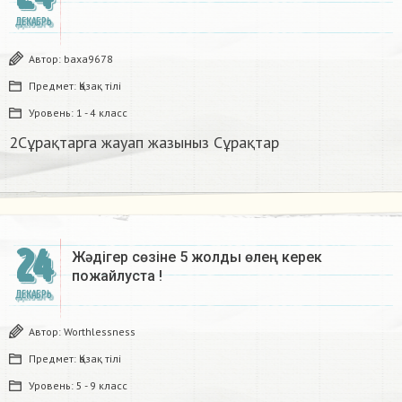
ДЕКАБРЬ
Автор:
baxa9678
Предмет:
Қазақ тiлi
Уровень:
1 - 4 класс
2Сұрақтарга жауап жазыныз Сұрақтар​
24
Жәдігер сөзіне 5 жолды өлең керек
пожайлуста !
ДЕКАБРЬ
Автор:
Worthlessness
Предмет:
Қазақ тiлi
Уровень:
5 - 9 класс