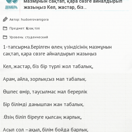
мазмұнын сақтап, қара сөзге айналдырып
жазыңыз Кел, жастар, біз…
ДЕКАБРЬ
Автор:
hudoerovanigora
Предмет:
Қазақ тiлi
Уровень:
студенческий
1-тапсырма.Берілген өлең үзіндісінің мазмұнын
сақтап, қара сөзге айналдырып жазыңыз
Кел, жастар, біз бір түрлі жол табалық,
Арам, айла, зорлықсыз мал табалық.
Өшпес өмір, таусылмас мал берерлік
Бір білімді данышпан жан табалық.
.Өзің біліп біреуге қылсаң жарлық,
Асыл сол –ақыл, білім бойда барлық.