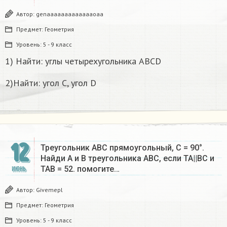
Автор:
genaaaaaaaaaaaaaoaa
Предмет:
Геометрия
Уровень:
5 - 9 класс
1) Найти: углы четырехугольника ABCD
2)Найти: угол C, угол D
12
Треугольник ABC прямоугольный, C = 90°.
Найди А и В треугольника ABC, если TA||BC и
TAB = 52. помогите…
ИЮНЬ
Автор:
Givemepl
Предмет:
Геометрия
Уровень:
5 - 9 класс