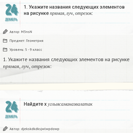
24
1. Укажите названия следующих элементов
п
р
я
м
а
я
,
л
у
ч
,
о
т
р
е
з
о
к
на рисунке
:
п
р
я
м
а
я
л
у
ч
о
т
р
е
з
о
к
ДЕКАБРЬ
Автор:
M3nsN
Предмет:
Геометрия
Уровень:
5 - 9 класс
1. Укажите названия следующих элементов на рисунке
п
р
я
м
а
я
,
л
у
ч
,
о
т
р
е
з
о
к
:
п
р
я
м
а
я
л
у
ч
о
т
р
е
з
о
к
24
у
г
л
ы
я
с
а
м
а
н
а
з
в
а
л
а
т
а
к
Найдите х
у
г
л
ы
я
с
а
м
а
н
а
з
в
а
л
а
т
а
к
ДЕКАБРЬ
Автор:
djekskdkdksjwlwpdowp