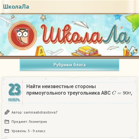
ШколаЛа
Рубрики блога
23
Найти неизвестные стороны
C
=
90
″
прямоугольного треугольника ABC
,
НОЯБРЬ
Автор:
samiraabdrasitova7
Предмет:
Геометрия
Уровень:
5 - 9 класс