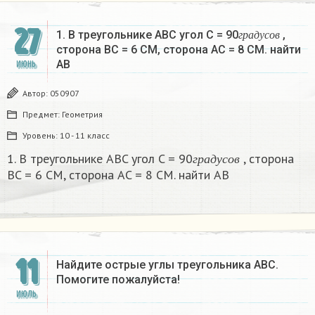
27
г
р
а
д
у
с
о
в
1. В треугольнике ABC угол C = 90
,
г
р
а
д
у
с
о
в
сторона BC = 6 СМ, сторона AC = 8 СМ. найти
AB
ИЮНЬ
Автор:
050907
Предмет:
Геометрия
Уровень:
10 - 11 класс
г
р
а
д
у
с
о
в
1. В треугольнике ABC угол C = 90
, сторона
г
р
а
д
у
с
о
в
BC = 6 СМ, сторона AC = 8 СМ. найти AB
11
Найдите острые углы треугольника ABC.
Помогите пожалуйста!​
ИЮЛЬ