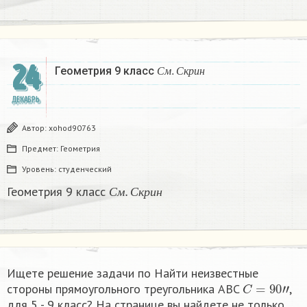
24
С
м
.
С
к
р
и
н
Геометрия 9 класс
С
м
С
к
р
и
н
ДЕКАБРЬ
Автор:
xohod90763
Предмет:
Геометрия
Уровень:
студенческий
С
м
.
С
к
р
и
н
Геометрия 9 класс
С
м
С
к
р
и
н
Ищете решение задачи по Найти неизвестные
C
=
90
"
стороны прямоугольного треугольника ABC
,
для 5 - 9 класс? На странице вы найдете не только