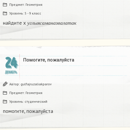
Предмет:
Геометрия
Уровень:
5 - 9 класс
у
г
л
ы
я
с
а
м
а
н
а
з
в
а
л
а
т
а
к
найдите х
у
г
л
ы
я
с
а
м
а
н
а
з
в
а
л
а
т
а
к
24
Помогите, пожалуйста ​
ДЕКАБРЬ
Автор:
gulfajruzaliakparov
Предмет:
Геометрия
Уровень:
студенческий
помогите, пожалуйста ​