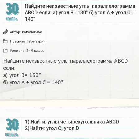
30
Найдите неизвестные углы параллелограмма
ABCD если: а) угол B= 130° б) угол A + угол C =
140°​
НОЯБРЬ
Автор:
кокочогива
Предмет:
Геометрия
Уровень:
5 - 9 класс
Найдите неизвестные углы параллелограмма ABCD
если:
а) угол B= 130°
б) угол A + угол C = 140°​
30
1) Найти: углы четырехугольника ABCD
2)Найти: угол C, угол D
ОКТЯБРЬ