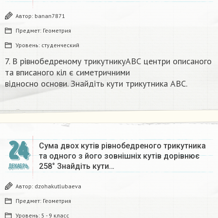
Автор:
banan7871
Предмет:
Геометрия
Уровень:
студенческий
7. В рівнобедреному трикутникуАВС центри описаного
та вписаного кіл є симетричними
відносно основи. Знайдіть кути трикутника ABC.​
24
Сума двох кутів рівнобедреного трикутника
та одного з його зовнішніх кутів дорівнює
258° Знайдіть кути…
ДЕКАБРЬ
Автор:
dzohakutlubaeva
Предмет:
Геометрия
Уровень:
5 - 9 класс