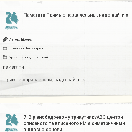
24
Памагити Прямые параллельны, надо найти x
ДЕКАБРЬ
Автор:
hioops
Предмет:
Геометрия
Уровень:
студенческий
памагити
Прямые параллельны, надо найти x
24
7. В рівнобедреному трикутникуАВС центри
описаного та вписаного кіл є симетричними
відносно основи….
ДЕКАБРЬ