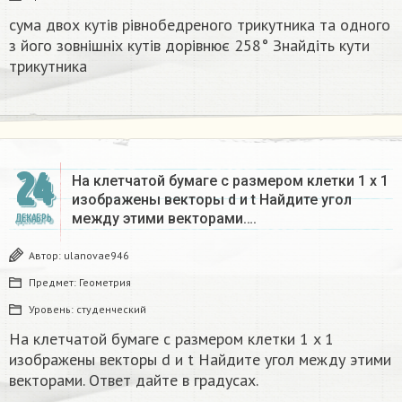
сума двох кутів рівнобедреного трикутника та одного
з його зовнішніх кутів дорівнює 258° Знайдіть кути
трикутника​
24
На клетчатой бумаге с размером клетки 1 x 1
изображены векторы d и t Найдите угол
между этими векторами….
ДЕКАБРЬ
Автор:
ulanovae946
Предмет:
Геометрия
Уровень:
студенческий
На клетчатой бумаге с размером клетки 1 x 1
изображены векторы d и t Найдите угол между этими
векторами. Ответ дайте в градусах.