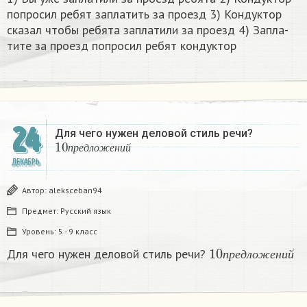
по­про­сил ребят за­пла­тить за про­езд 3) Кон­дук­тор
ска­зал чтобы ре­бя­та за­пла­ти­ли за про­езд 4) За­пла­
ти­те за про­езд по­про­сил ребят кон­дук­тор​
24
Для чего нужен деловой стиль речи?
10
п
р
е
д
л
о
ж
е
н
и
й
п
р
е
д
л
о
ж
е
н
и
й
ДЕКАБРЬ
Автор:
aleksceban94
Предмет:
Русский язык
Уровень:
5 - 9 класс
10
п
р
е
д
л
о
ж
е
н
и
Для чего нужен деловой стиль речи?
п
р
е
д
л
о
ж
е
н
и
й