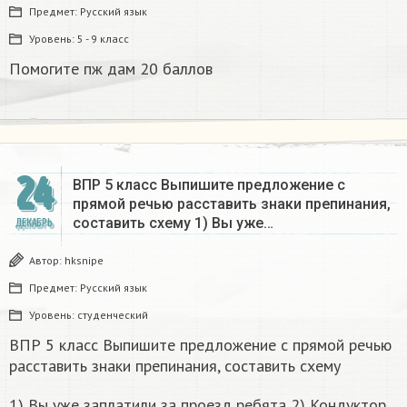
Предмет:
Русский язык
Уровень:
5 - 9 класс
Помогите пж дам 20 баллов ​
24
ВПР 5 класс Выпишите предложение с
прямой речью расставить знаки препинания,
составить схему 1) Вы уже…
ДЕКАБРЬ
Автор:
hksnipe
Предмет:
Русский язык
Уровень:
студенческий
ВПР 5 класс Выпишите предложение с прямой речью
расставить знаки препинания, составить схему
1) Вы уже за­пла­ти­ли за про­езд ре­бя­та 2) Кон­дук­тор