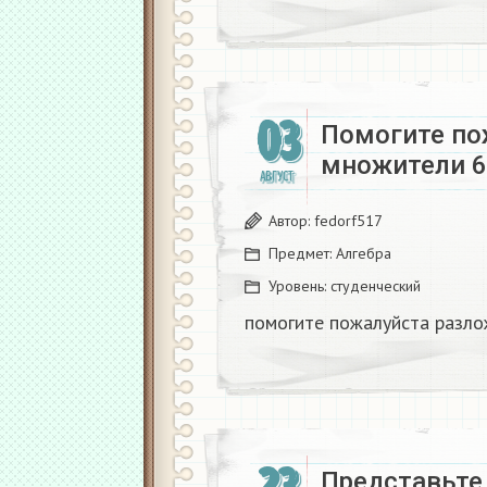
03
Помогите по
множители 64
АВГУСТ
Автор:
fedorf517
Предмет:
Алгебра
Уровень:
студенческий
помогите пожалуйста разлож
Представьте 