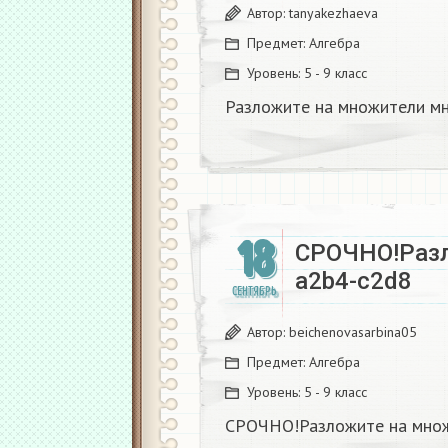
Автор:
tanyakezhaeva
Предмет:
Алгебра
Уровень:
5 - 9 класс
Разложите на множители м
18
СРОЧНО!Разл
a2b4-c2d8
СЕНТЯБРЬ
Автор:
beichenovasarbina05
Предмет:
Алгебра
Уровень:
5 - 9 класс
СРОЧНО!Разложите на множ