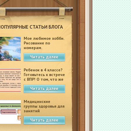
ПОПУЛЯРНЫЕ СТАТЬИ БЛОГА
Мое любимое хобби.
Рисование по
номерам.
Читать далее
Ребенок в 4 классе?
Готовьтесь к встрече
с ВПР! О том, что же
это такое.
Читать далее
Медицинские
группы здоровья для
занятий
физкультурой в
Читать далее
школе