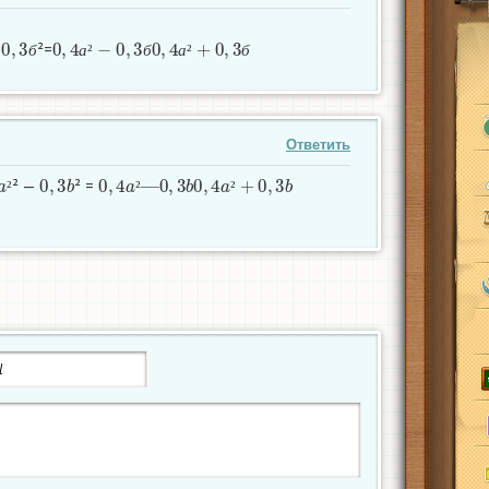
0
,
3
б
0
,
4
а
²
−
0
,
3
б
0
,
4
а
²
+
0
,
3
б
-
²=
б
а
²
б
а
²
б
Ответить
a
²
0
,
3
b
0
,
4
a
²
—
0
,
3
b
0
,
4
a
²
+
0
,
3
b
² —
² =
²
²
²