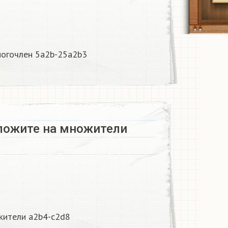
ногочлен 5а2b-25а2b3
ожите на множители
ители a2b4-c2d8