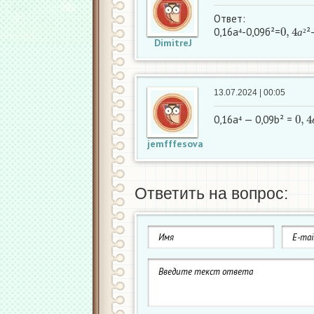
Ответ:
0
,
4
а
²
0,16а⁴-0,09б²=
²
а
²
DimitreJ
13.07.2024 | 00:05
0
,
4
0,16a⁴ — 0,09b² =
jemfffesova
Ответить на вопрос: