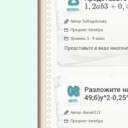
23
1
,
2
a
b
3
+
0
,
4
ОКТЯБРЬ
Автор:
Sofiagolovata
Предмет:
Алгебра
Уровень:
5 - 9 класс
Представьте в виде многочл
08
Разложите на
49;б)y^2-0,25
АВГУСТ
Автор:
diana6322
Предмет:
Алгебра