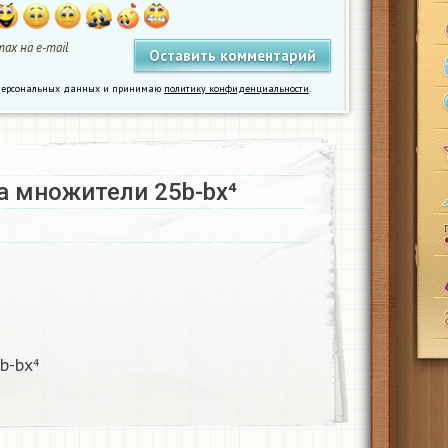
ах на e-mail
у персональных данных и принимаю
политику конфиденциальности
.
 множители 25b-bx⁴​
-bx⁴​