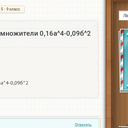
5 - 9 класс
множители 0,16а^4-0,09б^2​
а^4-0,09б^2​
Ответить