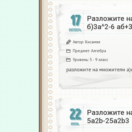
17
Разложите н
б)3а^2-6 аб+3
ОКТЯБРЬ
Автор:
Кисамяя
Предмет:
Алгебра
Уровень:
5 - 9 класс
разложите на множители а)с
22
Разложите н
5а2b-25а2b3
ИЮНЬ