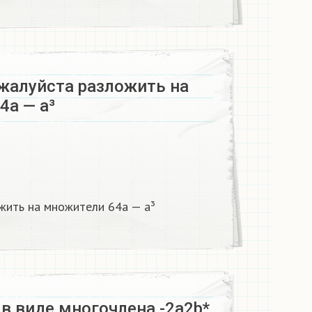
жалуйста разложить на
а — а³​
ить на множители 64а — а³​
в виде многочлена -2а2b*