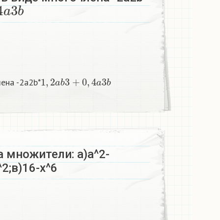
a
3
b
1
,
2
a
b
3
+
0
,
4
a
3
b
ена -2а2b*
 множители: а)а^2-
^2;в)16-x^6