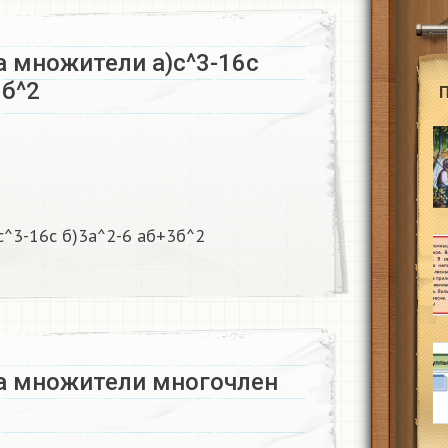
а множители а)с^3-16с
б^2​
^3-16с б)3а^2-6 аб+3б^2​
а множители многочлен