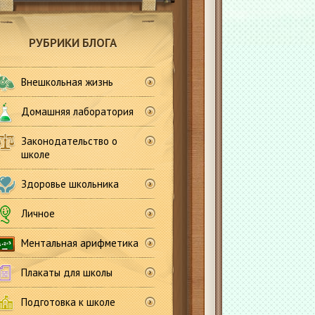
РУБРИКИ БЛОГА
Внешкольная жизнь
Домашняя лаборатория
Законодательство о
школе
Здоровье школьника
Личное
Ментальная арифметика
Плакаты для школы
Подготовка к школе