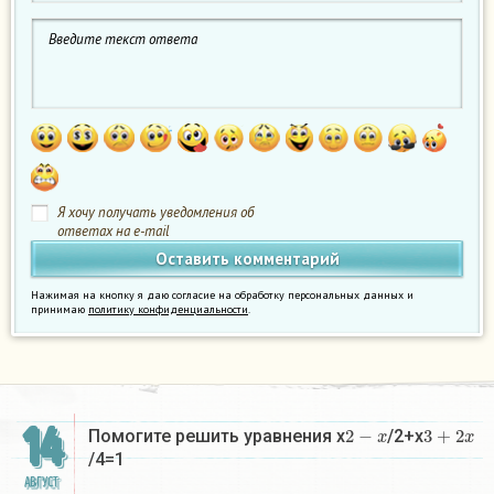
Я хочу получать уведомления об
ответах на e-mail
Нажимая на кнопку я даю согласие на обработку персональных данных и
принимаю
политику конфиденциальности
.
14
2
−
x
3
+
2
x
Помогите решить уравнения x
/2+x
/4=1
АВГУСТ