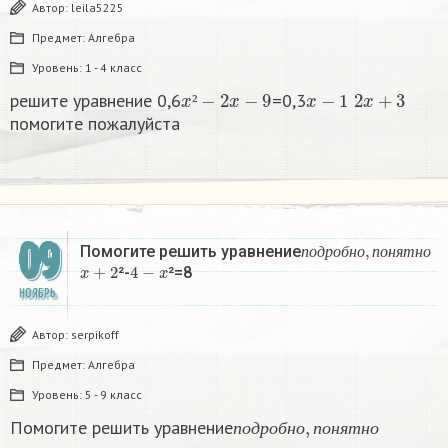
Автор:
leila5225
Предмет:
Алгебра
Уровень:
1 - 4 класс
x
²
−
2
x
−
9
x
−
1
2
x
+
3
решите уравнение 0,6
=0,3
²
помогите пожалуйста
09
п
о
д
р
о
б
н
о
,
п
о
н
я
т
н
Помогите решить уравнение
x
+
2
4
−
x
п
о
д
р
о
б
н
о
п
о
н
я
т
н
о
²-
²=8
НОЯБРЬ
Автор:
serpikoff
Предмет:
Алгебра
Уровень:
5 - 9 класс
п
о
д
р
о
б
н
о
,
п
о
н
я
т
н
о
Помогите решить уравнение
п
о
д
р
о
б
н
о
п
о
н
я
т
н
о