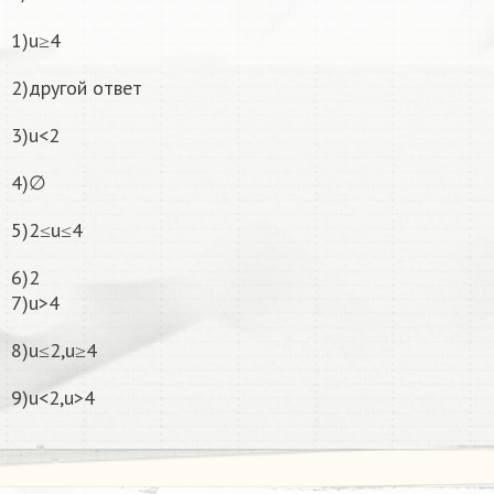
1)u≥4
2)другой ответ
3)u<2
4)∅
5)2≤u≤4
6)2
7)u>4
8)u≤2,u≥4
9)u<2,u>4