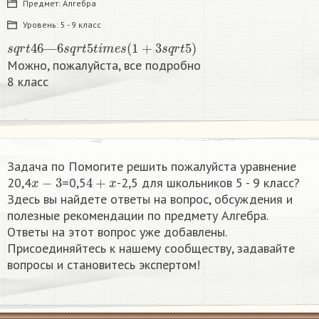
Предмет:
Алгебра
Уровень:
5 - 9 класс
s
q
r
t
46
—
6
s
q
r
t
5
t
i
m
e
s
(
1
+
3
s
q
r
t
5
)
Можно, пожалуйста, все подробно
8 класс​
Задача по Помогите решить пожалуйста уравнение
x
−
3
4
+
x
20,4
=0,5
-2,5 для школьников 5 - 9 класс?
Здесь вы найдете ответы на вопрос, обсуждения и
полезные рекомендации по предмету Алгебра.
Ответы на этот вопрос уже добавлены.
Присоединяйтесь к нашему сообществу, задавайте
вопросы и становитесь экспертом!