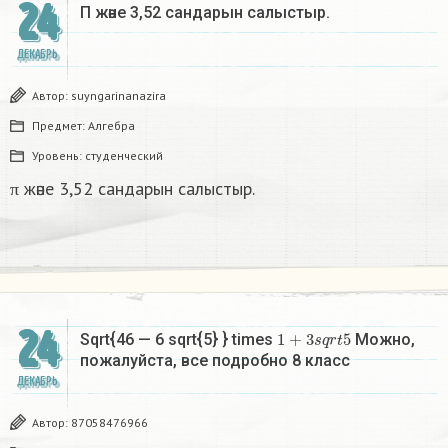
24
Π және 3,52 сандарын салыстыр. ​
ДЕКАБРЬ
Автор:
suyngarinanazira
Предмет:
Алгебра
Уровень:
студенческий
π және 3,52 сандарын салыстыр.
24
1
+
3
s
q
r
t
5
Sqrt{46 — 6 sqrt{5} } times
Можно,
пожалуйста, все подробно 8 класс​
ДЕКАБРЬ
Автор:
87058476966