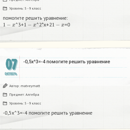
Уровень:
5 - 9 класс
помогите решить уравнение:
1
−
x
1
−
x
1
−
x
^3+
^2*x+2
=0
07
-0,5x^3=-4 помогите решить уравнение
ОКТЯБРЬ
Автор:
matveymatt
Предмет:
Алгебра
Уровень:
5 - 9 класс
-0,5x^3=-4 помогите решить уравнение