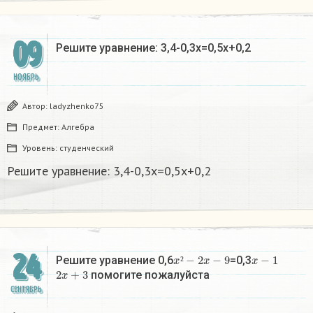
09
Решите уравнение: 3,4-0,3x=0,5x+0,2
НОЯБРЬ
Автор:
ladyzhenko75
Предмет:
Алгебра
Уровень:
студенческий
Решите уравнение: 3,4-0,3x=0,5x+0,2
24
x
²
−
2
x
−
9
x
−
1
Решите уравнение 0,6
=0,3
2
x
+
3
²
помогите пожалуйста
СЕНТЯБРЬ