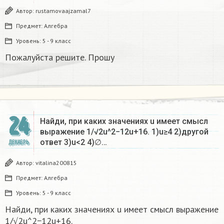
Автор:
rustamovaajzamal7
Предмет:
Алгебра
Уровень:
5 - 9 класс
Пожалуйста решите. Прошу
24
Найди, при каких значениях u имеет смысл
выражение 1/√2u^2−12u+16. 1)u≥4 2)другой
ответ 3)u<2 4)∅…
ДЕКАБРЬ
Автор:
vitalina200815
Предмет:
Алгебра
Уровень:
5 - 9 класс
Найди, при каких значениях u имеет смысл выражение
1/√2u^2−12u+16.