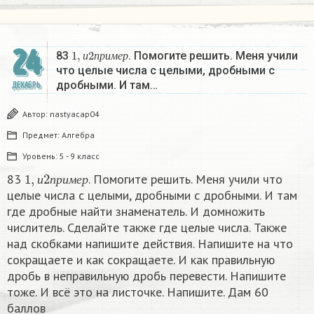
24
1
,
и
2
п
р
и
м
е
р
83
. Помогите решить. Меня учили
и
п
р
и
м
е
р
что целые числа с целыми, дробными с
дробными. И там…
ДЕКАБРЬ
Автор:
nastyacap04
Предмет:
Алгебра
Уровень:
5 - 9 класс
1
,
и
2
п
р
и
м
е
р
83
. Помогите решить. Меня учили что
и
п
р
и
м
е
р
целые числа с целыми, дробными с дробными. И там
где дробные найти знаменатель. И домножить
числитель. Сделайте также где целые числа. Также
над скобками напишите действия. Напишите на что
сокращаете и как сокращаете. И как правильную
дробь в неправильную дробь перевести. Напишите
тоже. И всё это на листочке. Напишите. Дам 60
баллов