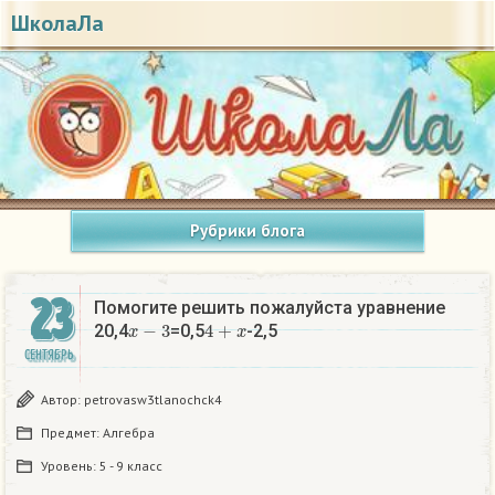
ШколаЛа
Рубрики блога
23
Помогите решить пожалуйста уравнение
x
−
3
4
+
x
20,4
=0,5
-2,5
СЕНТЯБРЬ
Автор:
petrovasw3tlanochck4
Предмет:
Алгебра
Уровень:
5 - 9 класс