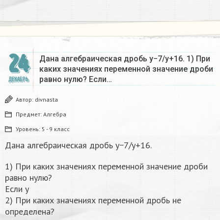
24
Дана алгебраическая дробь y−7/y+16. 1) При
каких значениях переменной значение дроби
равно нулю? Если…
ДЕКАБРЬ
Автор:
divnasta
Предмет:
Алгебра
Уровень:
5 - 9 класс
Дана алгебраическая дробь y−7/y+16.
1) При каких значениях переменной значение дроби
равно нулю?
Если y
2) При каких значениях переменной дробь не
определена?