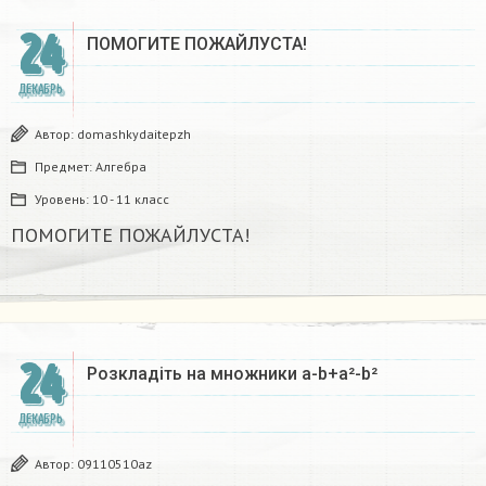
24
ПОМОГИТЕ ПОЖАЙЛУСТА!
ДЕКАБРЬ
Автор:
domashkydaitepzh
Предмет:
Алгебра
Уровень:
10 - 11 класс
ПОМОГИТЕ ПОЖАЙЛУСТА!
24
Розкладіть на множники а-b+a²-b²​
ДЕКАБРЬ
Автор:
09110510az