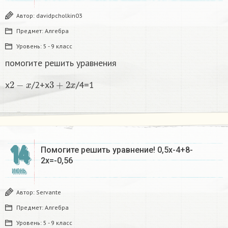
Автор:
davidpcholkin03
Предмет:
Алгебра
Уровень:
5 - 9 класс
помогите решить уравнения
2
−
x
3
+
2
x
x
/2+x
/4=1
14
Помогите решить уравнение! 0,5x-4+8-
2x=-0,56
ИЮНЬ
Автор:
Servante
Предмет:
Алгебра
Уровень:
5 - 9 класс