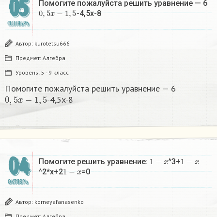
05
Помогите пожалуйста решить уравнение — 6
0
,
5
x
−
1
,
5
-4,5x-8
СЕНТЯБРЬ
Автор:
kurotetsu666
Предмет:
Алгебра
Уровень:
5 - 9 класс
Помогите пожалуйста решить уравнение — 6
0
,
5
x
−
1
,
5
-4,5x-8
04
1
−
x
1
−
x
Помогите решить уравнение:
^3+
1
−
x
^2*x+2
=0
ОКТЯБРЬ
Автор:
korneyafanasenko
Предмет:
Алгебра