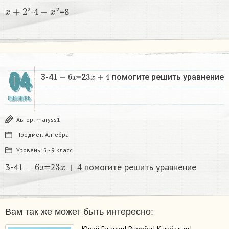
x
+
2
4
−
x
²-
²=8
04
1
−
6
x
3
x
+
4
3-4
=2
помогите решить уравнение
СЕНТЯБРЬ
Автор:
maryss1
Предмет:
Алгебра
Уровень:
5 - 9 класс
1
−
6
x
3
x
+
4
3-4
=2
помогите решить уравнение
Вам так же может быть интересно: