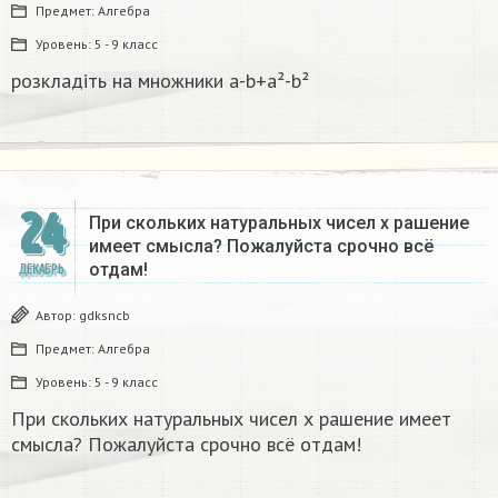
Предмет:
Алгебра
Уровень:
5 - 9 класс
розкладіть на множники а-b+a²-b²​
24
При скольких натуральных чисел х рашение
имеет смысла? Пожалуйста срочно всё
отдам!
ДЕКАБРЬ
Автор:
gdksncb
Предмет:
Алгебра
Уровень:
5 - 9 класс
При скольких натуральных чисел х рашение имеет
смысла? Пожалуйста срочно всё отдам!