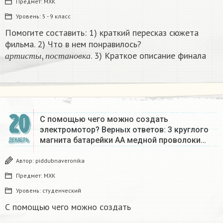
Предмет:
МХК
Уровень:
5 - 9 класс
Помогите составить: 1) краткий пересказ сюжета
фильма. 2) Что в нем понравилось?
а
р
т
и
с
т
ы
,
п
о
с
т
а
н
о
в
к
а
. 3) Краткое описание финала​
а
р
т
и
с
т
ы
п
о
с
т
а
н
о
в
к
а
20
С помощью чего можно создать
электромотор? Верных ответов: 3 круглого
магнита батарейки AA медной проволоки…
ДЕКАБРЬ
Автор:
piddubnaveronika
Предмет:
МХК
Уровень:
студенческий
С помощью чего можно создать