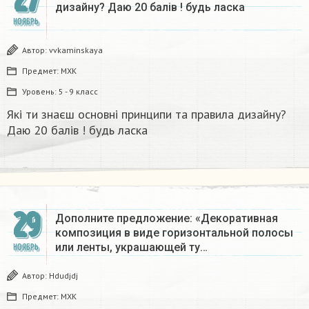
27
дизайну? Даю 20 балів ! будь ласка ​
НОЯБРЬ
Автор:
vvkaminskaya
Предмет:
МХК
Уровень:
5 - 9 класс
Які ти знаєш основні принципи та правила дизайну?
Даю 20 балів ! будь ласка ​
29
Дополните предложение: «Декоративная
композиция в виде горизонтальной полосы
или ленты, украшающей ту…
НОЯБРЬ
Автор:
Hdudjdj
Предмет:
МХК