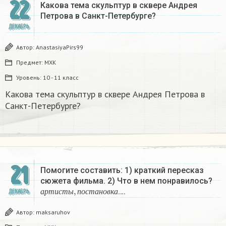
22
Какова тема скульптур в сквере Андрея
Петрова в Санкт-Петербурге? ​
ДЕКАБРЬ
Автор:
AnastasiyaPirs99
Предмет:
МХК
Уровень:
10 - 11 класс
Какова тема скульптур в сквере Андрея Петрова в
Санкт-Петербурге? ​
21
Помогите составить: 1) краткий пересказ
сюжета фильма. 2) Что в нем понравилось?
а
р
т
и
с
т
ы
,
п
о
с
т
а
н
о
в
к
а
….
ДЕКАБРЬ
а
р
т
и
с
т
ы
п
о
с
т
а
н
о
в
к
а
Автор:
maksaruhov