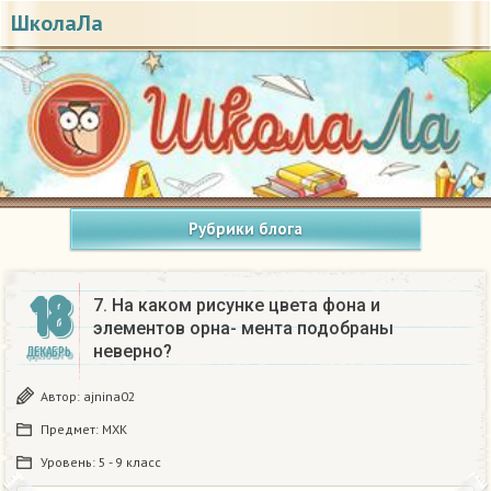
ШколаЛа
Рубрики блога
18
7. На каком рисунке цвета фона и
элементов орна- мента подобраны
неверно? ​
ДЕКАБРЬ
Автор:
ajnina02
Предмет:
МХК
Уровень:
5 - 9 класс