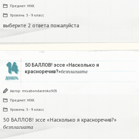
Предмет:
МХК
Уровень:
5 - 9 класс
выберите 2 ответа пожалуйста​
14
50 БАЛЛОВ! эссе «Насколько я
б
е
з
п
л
а
г
и
а
т
а
красноречив?»
б
е
з
п
л
а
г
и
а
т
а
ДЕКАБРЬ
Автор:
misabondarenko905
Предмет:
МХК
Уровень:
5 - 9 класс
50 БАЛЛОВ! эссе «Насколько я красноречив?»
б
е
з
п
л
а
г
и
а
т
а
б
е
з
п
л
а
г
и
а
т
а