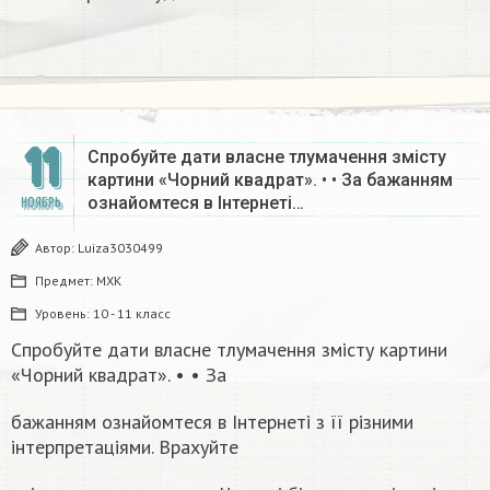
11
Спробуйте дати власне тлумачення змісту
картини «Чорний квадрат». • • За бажанням
ознайомтеся в Інтернеті…
НОЯБРЬ
Автор:
Luiza3030499
Предмет:
МХК
Уровень:
10 - 11 класс
Спробуйте дати власне тлумачення змісту картини
«Чорний квадрат». • • За
бажанням ознайомтеся в Інтернеті з її різними
інтерпретаціями. Врахуйте