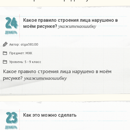
24
Какое правило строения лица нарушено в
у
к
а
ж
и
т
е
н
а
о
ш
и
б
к
у
моём рисунке?
​
у
к
а
ж
и
т
е
н
а
о
ш
и
б
к
у
ДЕКАБРЬ
Автор:
olga38100
Предмет:
МХК
Уровень:
5 - 9 класс
Какое правило строения лица нарушено в моём
у
к
а
ж
и
т
е
н
а
о
ш
и
б
к
у
рисунке?
​
у
к
а
ж
и
т
е
н
а
о
ш
и
б
к
у
23
Как это можно сделать
ДЕКАБРЬ