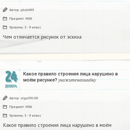
Автор:
pilot489
Предмет:
МХК
Уровень:
5 - 9 класс
Чем отличается рисунок от эскиза​
24
Какое правило строения лица нарушено в
у
к
а
ж
и
т
е
н
а
о
ш
и
б
к
у
моём рисунке?
​
у
к
а
ж
и
т
е
н
а
о
ш
и
б
к
у
ДЕКАБРЬ
Автор:
olga38100
Предмет:
МХК
Уровень:
5 - 9 класс
Какое правило строения лица нарушено в моём
у
к
а
ж
и
т
е
н
а
о
ш
и
б
к
у