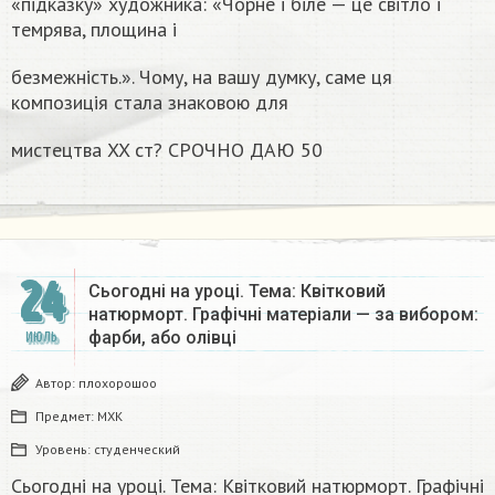
«підказку» художника: «Чорне і біле — це світло і
темрява, площина і
безмежність.». Чому, на вашу думку, саме ця
композиція стала знаковою для
мистецтва XX ст? СРОЧНО ДАЮ 50​
24
Сьогодні на уроці. Тема: Квітковий
натюрморт. Графічні матеріали — за вибором:
фарби, або олівці​
ИЮЛЬ
Автор:
плохорошоо
Предмет:
МХК
Уровень:
студенческий
Сьогодні на уроці. Тема: Квітковий натюрморт. Графічні