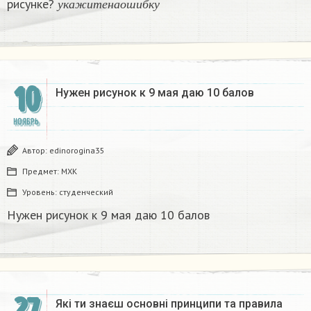
рисунке?
​
у
к
а
ж
и
т
е
н
а
о
ш
и
б
к
у
10
Нужен рисунок к 9 мая даю 10 балов​
НОЯБРЬ
Автор:
edinorogina35
Предмет:
МХК
Уровень:
студенческий
Нужен рисунок к 9 мая даю 10 балов​
Які ти знаєш основні принципи та правила