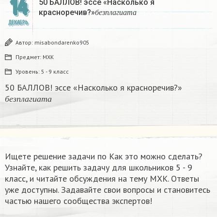
14
50 БАЛЛОВ! эссе «Насколько я
б
е
з
п
л
а
г
и
а
т
а
красноречив?»
б
е
з
п
л
а
г
и
а
т
а
ДЕКАБРЬ
Автор:
misabondarenko905
Предмет:
МХК
Уровень:
5 - 9 класс
50 БАЛЛОВ! эссе «Насколько я красноречив?»
б
е
з
п
л
а
г
и
а
т
а
б
е
з
п
л
а
г
и
а
т
а
Ищете решение задачи по Как это можно сделать?
Узнайте, как решить задачу для школьников 5 - 9
класс, и читайте обсуждения на тему МХК. Ответы
уже доступны. Задавайте свои вопросы и становитесь
частью нашего сообщества экспертов!