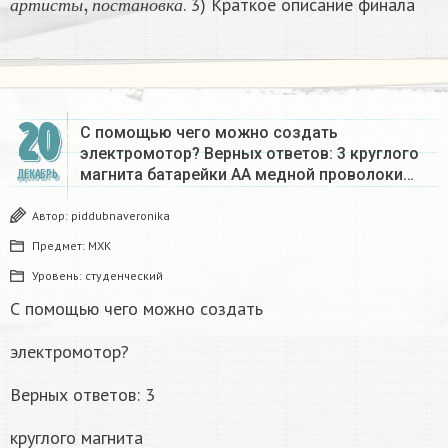
. 3) Краткое описание финала​
а
р
т
и
с
т
ы
п
о
с
т
а
н
о
в
к
а
20
С помощью чего можно создать
электромотор? Верных ответов: 3 круглого
магнита батарейки AA медной проволоки…
ДЕКАБРЬ
Автор:
piddubnaveronika
Предмет:
МХК
Уровень:
студенческий
С помощью чего можно создать
электромотор?
Верных ответов: 3
круглого магнита