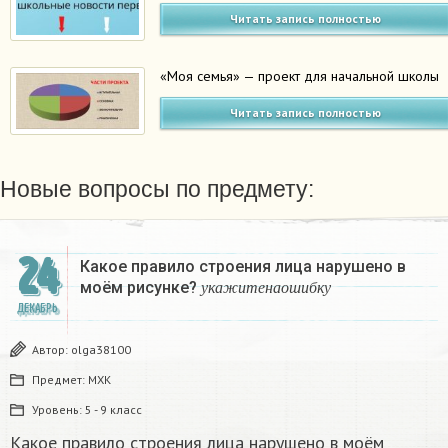
Читать запись полностью
«Моя семья» — проект для начальной школы
Читать запись полностью
Новые вопросы по предмету:
24
Какое правило строения лица нарушено в
у
к
а
ж
и
т
е
н
а
о
ш
и
б
к
у
моём рисунке?
​
у
к
а
ж
и
т
е
н
а
о
ш
и
б
к
у
ДЕКАБРЬ
Автор:
olga38100
Предмет:
МХК
Уровень:
5 - 9 класс
Какое правило строения лица нарушено в моём