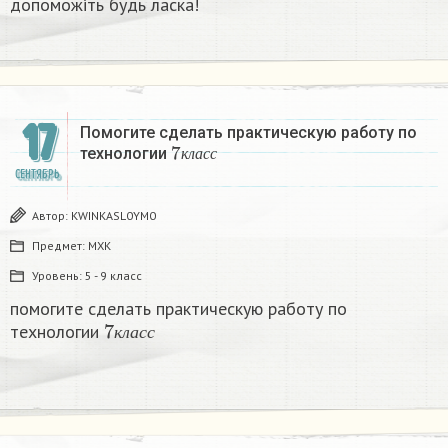
допоможіть будь ласка!​
17
Помогите сделать практическую работу по
7
к
л
а
с
с
технологии
​
к
л
а
с
с
СЕНТЯБРЬ
Автор:
KWINKASL0YM0
Предмет:
МХК
Уровень:
5 - 9 класс
помогите сделать практическую работу по
7
к
л
а
с
с
технологии
к
л
а
с
с