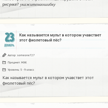
у
к
а
ж
и
т
е
н
а
о
ш
и
б
к
у
рисунке?
​
у
к
а
ж
и
т
е
н
а
о
ш
и
б
к
у
23
Как называется мульт в котором учавствет
этот фиолетовый пёс? ​
ДЕКАБРЬ
Автор:
someone727
Предмет:
МХК
Уровень:
5 - 9 класс
Как называется мульт в котором учавствет этот
фиолетовый пёс? ​