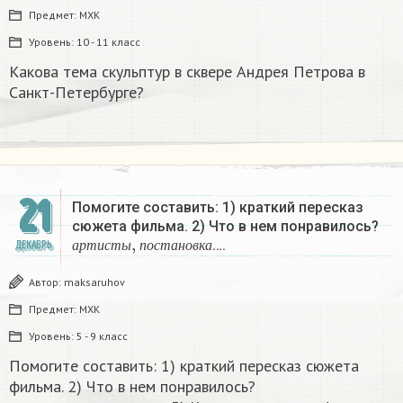
Предмет:
МХК
Уровень:
10 - 11 класс
Какова тема скульптур в сквере Андрея Петрова в
Санкт-Петербурге? ​
21
Помогите составить: 1) краткий пересказ
сюжета фильма. 2) Что в нем понравилось?
а
р
т
и
с
т
ы
,
п
о
с
т
а
н
о
в
к
а
….
ДЕКАБРЬ
а
р
т
и
с
т
ы
п
о
с
т
а
н
о
в
к
а
Автор:
maksaruhov
Предмет:
МХК
Уровень:
5 - 9 класс
Помогите составить: 1) краткий пересказ сюжета
фильма. 2) Что в нем понравилось?
а
р
т
и
с
т
ы
,
п
о
с
т
а
н
о
в
к
а