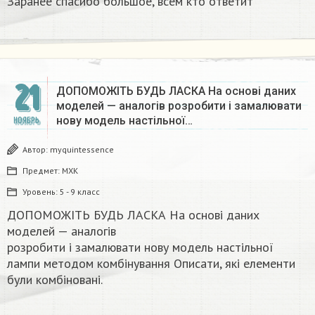
Заранее спасибо большое, всем кто ответит
21
ДОПОМОЖІТЬ БУДЬ ЛАСКА На основі даних
моделей — аналогів розробити і замалювати
нову модель настільної…
НОЯБРЬ
Автор:
myquintessence
Предмет:
МХК
Уровень:
5 - 9 класс
ДОПОМОЖІТЬ БУДЬ ЛАСКА На основі даних
моделей — аналогів
розробити і замалювати нову модель настільної
лампи методом комбінування Описати, які елементи
були комбіновані.​