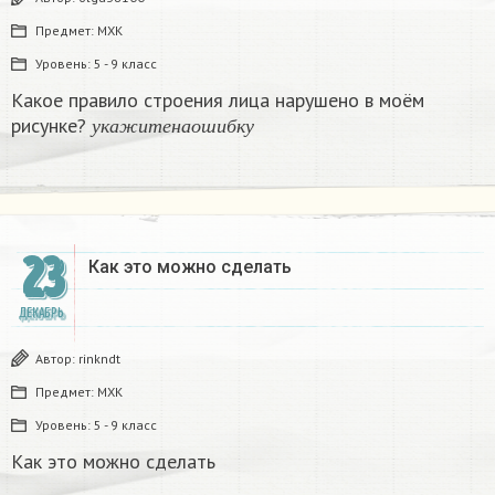
Предмет:
МХК
Уровень:
5 - 9 класс
Какое правило строения лица нарушено в моём
у
к
а
ж
и
т
е
н
а
о
ш
и
б
к
у
рисунке?
​
у
к
а
ж
и
т
е
н
а
о
ш
и
б
к
у
23
Как это можно сделать
ДЕКАБРЬ
Автор:
rinkndt
Предмет:
МХК
Уровень:
5 - 9 класс
Как это можно сделать