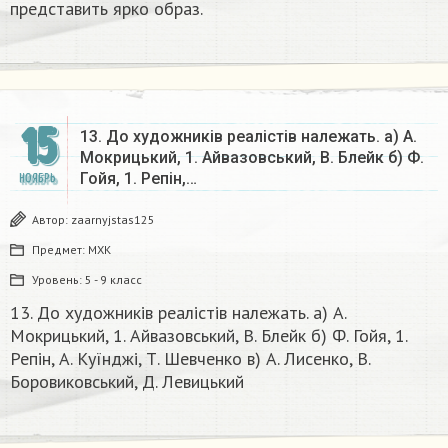
представить ярко образ. ​
15
13. До художників реалістів належать. а) А.
Мокрицький, 1. Айвазовський, В. Блейк б) Ф.
Гойя, 1. Репін,…
НОЯБРЬ
Автор:
zaarnyjstas125
Предмет:
МХК
Уровень:
5 - 9 класс
13. До художників реалістів належать. а) А.
Мокрицький, 1. Айвазовський, В. Блейк б) Ф. Гойя, 1.
Репін, А. Куїнджі, Т. Шевченко в) А. Лисенко, В.
Боровиковський, Д. Левицький​