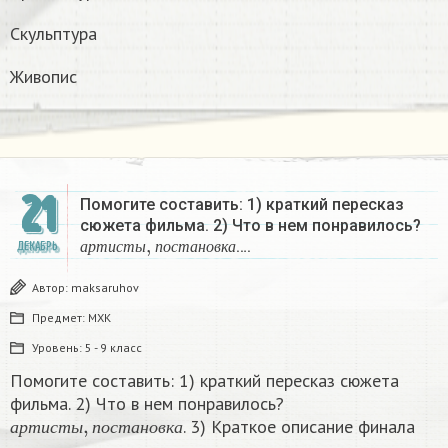
Скульптура
Живопис
21
Помогите составить: 1) краткий пересказ
сюжета фильма. 2) Что в нем понравилось?
а
р
т
и
с
т
ы
,
п
о
с
т
а
н
о
в
к
а
….
ДЕКАБРЬ
а
р
т
и
с
т
ы
п
о
с
т
а
н
о
в
к
а
Автор:
maksaruhov
Предмет:
МХК
Уровень:
5 - 9 класс
Помогите составить: 1) краткий пересказ сюжета
фильма. 2) Что в нем понравилось?
а
р
т
и
с
т
ы
,
п
о
с
т
а
н
о
в
к
а
. 3) Краткое описание финала​
а
р
т
и
с
т
ы
п
о
с
т
а
н
о
в
к
а