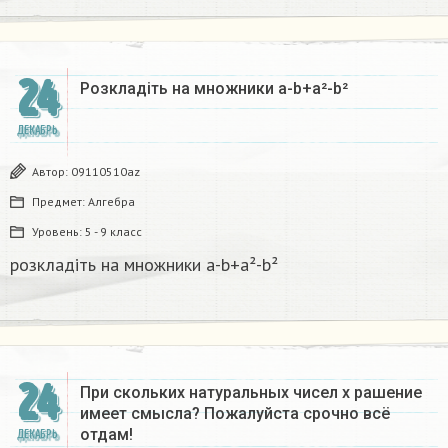
24
Розкладіть на множники а-b+a²-b²​
ДЕКАБРЬ
Автор:
09110510az
Предмет:
Алгебра
Уровень:
5 - 9 класс
розкладіть на множники а-b+a²-b²​
24
При скольких натуральных чисел х рашение
имеет смысла? Пожалуйста срочно всё
отдам!
ДЕКАБРЬ