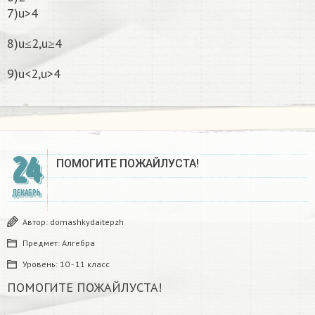
7)u>4
8)u≤2,u≥4
9)u<2,u>4
24
ПОМОГИТЕ ПОЖАЙЛУСТА!
ДЕКАБРЬ
Автор:
domashkydaitepzh
Предмет:
Алгебра
Уровень:
10 - 11 класс
ПОМОГИТЕ ПОЖАЙЛУСТА!