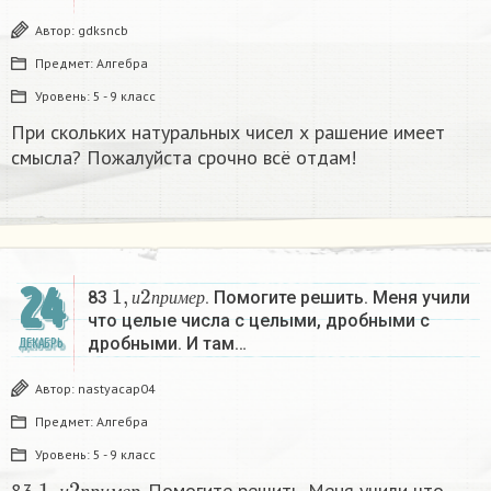
Автор:
gdksncb
Предмет:
Алгебра
Уровень:
5 - 9 класс
При скольких натуральных чисел х рашение имеет
смысла? Пожалуйста срочно всё отдам!
1
,
и
2
п
р
и
м
е
р
24
83
. Помогите решить. Меня учили
и
п
р
и
м
е
р
что целые числа с целыми, дробными с
дробными. И там…
ДЕКАБРЬ
Автор:
nastyacap04
Предмет:
Алгебра
Уровень:
5 - 9 класс
1
,
и
2
п
р
и
м
е
р
83
. Помогите решить. Меня учили что