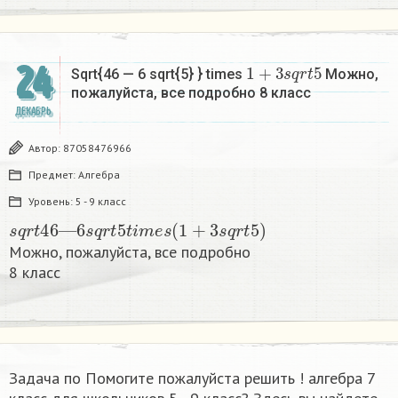
1
+
3
s
q
r
t
5
24
Sqrt{46 — 6 sqrt{5} } times
Можно,
пожалуйста, все подробно 8 класс​
ДЕКАБРЬ
Автор:
87058476966
Предмет:
Алгебра
Уровень:
5 - 9 класс
s
q
r
t
46
—
6
s
q
r
t
5
t
i
m
e
s
(
1
+
3
s
q
r
t
5
)
Можно, пожалуйста, все подробно
8 класс​
Задача по Помогите пожалуйста решить ! алгебра 7