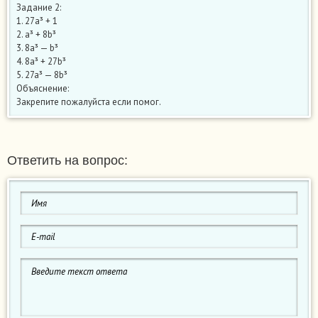
Задание 2:
1. 27a³ + 1
2. a³ + 8b³
3. 8a³ — b³
4. 8a³ + 27b³
5. 27a³ — 8b³
Объяснение:
Закрепите пожалуйста если помог.
Ответить на вопрос: