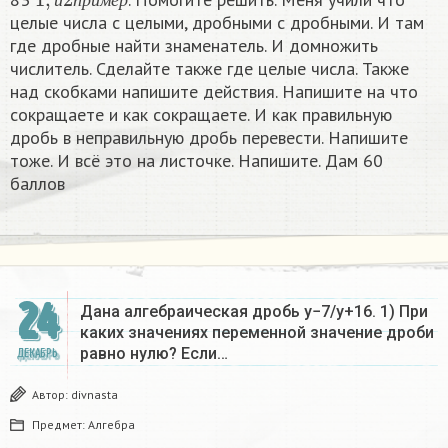
и
п
р
и
м
е
р
целые числа с целыми, дробными с дробными. И там
где дробные найти знаменатель. И домножить
числитель. Сделайте также где целые числа. Также
над скобками напишите действия. Напишите на что
сокращаете и как сокращаете. И как правильную
дробь в неправильную дробь перевести. Напишите
тоже. И всё это на листочке. Напишите. Дам 60
баллов
24
Дана алгебраическая дробь y−7/y+16. 1) При
каких значениях переменной значение дроби
равно нулю? Если…
ДЕКАБРЬ
Автор:
divnasta
Предмет:
Алгебра