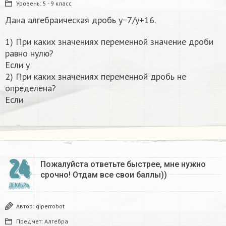
Уровень:
5 - 9 класс
Дана алгебраическая дробь y−7/y+16.
1) При каких значениях переменной значение дроби
равно нулю?
Если y
2) При каких значениях переменной дробь не
определена?
Если
24
Пожалуйста ответьте быстрее, мне нужно
срочно! Отдам все свои баллы))
ДЕКАБРЬ
Автор:
giperrobot
Предмет:
Алгебра