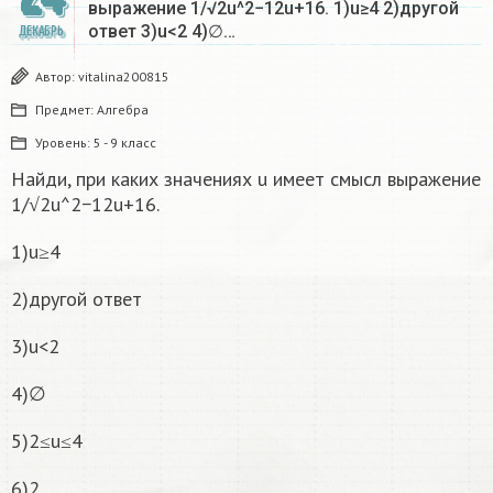
выражение 1/√2u^2−12u+16. 1)u≥4 2)другой
ответ 3)u<2 4)∅…
ДЕКАБРЬ
Автор:
vitalina200815
Предмет:
Алгебра
Уровень:
5 - 9 класс
Найди, при каких значениях u имеет смысл выражение
1/√2u^2−12u+16.
1)u≥4
2)другой ответ
3)u<2
4)∅
5)2≤u≤4
6)2