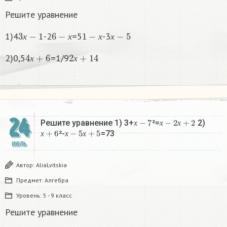
Решите уравнение
3
х
−
1
6
−
х
1
−
х
х
−
5
1)4
-2
=5
-3
х
х
х
х
4
х
+
6
2
х
+
14
2)0,5
=1/9
х
х
24
х
−
7
х
−
2
х
+
2
Решите уравнение 1) 3+
²=
2)
х
+
6
х
−
5
х
+
5
х
х
х
²-
=73
х
х
х
ИЮЛЬ
Автор:
AliaLvitskia
Предмет:
Алгебра
Уровень:
5 - 9 класс
Решите уравнение