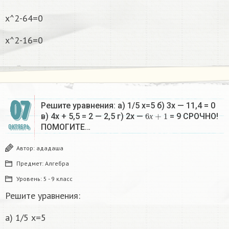
х^2-64=0
х^2-16=0
07
Решите уравнения: а) 1/5 х=5 б) 3х — 11,4 = 0
6
х
+
1
в) 4х + 5,5 = 2 — 2,5 г) 2х —
= 9 СРОЧНО!
х
ПОМОГИТЕ…
ОКТЯБРЬ
Автор:
ададаша
Предмет:
Алгебра
Уровень:
5 - 9 класс
Решите уравнения:
а) 1/5 х=5