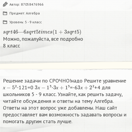
Автор:
87058476966
Предмет:
Алгебра
Уровень:
5 - 9 класс
s
q
r
t
46
—
6
s
q
r
t
5
t
i
m
e
s
(
1
+
3
s
q
r
t
5
)
Можно, пожалуйста, все подробно
8 класс​
Решение задачи по СРОЧНО!надо Решите уравнение
х
−
5
3
х
−
1
3
х
+
1
3
х
+
2
²-121=0
³-
³=-6
²+4 для
х
х
х
х
школьников 5 - 9 класс. Узнайте, как решить задачу,
читайте обсуждения и ответы на тему Алгебра.
Ответы на этот вопрос уже добавлены. Наш сайт
предоставляет вам возможность задавать вопросы и
помогать другим стать лучше.