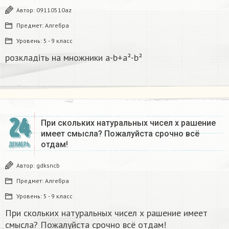
Автор:
09110510az
Предмет:
Алгебра
Уровень:
5 - 9 класс
розкладіть на множники а-b+a²-b²​
24
При скольких натуральных чисел х рашение
имеет смысла? Пожалуйста срочно всё
отдам!
ДЕКАБРЬ
Автор:
gdksncb
Предмет:
Алгебра
Уровень:
5 - 9 класс
При скольких натуральных чисел х рашение имеет
смысла? Пожалуйста срочно всё отдам!