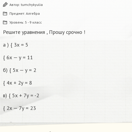
Автор:
tumchykyulia
Предмет:
Алгебра
Уровень:
5 - 9 класс
Решите уравнения , Прошу срочно !
а ) { 3х = 5
{ 6х — у = 11
б) { 5х — у = 2
{ 4х + 2у = 8
в) { 5х + 7у = -2
{ 2х — 7у = 23