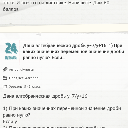
тоже. И всё это на листочке. Напишите. Дам 60
баллов
24
Дана алгебраическая дробь y−7/y+16. 1) При
каких значениях переменной значение дроби
равно нулю? Если…
ДЕКАБРЬ
Автор:
divnasta
Предмет:
Алгебра
Уровень:
5 - 9 класс
Дана алгебраическая дробь y−7/y+16.
1) При каких значениях переменной значение дроби
равно нулю?
Если y
2) При каких значениях переменной дробь не