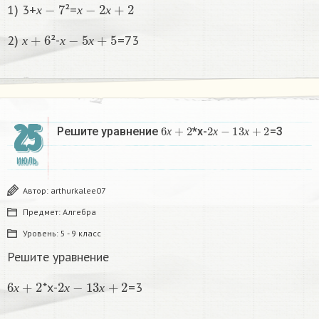
х
−
7
х
−
2
х
+
2
1) 3+
²=
х
х
х
х
+
6
х
−
5
х
+
5
2)
²-
=73
х
х
х
25
6
х
+
2
2
х
−
1
3
х
+
2
Решите уравнение
*х-
=3
х
х
х
ИЮЛЬ
Автор:
arthurkalee07
Предмет:
Алгебра
Уровень:
5 - 9 класс
Решите уравнение
6
х
+
2
2
х
−
1
3
х
+
2
*х-
=3
х
х
х