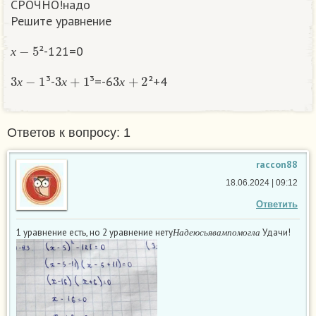
СРОЧНО!надо
Решите уравнение
х
−
5
²-121=0
х
3
х
−
1
3
х
+
1
3
х
+
2
³-
³=-6
²+4
х
х
х
Ответов к вопросу: 1
raccon88
18.06.2024 | 09:12
Ответить
Н
а
д
е
ю
с
ь
я
в
а
м
п
о
м
о
г
л
а
1 уравнение есть, но 2 уравнение нету
Удачи!
Н
а
д
е
ю
с
ь
я
в
а
м
п
о
м
о
г
л
а