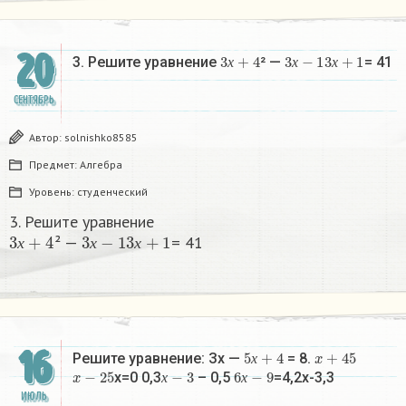
20
3
х
+
4
3
х
−
1
3
х
+
1
3. Решите уравнение
² —
= 41​
х
х
х
СЕНТЯБРЬ
Автор:
solnishko8585
Предмет:
Алгебра
Уровень:
студенческий
3. Решите уравнение
3
х
+
4
3
х
−
1
3
х
+
1
² —
= 41​
х
х
х
16
5
х
+
4
x
+
45
Решите уравнение: Зх —
= 8.
x
−
25
х
−
3
6
х
−
9
х
x=0 0,3
– 0,5
=4,2х-3,3
х
х
ИЮЛЬ