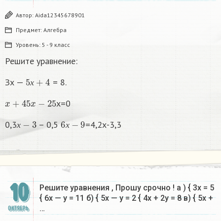
Автор:
Aida12345678901
Предмет:
Алгебра
Уровень:
5 - 9 класс
Решите уравнение:
5
х
+
4
Зх —
= 8.
х
x
+
45
x
−
25
x=0
х
−
3
6
х
−
9
0,3
– 0,5
=4,2х-3,3
х
х
10
Решите уравнения , Прошу срочно ! а ) { 3х = 5
{ 6х — у = 11 б) { 5х — у = 2 { 4х + 2у = 8 в) { 5х +
…
ОКТЯБРЬ