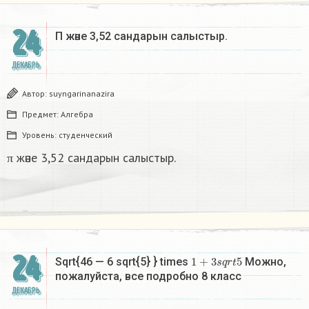
24
Π және 3,52 сандарын салыстыр. ​
ДЕКАБРЬ
Автор:
suyngarinanazira
Предмет:
Алгебра
Уровень:
студенческий
π және 3,52 сандарын салыстыр.
24
1
+
3
s
q
r
t
5
Sqrt{46 — 6 sqrt{5} } times
Можно,
пожалуйста, все подробно 8 класс​
ДЕКАБРЬ