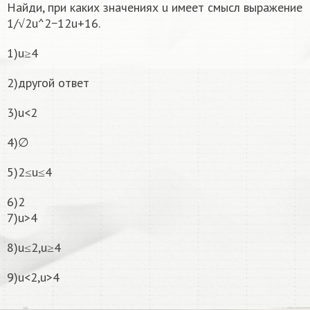
Найди, при каких значениях u имеет смысл выражение
1/√2u^2−12u+16.
1)u≥4
2)другой ответ
3)u<2
4)∅
5)2≤u≤4
6)2
7)u>4
8)u≤2,u≥4
9)u<2,u>4