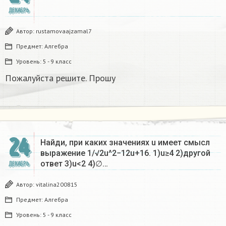
ДЕКАБРЬ
Автор:
rustamovaajzamal7
Предмет:
Алгебра
Уровень:
5 - 9 класс
Пожалуйста решите. Прошу
24
Найди, при каких значениях u имеет смысл
выражение 1/√2u^2−12u+16. 1)u≥4 2)другой
ответ 3)u<2 4)∅…
ДЕКАБРЬ
Автор:
vitalina200815
Предмет:
Алгебра
Уровень:
5 - 9 класс