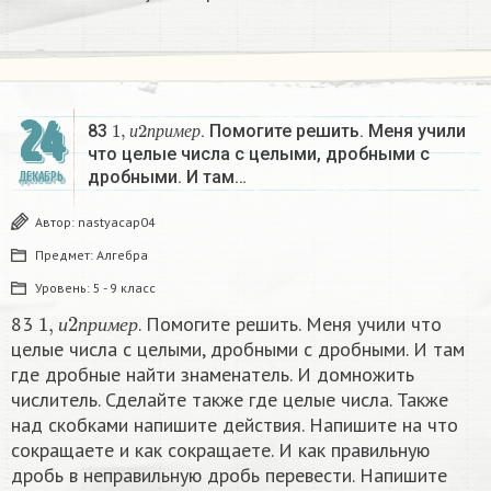
24
1
,
и
2
п
р
и
м
е
р
83
. Помогите решить. Меня учили
и
п
р
и
м
е
р
что целые числа с целыми, дробными с
дробными. И там…
ДЕКАБРЬ
Автор:
nastyacap04
Предмет:
Алгебра
Уровень:
5 - 9 класс
1
,
и
2
п
р
и
м
е
р
83
. Помогите решить. Меня учили что
и
п
р
и
м
е
р
целые числа с целыми, дробными с дробными. И там
где дробные найти знаменатель. И домножить
числитель. Сделайте также где целые числа. Также
над скобками напишите действия. Напишите на что
сокращаете и как сокращаете. И как правильную
дробь в неправильную дробь перевести. Напишите