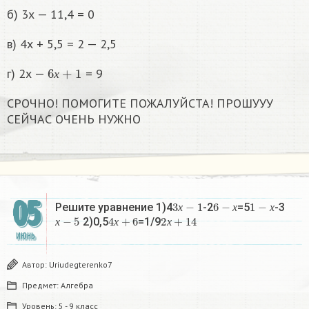
б) 3х — 11,4 = 0
в) 4х + 5,5 = 2 — 2,5
6
х
+
1
г) 2х —
= 9
х
СРОЧНО! ПОМОГИТЕ ПОЖАЛУЙСТА! ПРОШУУУ
СЕЙЧАС ОЧЕНЬ НУЖНО
05
3
х
−
1
6
−
х
1
−
х
Решите уравнение 1)4
-2
=5
-3
х
−
5
4
х
+
6
2
х
+
14
х
х
х
2)0,5
=1/9
х
х
х
ИЮНЬ
Автор:
Uriudegterenko7
Предмет:
Алгебра
Уровень:
5 - 9 класс