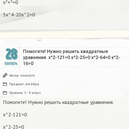
x²+³=0
5x^4-20x^2=0
28
Помогите! Нужно решить квадратные
уравнения. х^2-121=0 х^2-25=0 х^2-64=0 х^2-
16=0
СЕНТЯБРЬ
Автор:
eliasilich
Предмет:
Алгебра
Уровень:
5 - 9 класс
Помогите! Нужно решить квадратные уравнения.
х^2-121=0
х^2-25=0