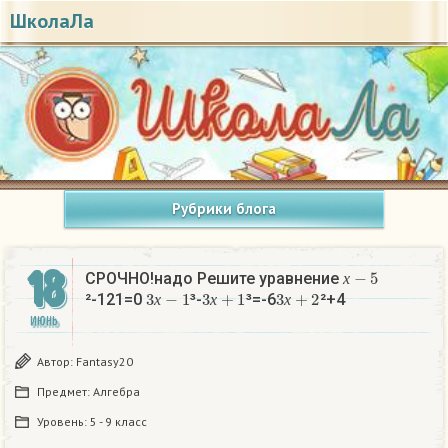
ШколаЛа
Рубрики блога
18
х
−
5
СРОЧНО!надо Решите уравнение
3
х
−
1
3
х
+
1
3
х
+
2
х
²-121=0
³-
³=-6
²+4
х
х
х
ИЮНЬ
Автор:
Fantasy20
Предмет:
Алгебра
Уровень:
5 - 9 класс