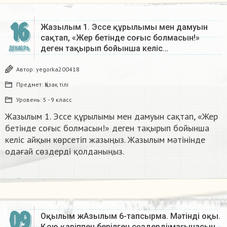
16
Жазылым 1. Эссе құрылымы мен дамуын
сақтап, «Жер бетінде соғыс болмасын!»
деген тақырып бойынша келіс…
ДЕКАБРЬ
Автор:
yegorka200418
Предмет:
Қазақ тiлi
Уровень:
5 - 9 класс
Жазылым 1. Эссе құрылымы мен дамуын сақтап, «Жер
бетінде соғыс болмасын!» деген тақырып бойынша
келіс айқын көрсетіп жазыңыз. Жазылым мәтінінде
одағай сөздерді қолданыңыз.​
09
Оқылым жАзылым 6-тапсырма. Мәтінді оқы.
Қою қаріппен берілген сөздердің мағынасын