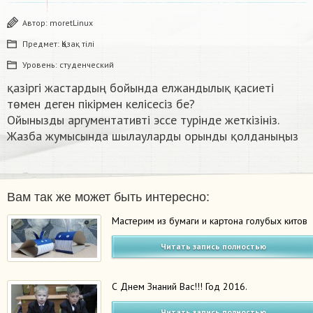
Автор:
moretLinux
Предмет:
Қазақ тiлi
Уровень:
студенческий
қазіргі жастардың бойында елжандылық қасиеті
төмен деген пікірмен келісесіз бе?
Ойынызды аргументативті эссе турінде жеткізініз.
Жазба жумысында шылауларды орынды қолданыңыз ​
Вам так же может быть интересно:
Мастерим из бумаги и картона голубых китов
Читать запись полностью
С Днем Знаний Вас!!! Год 2016.
Читать запись полностью