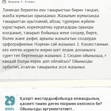
Уровень:
5 - 9 класс
Томенде берилген еки такырыптын бирин тандап,
жазба жумысын орынданыз. Жазылым жумысында
такырыптан ауыткамай, абзац турлерин жуйели
курастырып, коркемдегиш куралдарды орынды
колданып, такырып бойынша жеке создер, бирге,
болек жане дефис аркылы жазылатын создерди
орфографиялык Норман сай жазыныз. 1. Казакстаннын
кез келген корикти жерин шет елдик досынызга
суреттеп бергенизди жазыныз. 2. Сиздин ойынызша, >
кандай болуы керек деп ойлайсыз? Ойынызды
орбитип, аталган такырыпка эссе жазыныз.
29
Қазіргі жастардың бойында елжандылық
қасиеті төмен деген пікірмен келісесіз бе?
Ойынызды аргументативті…
НОЯБРЬ