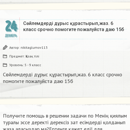
24
Сөйлемдерді дұрыс құрастырып,жаз. 6
класс срочно помогите пожалуйста даю 15б​
ДЕКАБРЬ
Автор:
nikitaglumov113
Предмет:
Қазақ тiлi
Уровень:
5 - 9 класс
Сөйлемдерді дұрыс құрастырып,жаз. 6 класс срочно
помогите пожалуйста даю 15б​
Получите помощь в решении задачи по Менің қиялым
туралы эссе деректі дерексіз зат есімдерді қолданып
жаза аласыздар ма?Ертеңге қажет еді! для