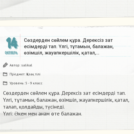
14
Сөздерден сөйлем құра. Дерексіз зат
есімдерді тап. Үлгі, тұтамын, балажан,
өзімшіл, жауапкершілік, қатал,…
ОКТЯБРЬ
Автор:
salikal
Предмет:
Қазақ тiлi
Уровень:
5 - 9 класс
Сөздерден сөйлем құра. Дерексіз зат есімдерді тап.
Үлгі, тұтамын, балажан, өзімшіл, жауапкершілік, қатал,
талап, қолдайды, түсінеді.
Үлгі: Əкем мен анам өте балажан.