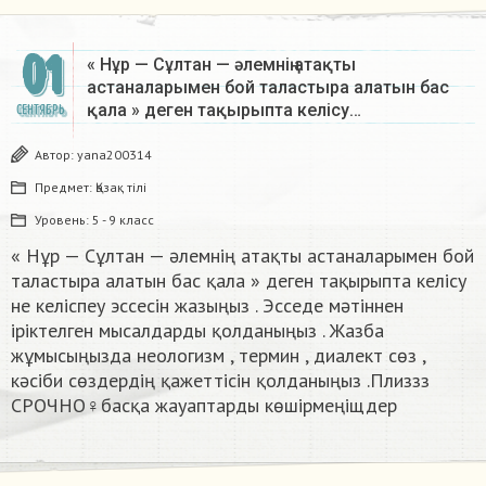
01
« Нұр — Сұлтан — әлемнің атақты
астаналарымен бой таластыра алатын бас
қала » деген тақырыпта келісу…
СЕНТЯБРЬ
Автор:
yana200314
Предмет:
Қазақ тiлi
Уровень:
5 - 9 класс
« Нұр — Сұлтан — әлемнің атақты астаналарымен бой
таластыра алатын бас қала » деген тақырыпта келісу
не келіспеу эссесін жазыңыз . Эсседе мәтіннен
іріктелген мысалдарды қолданыңыз . Жазба
жұмысыңызда неологизм , термин , диалект сөз ,
кәсіби сөздердің қажеттісін қолданыңыз .Плиззз
СРОЧНО‍♀️басқа жауаптарды көшірмеңіщдер​