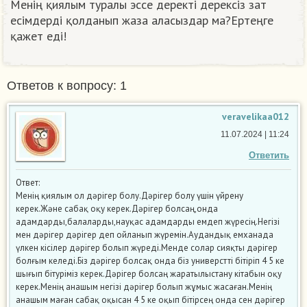
Менің қиялым туралы эссе деректі дерексіз зат
есімдерді қолданып жаза аласыздар ма?Ертеңге
қажет еді!
Ответов к вопросу: 1
veravelikaa012
11.07.2024 | 11:24
Ответить
Ответ:
Менің қиялым ол дәрігер болу.Дәрігер болу үшін үйрену
керек.Және сабақ оқу керек.Дәрігер болсаң,онда
адамдарды,балаларды,науқас адамдарды емдеп жүресің.Негізі
мен дәрігер дәрігер деп ойланып жүремін.Аудандық емханада
үлкен кісілер дәрігер болып жүреді.Менде солар сияқты дәрігер
болғым келеді.Біз дәрігер болсақ онда біз универстті бітіріп 4 5 ке
шығып бітуріміз керек.Дәрігер болсаң жаратылыстану кітабын оқу
керек.Менің анашым негізі дәрігер болып жұмыс жасаған.Менің
анашым маған сабақ оқысан 4 5 ке оқып бітірсең онда сен дәрігер