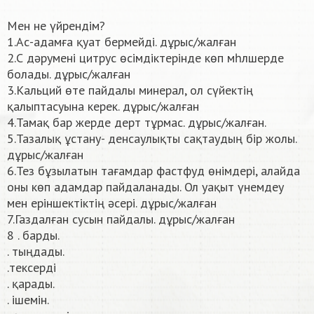
Мен не үйрендім?
1.Ас-адамға қуат бермейді. дұрыс/жалған
2.С дәрумені цитрус өсімдіктерінде көп мһлшерде
болады. дұрыс/жалған
3.Кальций өте пайдалы минерал, ол сүйектің
қалыптасуына керек. дұрыс/жалған
4.Тамақ бар жерде дерт тұрмас. дұрыс/жалған.
5.Тазалық ұстану- денсаулықты сақтаудың бір жолы.
дұрыс/жалған
6.Тез бұзылатын тағамдар фастфуд өнімдері, алайда
оны көп адамдар пайдаланады. Ол уақыт үнемдеу
мен еріншектіктің әсері. дұрыс/жалған
7.Газдалған сусын пайдалы. дұрыс/жалған
8 . барды.
. тыңдады.
.тексерді
. қарады.
. ішемін.