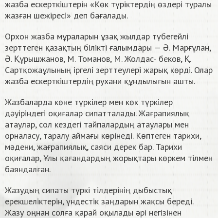
жазба ескерткіштерін «Көк түріктердің өздері туралы
жазған шежіресі» деп бағалады.
Орхон жазба мұраларын ұзақ жылдар түбегейлі
зерттеген қазақтың білікті ғалымдары — Ә. Марғұлан,
Ә. Құрышжанов, М. Томанов, М. Жолдас- беков, Қ.
Сартқожаұлының іргелі зерттеулері жарық көрді. Олар
жазба ескерткіштердің рухани құндылығын ашты.
Жазбаларда көне түркілер мен көк түркілер
дәуіріндегі оқиғалар сипатталады. Жағрапиялық
атаулар, сол кездегі тайпалардың атаулары мен
орналасу, таралу аймағы көрінеді. Көптеген тарихи,
мәдени, жағрапиялық, саяси дерек бар. Тарихи
оқиғалар, Ұлы қағандардың жорықтары көркем тілмен
баяндалған.
Жазудың сипаты түркі тілдерінің дыбыстық
ерекшеліктерін, үндестік заңдарын жақсы береді.
Жазу оңнан солға қарай оқылады әрі негізінен