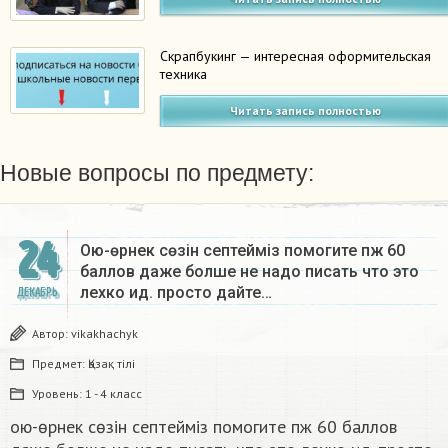
Скрапбукинг — интересная оформительская
техника
Читать запись полностью
Новые вопросы по предмету:
24
Ою-өрнек сөзін септеймiз помогите пж 60
баллов даже болше не надо писать что это
лехко ид. просто дайте…
ДЕКАБРЬ
Автор:
vikakhachyk
Предмет:
Қазақ тiлi
Уровень:
1 - 4 класс
ою-өрнек сөзін септеймiз помогите пж 60 баллов