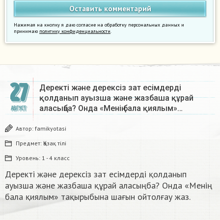
Нажимая на кнопку я даю согласие на обработку персональных данных и
принимаю
политику конфиденциальности
.
27
Деректі және дерексіз зат есімдерді
қолданып ауызша және жазбаша құрай
аласыңба? Онда «Менің бала қиялым»…
АВГУСТ
Автор:
famikyotasi
Предмет:
Қазақ тiлi
Уровень:
1 - 4 класс
Деректі және дерексіз зат есімдерді қолданып
ауызша және жазбаша құрай аласыңба? Онда «Менің
бала қиялым» тақырыбына шағын ойтолғау жаз.