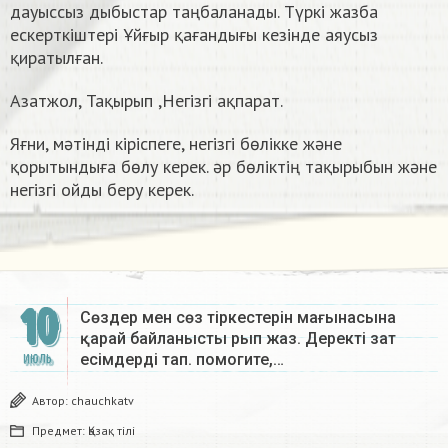
дауыссыз дыбыстар таңбаланады. Түркі жазба
ескерткіштері Ұйғыр қағандығы кезінде аяусыз
қиратылған.
Азатжол, Тақырып ,Негізгі ақпарат.
Яғни, мәтінді кіріспеге, негізгі бөлікке және
қорытындыға бөлу керек. әр бөліктің тақырыбын және
негізгі ойды беру керек.
10
Сөздер мен сөз тіркестерін мағынасына
қарай байланысты рып жаз. Деректі зат
есімдерді тап. помогите,…
ИЮЛЬ
Автор:
chauchkatv
Предмет:
Қазақ тiлi