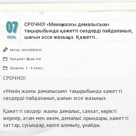
07
СРОЧНО! «Менің жазғы демалысым»
тақырыбында қажетті сөздерді пайдаланып,
шағын эссе жазыңыз. Қажетті…
ИЮЛЬ
Автор:
alexdebillol
Предмет:
Қазақ тiлi
Уровень:
5 - 9 класс
СРОЧНО!
«Менің жазғы демалысым» тақырыбында қажетті
сөздерді пайдаланып, шағын эссе жазыңыз.
Қажетті сөздер: жазғы демалыс, саяхат, көрікті
жерлер, атам мен әжем, демалыс орындары, қажетті
заттар, сусындар, көлге шомылу, ұнайды.