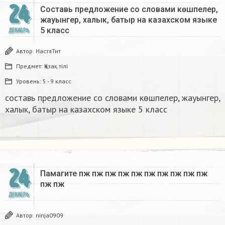
24
Составь предложение со словами көшпелер,
жауынгер, халык, батыр на казахском языке
5 класс​
ДЕКАБРЬ
Автор:
НастяТит
Предмет:
Қазақ тiлi
Уровень:
5 - 9 класс
составь предложение со словами көшпелер, жауынгер,
халык, батыр на казахском языке 5 класс​
24
Памагите пж пж пж пж пж пж пж пж пж пж
пж пж​
ДЕКАБРЬ
Автор:
ninja0909