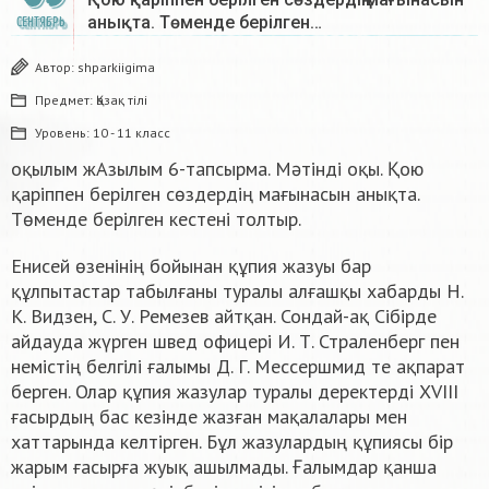
анықта. Төменде берілген…
СЕНТЯБРЬ
Автор:
shparkiigima
Предмет:
Қазақ тiлi
Уровень:
10 - 11 класс
оқылым жАзылым 6-тапсырма. Мәтінді оқы. Қою
қаріппен берілген сөздердің мағынасын анықта.
Төменде берілген кестені толтыр.
Енисей өзенінің бойынан құпия жазуы бар
құлпытастар табылғаны туралы алғашқы хабарды Н.
К. Видзен, С. У. Ремезев айтқан. Сондай-ақ Сібірде
айдауда жүрген швед офицері И. Т. Страленберг пен
немістің белгілі ғалымы Д. Г. Мессершмид те ақпарат
берген. Олар құпия жазулар туралы деректерді XVIII
ғасырдың бас кезінде жазған мақалалары мен
хаттарында келтірген. Бұл жазулардың құпиясы бір
жарым ғасырға жуық ашылмады. Ғалымдар қанша