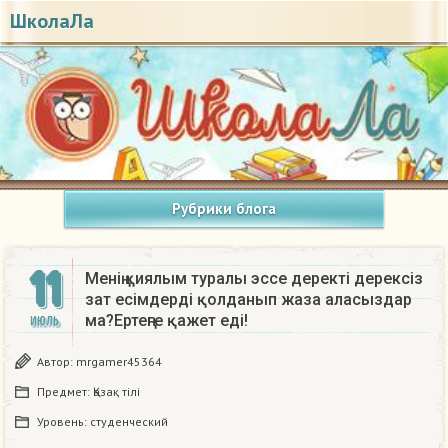
ШколаЛа
Рубрики блога
11
Менің қиялым туралы эссе деректі дерексіз
зат есімдерді қолданып жаза аласыздар
ма?Ертеңге қажет еді!
ИЮЛЬ
Автор:
mrgamer45364
Предмет:
Қазақ тiлi
Уровень:
студенческий