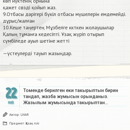
көп нүктенің орнына
қажет сөзді қойып жаз.
9.Отбасы дәрігері бүкіл отбасы мүшелерін емдемейді.
дұрыс/жалған
10.Кеше таңертең Мұзбелге ккткен жолаушылар
Қалың тұманға кедесіпті. Ұзақ жүріп отырып
сүмбіледе ауыл шетіне жетті
—үстеулерді тауып жазыңдар.​
22
Томенде берилген еки такырыптын бирин
тандап, жазба жумысын орынданыз.
Жазылым жумысында такырыптан…
МАЙ
Автор:
LNAR
Предмет:
Қазақ тiлi