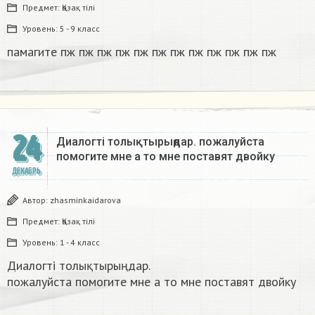
Предмет:
Қазақ тiлi
Уровень:
5 - 9 класс
памагите пж пж пж пж пж пж пж пж пж пж пж пж​
24
Диалогті толықтырыңдар. пожалуйста
помогите мне а то мне поставят двойку​
ДЕКАБРЬ
Автор:
zhasminkaidarova
Предмет:
Қазақ тiлi
Уровень:
1 - 4 класс
Диалогті толықтырыңдар.
пожалуйста помогите мне а то мне поставят двойку​