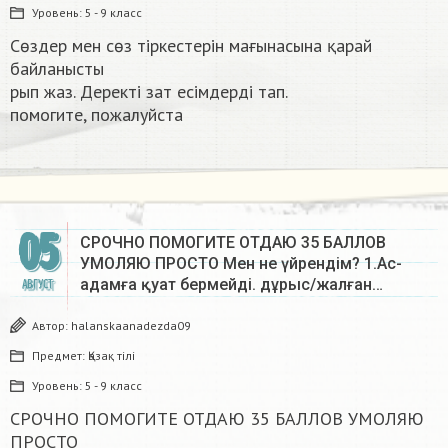
Уровень:
5 - 9 класс
Сөздер мен сөз тіркестерін мағынасына қарай
байланысты
рып жаз. Деректі зат есімдерді тап.
помогите, пожалуйста ​
05
СРОЧНО ПОМОГИТЕ ОТДАЮ 35 БАЛЛОВ
УМОЛЯЮ ПРОСТО Мен не үйрендім? 1.Ас-
адамға қуат бермейді. дұрыс/жалған…
АВГУСТ
Автор:
halanskaanadezda09
Предмет:
Қазақ тiлi
Уровень:
5 - 9 класс
СРОЧНО ПОМОГИТЕ ОТДАЮ 35 БАЛЛОВ УМОЛЯЮ
ПРОСТО