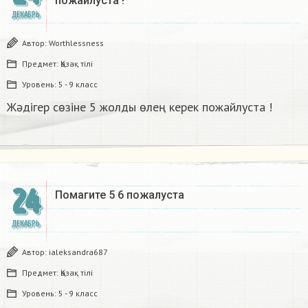
пожайлуста !
ДЕКАБРЬ
Автор:
Worthlessness
Предмет:
Қазақ тiлi
Уровень:
5 - 9 класс
Жәдігер сөзіне 5 жолды өлең керек пожайлуста !
24
Помагите 5 6 пожалуста​
ДЕКАБРЬ
Автор:
ialeksandra687
Предмет:
Қазақ тiлi
Уровень:
5 - 9 класс