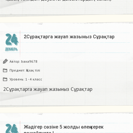
24
2Сұрақтарга жауап жазыныз Сұрақтар​
ДЕКАБРЬ
Автор:
baxa9678
Предмет:
Қазақ тiлi
Уровень:
1 - 4 класс
2Сұрақтарга жауап жазыныз Сұрақтар​
24
Жәдігер сөзіне 5 жолды өлең керек