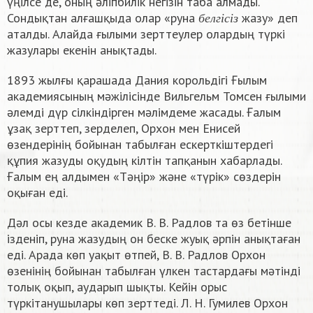
үңілсе де, оның әліпбилік негізін таба алмады.
б
е
л
г
і
с
і
з
Сондықтан алғашқыда олар «руна
жазу» деп
б
е
л
г
і
с
і
з
аталды. Алайда ғылыми зерттеулер олардың түркі
жазулары екенін анықтады.
1893 жылғы қарашада Дания корольдігі Ғылым
академиясының мәжілісінде Вильгельм Томсен ғылыми
әлемді дүр сілкіндірген мәлімдеме жасады. Ғалым
ұзақ зерттеп, зерделеп, Орхон мен Енисей
өзендерінің бойынан табылған ескерткіштердегі
құпия жазуды оқудың кілтін тапқанын хабарлады.
Ғалым ең алдымен «Тәңір» және «түрік» сөздерін
оқыған еді.
Дәл осы кезде академик В. В. Радлов та өз бетінше
ізденіп, руна жазудың он беске жуық әрпін анықтаған
еді. Арада көп уақыт өтпей, В. В. Радлов Орхон
өзенінің бойынан табылған үлкен тастардағы мәтінді
толық оқып, аударып шықты. Кейін орыс
түркітанушылары көп зерттеді. Л. Н. Гумилев Орхон