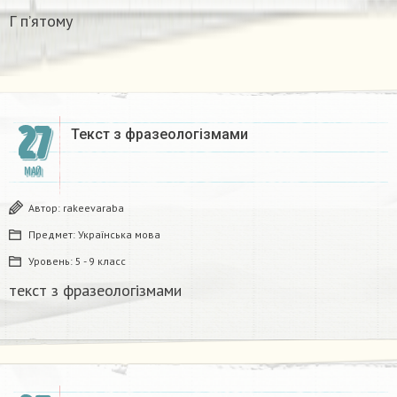
Г п’ятому
27
Текст з фразеологізмами​
МАЙ
Автор:
rakeevaraba
Предмет:
Українська мова
Уровень:
5 - 9 класс
текст з фразеологізмами​