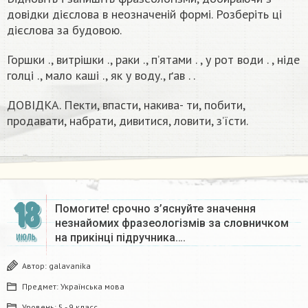
довідки дієслова в неозначеній формі. Розберіть ці
дієслова за будовою.
Горшки ., витрішки ., раки ., п’ятами . , у рот води . , ніде
голці ., мало каші ., як у воду., ґав . .
ДОВІДКА. Пекти, впасти, накива- ти, побити,
продавати, набрати, дивитися, ловити, з’їсти.​
18
Помогите! срочно з’яснуйте значення
незнайомих фразеологізмів за словничком
на прикінці підручника….
ИЮЛЬ
Автор:
galavanika
Предмет:
Українська мова
Уровень:
5 - 9 класс