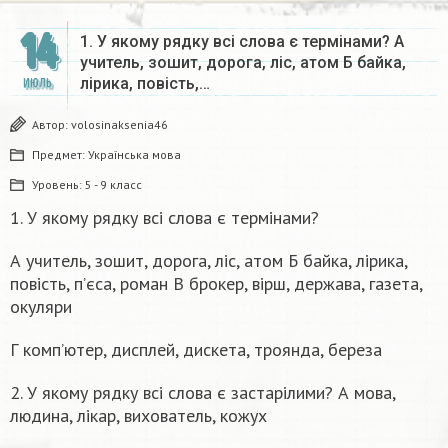
14
1. У якому рядку всі слова є термінами? А
учитель, зошит, дорога, ліс, атом Б байка,
лірика, повість,…
ИЮЛЬ
Автор:
volosinaksenia46
Предмет:
Українська мова
Уровень:
5 - 9 класс
1. У якому рядку всі слова є термінами?
А учитель, зошит, дорога, ліс, атом Б байка, лірика,
повість, п’єса, роман В брокер, вірш, держава, газета,
окуляри
Г комп’ютер, дисплей, дискета, троянда, береза
2. У якому рядку всі слова є застарілими? А мова,
людина, лікар, вихователь, кожух