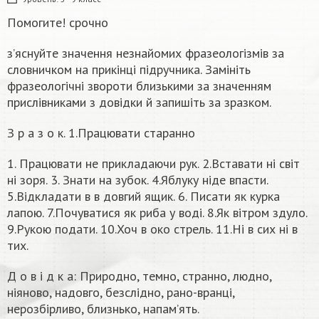
Помогите! срочно
з’яснуйте значення незнайомих фразеологізмів за
словничком на прикінці підручника. Замініть
фразеологічні звороти близькими за значенням
прислівниками з довідки й запишіть за зразком.
З р а з о к. 1.Працювати старанно
1. Працювати не прикладаючи рук. 2.Вставати ні світ
ні зоря. 3. Знати на зубок. 4.Яблуку ніде впасти.
5.Відкладати в в довгий ящик. 6. Писати як курка
лапою. 7.Почуватися як риба у воді. 8.Як вітром здуло.
9.Рукою подати. 10.Хоч в око стрель. 11.Ні в сих ні в
тих.
Д о в і д к а: Природно, темно, странно, людно,
ніяново, надовго, безслідно, рано-вранці,
нерозбірливо, близнько, напам’ять.