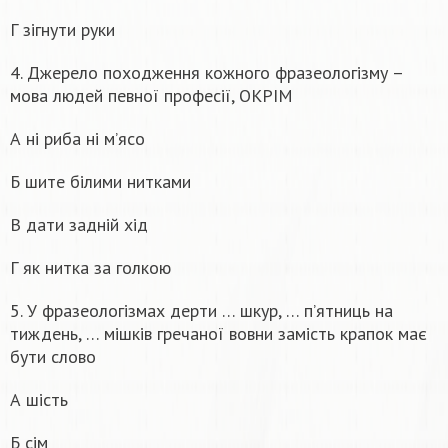
Г зігнути руки
4. Джерело походження кожного фразеологізму –
мова людей певної професії, ОКРІМ
А ні риба ні м’ясо
Б шите білими нитками
В дати задній хід
Г як нитка за голкою
5. У фразеологізмах дерти … шкур, … п’ятниць на
тиждень, … мішків гречаної вовни замість крапок має
бути слово
А шість
Б сім