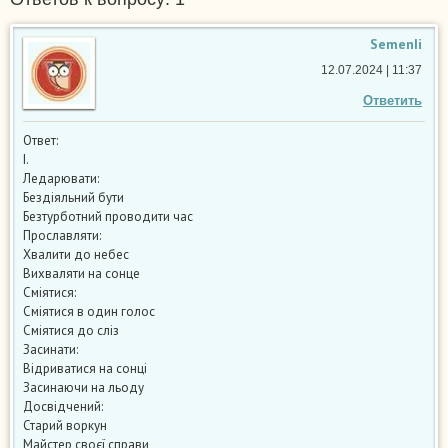
SemenIi
12.07.2024 | 11:37
Ответить
Ответ:
I.
Ледарювати:
Бездіяльний бути
Безтурботний проводити час
Прославляти:
Хвалити до небес
Вихваляти на сонце
Сміятися:
Сміятися в один голос
Сміятися до сліз
Засинати:
Відриватися на сонці
Засинаючи на льоду
Досвідчений:
Старий воркун
Майстер своєї справи