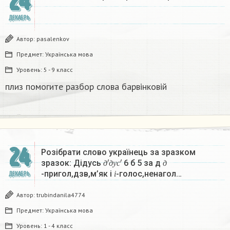
24
ДЕКАБРЬ
Автор:
pasalenkov
Предмет:
Українська мова
Уровень:
5 - 9 класс
плиз помогите разбор слова барвінковій
24
Розібрати слово українець за зразком
д
′
д
у
с
′
д
зразок: Дідусь
6 б 5 за д
і
д
д
у
с
д
-пригол,дзв,м’як і
-голос,ненагол…
ДЕКАБРЬ
і
Автор:
trubindanila4774
Предмет:
Українська мова
Уровень:
1 - 4 класс