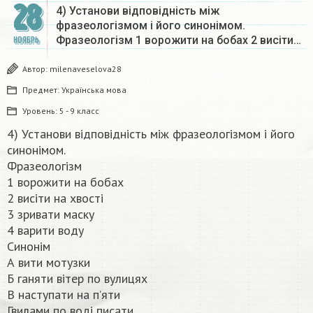
28
4) Установи відповідність між
фразеологізмом і його синонімом.
Фразеологізм 1 ворожити на бобах 2 висіти…
НОЯБРЬ
Автор:
milenaveselova28
Предмет:
Українська мова
Уровень:
5 - 9 класс
4) Установи відповідність між фразеологізмом і його
синонімом.
Фразеологізм
1 ворожити на бобах
2 висіти на хвості
3 зривати маску
4 варити воду
Синонім
А вити мотузки
Б ганяти вітер по вулицях
В наступати на п’яти
Гвилами по воді писати