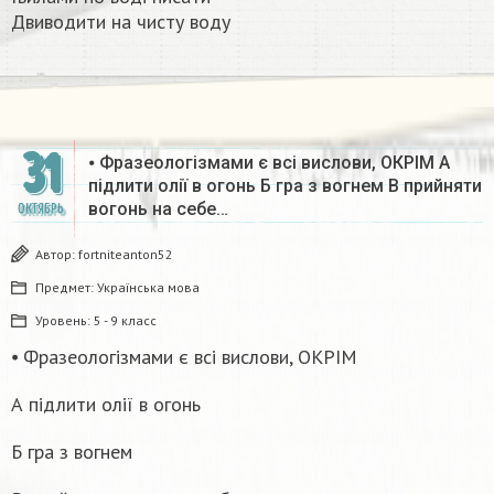
Двиводити на чисту воду​
31
⦁ Фразеологізмами є всі вислови, ОКРІМ А
підлити олії в огонь Б гра з вогнем В прийняти
вогонь на себе…
ОКТЯБРЬ
Автор:
fortniteanton52
Предмет:
Українська мова
Уровень:
5 - 9 класс
⦁ Фразеологізмами є всі вислови, ОКРІМ
А підлити олії в огонь
Б гра з вогнем