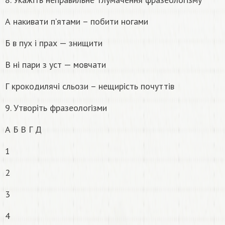
А накивати п’ятами – побити ногами
Б в пух і прах — знищити
В ні пари з уст — мовчати
Г крокодилячі сльози – нещирість почуттів
9. Утворіть фразеологізми
А Б В Г Д
1
2
3
4