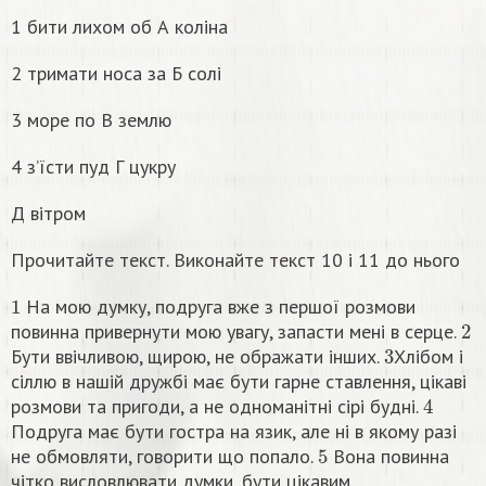
1 бити лихом об А коліна
2 тримати носа за Б солі
3 море по В землю
4 з’їсти пуд Г цукру
Д вітром
Прочитайте текст. Виконайте текст 10 і 11 до нього
1
На мою думку, подруга вже з першої розмови
2
повинна привернути мою увагу, запасти мені в серце.
3
Бути ввічливою, щирою, не ображати інших.
Хлібом і
сіллю в нашій дружбі має бути гарне ставлення, цікаві
4
розмови та пригоди, а не одноманітні сірі будні.
Подруга має бути гостра на язик, але ні в якому разі
5
не обмовляти, говорити що попало.
Вона повинна
чітко висловлювати думки, бути цікавим