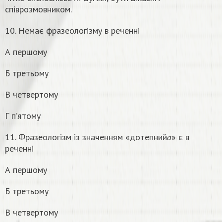
співрозмовником.
10. Немає фразеологізму в реченні
А першому
Б третьому
В четвертому
Г п’ятому
а
11. Фразеологізм із значенням «дотепний
» є в
а
реченні
А першому
Б третьому
В четвертому