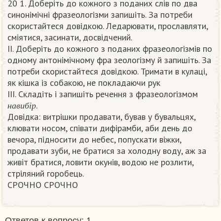
20 1. Доберіть до кожного з поданих слів по два
синонімічні фразеологізми запишіть. За потреби
скористайтеся довідкою. Ледарювати, прославляти,
сміятися, засинати, досвідчений.
II. Доберіть до кожного з поданих фразеологізмів по
одному антонімічному фра зеологізму й запишіть. За
потреби скористайтеся довідкою. Тримати в кулаці,
як кішка із собакою, не покладаючи рук
III. Складіть і запишіть речення з фразеологізмом
н
а
в
и
б
і
р
.
н
а
в
и
б
і
р
Довідка: витрішки продавати, бував у бувальцях,
клювати носом, співати дифірамби, аби день до
вечора, підносити до небес, попускати віжки,
продавати зуби, не братися за холодну воду, аж за
живіт братися, ловити окунів, водою не розлити,
стріляний горобець.
СРОЧНО СРОЧНО​
Ответов к вопросу: 1