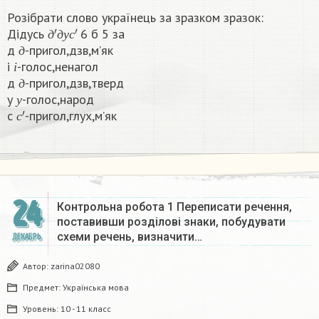
Розібрати слово українець за зразком зразок:
д
′
д
у
с
′
Дідусь
6 б 5 за
д
д
д
у
с
д
-пригол,дзв,м’як
і
д
і
-голос,ненагол
д
і
д
-пригол,дзв,тверд
у
д
у
-голос,народ
с
′
у
с
-пригол,глух,м’як​
с
24
Контрольна робота 1 Переписати речення,
поставивши розділові знаки, побудувати
схеми речень, визначити…
ДЕКАБРЬ
Автор:
zarina02080
Предмет:
Українська мова
Уровень:
10 - 11 класс