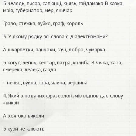
Б челядь, писар, сап’янці, князь, гайдамака В казка,
мрія, губернатор, мер, яничар
Грало, стежка, вуйко, граф, король
3. У якому рядку всі слова є діалектизмами?
А шкарпетки, панчохи, гачі, добро, чумарка
Б когут, легінь, кептар, ватра, колиба В чічка, хата,
смерека, лелека, газда
Г неньо, вуйна, гора, ялина, вершина
4. Який з поданих фразеологізмів відповідає слову
«викри
А хоч око виколи
Б кури не клюють