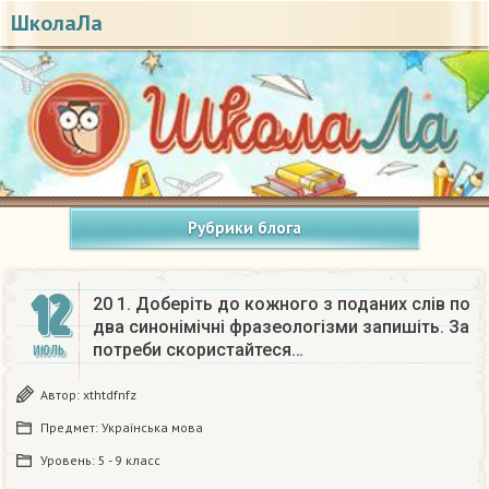
ШколаЛа
Рубрики блога
12
20 1. Доберіть до кожного з поданих слів по
два синонімічні фразеологізми запишіть. За
потреби скористайтеся…
ИЮЛЬ
Автор:
xthtdfnfz
Предмет:
Українська мова
Уровень:
5 - 9 класс