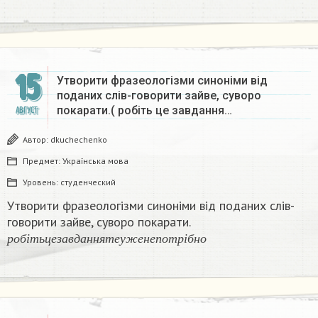
15
Утворити фразеологізми синоніми від
поданих слів-говорити зайве, суворо
покарати.( робіть це завдання…
АВГУСТ
Автор:
dkuchechenko
Предмет:
Українська мова
Уровень:
студенческий
Утворити фразеологізми синоніми від поданих слів-
говорити зайве, суворо покарати.
р
о
б
і
т
ь
ц
е
з
а
в
д
а
н
н
я
т
е
у
ж
е
н
е
п
о
т
р
і
б
н
о
р
о
б
і
т
ь
ц
е
з
а
в
д
а
н
н
я
т
е
у
ж
е
н
е
п
о
т
р
і
б
н
о