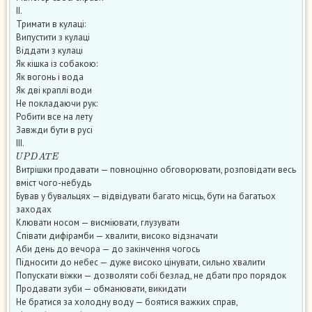
II.
Тримати в кулаці:
Випустити з кулаці
Віддати з кулаці
Як кішка із собакою:
Як вогонь і вода
Як дві краплі води
Не покладаючи рук:
Робити все на лету
Завжди бути в русі
III.
U
P
D
A
T
E
Витрішки продавати — повноцінно обговорювати, розповідати весь
вміст чого-небудь
Бував у бувальцях — відвідувати багато місць, бути на багатьох
заходах
Клювати носом — висміювати, глузувати
Співати дифірамби — хвалити, високо відзначати
Аби день до вечора — до закінчення чогось
Підносити до небес — дуже високо цінувати, сильно хвалити
Попускати віжки — дозволяти собі безлад, не дбати про порядок
Продавати зуби — обманювати, викидати
Не братися за холодну воду — боятися важких справ,