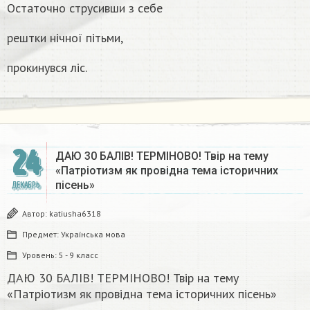
Остаточно струсивши з себе
рештки нічної пітьми,
прокинувся лiс.
24
ДАЮ 30 БАЛІВ! ТЕРМІНОВО! Твір на тему
«Патріотизм як провідна тема історичних
пісень»
ДЕКАБРЬ
Автор:
katiusha6318
Предмет:
Українська мова
Уровень:
5 - 9 класс
ДАЮ 30 БАЛІВ! ТЕРМІНОВО! Твір на тему
«Патріотизм як провідна тема історичних пісень»