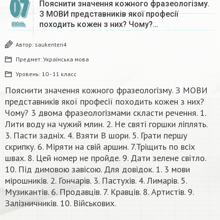
07
Пояснити значення кожного фразеологізму.
З МОВИ представників якої професії
походить кожен з них? Чому?…
ИЮНЬ
Автор:
saukenten4
Предмет:
Українська мова
Уровень:
10 - 11 класс
Пояснити значення кожного фразеологізму. З МОВИ
представників якої професії походить кожен з них?
Чому? 3 двома фразеологізмами скласти речення. 1.
Лити воду на чужий млин. 2. Не святі горшки ліплять.
3. Пасти задніх. 4. Взяти В шори. 5. Грати першу
скрипку. 6. Міряти на свій аршин. 7.Тріщить по всіх
швах. 8. Цей номер не пройде. 9. Дати зелене світло.
10. Під димовою завісою. Для довідок. 1. 3 мови
мірошників. 2. Гончарів. 3. Пастухів. 4. Лимарів. 5.
Музикантів. 6. Продавців. 7. Кравців. 8. Артистів. 9.
Залізничників. 10. Військових.​