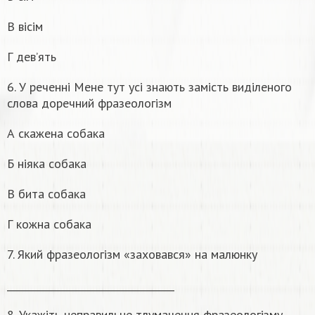
В вісім
Г дев’ять
6. У реченні Мене тут усі знають замість виділеного
слова доречний фразеологізм
А скажена собака
Б ніяка собака
В бита собака
Г кожна собака
7. Який фразеологізм «заховався» на малюнку
__________________________________
8. Укажіть неправильне тлумачення фразеологізму