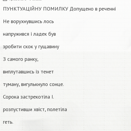
ПУНКТУАЦІЙНУ ПОМИЛКУ Допущено в реченні
Не ворухнувшись лось
напружився і ладек був
зробити скок у гущавину
З самого ранку,
виплутавшись із тенет
туману, вигулькнуло сонце.
Сорока застрекотіла I.
розпустивши хвіст, полетіла
геть.