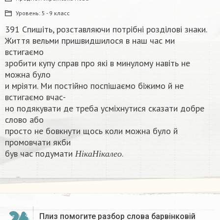
Уровень:
5 - 9 класс
391 Спишіть, розставляючи потрібні розділові знаки.
Життя вельми пришвидшилося в наш час ми
встигаємо
зробити купу справ про які в минулому навіть не
можна було
и мріяти. Ми постійно поспішаємо біжимо й не
встигаємо вчас-
но подякувати де треба усміхнутися сказати добре
слово або
просто не бовкнути щось коли можна було й
промовчати якби
Н
і
к
а
Н
і
к
а
л
е
о
був час подумати
.​
Н
і
к
а
Н
і
к
а
л
е
о
Плиз помогите разбор слова барвінковій