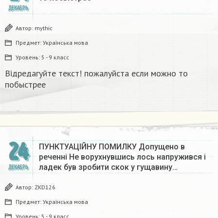
ДЕКАБРЬ
Автор:
mythic
Предмет:
Українська мова
Уровень:
5 - 9 класс
Відредагуйте текст! пожалуйста если можно то
побыстрее
24
ПУНКТУАЦІЙНУ ПОМИЛКУ Допущено в
реченні Не ворухнувшись лось напружився і
ладек був зробити скок у гущавину…
ДЕКАБРЬ
Автор:
ZKD126
Предмет:
Українська мова
Уровень:
5 - 9 класс