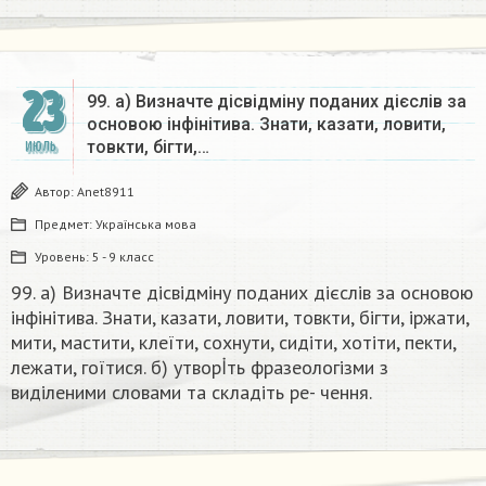
23
99. а) Визначте дiсвiдмiну поданих дієслів за
основою інфінітива. Знати, казати, ловити,
товкти, бігти,…
ИЮЛЬ
Автор:
Anet8911
Предмет:
Українська мова
Уровень:
5 - 9 класс
99. а) Визначте дiсвiдмiну поданих дієслів за основою
інфінітива. Знати, казати, ловити, товкти, бігти, іржати,
мити, мастити, клеїти, сохнути, сидіти, хотіти, пекти,
лежати, гоїтися. б) утворİть фразеологізми з
виділеними словами та складіть ре- чення.​