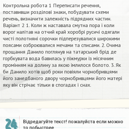
Контрольна робота 1 Переписати речення,
поставивши розділові знаки, побудувати схеми
речень, визначити залежність підрядних частин.
Варіант 2 1. Коли ж наставала смутна пора і коли
ворог налітав на отчий край хоробрі русичі одягали
чисті полотняні сорочки підперезувалися широкими
поясами озброювалися мечами та списами. 2. Очима
прощання Данило поглянув на татарський брід де
горбкувата вода бавилась у піжмурки із місячним
промінням на долину за якою імлилося болото. 3. Як
би Данило хотів щоб роки повіяли чорнобривцями
його занедбаного двору чорнобривцями його матері
яку він стрічає тільки в спогадах і снах.
24
Відредагуйте текст! пожалуйста если можно
то побыстрее