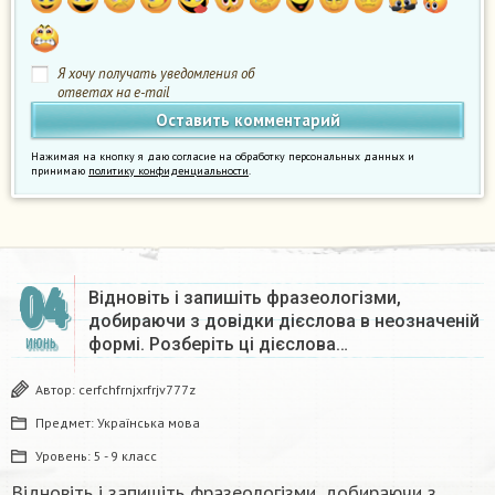
Я хочу получать уведомления об
ответах на e-mail
Нажимая на кнопку я даю согласие на обработку персональных данных и
принимаю
политику конфиденциальности
.
04
Відновіть і запишіть фразеологізми,
добираючи з довідки дієслова в неозначеній
формі. Розберіть ці дієслова…
ИЮНЬ
Автор:
cerfchfrnjxrfrjv777z
Предмет:
Українська мова
Уровень:
5 - 9 класс
Відновіть і запишіть фразеологізми, добираючи з