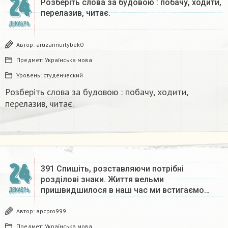
24
Розберіть слова за будовою : побачу, ходити,
перелазив, читає.
ДЕКАБРЬ
Автор:
aruzannurlybek0
Предмет:
Українська мова
Уровень:
студенческий
Розберіть слова за будовою : побачу, ходити,
перелазив, читає.
24
391 Спишіть, розставляючи потрібні
розділові знаки. Життя вельми
пришвидшилося в наш час ми встигаємо…
ДЕКАБРЬ
Автор:
apcpro999
Предмет:
Українська мова