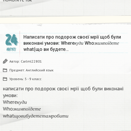
24
Написати про подорож своєї мрії щоб були
к
у
д
и
з
к
и
м
п
о
ї
д
е
т
е
виконані умови: Where
Who
к
у
д
и
з
к
и
м
п
о
ї
д
е
т
е
what(що ви будете…
АВГУСТ
Автор:
Carlml22801
Предмет:
Английский язык
Уровень:
5 - 9 класс
написати про подорож своєї мрії щоб були виконані
умови:
к
у
д
и
Where
з
к
и
м
п
о
ї
д
е
т
е
к
у
д
и
Who
щ
о
в
и
б
у
д
е
т
е
т
а
м
р
о
б
и
т
и
з
к
и
м
п
о
ї
д
е
т
е
what
щ
о
в
и
б
у
д
е
т
е
т
а
м
р
о
б
и
т
и