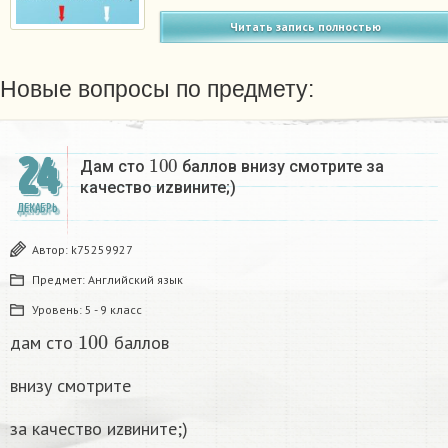
Читать запись полностью
Новые вопросы по предмету:
100
24
Дам сто
баллов внизу смотрите за
качество иzвините;)
ДЕКАБРЬ
Автор:
k75259927
Предмет:
Английский язык
Уровень:
5 - 9 класс
100
дам сто
баллов
внизу смотрите
за качество иzвините;)