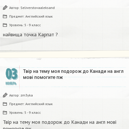
Автор:
Seliverstovaaleksand
Предмет:
Английский язык
Уровень:
5 - 9 класс
найвища точка Карпат ?​
03
Твір на тему моя подорож до Канади на англ
мові помогите пж​
НОЯБРЬ
Автор:
zm3yka
Предмет:
Английский язык
Уровень:
5 - 9 класс
Твір на тему моя подорож до Канади на англ мові
помогите пж​