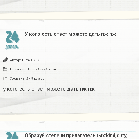
24
У кого есть ответ можете дать пж пж ​
ДЕКАБРЬ
Автор:
Dim20992
Предмет:
Английский язык
Уровень:
5 - 9 класс
у кого есть ответ можете дать пж пж
24
Образуй степени прилагательных:kind,dirty,