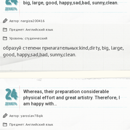
big, large, good, happy,sad,bad, sunny,clean.​
ДЕКАБРЬ
Автор:
nargiza200416
Предмет:
Английский язык
Уровень:
студенческий
образуй степени прилагательных:kind,dirty, big, large,
good, happy,sad,bad, sunny,clean.​
24
Whereas, their preparation considerable
physical effort and great artistry. Therefore, I
am happy with…
ДЕКАБРЬ
Автор:
yaroslav78qik
Предмет:
Английский язык