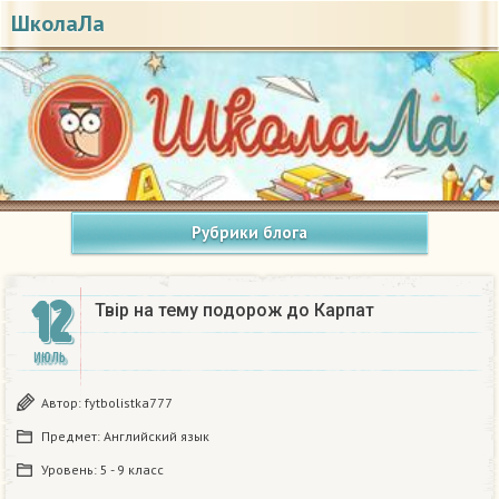
ШколаЛа
Рубрики блога
12
Твір на тему подорож до Карпат
ИЮЛЬ
Автор:
fytbolistka777
Предмет:
Английский язык
Уровень:
5 - 9 класс