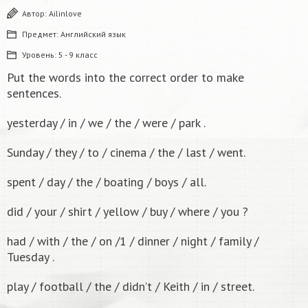
Автор:
Ailinlove
Предмет:
Английский язык
Уровень:
5 - 9 класс
Put the words into the correct order to make
sentences.
yesterday / in / we / the / were / park .
Sunday / they / to / cinema / the / last / went.
spent / day / the / boating / boys / all.
did / your / shirt / yellow / buy / where / you ?
had / with / the / on /1 / dinner / night / family /
Tuesday .
play / football / the / didn’t / Keith / in / street.