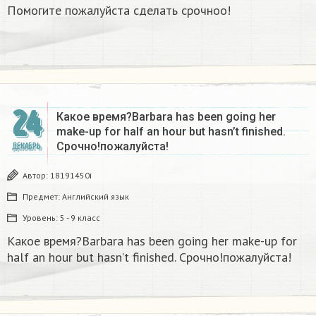
Помогите пожалуйста сделать срочноо!
24
Какое время?Barbara has been going her
make-up for half an hour but hasn’t finished.
Срочно!пожалуйста!
ДЕКАБРЬ
Автор:
18191450i
Предмет:
Английский язык
Уровень:
5 - 9 класс
Какое время?Barbara has been going her make-up for
half an hour but hasn’t finished. Срочно!пожалуйста!