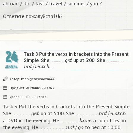
abroad / did / last / travel / summer / you ?
10
б
Ответьте пожалуйста
б
24
Task 3 Put the verbs in brackets into the Present
g
e
t
Simple. She ………….
up at 5:00. She …………….
n
o
t
/
w
a
t
c
h
…
ДЕКАБРЬ
Автор:
ksenigerasimova666
Предмет:
Английский язык
Уровень:
10 - 11 класс
Task 3 Put the verbs in brackets into the Present Simple.
g
e
t
n
o
t
/
w
a
t
c
h
She ………….
up at 5:00. She …………….
h
a
v
e
a DVD in the evening. He ………….
a cup of tea in
n
o
t
/
g
o
the eveving. He ………………
to bed at 10:00. ​