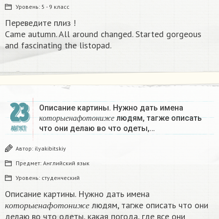
Уровень:
5 - 9 класс
Переведите плиз !
Came autumn. All around changed. Started gorgeous
and fascinating the listopad.​
23
Описание картины. Нужно дать имена
к
о
т
о
р
ы
е
н
а
ф
о
т
о
н
и
ж
е
людям, тагже описать
к
о
т
о
р
ы
е
н
а
ф
о
т
о
н
и
ж
е
что они делаю во что одеты,…
АВГУСТ
Автор:
ilyakibitskiy
Предмет:
Английский язык
Уровень:
студенческий
Описание картины. Нужно дать имена
к
о
т
о
р
ы
е
н
а
ф
о
т
о
н
и
ж
е
людям, тагже описать что они
к
о
т
о
р
ы
е
н
а
ф
о
т
о
н
и
ж
е
делаю во что одеты, какая погода, где все они