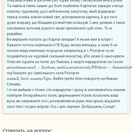
збираєшся вже в десятий раз. Адже знову і знову вона якась різна.
Та навіть в таких наших до болі знайомих Карпатах завжди є місце
новому, чудовому, досі небаченому закуточку, який відкриває
перед очима зовсім новий світ, доповнюючи картину, й до того
дуже яскраву, ще більшим розмаїттям кольорів. Саме деяким з таких
захованих куточків рідного краю присвячено цей опис. То ж
рушаймо.
Ви вирішили поїхати до Карпат вперше? А може вже в котре і
бажаєте чогось новенького? В будь-якому випадку, а чому б не
почати вашу маленьку подорож, наприклад в с. Розгірче та не
подивитися на чудовий скельний монастир, або може й заночувати.
Отже ви сідаєте на потяг до Львова, а звідти маршруткою на Сколе
я
к
і
х
о
д
я
т
ь
к
о
ж
н
і
1
−
2
г
о
д
и
н
и
,
н
а
й
б
л
и
ж
ч
а
д
о
п
о
ї
з
д
у
N
91
К
и
ї
в
−
Л
ь
в
і
в
в
і
д
х
я
к
і
х
о
д
я
т
ь
к
о
ж
н
і
г
о
д
и
н
и
н
а
й
б
л
и
ж
ч
а
д
о
п
о
ї
з
д
у
К
и
ї
в
Л
ь
в
і
в
в
і
д
х
о
д
під?їзжаєте до самісінького села Розгірче
ї
х
а
т
и
2
,
5
г
о
д
,
к
о
ш
т
у
є
7
г
р
н
.
. Вийти треба біля повороту на Нижню
ї
х
а
т
и
г
о
д
к
о
ш
т
у
є
г
р
н
Стинаву.
І от ви вийшли з тісних стін маршрутки і зразу ж наповнюєтесь ніжним
повітрям безкрайнього поля, цвірінькання птахів лоскочить ваші
вуха, ви закриваєте очі і, розправляючи руки, мов крила, віддаєте
своє тіло і подих вітрові. Ось і дім. нарешті. Добридень, Сонце!
Ответить на вопрос: