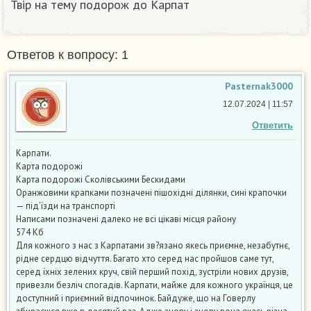
Твір на тему подорож до Карпат
Ответов к вопросу: 1
Pasternak3000
12.07.2024 | 11:57
Ответить
Карпати.
Карта подорожі
Карта подорожі Сколівськими Бескидами
Оранжовими крапками позначені пішохідні ділянки, сині крапочки
— під’їзди на транспорті
Написами позначені далеко не всі цікаві місця району
574 Кб
Для кожного з нас з Карпатами зв?язано якесь приємне, незабутнє,
рідне сердцю відчуття. Багато хто серед нас пройшов саме тут,
серед їхніх зелених круч, свій перший похід, зустріли нових друзів,
привезли безліч спогадів. Карпати, майже для кожного українця, це
доступний і приємний відпочинок. Байдуже, що на Говерлу