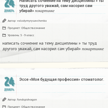
24
Написать сочиение на тему дисциплины » ты
труд другого уважай, сам насорил сам
п
о
к
а
р
т
и
н
к
е
убирай»
ДЕКАБРЬ
п
о
к
а
р
т
и
н
к
е
Автор:
volodymyrysavchenko
Предмет:
Обществознание
Уровень:
5 - 9 класс
написать сочиение на тему дисциплины » ты труд
п
о
к
а
р
т
и
н
к
е
другого уважай, сам насорил сам убирай»
п
о
к
а
р
т
и
н
к
е
24
Эссе «Моя будущая профессия» стоматолог.
ДЕКАБРЬ
Автор:
fondspidvagon
Предмет:
Обществознание