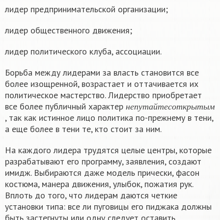
лидер предпринимательской организации;
лидер общественного движения;
лидер политического клуба, ассоциации.
Борьба между лидерами за власть становится все
более изощренной, возрастает и оттачивается их
политическое мастерство. Лидерство приобретает
н
е
п
у
т
а
й
т
е
с
о
т
к
р
ы
т
ы
м
все более публичный характер
н
е
п
у
т
а
й
т
е
с
о
т
к
р
ы
т
ы
м
, так как истинное лицо политика по-прежнему в тени,
а еще более в тени те, кто стоит за ним.
На каждого лидера трудятся целые центры, которые
разрабатывают его программу, заявления, создают
имидж. Выбираются даже модель прически, фасон
костюма, манера движения, улыбок, пожатия рук.
Вплоть до того, что лидерам даются четкие
установки типа: все ли пуговицы его пиджака должны
быть застегнуты или одну следует оставить