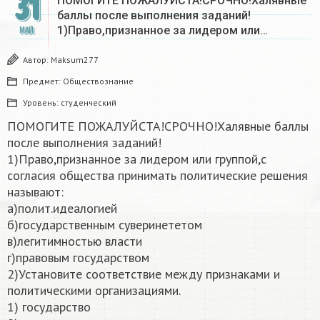
31
ПОМОГИТЕ ПОЖАЛУЙСТА!СРОЧНО!Халявные
баллы после выполнения заданий!
1)Право,признанное за лидером или…
МАЙ
Автор:
Maksum277
Предмет:
Обществознание
Уровень:
студенческий
ПОМОГИТЕ ПОЖАЛУЙСТА!СРОЧНО!Халявные баллы
после выполнения заданий!
1)Право,признанное за лидером или группой,с
согласия общества принимать политические решения
называют:
a)полит.идеалогией
б)государственным суверинететом
в)легитимностью власти
г)правовым государством
2)Установите соответствие между признаками и
политическими организациями.
1) государство