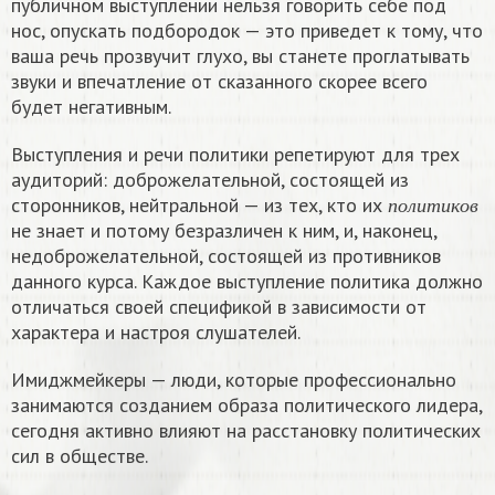
публичном выступлении нельзя говорить себе под
нос, опускать подбородок — это приведет к тому, что
ваша речь прозвучит глухо, вы станете проглатывать
звуки и впечатление от сказанного скорее всего
будет негативным.
Выступления и речи политики репетируют для трех
аудиторий: доброжелательной, состоящей из
п
о
л
и
т
и
к
о
в
сторонников, нейтральной — из тех, кто их
п
о
л
и
т
и
к
о
в
не знает и потому безразличен к ним, и, наконец,
недоброжелательной, состоящей из противников
данного курса. Каждое выступление политика должно
отличаться своей спецификой в зависимости от
характера и настроя слушателей.
Имиджмейкеры — люди, которые профессионально
занимаются созданием образа политического лидера,
сегодня активно влияют на расстановку политических
сил в обществе.