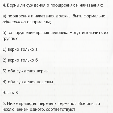
4. Верны ли суждения о поощрениях и наказаниях:
а) поощрения и наказания должны быть формально
о
ф
и
ц
и
а
л
ь
н
о
оформлены;
о
ф
и
ц
и
а
л
ь
н
о
б) за нарушение правил человека могут исключить из
группы?
1) верно только а
2) верно только б
3) оба суждения верны
4) оба суждения неверны
Часть B
5. Ниже приведен перечень терминов. Все они, за
исключением одного, соответствуют