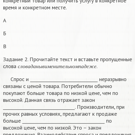
конкретный товар или получить услугу в конкретное
время и конкретном месте.
А
Б
В
Задание 2. Прочитайте текст и вставьте пропущенные
с
л
о
в
а
д
а
н
ы
в
и
м
е
н
и
т
е
л
ь
н
о
м
п
а
д
е
ж
е
слова
.
с
л
о
в
а
д
а
н
ы
в
и
м
е
н
и
т
е
л
ь
н
о
м
п
а
д
е
ж
е
Спрос и ________________________________ неразрывно
связаны с ценой товара. Потребители обычно
покупают больше товара по низкой цене, чем по
высокой. Данная связь отражает закон
__________________________________. Производители, при
прочих равных условиях, предлагают к продаже
больше _______________________________________ по
высокой цене, чем по низкой. Это – закон
предложения. Взаимодействие спроса и предложения