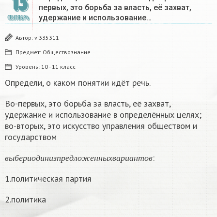
13
первых, это борьба за власть, её захват,
удержание и использование…
СЕНТЯБРЬ
Автор:
vi335311
Предмет:
Обществознание
Уровень:
10 - 11 класс
Определи, о каком понятии идёт речь.
Во-первых, это борьба за власть, её захват,
удержание и использование в определённых целях;
во-вторых, это искусство управления обществом и
государством
в
ы
б
е
р
и
о
д
и
н
и
з
п
р
е
д
л
о
ж
е
н
н
ы
х
в
а
р
и
а
н
т
о
в
:
в
ы
б
е
р
и
о
д
и
н
и
з
п
р
е
д
л
о
ж
е
н
н
ы
х
в
а
р
и
а
н
т
о
в
1.политическая партия
2.политика