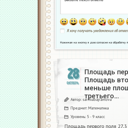
Я хочу получать уведомления об ответ
Нажимая на кнопку я даю согласие на обработк
28
Площадь перв
Площадь втор
ОКТЯБРЬ
меньше площ
третьего…
Автор:
sarmiabajramova
Предмет:
Математика
Уровень:
5 - 9 класс
Площадь первого поля 27,3 