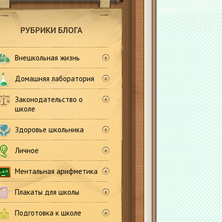
РУБРИКИ БЛОГА
Внешкольная жизнь
Домашняя лаборатория
Законодательство о
школе
Здоровье школьника
Личное
Ментальная арифметика
Плакаты для школы
Подготовка к школе