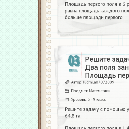
Площадь первого поля в 6 
равна площадь каждого поля
больше площади первого
03
Решите зада
Два поля зан
ИЮНЬ
Площадь перв
Автор:
ludmila07072009
Предмет:
Математика
Уровень:
5 - 9 класс
Решите задачу с помощью у
64,8 га.
Площадь первого поля в 1,4