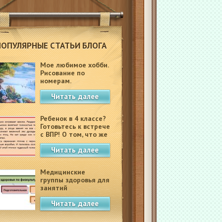
ПОПУЛЯРНЫЕ СТАТЬИ БЛОГА
Мое любимое хобби.
Рисование по
номерам.
Читать далее
Ребенок в 4 классе?
Готовьтесь к встрече
с ВПР! О том, что же
это такое.
Читать далее
Медицинские
группы здоровья для
занятий
физкультурой в
Читать далее
школе