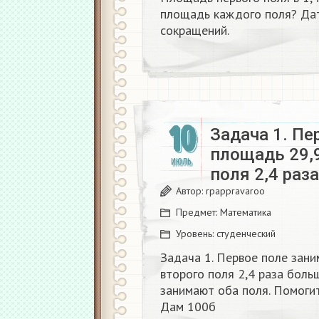
площадь каждого поля? Дат
сокращений.
10
Задача 1. Пе
площадь 29,
ИЮЛЬ
поля 2,4 раз
Автор:
rpappravaroo
Предмет:
Математика
Уровень:
студенческий
Задача 1. Первое поле зан
второго поля 2,4 раза боль
занимают оба поля. Помоги
Дам 100б​