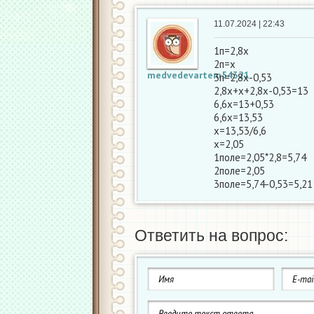
11.07.2024 | 22:43
1п=2,8х
2п=х
medvedevartem54321
3п=2,8х-0,53
2,8х+х+2,8х-0,53=13
6,6х=13+0,53
6,6х=13,53
х=13,53/6,6
х=2,05
1поле=2,05*2,8=5,74
2поле=2,05
3поле=5,74-0,53=5,21
Ответить на вопрос: