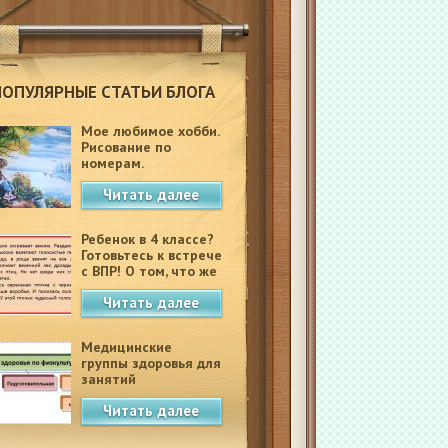
ПОПУЛЯРНЫЕ СТАТЬИ БЛОГА
Мое любимое хобби.
Рисование по
номерам.
Читать далее
Ребенок в 4 классе?
Готовьтесь к встрече
с ВПР! О том, что же
это такое.
Читать далее
Медицинские
группы здоровья для
занятий
физкультурой в
Читать далее
школе