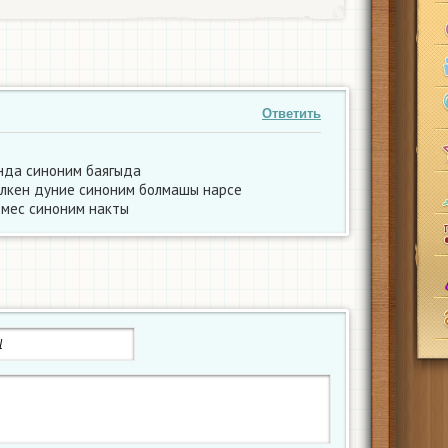
Ответить
нда синоним баягыда
улкен дуние синоним болмашы нарсе
емес синоним накты