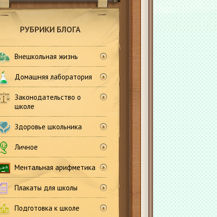
РУБРИКИ БЛОГА
Внешкольная жизнь
Домашняя лаборатория
Законодательство о
школе
Здоровье школьника
Личное
Ментальная арифметика
Плакаты для школы
Подготовка к школе