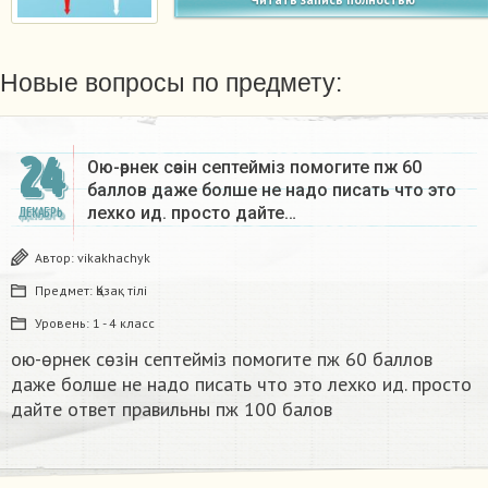
Новые вопросы по предмету:
24
Ою-өрнек сөзін септеймiз помогите пж 60
баллов даже болше не надо писать что это
лехко ид. просто дайте…
ДЕКАБРЬ
Автор:
vikakhachyk
Предмет:
Қазақ тiлi
Уровень:
1 - 4 класс
ою-өрнек сөзін септеймiз помогите пж 60 баллов
даже болше не надо писать что это лехко ид. просто
дайте ответ правильны пж 100 балов ​