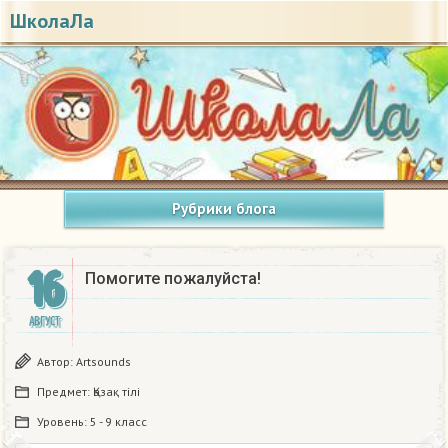
ШколаЛа
Рубрики блога
16
Помогите пожалуйста!
АВГУСТ
Автор:
Artsounds
Предмет:
Қазақ тiлi
Уровень:
5 - 9 класс