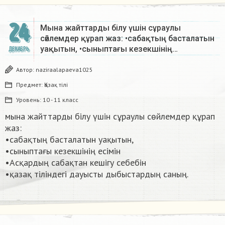
24
Мына жайттарды білу үшін сұраулы
сөйлемдер құрап жаз: •сабақтың басталатын
уақытын, •сыныптағы кезекшінің…
ДЕКАБРЬ
Автор:
naziraalapaeva1025
Предмет:
Қазақ тiлi
Уровень:
10 - 11 класс
мына жайттарды білу үшін сұраулы сөйлемдер құрап
жаз:
•сабақтың басталатын уақытын,
•сыныптағы кезекшінің есімін
•Асқардың сабақтан кешігу себебін
•қазақ тіліндегі дауысты дыбыстардың саның. ​