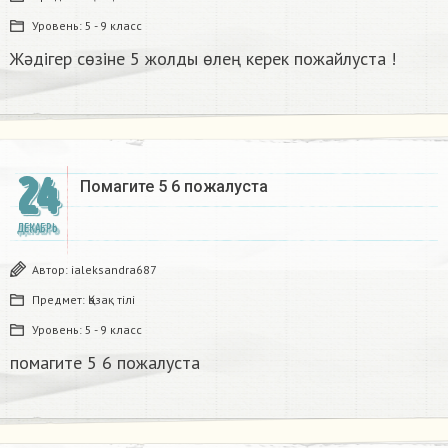
Уровень:
5 - 9 класс
Жәдігер сөзіне 5 жолды өлең керек пожайлуста !
24
Помагите 5 6 пожалуста​
ДЕКАБРЬ
Автор:
ialeksandra687
Предмет:
Қазақ тiлi
Уровень:
5 - 9 класс
помагите 5 6 пожалуста​