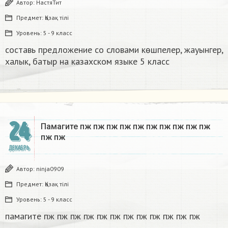
Автор:
НастяТит
Предмет:
Қазақ тiлi
Уровень:
5 - 9 класс
составь предложение со словами көшпелер, жауынгер,
халык, батыр на казахском языке 5 класс​
24
Памагите пж пж пж пж пж пж пж пж пж пж
пж пж​
ДЕКАБРЬ
Автор:
ninja0909
Предмет:
Қазақ тiлi
Уровень:
5 - 9 класс
памагите пж пж пж пж пж пж пж пж пж пж пж пж​