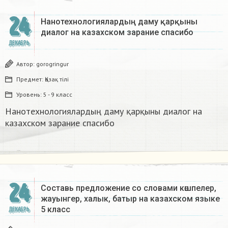
24
Нанотехнологиялардың даму қарқыны
диалог на казахском зарание спасибо
ДЕКАБРЬ
Автор:
gorogringur
Предмет:
Қазақ тiлi
Уровень:
5 - 9 класс
Нанотехнологиялардың даму қарқыны диалог на
казахском зарание спасибо
24
Составь предложение со словами көшпелер,
жауынгер, халык, батыр на казахском языке
5 класс​
ДЕКАБРЬ