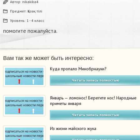
Автор:
nikakika4
Предмет:
Қазақ тiлi
Уровень:
1 - 4 класс
помогите пожалуйста.
Вам так же может быть интересно:
Куда пропало Минобрнауки?
Читать запись полностью
Январь — ломонос! Берегите нос! Народные
приметы января
Читать запись полностью
Из жизни майского жука
Читать запись полностью