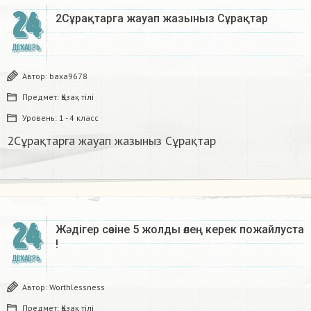
24
2Сұрақтарга жауап жазыныз Сұрақтар​
ДЕКАБРЬ
Автор:
baxa9678
Предмет:
Қазақ тiлi
Уровень:
1 - 4 класс
2Сұрақтарга жауап жазыныз Сұрақтар​
24
Жәдігер сөзіне 5 жолды өлең керек пожайлуста
!
ДЕКАБРЬ
Автор:
Worthlessness
Предмет:
Қазақ тiлi