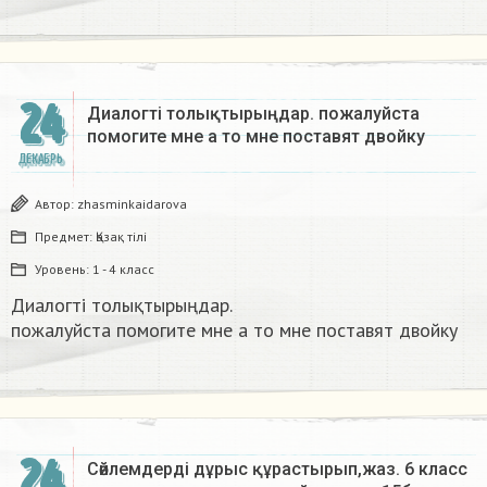
24
Диалогті толықтырыңдар. пожалуйста
помогите мне а то мне поставят двойку​
ДЕКАБРЬ
Автор:
zhasminkaidarova
Предмет:
Қазақ тiлi
Уровень:
1 - 4 класс
Диалогті толықтырыңдар.
пожалуйста помогите мне а то мне поставят двойку​
24
Сөйлемдерді дұрыс құрастырып,жаз. 6 класс