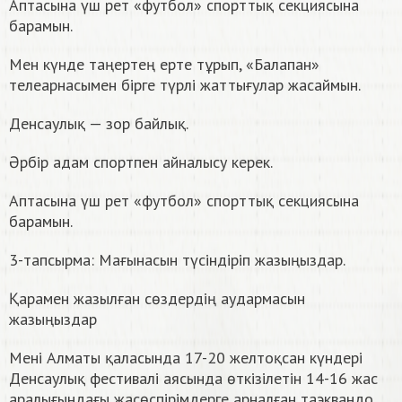
Аптасына үш рет «футбол» спорттық секциясына
барамын.
Мен күнде таңертең ерте тұрып, «Балапан»
телеарнасымен бірге түрлі жаттығулар жасаймын.
Денсаулық — зор байлық.
Әрбір адам спортпен айналысу керек.
Аптасына үш рет «футбол» спорттық секциясына
барамын.
3-тапсырма: Мағынасын түсіндіріп жазыңыздар.
Қарамен жазылған сөздердің аудармасын
жазыңыздар
Мені Алматы қаласында 17-20 желтоқсан күндері
Денсаулық фестивалі аясында өткізілетін 14-16 жас
аралығындағы жасөспірімдерге арналған таэквандо