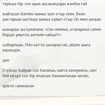
терiнде бiр топ ауыл ақсақалдары жамбастай
жайгасып баппен кымыз iшiп отыр екен. Әкем
дастарқан шетiнде кымыз куйып отыр. Ол мені ымдап
шакырды да кулагыма: «Сен немене, аталарына сәлем
беруді ұмытпа дегенiм кайда!>>
сыбырлады. Мен катты қызарақтап, уйден шыга
жөнелдім.
деп
2-үзінді. Қайран сол балалык, кайта келермісін, сен!
Кей кезде сол бiр алансыз балалыгынды ансап,
ерiксiз сагынасын