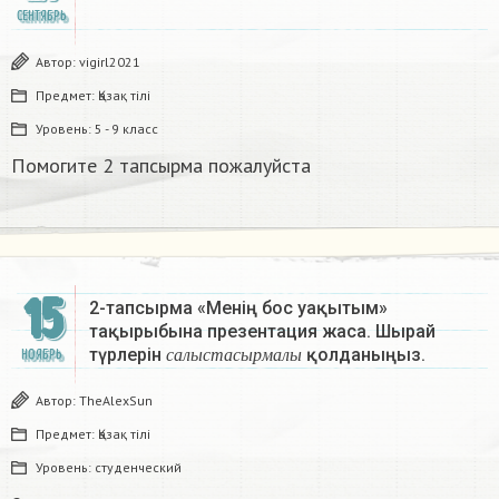
СЕНТЯБРЬ
Автор:
vigirl2021
Предмет:
Қазақ тiлi
Уровень:
5 - 9 класс
Помогите 2 тапсырма пожалуйста
15
2-тапсырма «Менің бос уақытым»
тақырыбына презентация жаса. Шырай
с
а
л
ы
с
т
а
с
ы
р
м
а
л
ы
түрлерін
қолданыңыз.
НОЯБРЬ
с
а
л
ы
с
т
а
с
ы
р
м
а
л
ы
Автор:
TheAlexSun
Предмет:
Қазақ тiлi
Уровень:
студенческий