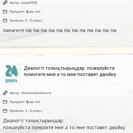
Автор:
ninja0909
Предмет:
Қазақ тiлi
Уровень:
5 - 9 класс
памагите пж пж пж пж пж пж пж пж пж пж пж пж​
24
Диалогті толықтырыңдар. пожалуйста
помогите мне а то мне поставят двойку​
ДЕКАБРЬ
Автор:
zhasminkaidarova
Предмет:
Қазақ тiлi
Уровень:
1 - 4 класс
Диалогті толықтырыңдар.
пожалуйста помогите мне а то мне поставят двойку​