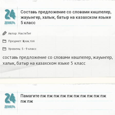
24
Составь предложение со словами көшпелер,
жауынгер, халык, батыр на казахском языке
5 класс​
ДЕКАБРЬ
Автор:
НастяТит
Предмет:
Қазақ тiлi
Уровень:
5 - 9 класс
составь предложение со словами көшпелер, жауынгер,
халык, батыр на казахском языке 5 класс​
24
Памагите пж пж пж пж пж пж пж пж пж пж
пж пж​
ДЕКАБРЬ