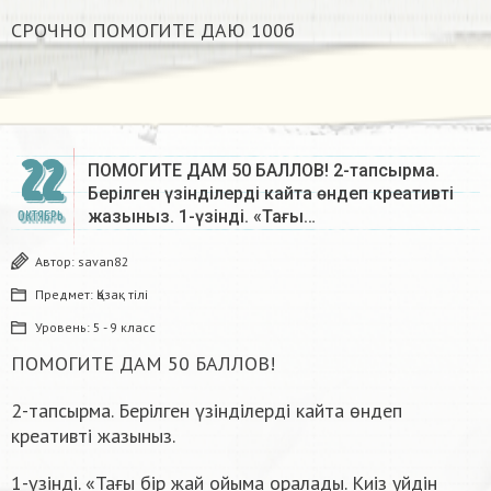
СРОЧНО ПОМОГИТЕ ДАЮ 100б
22
ПОМОГИТЕ ДАМ 50 БАЛЛОВ! 2-тапсырма.
Берілген үзінділердi кайта өндеп креативтi
жазыныз. 1-үзінді. «Тағы…
ОКТЯБРЬ
Автор:
savan82
Предмет:
Қазақ тiлi
Уровень:
5 - 9 класс
ПОМОГИТЕ ДАМ 50 БАЛЛОВ!
2-тапсырма. Берілген үзінділердi кайта өндеп
креативтi жазыныз.
1-үзінді. «Тағы бiр жай ойыма оралады. Киiз уйдiн