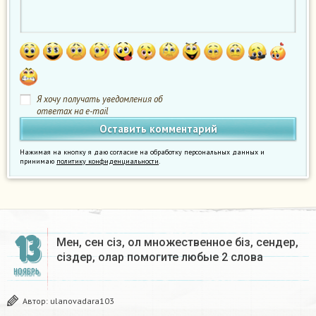
Я хочу получать уведомления об
ответах на e-mail
Нажимая на кнопку я даю согласие на обработку персональных данных и
принимаю
политику конфиденциальности
.
13
Мен, сен сіз, ол множественное біз, сендер,
сіздер, олар помогите любые 2 слова ​
НОЯБРЬ
Автор:
ulanovadara103