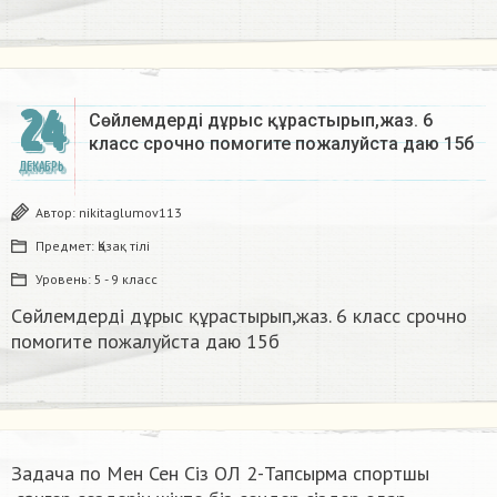
24
Сөйлемдерді дұрыс құрастырып,жаз. 6
класс срочно помогите пожалуйста даю 15б​
ДЕКАБРЬ
Автор:
nikitaglumov113
Предмет:
Қазақ тiлi
Уровень:
5 - 9 класс
Сөйлемдерді дұрыс құрастырып,жаз. 6 класс срочно
помогите пожалуйста даю 15б​
Задача по Мен Сен Сiз ОЛ 2-Тапсырма спортшы