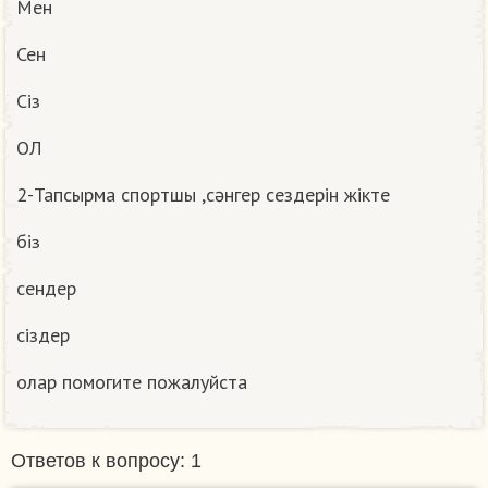
Мен
Сен
Сiз
ОЛ
2-Тапсырма спортшы ,сәнгер сездерiн жiкте
біз
сендер
сiздер
олар помогите пожалуйста
Ответов к вопросу: 1