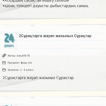
•Асқардың сабақтан кешігу себебін
•қазақ тіліндегі дауысты дыбыстардың саның. ​
24
2Сұрақтарга жауап жазыныз Сұрақтар​
ДЕКАБРЬ
Автор:
baxa9678
Предмет:
Қазақ тiлi
Уровень:
1 - 4 класс
2Сұрақтарга жауап жазыныз Сұрақтар​