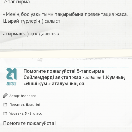
2-тапсырма
«Менің бос уақытым» тақырыбына презентация жаса.
Шырай түрлерін ( салыст
асырмалы ) қолданыңыз.
21
Помогите пожалуйста! 5-тапсырма
з
а
д
а
н
и
е
Сөйлемдерді аяқтап жаз.-
1.Құмның
з
а
д
а
н
и
е
«Әнші құм » аталуының өз…
АВГУСТ
Автор:
hssnbant
Предмет:
Қазақ тiлi
Уровень:
5 - 9 класс
Помогите пожалуйста!