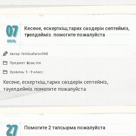
07
Кесене, ескерткіш,тарих сөздерін септейміз,
тәуелдейміз. помогите пожалуйста
ИЮЛЬ
Автор:
feridsafarov048
Предмет:
Қазақ тiлi
Уровень:
5 - 9 класс
Кесене, ескерткіш,тарих сөздерін септейміз,
тәуелдейміз. помогите пожалуйста
27
Помогите 2 тапсырма пожалуйста