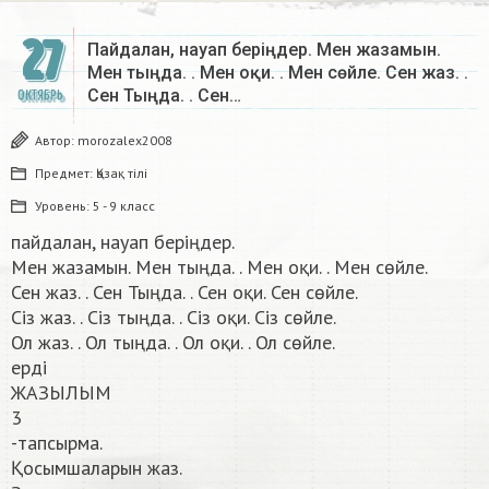
27
Пайдалан, науап беріңдер. Мен жазамын.
Мен тыңда. . Мен оқи. . Мен сөйле. Сен жаз. .
Сен Тыңда. . Сен…
ОКТЯБРЬ
Автор:
morozalex2008
Предмет:
Қазақ тiлi
Уровень:
5 - 9 класс
пайдалан, науап беріңдер.
Мен жазамын. Мен тыңда. . Мен оқи. . Мен сөйле.
Сен жаз. . Сен Тыңда. . Сен оқи. Сен сөйле.
Сіз жаз. . Сіз тыңда. . Сіз оқи. Сіз сөйле.
Ол жаз. . Ол тыңда. . Ол оқи. . Ол сөйле.
ерді
ЖАЗЫЛЫМ
3
-тапсырма.
Қосымшаларын жаз.