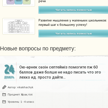
речи
Читать запись полностью
Развитие мышления у маленьких школьников:
первый шаг к большому успеху!
Читать запись полностью
Новые вопросы по предмету:
24
Ою-өрнек сөзін септеймiз помогите пж 60
баллов даже болше не надо писать что это
лехко ид. просто дайте…
ДЕКАБРЬ
Автор:
vikakhachyk
Предмет:
Қазақ тiлi
Уровень:
1 - 4 класс