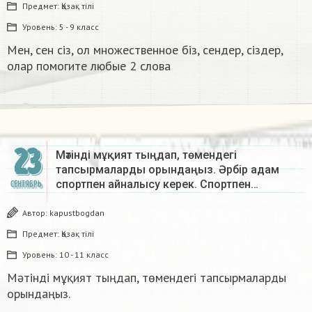
Предмет:
Қазақ тiлi
Уровень:
5 - 9 класс
Мен, сен сіз, ол множественное біз, сендер, сіздер,
олар помогите любые 2 слова ​
23
Мәтінді мұқият тыңдап, төмендегі
тапсырмаларды орындаңыз. Әрбір адам
спортпен айналысу керек. Спортпен…
СЕНТЯБРЬ
Автор:
kapustbogdan
Предмет:
Қазақ тiлi
Уровень:
10 - 11 класс
Мәтінді мұқият тыңдап, төмендегі тапсырмаларды
орындаңыз.