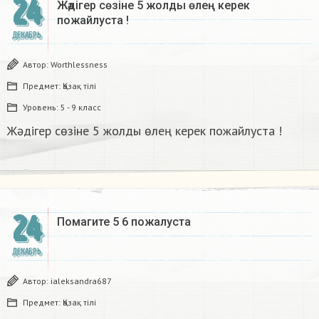
24
Жәдігер сөзіне 5 жолды өлең керек
пожайлуста !
ДЕКАБРЬ
Автор:
Worthlessness
Предмет:
Қазақ тiлi
Уровень:
5 - 9 класс
Жәдігер сөзіне 5 жолды өлең керек пожайлуста !
24
Помагите 5 6 пожалуста​
ДЕКАБРЬ
Автор:
ialeksandra687
Предмет:
Қазақ тiлi