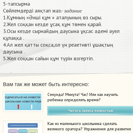
5-тапсырма
з
а
д
а
н
и
е
Сөйлемдерді аяқтап жаз.-
з
а
д
а
н
и
е
1.Құмның «Әнші құм » аталуының өз сыры.
2.Жел соққан кезде ұсақ құм төмен қарай.
3.Осы кезде сырнайдың даусына ұқсас әдемі әуел
құлаққа .
4.Ал жел қатты соқса,ол үн реаетивті ұшақтың
даусына .
5.Жел соққан сайын құм түрін өзгертіп.​
Вам так же может быть интересно:
Секунда! Минута! Час! Или как научить
ребенка определять время?
Читать запись полностью
Как из маленького школьника сделать
великого оратора? Упражнения для развития