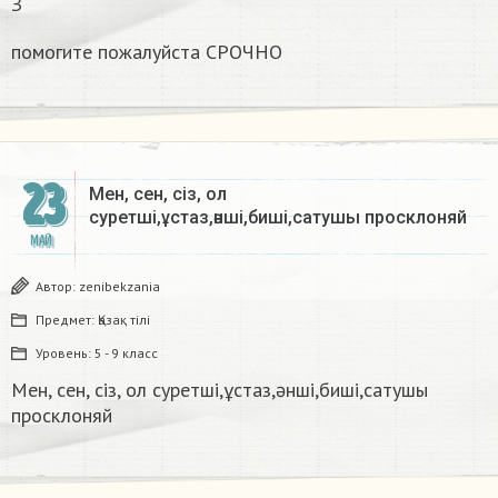
З
помогите пожалуйста СРОЧНО ​
23
Мен, сен, сіз, ол
суретші,ұстаз,әнші,биші,сатушы просклоняй​
МАЙ
Автор:
zenibekzania
Предмет:
Қазақ тiлi
Уровень:
5 - 9 класс
Мен, сен, сіз, ол суретші,ұстаз,әнші,биші,сатушы
просклоняй​