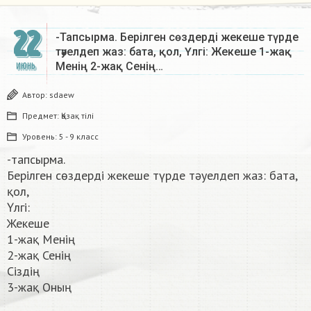
22
-Тапсырма. Берілген сөздерді жекеше түрде
тәуелдеп жаз: бата, қол, Үлгі: Жекеше 1-жақ
Менің 2-жақ Сенің…
ИЮНЬ
Автор:
sdaew
Предмет:
Қазақ тiлi
Уровень:
5 - 9 класс
-тапсырма.
Берілген сөздерді жекеше түрде тәуелдеп жаз: бата,
қол,
Үлгі:
Жекеше
1-жақ Менің
2-жақ Сенің
Сіздің
3-жақ Оның​