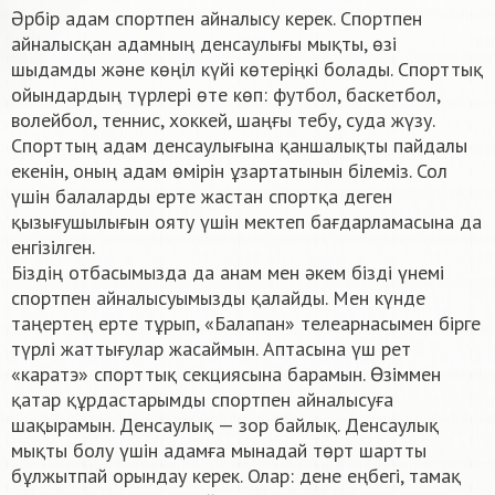
Әрбір адам спортпен айналысу керек. Спортпен
айналысқан адамның денсаулығы мықты, өзі
шыдамды және көңіл күйі көтеріңкі болады. Спорттық
ойындардың түрлері өте көп: футбол, баскетбол,
волейбол, теннис, хоккей, шаңғы тебу, суда жүзу.
Спорттың адам денсаулығына қаншалықты пайдалы
екенін, оның адам өмірін ұзартатынын білеміз. Сол
үшін балаларды ерте жастан спортқа деген
қызығушылығын ояту үшін мектеп бағдарламасына да
енгізілген.
Біздің отбасымызда да анам мен әкем бізді үнемі
спортпен айналысуымызды қалайды. Мен күнде
таңертең ерте тұрып, «Балапан» телеарнасымен бірге
түрлі жаттығулар жасаймын. Аптасына үш рет
«каратэ» спорттық секциясына барамын. Өзіммен
қатар құрдастарымды спортпен айналысуға
шақырамын. Денсаулық — зор байлық. Денсаулық
мықты болу үшін адамға мынадай төрт шартты
бұлжытпай орындау керек. Олар: дене еңбегі, тамақ