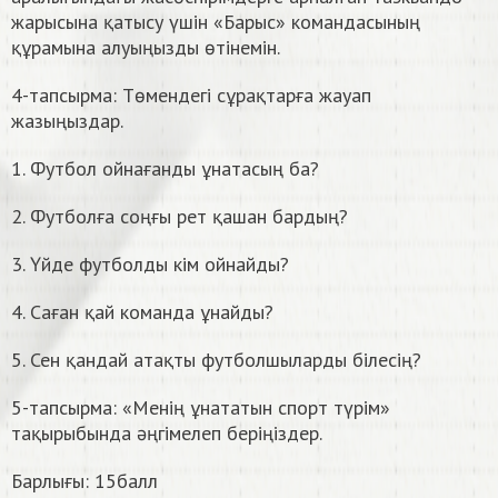
жарысына қатысу үшін «Барыс» командасының
құрамына алуыңызды өтінемін.
4-тапсырма: Төмендегі сұрақтарға жауап
жазыңыздар.
1. Футбол ойнағанды ұнатасың ба?
2. Футболға соңғы рет қашан бардың?
3. Үйде футболды кім ойнайды?
4. Саған қай команда ұнайды?
5. Сен қандай атақты футболшыларды білесің?
5-тапсырма: «Менің ұнататын спорт түрім»
тақырыбында әңгімелеп беріңіздер.
Барлығы: 15балл