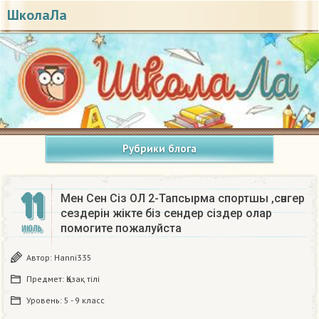
ШколаЛа
Рубрики блога
11
Мен Сен Сiз ОЛ 2-Тапсырма спортшы ,сәнгер
сездерiн жiкте біз сендер сiздер олар
помогите пожалуйста
ИЮЛЬ
Автор:
Hanni335
Предмет:
Қазақ тiлi
Уровень:
5 - 9 класс