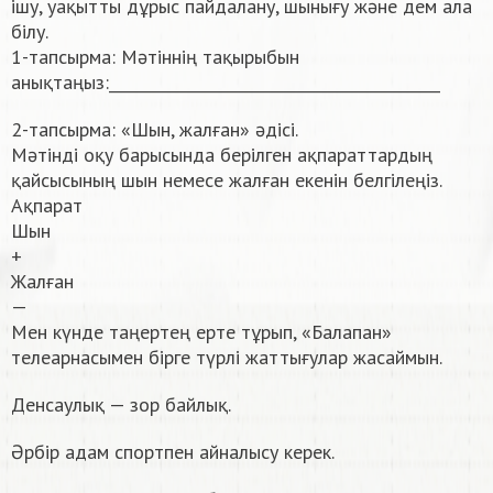
ішу, уақытты дұрыс пайдалану, шынығу және дем ала
білу.
1-тапсырма: Мәтіннің тақырыбын
анықтаңыз:___________________________________________
2-тапсырма: «Шын, жалған» әдісі.
Мәтінді оқу барысында берілген ақпараттардың
қайсысының шын немесе жалған екенін белгілеңіз.
Ақпарат
Шын
+
Жалған
—
Мен күнде таңертең ерте тұрып, «Балапан»
телеарнасымен бірге түрлі жаттығулар жасаймын.
Денсаулық — зор байлық.
Әрбір адам спортпен айналысу керек.