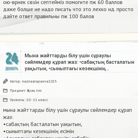
ою-өрнек сөзін септеймiз помогите пж 60 баллов
даже болше не надо писать что это лехко ид. просто
дайте ответ правильны пж 100 балов ​
24
Мына жайттарды білу үшін сұраулы
сөйлемдер құрап жаз: •сабақтың басталатын
уақытын, •сыныптағы кезекшінің…
ДЕКАБРЬ
Автор:
naziraalapaeva1025
Предмет:
Қазақ тiлi
Уровень:
10 - 11 класс
мына жайттарды білу үшін сұраулы сөйлемдер құрап
жаз:
•сабақтың басталатын уақытын,
•сыныптағы кезекшінің есімін