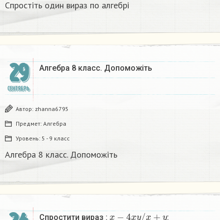
Спростіть один вираз по алгебрі
29
Алгебра 8 класс. Допоможіть
СЕНТЯБРЬ
Автор:
zhanna6795
Предмет:
Алгебра
Уровень:
5 - 9 класс
Алгебра 8 класс. Допоможіть
x
−
4
x
y
/
x
+
y
Спростити вираз :
: