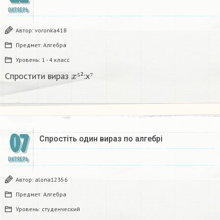
ОКТЯБРЬ
Автор:
voronka418
Предмет:
Алгебра
Уровень:
1 - 4 класс
x
⁵
Спростити вираз
²:x⁷
⁵
07
Спростіть один вираз по алгебрі
ОКТЯБРЬ
Автор:
alona12356
Предмет:
Алгебра
Уровень:
студенческий