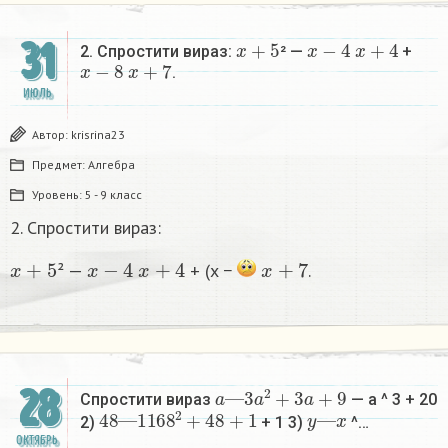
x
+
5
x
−
4
x
+
4
31
2. Спростити вираз:
² —
+
x
−
8
x
+
7
.
ИЮЛЬ
Автор:
krisrina23
Предмет:
Алгебра
Уровень:
5 - 9 класс
2. Спростити вираз:
x
+
5
x
−
4
x
+
4
x
+
7
² —
+ (x −
.
a
—
3
a
2
+
3
a
+
9
28
Спростити вираз
— a ^ 3 + 20
48
1
—
168
2
+
48
+
1
y
—
x
2)
+ 1 3)
^…
ОКТЯБРЬ