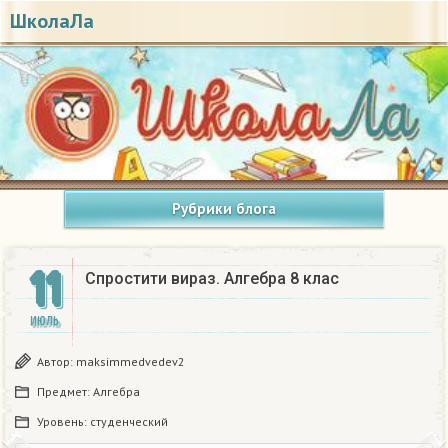
ШколаЛа
Рубрики блога
11
Спростити вираз. Алгебра 8 клас​
ИЮЛЬ
Автор:
maksimmedvedev2
Предмет:
Алгебра
Уровень:
студенческий