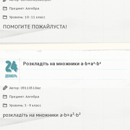
Предмет:
Алгебра
Уровень:
10 - 11 класс
ПОМОГИТЕ ПОЖАЙЛУСТА!
24
Розкладіть на множники а-b+a²-b²​
ДЕКАБРЬ
Автор:
09110510az
Предмет:
Алгебра
Уровень:
5 - 9 класс
розкладіть на множники а-b+a²-b²​