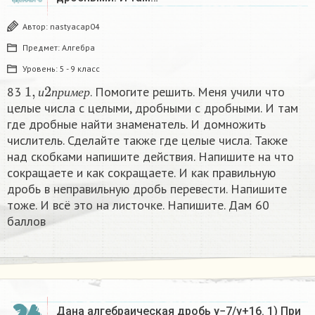
Автор:
nastyacap04
Предмет:
Алгебра
Уровень:
5 - 9 класс
1
,
и
2
п
р
и
м
е
р
83
. Помогите решить. Меня учили что
и
п
р
и
м
е
р
целые числа с целыми, дробными с дробными. И там
где дробные найти знаменатель. И домножить
числитель. Сделайте также где целые числа. Также
над скобками напишите действия. Напишите на что
сокращаете и как сокращаете. И как правильную
дробь в неправильную дробь перевести. Напишите
тоже. И всё это на листочке. Напишите. Дам 60
баллов
Дана алгебраическая дробь y−7/y+16. 1) При