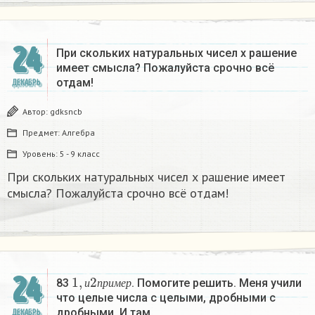
24
При скольких натуральных чисел х рашение
имеет смысла? Пожалуйста срочно всё
отдам!
ДЕКАБРЬ
Автор:
gdksncb
Предмет:
Алгебра
Уровень:
5 - 9 класс
При скольких натуральных чисел х рашение имеет
смысла? Пожалуйста срочно всё отдам!
1
,
и
2
п
р
и
м
е
р
24
83
. Помогите решить. Меня учили
и
п
р
и
м
е
р
что целые числа с целыми, дробными с
дробными. И там…
ДЕКАБРЬ