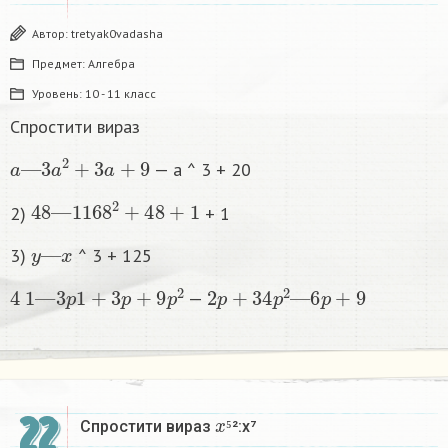
Автор:
tretyak0vadasha
Предмет:
Алгебра
Уровень:
10 - 11 класс
Спростити вираз
a
—
3
a
2
+
3
a
+
9
— a ^ 3 + 20
48
—
1
168
2
+
48
+
1
2)
+ 1
y
—
x
3)
^ 3 + 125
4
1
—
3
p
1
+
3
p
+
9
p
2
2
p
+
3
4
p
2
—
6
p
+
9
—
x
⁵
22
Спростити вираз
²:x⁷
⁵