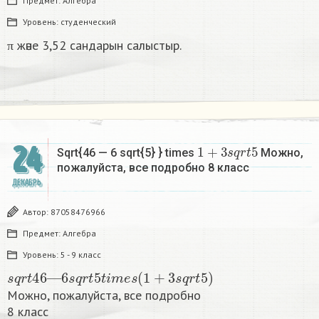
Предмет:
Алгебра
Уровень:
студенческий
π және 3,52 сандарын салыстыр.
1
+
3
s
q
r
t
5
24
Sqrt{46 — 6 sqrt{5} } times
Можно,
пожалуйста, все подробно 8 класс​
ДЕКАБРЬ
Автор:
87058476966
Предмет:
Алгебра
Уровень:
5 - 9 класс
s
q
r
t
46
—
6
s
q
r
t
5
t
i
m
e
s
(
1
+
3
s
q
r
t
5
)
Можно, пожалуйста, все подробно
8 класс​