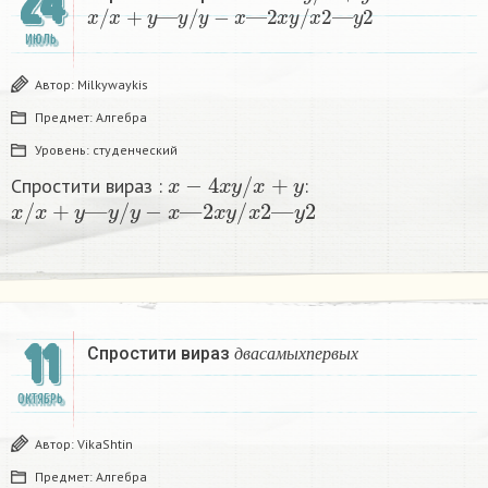
24
x
/
x
+
y
—
y
/
y
−
x
—
2
x
y
/
x
2
—
y
2
ИЮЛЬ
Автор:
Milkywaykis
Предмет:
Алгебра
Уровень:
студенческий
x
−
4
x
y
/
x
+
y
Спростити вираз :
:
x
/
x
+
y
—
y
/
y
−
x
—
2
x
y
/
x
2
—
y
2
д
в
а
с
а
м
ы
х
п
е
р
в
ы
х
11
Спростити вираз
д
в
а
с
а
м
ы
х
п
е
р
в
ы
х
ОКТЯБРЬ
Автор:
VikaShtin
Предмет:
Алгебра