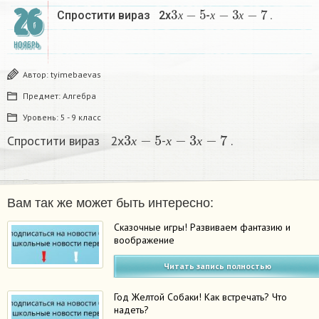
3
х
−
5
х
−
3
х
−
7
26
Спростити вираз 2х
-
.​
х
х
х
НОЯБРЬ
Автор:
tyimebaevas
Предмет:
Алгебра
Уровень:
5 - 9 класс
3
х
−
5
х
−
3
х
−
7
Спростити вираз 2х
-
.​
х
х
х
Вам так же может быть интересно:
Сказочные игры! Развиваем фантазию и
воображение
Читать запись полностью
Год Желтой Собаки! Как встречать? Что
надеть?