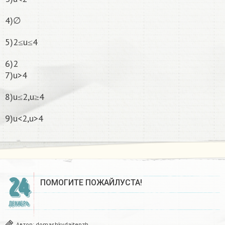
4)∅
5)2≤u≤4
6)2
7)u>4
8)u≤2,u≥4
9)u<2,u>4
24
ПОМОГИТЕ ПОЖАЙЛУСТА!
ДЕКАБРЬ
Автор:
domashkydaitepzh