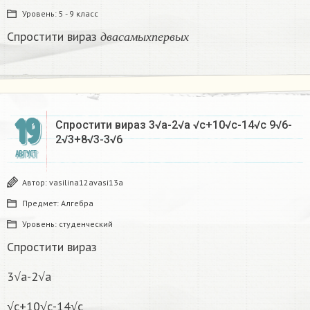
Уровень:
5 - 9 класс
д
в
а
с
а
м
ы
х
п
е
р
в
ы
х
Спростити вираз
д
в
а
с
а
м
ы
х
п
е
р
в
ы
х
19
Спростити вираз 3√а-2√а √с+10√с-14√с 9√6-
2√3+8√3-3√6
АВГУСТ
Автор:
vasilina12avasi13a
Предмет:
Алгебра
Уровень:
студенческий
Спростити вираз
3√а-2√а
√с+10√с-14√с