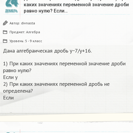
24
каких значениях переменной значение дроби
равно нулю? Если…
ДЕКАБРЬ
Автор:
divnasta
Предмет:
Алгебра
Уровень:
5 - 9 класс
Дана алгебраическая дробь y−7/y+16.
1) При каких значениях переменной значение дроби
равно нулю?
Если y
2) При каких значениях переменной дробь не
определена?
Если