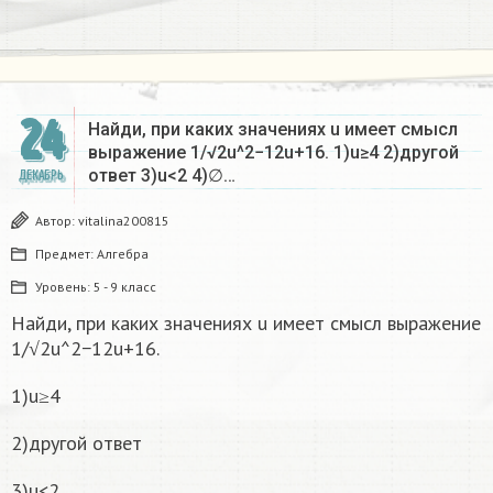
24
Найди, при каких значениях u имеет смысл
выражение 1/√2u^2−12u+16. 1)u≥4 2)другой
ответ 3)u<2 4)∅…
ДЕКАБРЬ
Автор:
vitalina200815
Предмет:
Алгебра
Уровень:
5 - 9 класс
Найди, при каких значениях u имеет смысл выражение
1/√2u^2−12u+16.
1)u≥4
2)другой ответ
3)u<2