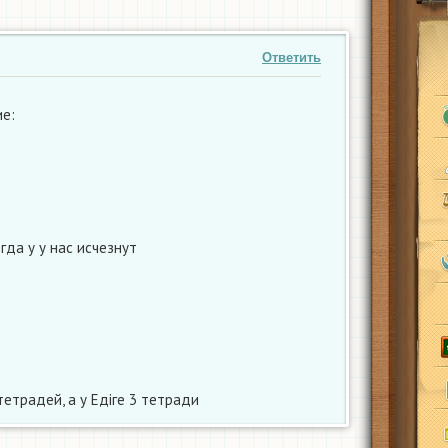
Ответить
е:
гда у у нас исчезнут
тетрадей, а у Едіге 3 тетради