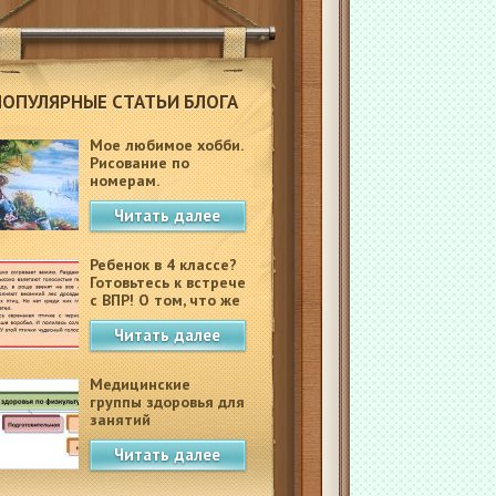
ПОПУЛЯРНЫЕ СТАТЬИ БЛОГА
Мое любимое хобби.
Рисование по
номерам.
Читать далее
Ребенок в 4 классе?
Готовьтесь к встрече
с ВПР! О том, что же
это такое.
Читать далее
Медицинские
группы здоровья для
занятий
физкультурой в
Читать далее
школе