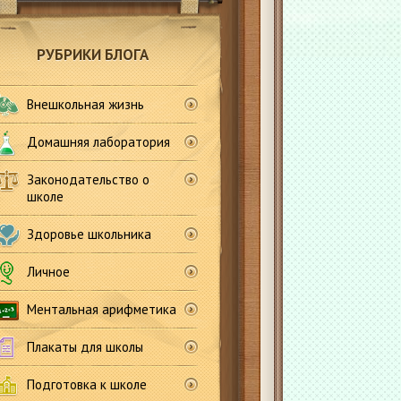
РУБРИКИ БЛОГА
Внешкольная жизнь
Домашняя лаборатория
Законодательство о
школе
Здоровье школьника
Личное
Ментальная арифметика
Плакаты для школы
Подготовка к школе