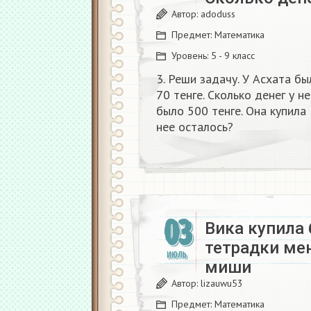
Автор:
adoduss
Предмет:
Математика
Уровень:
5 - 9 класс
3. Реши задачу. У Асхата бы
70 тенге. Сколько денег у н
было 500 тенге. Она купила 
нее осталось?​
03
Вика купила 
тетрадки ме
ИЮЛЬ
миши
Автор:
lizauwu53
Предмет:
Математика