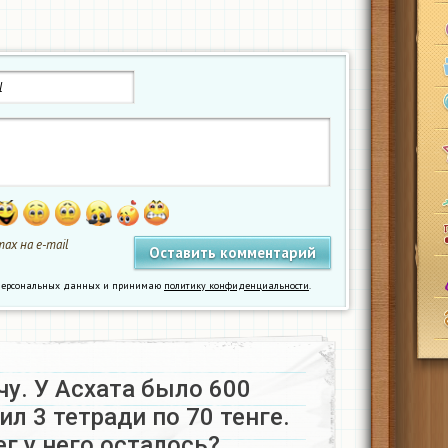
ах на e-mail
у персональных данных и принимаю
политику конфиденциальности
.
чу. У Асхата было 600
ил 3 тетради по 70 тенге.
г у него осталось?…