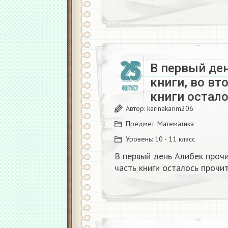
25
В первый ден
книги, во вт
АВГУСТ
книги остал
Автор:
karinakarim206
Предмет:
Математика
Уровень:
10 - 11 класс
В первый день Алибек прочи
часть книги осталось прочи