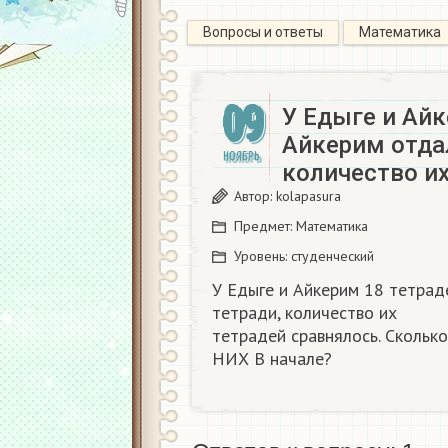
Вопросы и ответы
Математика
09
У Едыге и Айк
Айкерим отдал
НОЯБРЬ
количество их
Автор:
kolapasura
Предмет:
Математика
Уровень:
студенческий
У Едыге и Айкерим 18 тетрад
тетради, количество их
тетрадей сравнялось. Скольк
НИХ В начале?​