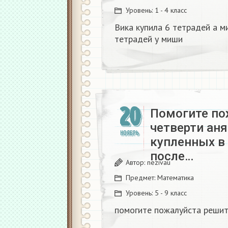
Уровень:
1 - 4 класс
Вика купила 6 тетрадей а м
тетрадей у миши
20
Помогите по
четверти аня
НОЯБРЬ
купленных в 
после…
Автор:
nezivau
Предмет:
Математика
Уровень:
5 - 9 класс
помогите пожалуйста реши