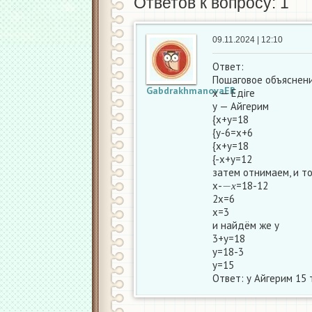
Ответов к вопросу: 1
09.11.2024 | 12:10
Ответ:
Пошаговое объяснени
GabdrakhmanovaER
х — Едіге
у — Айгерим
{х+у=18
{у-6=х+6
{х+у=18
{-х+у=12
затем отнимаем, и то
−
х
х-
=18-12
х
2х=6
х=3
и найдём же у
3+у=18
у=18-3
у=15
Ответ: у Айгерим 15 