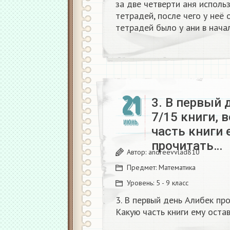
за две четверти аня исполь
тетрадей, после чего у неё 
тетрадей было у ани в нача
21
3. В первый 
7/15 книги, 
ИЮНЬ
часть книги 
прочитать…
Автор:
andreevvlad810
Предмет:
Математика
Уровень:
5 - 9 класс
3. В первый день Алибек про
Какую часть книги ему оста