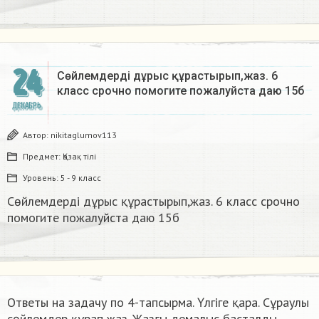
24
Сөйлемдерді дұрыс құрастырып,жаз. 6
класс срочно помогите пожалуйста даю 15б​
ДЕКАБРЬ
Автор:
nikitaglumov113
Предмет:
Қазақ тiлi
Уровень:
5 - 9 класс
Сөйлемдерді дұрыс құрастырып,жаз. 6 класс срочно
помогите пожалуйста даю 15б​
Ответы на задачу по 4-тапсырма. Үлгіге қара. Сұраулы
сөйлемдер құрап жаз. Жазғы демалыс басталды.