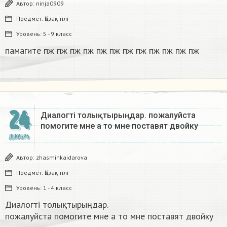
Автор:
ninja0909
Предмет:
Қазақ тiлi
Уровень:
5 - 9 класс
памагите пж пж пж пж пж пж пж пж пж пж пж пж​
24
Диалогті толықтырыңдар. пожалуйста
помогите мне а то мне поставят двойку​
ДЕКАБРЬ
Автор:
zhasminkaidarova
Предмет:
Қазақ тiлi
Уровень:
1 - 4 класс
Диалогті толықтырыңдар.
пожалуйста помогите мне а то мне поставят двойку​