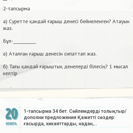
2-тапсырма
а) Суретте қандай ғарыш денесі бейнеленген? Атауын
жаз.
Бұл-___________
ә) Аталған ғарыш денесін сипаттап жаз.
б) Тағы қандай ғарыштық денелерді білесің? 1 мысал
келтір
20
1-тапсырма 34 бет. Сөйлемдерді толықтыр/
дополни предложения Қажетті сөздер:
ғасырда, хикаяттарды, надан,…
НОЯБРЬ