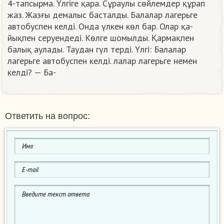
4-тапсырма. Үлгіге қара. Сұраулы сөйлемдер құрап
жаз. Жазғы демалыс басталды. Балалар лагерьге
автобуспен келді. Онда үлкен көл бар. Олар қа-
йықпен серуендеді. Көлге шомылды. Қармақпен
балық аулады. Таудан гүл терді. Үлгі: Балалар
лагерьге автобуспен келді. лалар лагерьге немен
келді? — Ба-​
Ответить на вопрос: