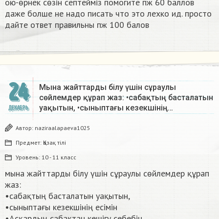
ою-өрнек сөзін септеймiз помогите пж 60 баллов
даже болше не надо писать что это лехко ид. просто
дайте ответ правильны пж 100 балов ​
24
Мына жайттарды білу үшін сұраулы
сөйлемдер құрап жаз: •сабақтың басталатын
уақытын, •сыныптағы кезекшінің…
ДЕКАБРЬ
Автор:
naziraalapaeva1025
Предмет:
Қазақ тiлi
Уровень:
10 - 11 класс
мына жайттарды білу үшін сұраулы сөйлемдер құрап
жаз:
•сабақтың басталатын уақытын,
•сыныптағы кезекшінің есімін
•Асқардың сабақтан кешігу себебін