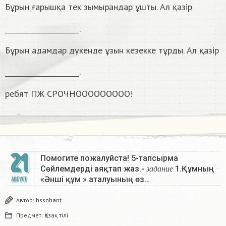
Бұрын ғарышқа тек зымырандар ұшты. Ал қазір
_____________________.
Бұрын адамдар дүкенде ұзын кезекке тұрды. Ал қазір
_____________________.
ребят ПЖ СРОЧНООООООООО!
21
Помогите пожалуйста! 5-тапсырма
з
а
д
а
н
и
е
Сөйлемдерді аяқтап жаз.-
1.Құмның
з
а
д
а
н
и
е
«Әнші құм » аталуының өз…
АВГУСТ
Автор:
hssnbant
Предмет:
Қазақ тiлi