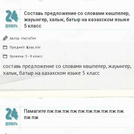
24
Составь предложение со словами көшпелер,
жауынгер, халык, батыр на казахском языке
5 класс​
ДЕКАБРЬ
Автор:
НастяТит
Предмет:
Қазақ тiлi
Уровень:
5 - 9 класс
составь предложение со словами көшпелер, жауынгер,
халык, батыр на казахском языке 5 класс​
24
Памагите пж пж пж пж пж пж пж пж пж пж
пж пж​
ДЕКАБРЬ