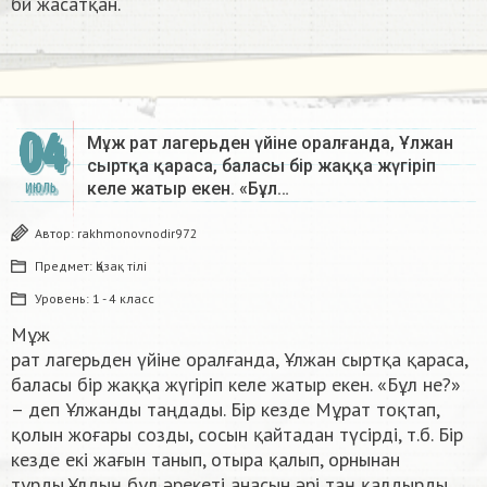
би жасатқан.
04
Мұж рат лагерьден үйіне оралғанда, Ұлжан
сыртқа қараса, баласы бір жаққа жүгіріп
келе жатыр екен. «Бұл…
ИЮЛЬ
Автор:
rakhmonovnodir972
Предмет:
Қазақ тiлi
Уровень:
1 - 4 класс
Мұж
рат лагерьден үйіне оралғанда, Ұлжан сыртқа қараса,
баласы бір жаққа жүгіріп келе жатыр екен. «Бұл не?»
– деп Ұлжанды таңдады. Бір кезде Мұрат тоқтап,
қолын жоғары созды, сосын қайтадан түсірді, т.б. Бір
кезде екі жағын танып, отыра қалып, орнынан
тұрды.Ұлдың бұл әрекеті анасын әрі таң қалдырды,