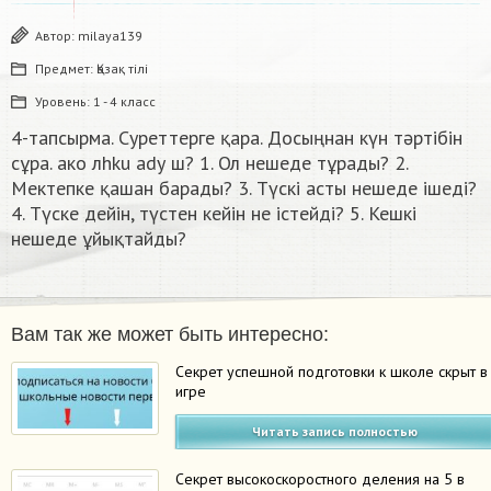
Автор:
milaya139
Предмет:
Қазақ тiлi
Уровень:
1 - 4 класс
4-тапсырма. Суреттерге қара. Досыңнан күн тәртібін
сұра. ако лhku аdу ш? 1. Ол нешеде тұрады? 2.
Мектепке қашан барады? 3. Түскі асты нешеде ішеді?
4. Түске дейін, түстен кейін не істейді? 5. Кешкі
нешеде ұйықтайды?​
Вам так же может быть интересно:
Секрет успешной подготовки к школе скрыт в
игре
Читать запись полностью
Секрет высокоскоростного деления на 5 в