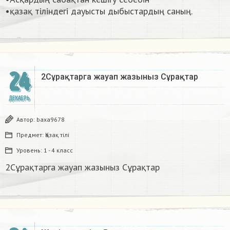
•қазақ тіліндегі дауысты дыбыстардың саның. ​
24
2Сұрақтарга жауап жазыныз Сұрақтар​
ДЕКАБРЬ
Автор:
baxa9678
Предмет:
Қазақ тiлi
Уровень:
1 - 4 класс
2Сұрақтарга жауап жазыныз Сұрақтар​