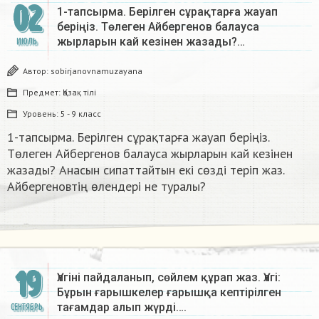
02
1-тапсырма. Берілген сұрақтарға жауап
беріңіз. Төлеген Айбергенов балауса
жырларын кай кезiнен жазады?…
ИЮЛЬ
Автор:
sobirjanovnamuzayana
Предмет:
Қазақ тiлi
Уровень:
5 - 9 класс
1-тапсырма. Берілген сұрақтарға жауап беріңіз.
Төлеген Айбергенов балауса жырларын кай кезiнен
жазады? Анасын сипаттайтын екі сөзді теріп жаз.
Айбергеновтің өлендерi не туралы?​
19
Үлгіні пайдаланып, сөйлем құрап жаз. Үлгі:
Бұрын ғарышкелер ғарышқа кептірілген
тағамдар алып жүрді….
СЕНТЯБРЬ