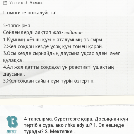
Уровень:
5 - 9 класс
Помогите пожалуйста!
5-тапсырма
з
а
д
а
н
и
е
Сөйлемдерді аяқтап жаз.-
з
а
д
а
н
и
е
1.Құмның «Әнші құм » аталуының өз сыры.
2.Жел соққан кезде ұсақ құм төмен қарай.
3.Осы кезде сырнайдың даусына ұқсас әдемі әуел
құлаққа .
4.Ал жел қатты соқса,ол үн реаетивті ұшақтың
даусына .
5.Жел соққан сайын құм түрін өзгертіп.​
13
4-тапсырма. Суреттерге қара. Досыңнан күн
тәртібін сұра. ако лhku аdу ш? 1. Ол нешеде
тұрады? 2. Мектепке…
АВГУСТ