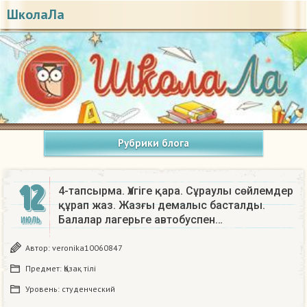
ШколаЛа
Рубрики блога
12
4-тапсырма. Үлгіге қара. Сұраулы сөйлемдер
құрап жаз. Жазғы демалыс басталды.
Балалар лагерьге автобуспен…
ИЮЛЬ
Автор:
veronika10060847
Предмет:
Қазақ тiлi
Уровень:
студенческий