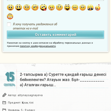
Я хочу получать уведомления об
ответах на e-mail
Нажимая на кнопку я даю согласие на обработку персональных данных и
принимаю
политику конфиденциальности
.
15
2-тапсырма а) Суретте қандай ғарыш денесі
бейнеленген? Атауын жаз. Бұл-___________
ә) Аталған ғарыш…
СЕНТЯБРЬ
Автор:
altynaysagnayeva
Предмет:
Қазақ тiлi
Уровень:
5 - 9 класс