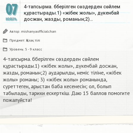
07
4-тапсырма. бберілген сөздерден сөйлем
құрастырады.1) «жібек жолы», дүкенбай
досжан, жазды, романын;2)…
НОЯБРЬ
Автор:
mishanyaofficialchan
Предмет:
Қазақ тiлi
Уровень:
5 - 9 класс
4-тапсырма. бберілген сөздерден сөйлем
құрастырады.1) «жібек жолы», дүкенбай досжан,
жазды, романын;2) аударылды, неміс тіліне, «жібек
жолы» романы; 3) «жібек жолы» романында,
суреттеген, арыстан баба кесенесін; ол, болып
табылады, тарихи ескерткіш. Даю 15 баллов помогите
пожалуйста!​