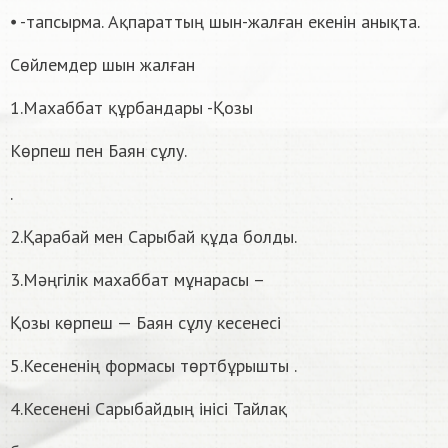
⦁ -тапсырма. Ақпараттың шын-жалған екенін анықта.
Сөйлемдер шын жалған
1.Махаббат құрбандары -Қозы
Көрпеш пен Баян сұлу.
.
2.Қарабай мен Сарыбай құда болды.
3.Мәңгілік махаббат мұнарасы –
Қозы көрпеш — Баян сұлу кесенесі
5.Кесененің формасы төртбұрышты .
4.Кесенені Сарыбайдың інісі Тайлақ