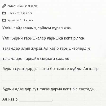
Автор:
ksyoushaksenia
Предмет:
Қазақ тiлi
Уровень:
1 - 4 класс
Үлгіні пайдаланып, сөйлем құрап жаз.
Үлгі: Бұрын ғарышкелер ғарышқа кептірілген
тағамдар алып жүрді. Ал қазір ғарышкерлердің
тағамдарын арнайы сықпаға салады.
Бұрын сусындарды шыны бөтелкеге құйды. Ал қазір
____________________.
Бұрын адамдар сүт тағамдарын кептіріп сақтады.
Ал қазір ____________________.