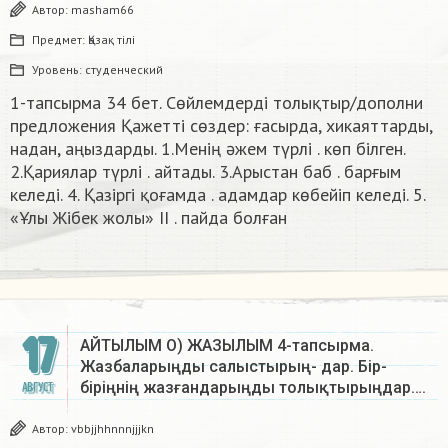
Автор:
masham66
Предмет:
Қазақ тiлi
Уровень:
студенческий
1-тапсырма 34 бет. Сөйлемдерді толықтыр/дополни
предложения Қажетті сөздер: ғасырда, хикаяттарды,
надан, аңыздарды. 1.Менің әжем түрлі . көп білген.
2.Қариялар түрлі . айтады. 3.Арыстан баб . барғым
келеді. 4. Қазіргі қоғамда . адамдар көбейіп келеді. 5.
«Ұлы Жібек жолы» II . пайда болған
17
АЙТЫЛЫМ О) ЖАЗЫЛЫМ 4-тапсырма.
Жазбаларыңды салыстырың- дар. Бір-
біріңнің жазғандарыңды толықтырыңдар….
АВГУСТ
Автор:
vbbjjhhnnnjjjkn