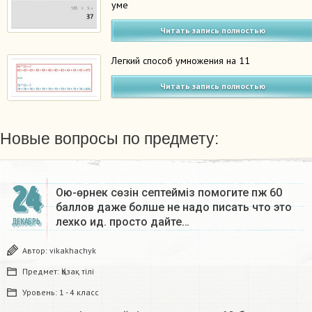
уме
Читать запись полностью
Легкий способ умножения на 11
Читать запись полностью
Новые вопросы по предмету:
24
Ою-өрнек сөзін септеймiз помогите пж 60
баллов даже болше не надо писать что это
лехко ид. просто дайте…
ДЕКАБРЬ
Автор:
vikakhachyk
Предмет:
Қазақ тiлi
Уровень:
1 - 4 класс