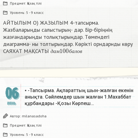
Предмет:
Қазақ тiлi
Уровень:
5 - 9 класс
АЙТЫЛЫМ О) ЖАЗЫЛЫМ 4-тапсырма.
Жазбаларыңды салыстырың- дар. Бір-біріңнің
жазғандарыңды толықтырыңдар. Төмендегі
диаграмма- ны толтырыңдар. Көрікті орндарнды көру
д
а
м
100
б
а
л
о
в
САЯХАТ МАҚСАТЫ
д
а
м
б
а
л
о
в
06
⦁ -Тапсырма. Ақпараттың шын-жалған екенін
анықта. Сөйлемдер шын жалған 1.Махаббат
құрбандары -Қозы Көрпеш…
ИЮНЬ
Автор:
milanasadoha
Предмет:
Қазақ тiлi
Уровень:
5 - 9 класс