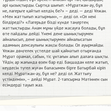
әрі қызықтырды. Сыртқа шығып: «Мұратжан-ау, бұл
не, лагерьге қайтып келдің бе?» – деді. — деді Ұлжан.
«Мен жаттығып жатырмын», — деді ол. «Ол нені
білдіреді?» «Лагерьде бізді күнде таңертең
жаттықтырды. Анам мұны үйде жасауға болады, бұл
өте пайдалы дейді. Үнемі дене шынықтырумен
айналысып, дене шынықтырумен айналысатын
адамның денсаулығы жақсы болады. Ол ауырмайды.
Ұлжан дөңгелек үстелде шай қайнатып отырғанда
Мұрат орамал, сабын, тіс ұнтағын алып далаға шықты.
Үйдің ар жағында өзен бар еді. Бақшадан келе жатып,
кеудесін түгел жуған баласымен бірге Батырбай кіріп
келді. Мұратжан-ау, бұл не? деді ол. Жаттығу
үстіндемін», – дейді Мұрат. 2-тапсырма Мәтіннен сын
есімдерді тауып жаз. ​