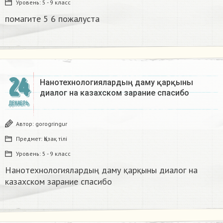
Уровень:
5 - 9 класс
помагите 5 6 пожалуста​
24
Нанотехнологиялардың даму қарқыны
диалог на казахском зарание спасибо
ДЕКАБРЬ
Автор:
gorogringur
Предмет:
Қазақ тiлi
Уровень:
5 - 9 класс
Нанотехнологиялардың даму қарқыны диалог на
казахском зарание спасибо