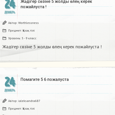
24
Жәдігер сөзіне 5 жолды өлең керек
пожайлуста !
ДЕКАБРЬ
Автор:
Worthlessness
Предмет:
Қазақ тiлi
Уровень:
5 - 9 класс
Жәдігер сөзіне 5 жолды өлең керек пожайлуста !
24
Помагите 5 6 пожалуста​
ДЕКАБРЬ
Автор:
ialeksandra687
Предмет:
Қазақ тiлi