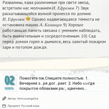
Развалины, едва различимые при свете звезд,
И
.
Е
ф
р
е
м
о
в
встретили нас молчанием.
7) Звук
И
Е
ф
р
е
м
о
в
раскатывающейся волной пронесся по долине.
И
.
Е
ф
р
е
м
о
в
Однако надвигающаяся темнота не
А
.
К
а
з
а
н
ц
е
в
И
Е
ф
р
е
м
о
в
остановила машин.
9) Хорошо
А
К
а
з
а
н
ц
е
в
работающая память связана с умением наблюдать,
быть внимательным и сосредоточенным. 10) Сад
перед домом горел и дымился, весь залитый пожаром
зари и потопом дождя.
02
Помогите пж.Спишите полностью. 1.
к
о
е
Вечерняя з…ря дог…рает. 2. Небо
где
с
,
з
к
о
е
покрытое облаками ра
цвечено…
НОЯБРЬ
с
з
Автор:
himcuuangilina
Предмет:
Русский язык