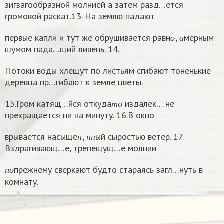
зигзагообразной молнией а затем разд…ется
громовой раскат.13. На землю падают
о
,
а
первые капли и тут же обрушивается равн
мерным
о
а
шумом пада…щий ливень. 14.
Потоки воды хлещут по листьям сгибают тоненькие
деревца пр…гибают к земле цветы.
т
о
15.Гром катящ…йся откуда
издалек… не
т
о
прекращается ни на минуту. 16.В окно
н
,
н
н
врывается насыще
ый сыростью ветер. 17.
н
н
н
Вздрагивающ…е, трепещущ…е молнии
п
о
прежнему сверкают будто стараясь загл…нуть в
п
о
комнату. ​