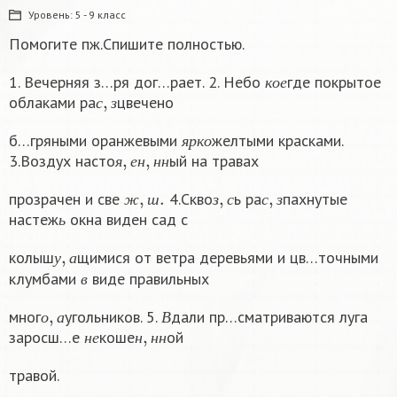
Уровень:
5 - 9 класс
Помогите пж.Спишите полностью.
к
о
е
1. Вечерняя з…ря дог…рает. 2. Небо
где покрытое
с
,
з
к
о
е
облаками ра
цвечено
с
з
я
р
к
о
б…гряными оранжевыми
желтыми красками.
я
,
е
н
,
н
н
я
р
к
о
3.Воздух насто
ый на травах
я
е
н
н
н
ж
,
ш
.
з
,
с
с
,
з
прозрачен и све
4.Скво
ь ра
пахнутые
ь
ж
ш
з
с
с
з
настеж
окна виден сад с
ь
у
,
а
колыш
щимися от ветра деревьями и цв…точными
в
у
а
клумбами
виде правильных
в
о
,
а
В
мног
угольников. 5.
дали пр…сматриваются луга
н
е
н
,
н
н
о
а
В
заросш…е
коше
ой
н
е
н
н
н
травой.