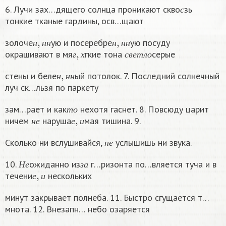
с
6. Лучи зах…дящего солнца проникают скво
зь
с
тонкие тканые гардины, осв…щают
н
,
н
н
н
,
н
н
золоче
ую и посеребре
ую посуду
г
,
х
с
в
е
т
л
о
н
н
н
н
н
н
окрашивают в мя
гкие тона
серые
г
х
с
в
е
т
л
о
н
,
н
н
стены и беле
ый потолок. 7. Последний солнечный
н
н
н
луч ск…льзя по паркету
т
о
зам…рает и как
нехотя гаснет. 8. Повсюду царит
н
е
е
,
и
т
о
ничем
наруша
мая тишина. 9.
н
е
е
и
н
е
Сколько ни вслушивайся,
услышишь ни звука.
н
е
Н
е
з
а
10.
ожиданно из
г…ризонта по…вляется туча и в
е
,
и
Н
е
з
а
течени
нескольких
е
и
минут закрывает полнеба. 11. Быстро сгущается т…
мнота. 12. Внезапн… небо озаряется