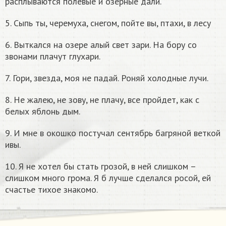
расплываются полевые и озерные дали.
5. Сыпь ты, черемуха, снегом, пойте вы, птахи, в лесу
6. Выткался на озере алый свет зари. На бору со
звонами плачут глухари.
7. Гори, звезда, моя не падай. Роняй холодные лучи.
8. Не жалею, не зову, не плачу, все пройдет, как с
белых яблонь дым.
9. И мне в окошко постучал сентябрь багряной веткой
ивы.
10. Я не хотел бы стать грозой, в ней слишком –
слишком много грома. Я б лучше сделался росой, ей
счастье тихое знакомо.