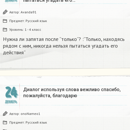
пытаться угадать его…
ДЕКАБРЬ
Автор:
Avanda91
Предмет:
Русский язык
Уровень:
1 - 4 класс
Нужна ли запятая после “только“? :“Только, находясь
рядом с ним, никогда нельзя пытаться угадать его
действия“
24
Диалог используя слова вежливо спасибо,
пожалуйста, благодарю
ДЕКАБРЬ
Автор:
onoNameo1
Предмет:
Русский язык