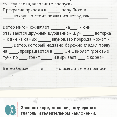
смыслу слова, заполните пропуски.
Прекрасна природа в _______ пору. Тихо и
______вокруг.Но стоит появиться ветру, как__________.
Ветер мигом оживляет ________на____, и они
отзываются дружным шуршанием.Шум ______ ветерка
– один из самых _______ звуков. Но природа может и
_____. Ветер, который недавно бережно гладил траву
на _____, превращается в _____. Он швыряет грозовые
тучи по ____, гонит ______ и вырывает ____ с корнем.
Ветер бывает ____ и _____. Но всегда ветер приносит
_____.
03
Запишите предложения, подчеркните
глаголы изъявительном наклонении,