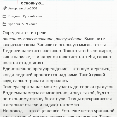
основную…
Автор:
saxofon2008
Предмет:
Русский язык
Уровень:
5 - 9 класс
Определите тип речи
о
п
и
с
а
н
и
е
,
п
о
в
е
с
т
в
о
в
а
н
и
е
,
р
а
с
с
у
ж
д
е
н
и
е
. Выпишите
о
п
и
с
а
н
и
е
п
о
в
е
с
т
в
о
в
а
н
и
е
р
а
с
с
у
ж
д
е
н
и
е
ключевые слова. Запишите основную мысль текста.
Ледовеи налетают внезапно. Только что было жарко,
как в парилке, — и вдруг он налетает на тебя, словно
волк на стадо ягнят.
Единственное предупреждение – это шум деревьев,
когда ледовей проносится над ними. Такой гулкий
звук, словно граната взорвалась.
Температура за час может упасть до сорока градусов.
Водоемы замерзают мгновенно, и звук такой, будто
по оконному стеклу бьют пули. Птицы превращаются
в ледовые статуи и падают на землю.
Но холод — это еще не все. Есть еще ветер ураганной
силы, который ломает деревья, как соломинки. Такие