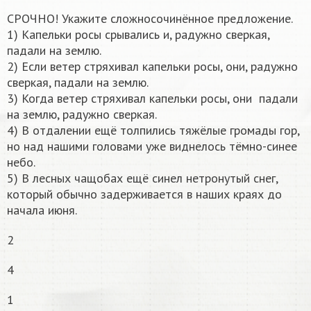
СРОЧНО! Укажите сложносочинённое предложение.
1) Капельки росы срывались и, радужно сверкая,
падали на землю.
2) Если ветер стряхивал капельки росы, они, радужно
сверкая, падали на землю.
3) Когда ветер стряхивал капельки росы, они падали
на землю, радужно сверкая.
4) В отдалении ещё толпились тяжёлые громады гор,
но над нашими головами уже виднелось тёмно-синее
небо.
5) В лесных чащобах ещё синел нетронутый снег,
который обычно задерживается в наших краях до
начала июня.
2
4
1