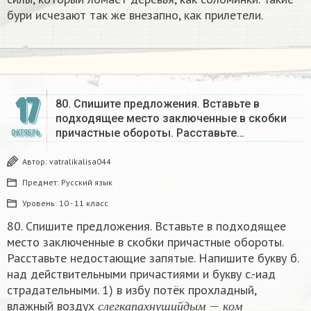
бури исчезают так же внезапно, как прилетели.​
17
80. Спишите предложения. Вставьте в
подходящее место заключенные в скобки
причастные обороты. Расставьте…
ОКТЯБРЬ
Автор:
vatralikalisa044
Предмет:
Русский язык
Уровень:
10 - 11 класс
80. Спишите предложения. Вставьте в подходящее
место заключенные в скобки причастные обороты.
Расставьте недостающие запятые. Напишите букву б.
над действительными причастиями и букву с.-иад
страдательными. 1) в избу потёк прохладный,
с
л
е
г
к
а
п
а
х
н
у
ш
и
й
д
ы
м
−
к
о
м
влажный воздух
с
л
е
г
к
а
п
а
х
н
у
ш
и
й
д
ы
м
к
о
м