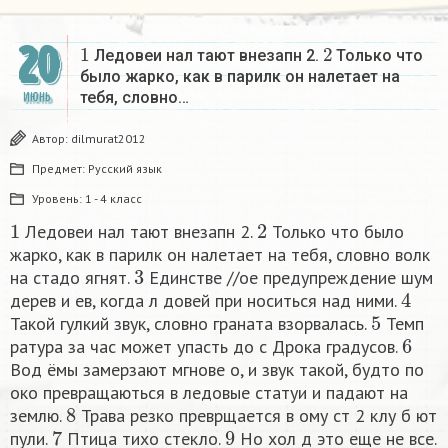
1
2
20
Ледовеи нал тают внезапн 2.
Только что
было жарко, как в парилк он налетает на
тебя, словно…
ИЮНЬ
Автор:
dilmurat2012
Предмет:
Русский язык
Уровень:
1 - 4 класс
1
2
Ледовеи нал тают внезапн 2.
Только что было
жарко, как в парилк он налетает на тебя, словно волк
3
на стадо ягнят.
Единстве //ое предупреждение шум
4
дерев и ев, когда л довей при носиться над ними.
5
Такой гулкий звук, словно граната взорвалась.
Темп
6
ратура за час может упасть до с Дрока градусов.
Вод ёмы замерзают мгнове o, и звук такой, будто по
око превращаються в ледовые статуи и падают на
8
землю.
Трава резко преврщается в ому ст 2 клу б ют
7
9
пули.
Птица тихо стекло.
Но хол д это еще не все.
10