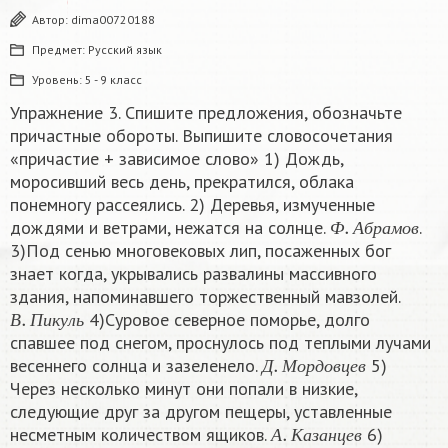
Автор:
dima00720188
Предмет:
Русский язык
Уровень:
5 - 9 класс
Упражнение 3. Спишите предложения, обозначьте
причастные обороты. Выпишите словосочетания
«причастие + зависимое слово» 1) Дождь,
моросивший весь день, прекратился, облака
понемногу рассеялись. 2) Деревья, измученные
Ф
.
А
б
р
а
м
о
в
дождями и ветрами, нежатся на солнце.
.
Ф
А
б
р
а
м
о
в
3)Под сенью многовековых лип, посаженных бог
знает когда, укрывались развалины массивного
здания, напоминавшего торжественный мавзолей.
В
.
П
и
к
у
л
ь
4)Суровое северное поморье, долго
В
П
и
к
у
л
ь
спавшее под снегом, проснулось под теплыми лучами
Д
.
М
о
р
д
о
в
ц
е
в
весеннего солнца и зазеленело.
5)
Д
М
о
р
д
о
в
ц
е
в
Через несколько минут они попали в низкие,
следующие друг за другом пещеры, уставленные
А
.
К
а
з
а
н
ц
е
в
несметным количеством ящиков.
6)
А
К
а
з
а
н
ц
е
в