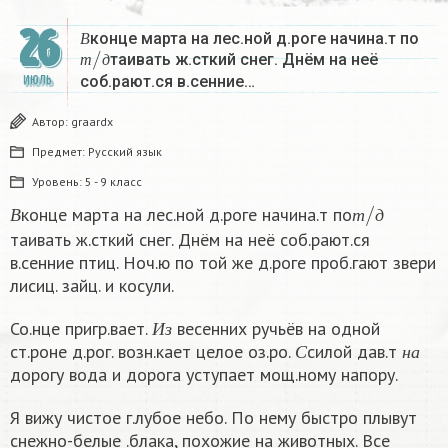
В
26
конце марта на лес.ной д.роге начина.т по
т
д
/
В
таивать ж.сткий снег. Днём на неё
т
д
соб.рают.ся в.сенние…
ИЮЛЬ
Автор:
graardx
Предмет:
Русский язык
Уровень:
5 - 9 класс
В
т
/
д
конце марта на лес.ной д.роге начина.т по
В
т
д
таивать ж.сткий снег. Днём на неё соб.рают.ся
в.сенние птиц. Ноч.ю по той же д.роге проб.гают звери
лисиц. зайц. и косули.
И
з
Со.нце пригр.вает.
весенних ручьёв на одной
С
н
а
И
з
ст.роне д.рог. возн.кает целое оз.ро.
силой дав.т
С
н
а
дорогу вода и дорога уступает мощ.ному напору.
Я вижу чистое г.лубое небо. По нему быстро плывут
снежно-белые .блака, похожие на животных. Все