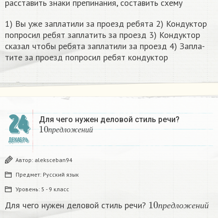
расставить знаки препинания, составить схему
1) Вы уже за­пла­ти­ли за про­езд ре­бя­та 2) Кон­дук­тор
по­про­сил ребят за­пла­тить за про­езд 3) Кон­дук­тор
ска­зал чтобы ре­бя­та за­пла­ти­ли за про­езд 4) За­пла­
ти­те за про­езд по­про­сил ребят кон­дук­тор​
24
Для чего нужен деловой стиль речи?
10
п
р
е
д
л
о
ж
е
н
и
й
п
р
е
д
л
о
ж
е
н
и
й
ДЕКАБРЬ
Автор:
aleksceban94
Предмет:
Русский язык
Уровень:
5 - 9 класс
10
п
р
е
д
л
о
ж
е
н
и
Для чего нужен деловой стиль речи?
п
р
е
д
л
о
ж
е
н
и
й