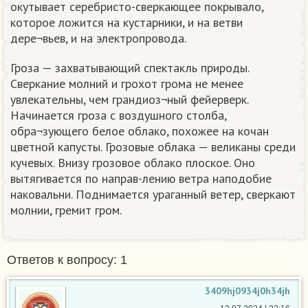
окутывает серебристо-сверкающее покрывало,
которое ложится на кустарники, и на ветви
дере¬вьев, и на электропровода.
Гроза — захватывающий спектакль природы.
Сверкание молний и грохот грома не менее
увлекательны, чем грандиоз¬ный фейерверк.
Начинается гроза с воздушного столба,
обра¬зующего белое облако, похожее на кочан
цветной капусты. Грозовые облака — великаны среди
кучевых. Внизу грозовое облако плоское. Оно
вытягивается по направ-лению ветра наподобие
наковальни. Поднимается ураганный ветер, сверкают
молнии, гремит гром.
Ответов к вопросу: 1
3409hj0934j0h34jh