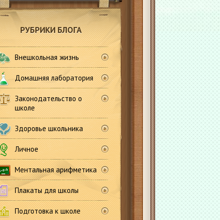
РУБРИКИ БЛОГА
Внешкольная жизнь
Домашняя лаборатория
Законодательство о
школе
Здоровье школьника
Личное
Ментальная арифметика
Плакаты для школы
Подготовка к школе