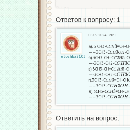
Ответов к вопросу: 1
03.09.2024 | 20:11
С
Н
3
а). 3 СН3-С
=СН-С
С
Н
3
О
Н
С
Н
——3СН3-С
-С
С
2
Н
5
С
Н
О
Н
utochka2105
б).3СН3-СН=С
-С
C
H
3
С
Н
—-3CH3-CH2-C
С
2
Н
5
в).3СН3-СН=С
-С
C
H
3
С
Н
—-3CH3-CH2-C
С
Н
3
г).3СН3-С
=СН-СН
C
H
3
O
H
С
Н
——3CH3-C
С
Н
3
д).3СН3-С
=СН-С
C
H
3
O
H
С
Н
——3CH3-C
Ответить на вопрос: