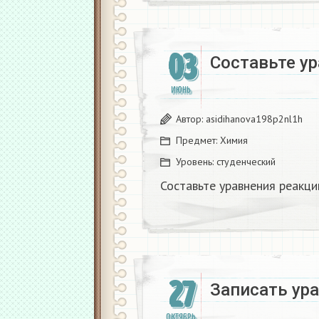
03
Составьте у
ИЮНЬ
Автор:
asidihanova198p2nl1h
Предмет:
Химия
Уровень:
студенческий
Составьте уравнения реакци
27
Записать ур
ОКТЯБРЬ