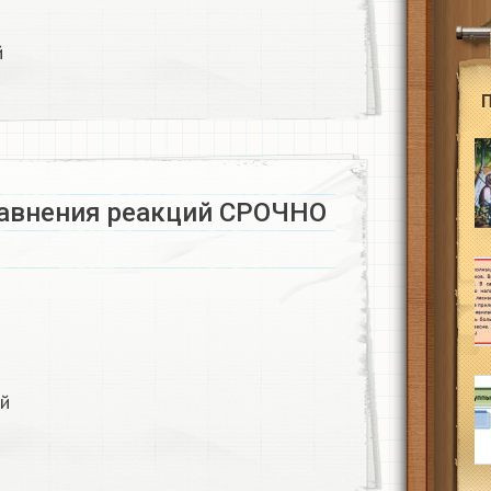
й
авнения реакций СРОЧНО ​
ий