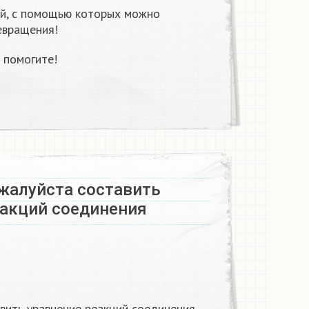
ий, с помощью которых можно
евращения!
 помогите!
жалуйста составить
еакций соединения
вить уравнение реакций соединения