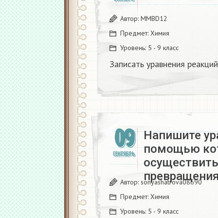
Автор:
MMBD12
Предмет:
Химия
Уровень:
5 - 9 класс
Записать уравнения реакций
09
Напишите ур
помощью ко
СЕНТЯБРЬ
осуществит
превращения
Автор:
sonyashatrova08690
Предмет:
Химия
Уровень:
5 - 9 класс