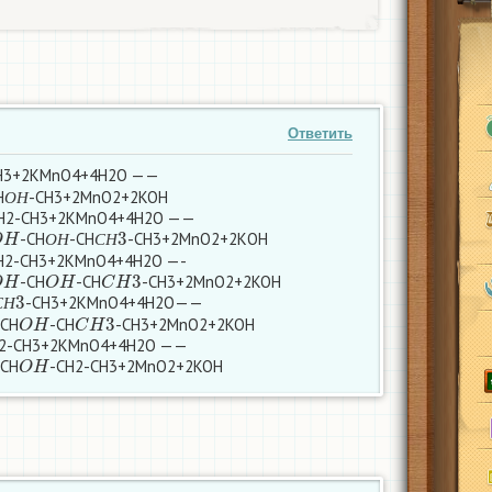
Ответить
Н3+2KMnO4+4H2O ——
О
Н
Н
-СН3+2MnO2+2KOH
О
Н
Н2-СН3+2КМnO4+4H2O ——
O
H
О
Н
С
Н
3
-CH
-СН
-СН3+2МnO2+2КОН
О
Н
С
Н
Н2-СН3+2КМnO4+4H2O —-
O
H
O
H
C
H
3
-CH
-CH
-CH3+2MnO2+2KOH
С
Н
3
-СН3+2КМnO4+4H2O——
O
H
C
H
3
С
Н
-CH
-CH
-CH3+2MnO2+2KOH
Н2-СН3+2КМnO4+4H2O ——
O
H
-CH
-CH2-CH3+2MnO2+2KOH