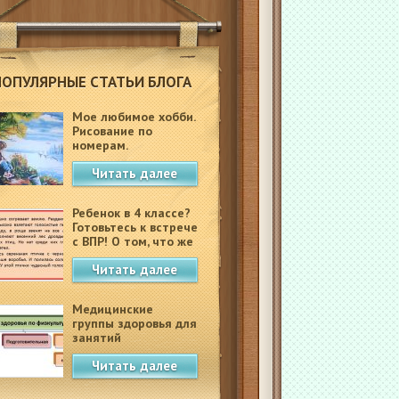
ПОПУЛЯРНЫЕ СТАТЬИ БЛОГА
Мое любимое хобби.
Рисование по
номерам.
Читать далее
Ребенок в 4 классе?
Готовьтесь к встрече
с ВПР! О том, что же
это такое.
Читать далее
Медицинские
группы здоровья для
занятий
физкультурой в
Читать далее
школе