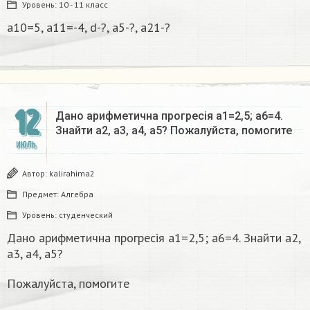
Уровень:
10 - 11 класс
a10=5, a11=-4, d-?, a5-?, a21-?
12
Дано арифметична прогресія a1=2,5; a6=4.
Знайти a2, a3, a4, a5? Пожалуйста, помогите
ИЮЛЬ
Автор:
kalirahima2
Предмет:
Алгебра
Уровень:
студенческий
Дано арифметична прогресія a1=2,5; a6=4. Знайти a2,
a3, a4, a5?
Пожалуйста, помогите