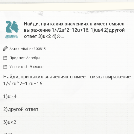
24
Найди, при каких значениях u имеет смысл
выражение 1/√2u^2−12u+16. 1)u≥4 2)другой
ответ 3)u<2 4)∅…
ДЕКАБРЬ
Автор:
vitalina200815
Предмет:
Алгебра
Уровень:
5 - 9 класс
Найди, при каких значениях u имеет смысл выражение
1/√2u^2−12u+16.
1)u≥4
2)другой ответ
3)u<2