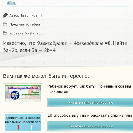
ИЮНЬ
Автор:
bragnikdaniil
Предмет:
Алгебра
Уровень:
5 - 9 класс
в
к
в
а
д
р
а
т
е
в
к
в
а
д
р
а
т
е
Известно, что 9a
— 4b
=8. Найти
в
к
в
а
д
р
а
т
е
в
к
в
а
д
р
а
т
е
3a+2b, если 3a — 2b=4​
Вам так же может быть интересно:
Ребёнок ворует. Как быть? Причины и советы
психологов
Читать запись полностью
10 способов выучить и рассказать стих на пять
Читать запись полностью