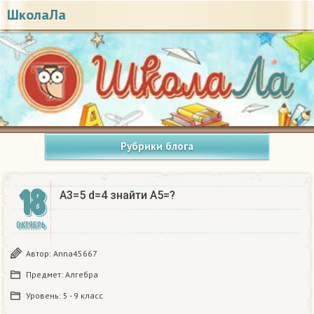
ШколаЛа
Рубрики блога
18
A3=5 d=4 знайти A5=?​
ОКТЯБРЬ
Автор:
Anna45667
Предмет:
Алгебра
Уровень:
5 - 9 класс