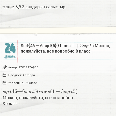
π және 3,52 сандарын салыстыр.
1
+
3
s
q
r
t
5
24
Sqrt{46 — 6 sqrt{5} } times
Можно,
пожалуйста, все подробно 8 класс​
ДЕКАБРЬ
Автор:
87058476966
Предмет:
Алгебра
Уровень:
5 - 9 класс
s
q
r
t
46
—
6
s
q
r
t
5
t
i
m
e
s
(
1
+
3
s
q
r
t
5
)
Можно, пожалуйста, все подробно
8 класс​