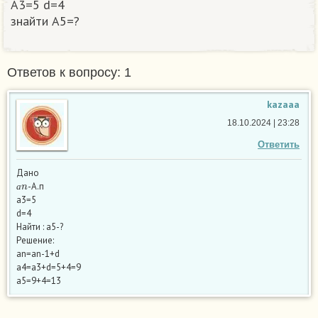
A3=5 d=4
знайти A5=?​
Ответов к вопросу: 1
kazaaa
18.10.2024 | 23:28
Ответить
Дано
а
n
-А.п
а
а3=5
d=4
Найти : а5-?
Решение:
аn=an-1+d
a4=a3+d=5+4=9
a5=9+4=13