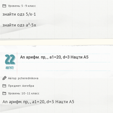
Уровень:
5 - 9 класс
знайти одз 5/х-1
знайти одз а²-5х
22
An арифм. пр,., а1=20, d=3 Нацти A5​
АВГУСТ
Автор:
pcherednikova
Предмет:
Алгебра
Уровень:
10 - 11 класс
An арифм. пр,., а1=20, d=3 Нацти A5​