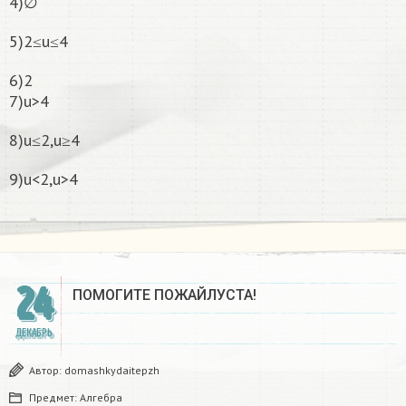
4)∅
5)2≤u≤4
6)2
7)u>4
8)u≤2,u≥4
9)u<2,u>4
24
ПОМОГИТЕ ПОЖАЙЛУСТА!
ДЕКАБРЬ
Автор:
domashkydaitepzh
Предмет:
Алгебра