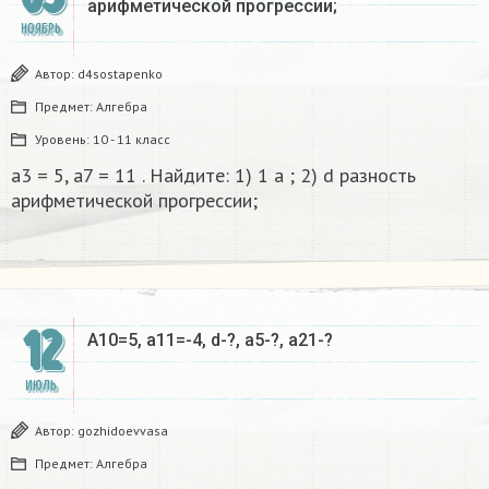
арифметической прогрессии;
НОЯБРЬ
Автор:
d4sostapenko
Предмет:
Алгебра
Уровень:
10 - 11 класс
a3 = 5, a7 = 11 . Найдите: 1) 1 a ; 2) d разность
арифметической прогрессии;
12
A10=5, a11=-4, d-?, a5-?, a21-?
ИЮЛЬ
Автор:
gozhidoevvasa
Предмет:
Алгебра