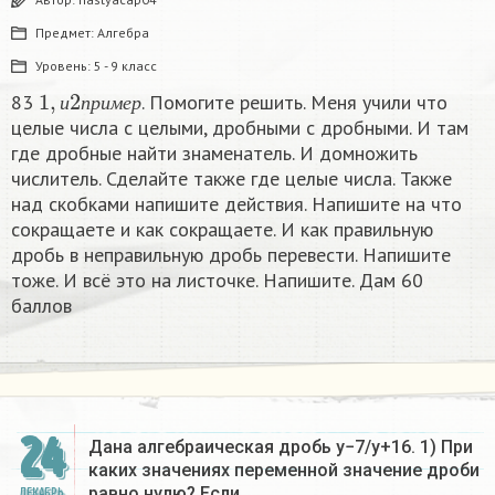
Предмет:
Алгебра
Уровень:
5 - 9 класс
1
,
и
2
п
р
и
м
е
р
83
. Помогите решить. Меня учили что
и
п
р
и
м
е
р
целые числа с целыми, дробными с дробными. И там
где дробные найти знаменатель. И домножить
числитель. Сделайте также где целые числа. Также
над скобками напишите действия. Напишите на что
сокращаете и как сокращаете. И как правильную
дробь в неправильную дробь перевести. Напишите
тоже. И всё это на листочке. Напишите. Дам 60
баллов
24
Дана алгебраическая дробь y−7/y+16. 1) При
каких значениях переменной значение дроби
равно нулю? Если…
ДЕКАБРЬ