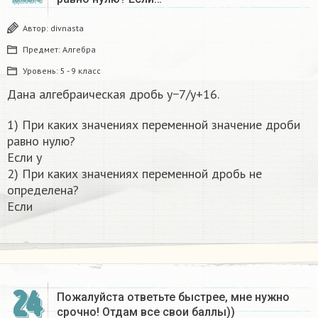
Автор:
divnasta
Предмет:
Алгебра
Уровень:
5 - 9 класс
Дана алгебраическая дробь y−7/y+16.
1) При каких значениях переменной значение дроби
равно нулю?
Если y
2) При каких значениях переменной дробь не
определена?
Если
24
Пожалуйста ответьте быстрее, мне нужно
срочно! Отдам все свои баллы))