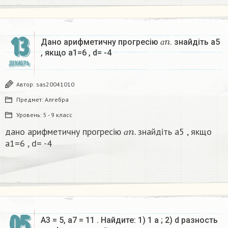
а
n
13
Дано арифметичну прогресію
. знайдіть а5
а
, якщо а1=6 , d= -4 ​
ДЕКАБРЬ
Автор:
sas20041010
Предмет:
Алгебра
Уровень:
5 - 9 класс
а
n
дано арифметичну прогресію
. знайдіть а5 , якщо
а
а1=6 , d= -4
05
A3 = 5, a7 = 11 . Найдите: 1) 1 a ; 2) d разность