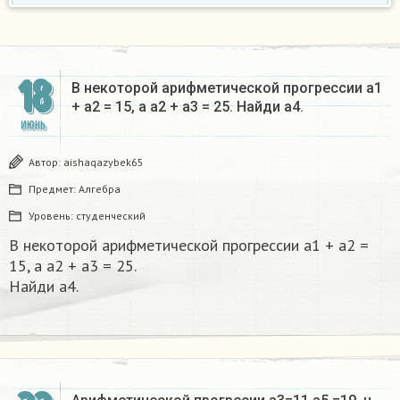
18
В некоторой арифметической прогрессии а1
+ а2 = 15, a a2 + а3 = 25. Найди а4.​
ИЮНЬ
Автор:
aishaqazybek65
Предмет:
Алгебра
Уровень:
студенческий
В некоторой арифметической прогрессии а1 + а2 =
15, a a2 + а3 = 25.
Найди а4.​