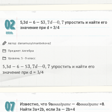
3
,
7
d
—
0
,
7
02
5,3d — 6 — 5
упростить и найти его
значение при d = 3/4
ИЮНЬ
Автор:
danamusylmanbekova2
Предмет:
Алгебра
Уровень:
5 - 9 класс
3
,
7
d
—
0
,
7
5,3d — 6 — 5
упростить и найти его
значение при d = 3/4
в
к
в
а
д
р
а
т
е
в
к
в
а
д
р
а
т
е
07
Известно, что 9a
— 4b
=8.
в
к
в
а
д
р
а
т
е
в
к
в
а
д
р
а
т
е
Найти 3a+2b, если 3a — 2b=4​