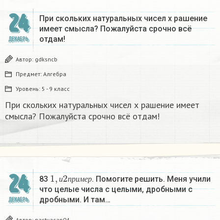
24
При скольких натуральных чисел х рашение
имеет смысла? Пожалуйста срочно всё
отдам!
ДЕКАБРЬ
Автор:
gdksncb
Предмет:
Алгебра
Уровень:
5 - 9 класс
При скольких натуральных чисел х рашение имеет
смысла? Пожалуйста срочно всё отдам!
1
,
и
2
п
р
и
м
е
р
24
83
. Помогите решить. Меня учили
и
п
р
и
м
е
р
что целые числа с целыми, дробными с
дробными. И там…
ДЕКАБРЬ
Автор:
nastyacap04