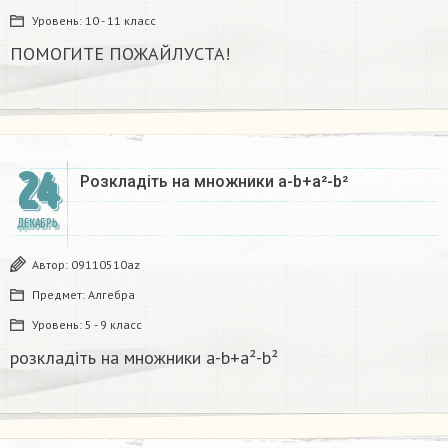
Уровень:
10 - 11 класс
ПОМОГИТЕ ПОЖАЙЛУСТА!
24
Розкладіть на множники а-b+a²-b²​
ДЕКАБРЬ
Автор:
09110510az
Предмет:
Алгебра
Уровень:
5 - 9 класс
розкладіть на множники а-b+a²-b²​