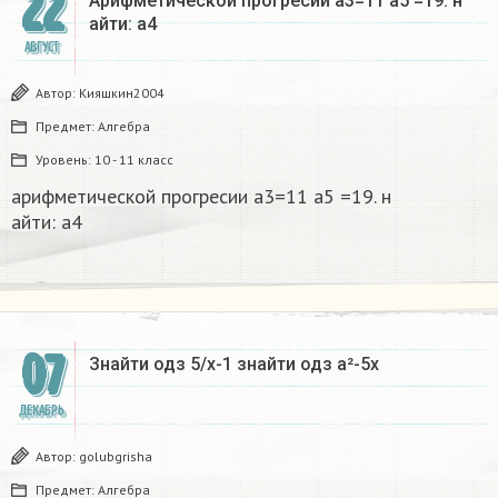
22
Арифметической прогресии а3=11 а5 =19. н
айти: а4 ​
АВГУСТ
Автор:
Кияшкин2004
Предмет:
Алгебра
Уровень:
10 - 11 класс
арифметической прогресии а3=11 а5 =19. н
айти: а4 ​
07
Знайти одз 5/х-1 знайти одз а²-5х
ДЕКАБРЬ
Автор:
golubgrisha
Предмет:
Алгебра