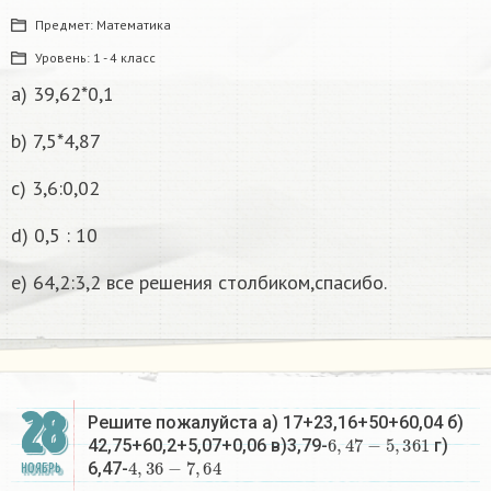
Предмет:
Математика
Уровень:
1 - 4 класс
a) 39,62*0,1
b) 7,5*4,87
c) 3,6:0,02
d) 0,5 : 10
e) 64,2:3,2 все решения столбиком,спасибо.
28
Решите пожалуйста а) 17+23,16+50+60,04 б)
6
,
47
−
5
,
361
42,75+60,2+5,07+0,06 в)3,79-
г)
4
,
36
−
7
,
64
6,47-
НОЯБРЬ