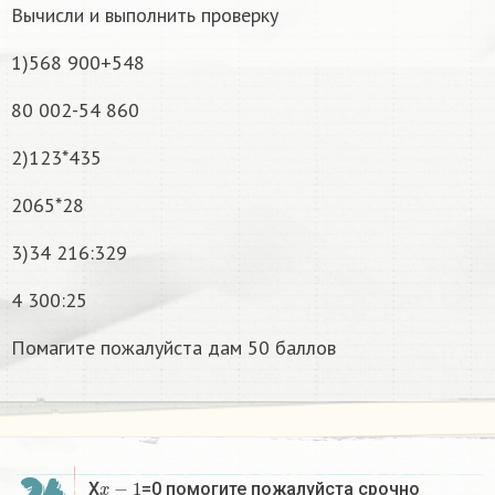
Вычисли и выполнить проверку
1)568 900+548
80 002-54 860
2)123*435
2065*28
3)34 216:329
4 300:25
Помагите пожалуйста дам 50 баллов
x
−
1
X
=0 помогите пожалуйста срочно