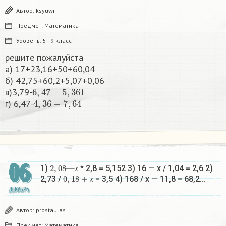
Автор:
ksyuwi
Предмет:
Математика
Уровень:
5 - 9 класс
решите пожалуйста
а) 17+23,16+50+60,04
б) 42,75+60,2+5,07+0,06
6
,
47
−
5
,
361
в)3,79-
4
,
36
−
7
,
64
г) 6,47-
06
2
,
08
—
х
1)
* 2,8 = 5,152 3) 16 — х / 1,04 = 2,6 2)
0
,
18
+
х
х
2,73 /
= 3,5 4) 168 / х — 11,8 = 68,2…
х
ДЕКАБРЬ
Автор:
prostaulas
Предмет:
Математика