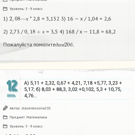
Уровень:
5 - 9 класс
2
,
08
—
х
1)
* 2,8 = 5,152 3) 16 — х / 1,04 = 2,6
х
0
,
18
+
х
2) 2,73 /
= 3,5 4) 168 / х — 11,8 = 68,2
х
д
а
м
20
б
.
Пожалуйста помогите
д
а
м
б
12
A) 5,11 + 2,32, 0,67 + 4,21, 7,18 +5,77, 3,23 +
5,17; б) 8,03 + 88,3, 3,02 +0,102, 5,3 + 10,75,
4,76…
ИЮНЬ
Автор:
stasenkosona201
Предмет:
Математика
Уровень:
5 - 9 класс