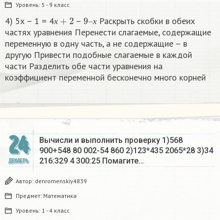
Уровень:
5 - 9 класс
х
+
2
9
х
–
4) 5х – 1 = 4
–
Раскрыть скобки в обеих
х
х
частях уравнения Перенести слагаемые, содержащие
переменную в одну часть, а не содержащие – в
другую Привести подобные слагаемые в каждой
части Разделить обе части уравнения на
коэффициент переменной бесконечно много корней​
24
Вычисли и выполнить проверку 1)568
900+548 80 002-54 860 2)123*435 2065*28 3)34
216:329 4 300:25 Помагите…
ДЕКАБРЬ
Автор:
denromenskiy4839
Предмет:
Математика
Уровень:
1 - 4 класс