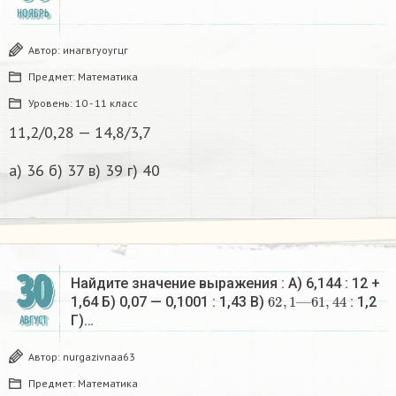
НОЯБРЬ
Автор:
инагвгуоугцг
Предмет:
Математика
Уровень:
10 - 11 класс
11,2/0,28 — 14,8/3,7
а) 36 б) 37 в) 39 г) 40
30
Найдите значение выражения : А) 6,144 : 12 +
62
,
1
—
61
,
44
1,64 Б) 0,07 — 0,1001 : 1,43 В)
: 1,2
Г)…
АВГУСТ
Автор:
nurgazivnaa63
Предмет:
Математика