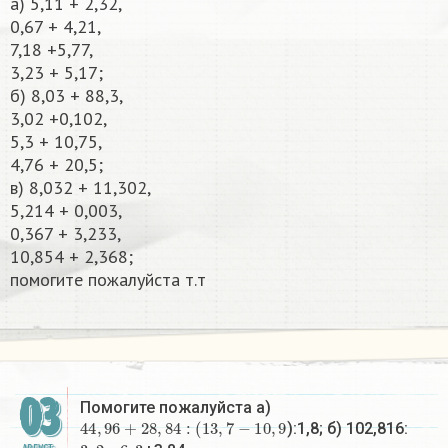
a) 5,11 + 2,32,
0,67 + 4,21,
7,18 +5,77,
3,23 + 5,17;
б) 8,03 + 88,3,
3,02 +0,102,
5,3 + 10,75,
4,76 + 20,5;
в) 8,032 + 11,302,
5,214 + 0,003,
0,367 + 3,233,
10,854 + 2,368;
помогите пожалуйста т.т​
03
Помогите пожалуйста а)
44
,
96
+
28
,
84
:
(
13
,
7
−
10
,
9
):1,8; б) 102,816:
3
,
2
•
6
,
3