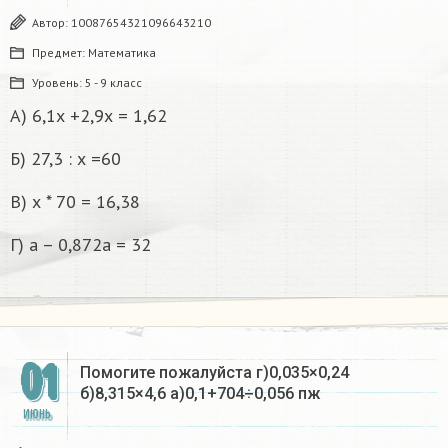
Автор:
10087654321096643210
Предмет:
Математика
Уровень:
5 - 9 класс
А) 6,1х +2,9х = 1,62
Б) 27,3 : х =60
В) х * 70 = 16,38
Г) а – 0,872а = 32
01
Помогите пожалуйста г)0,035×0,24
б)8,315×4,6 а)0,1+704÷0,056 пж
ИЮНЬ