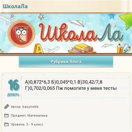
ШколаЛа
Рубрики блога
16
А)0,872*6,3 Б)0,045*0,1 В)30,42/7,8
Г)0,702/0,065 Пж помогите у меня тесты
ДЕКАБРЬ
Автор:
basyrnrbb
Предмет:
Математика
Уровень:
5 - 9 класс