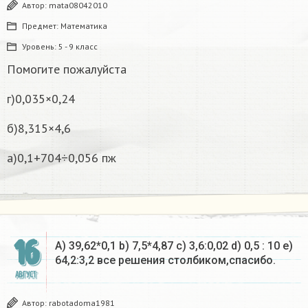
Автор:
mata08042010
Предмет:
Математика
Уровень:
5 - 9 класс
Помогите пожалуйста
г)0,035×0,24
б)8,315×4,6
а)0,1+704÷0,056 пж
16
A) 39,62*0,1 b) 7,5*4,87 c) 3,6:0,02 d) 0,5 : 10 e)
64,2:3,2 все решения столбиком,спасибо.
АВГУСТ
Автор:
rabotadoma1981