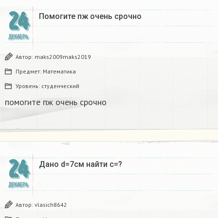
24
Помогите пж очень срочно​
ДЕКАБРЬ
Автор:
maks2009maks2019
Предмет:
Математика
Уровень:
студенческий
помогите пж очень срочно​
24
Дано d=7см найти с=?​
ДЕКАБРЬ
Автор:
vlasich8642