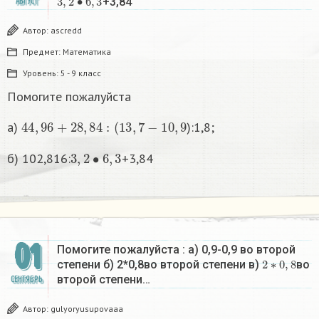
+3,84
АВГУСТ
Автор:
ascredd
Предмет:
Математика
Уровень:
5 - 9 класс
Помогите пожалуйста
44
,
96
+
28
,
84
:
(
13
,
7
−
10
,
9
а)
):1,8;
3
,
2
•
6
,
3
б) 102,816:
+3,84
01
Помогите пожалуйста : а) 0,9-0,9 во второй
2
∗
0
,
8
степени б) 2*0,8во второй степени в)
во
второй степени…
СЕНТЯБРЬ
Автор:
gulyoryusupovaaa