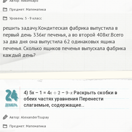
Автор:
никиткаро
Предмет:
Математика
Уровень:
5 - 9 класс
решить задачу.Кондитеская фабрика выпустила в
первый день 336кг печенья, а во второй 408кг.Всего
за два дня она выпустила 62 одинаковых ящика
печенья. Сколько ящиков печенья выпускала фабрика
каждый день?
24
х
+
2
9
х
–
4) 5х – 1 = 4
–
Раскрыть скобки в
х
х
обеих частях уравнения Перенести
слагаемые, содержащие…
ДЕКАБРЬ
Автор:
AlexanderTsupay
Предмет:
Математика