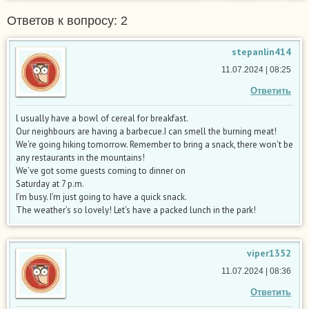
Ответов к вопросу: 2
stepanlin414
11.07.2024 | 08:25
Ответить
l usually have a bowl of cereal for breakfast.
Our neighbours are having a barbecue.I can smell the burning meat!
We’re going hiking tomorrow. Remember to bring a snack, there won’t be
any restaurants in the mountains!
We’ve got some guests coming to dinner on
Saturday at 7 p.m.
I’m busy. I’m just going to have a quick snack.
The weather’s so lovely! Let’s have a packed lunch in the park!
viper1352
11.07.2024 | 08:36
Ответить