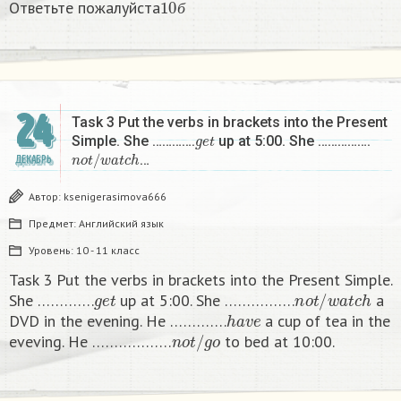
Ответьте пожалуйста
б
24
Task 3 Put the verbs in brackets into the Present
g
e
t
Simple. She ………….
up at 5:00. She …………….
n
o
t
/
w
a
t
c
h
…
ДЕКАБРЬ
Автор:
ksenigerasimova666
Предмет:
Английский язык
Уровень:
10 - 11 класс
Task 3 Put the verbs in brackets into the Present Simple.
g
e
t
n
o
t
/
w
a
t
c
h
She ………….
up at 5:00. She …………….
a
h
a
v
e
DVD in the evening. He ………….
a cup of tea in the
n
o
t
/
g
o
eveving. He ………………
to bed at 10:00. ​