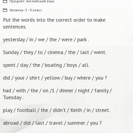
Предмет:
Английский язык
Уровень:
5 - 9 класс
Put the words into the correct order to make
sentences.
yesterday / in / we / the / were / park .
Sunday / they / to / cinema / the / last / went.
spent / day / the / boating / boys / all.
did / your / shirt / yellow / buy / where / you ?
had / with / the / on /1 / dinner / night / family /
Tuesday .
play / football / the / didn’t / Keith / in / street.
abroad / did / last / travel / summer / you ?
10
б