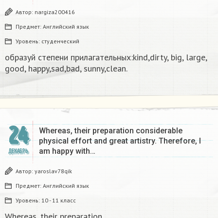
Автор:
nargiza200416
Предмет:
Английский язык
Уровень:
студенческий
образуй степени прилагательных:kind,dirty, big, large,
good, happy,sad,bad, sunny,clean.​
24
Whereas, their preparation considerable
physical effort and great artistry. Therefore, I
am happy with…
ДЕКАБРЬ
Автор:
yaroslav78qik
Предмет:
Английский язык
Уровень:
10 - 11 класс
Whereas, their preparation