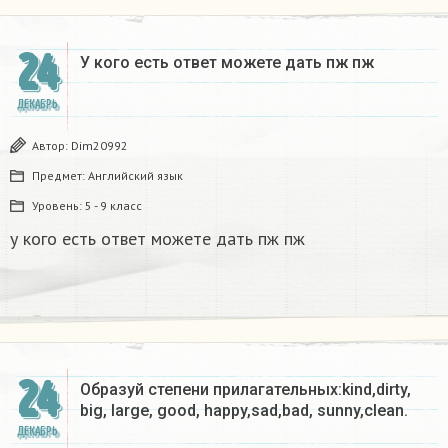
24
У кого есть ответ можете дать пж пж ​
ДЕКАБРЬ
Автор:
Dim20992
Предмет:
Английский язык
Уровень:
5 - 9 класс
у кого есть ответ можете дать пж пж
24
Образуй степени прилагательных:kind,dirty,
big, large, good, happy,sad,bad, sunny,clean.​
ДЕКАБРЬ