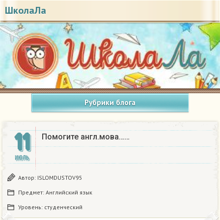
ШколаЛа
Рубрики блога
11
Помогите англ.мова……
ИЮЛЬ
Автор:
ISLOMDUSTOV95
Предмет:
Английский язык
Уровень:
студенческий