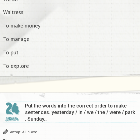
Waitress
To make money
To manage
To put
To explore
24
Put the words into the correct order to make
sentences. yesterday / in / we / the / were / park
. Sunday…
ДЕКАБРЬ
Автор:
Ailinlove