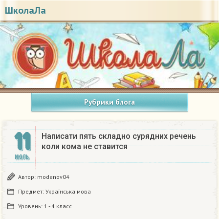
ШколаЛа
Рубрики блога
11
Написати пять складно сурядних речень
коли кома не ставится
ИЮЛЬ
Автор:
modenov04
Предмет:
Українська мова
Уровень:
1 - 4 класс