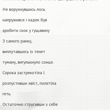
Не ворухнувшись лось
напружився і ладек був
зробити скок у гущавину
З самого ранку,
виплутавшись із тенет
туману, вигулькнуло сонце.
Сорока застрекотіла I.
розпустивши хвіст, полетіла
геть.
Остаточно струсивши з себе