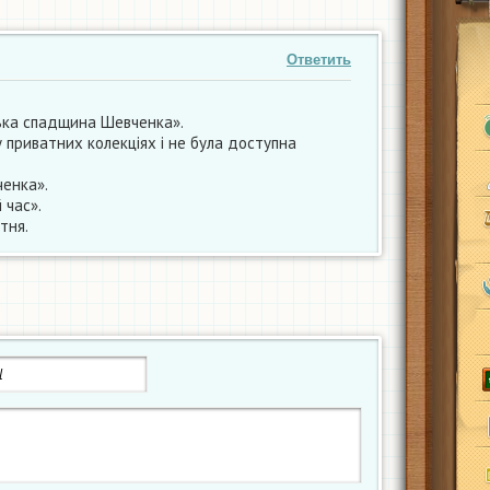
Ответить
ька спадщина Шевченка».
у приватних колекціях і не була доступна
ченка».
 час».
тня.