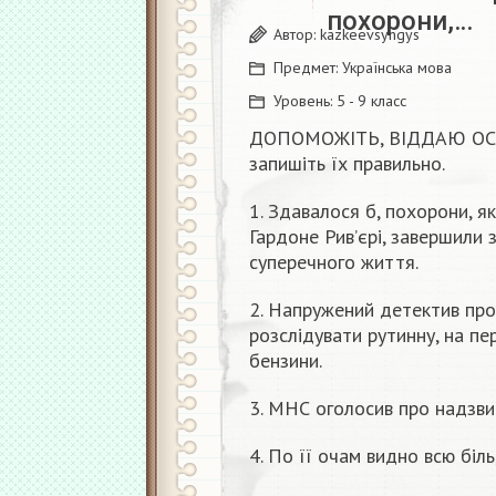
похорони,…
Автор:
kazkeevsyngys
Предмет:
Українська мова
Уровень:
5 - 9 класс
ДОПОМОЖІТЬ, ВІДДАЮ ОСТА
запишіть їх правильно.
1. Здавалося б, похорони, я
Гардоне Рив’єрі, завершили 
суперечного життя.
2. Напружений детектив про
розслідувати рутинну, на пе
бензини.
3. МНС оголосив про надзвич
4. По її очам видно всю біль