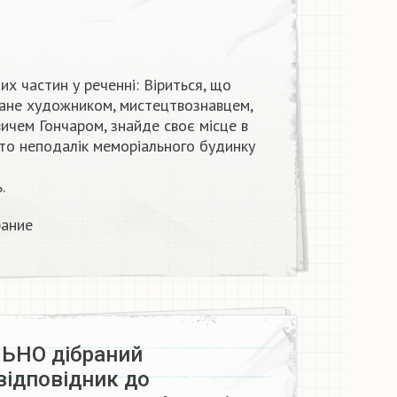
их частин у реченні: Віриться, що
бране художником, мистецтвознавцем,
чем Гончаром, знайде своє місце в
рито неподалік меморіального будинку
и
м
,
.
ание​
ЬНО дібраний
відповідник до