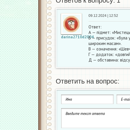
Ответов к вопросу: 1
09.12.2024 | 12:52
Ответ:
А — підмет: «Мистец
darina2710d2004
Б — присудок: «була 
широким масам».
В — означення: «Шев
Г — додаток: «довгий
Д — обставина: відсу
Ответить на вопрос: