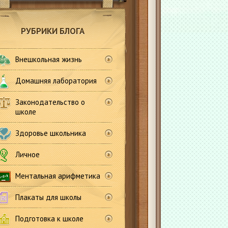
РУБРИКИ БЛОГА
Внешкольная жизнь
Домашняя лаборатория
Законодательство о
школе
Здоровье школьника
Личное
Ментальная арифметика
Плакаты для школы
Подготовка к школе