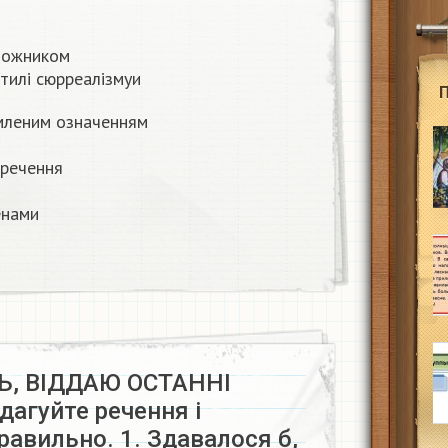
дожником
стилі сюрреалізмуи
емленим означенням
 речення
енами
, ВІДДАЮ ОСТАННІ
дагуйте речення і
правильно. 1. Здавалося б,