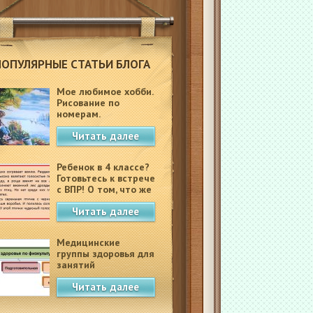
ПОПУЛЯРНЫЕ СТАТЬИ БЛОГА
Мое любимое хобби.
Рисование по
номерам.
Читать далее
Ребенок в 4 классе?
Готовьтесь к встрече
с ВПР! О том, что же
это такое.
Читать далее
Медицинские
группы здоровья для
занятий
физкультурой в
Читать далее
школе