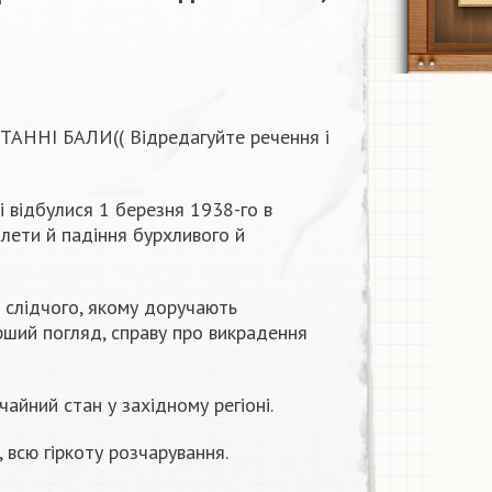
ННІ БАЛИ(( Відредагуйте речення і
кі відбулися 1 березня 1938-го в
злети й падіння бурхливого й
 слідчого, якому доручають
рший погляд, справу про викрадення
айний стан у західному регіоні.
, всю гіркоту розчарування.