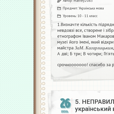
Автор:
matvey2083
Предмет:
Українська мова
Уровень:
10 - 11 класс
1.Визначте кількість підрядн
невдовзі все, створене і зі
етнографом Іваном Макарови
музеї його імені, який відк
З
а
М
.
К
а
г
а
р
л
и
ц
ь
к
майстра
З
а
М
К
а
г
а
р
л
и
ц
ь
к
и
м
А дві; Б три; В чотири; Гп’ять
срочнооооооо! спасибо за р
26
5. НЕПРАВИЛ
український 
ИЮНЬ