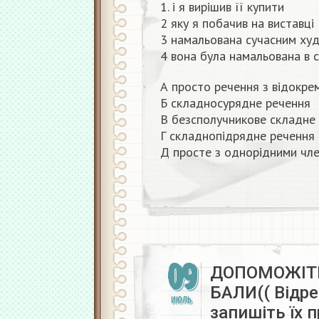
1. і я вирішив її купити
2 яку я побачив на виставці
3 намальована сучасним ху
4 вона була намальована в 
А просто речення з відокр
Б складносурядне речення
В безсполучникове складне
Г складнопідрядне речення
Д просте з однорідними чл
09
ДОПОМОЖІТЬ
БАЛИ(( Відре
ИЮЛЬ
запишіть їх 