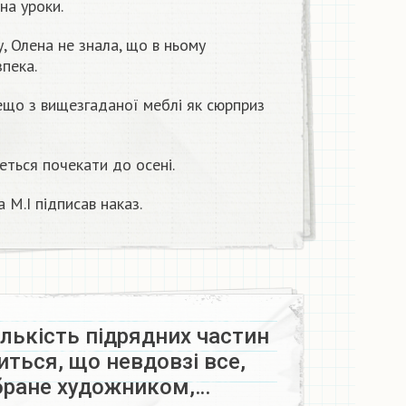
на уроки.
у, Олена не знала, що в ньому
пека.
дещо з вищезгаданої меблі як сюрприз
еться почекати до осені.
 М.І підписав наказ.
ількість підрядних частин
риться, що невдовзі все,
ібране художником,…