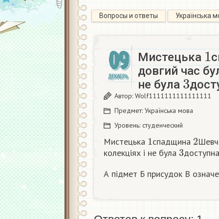
Вопросы и ответы
Українська м
1
09
Мистецька
с
довгий час бу
3
ДЕКАБРЬ
не була
дост
Автор:
Wolf1111111111111111
Предмет:
Українська мова
Уровень:
студенческий
1
2
Мистецька
спадщина
Шевче
3
колекціях і не була
доступн
А підмет Б присудок В означ