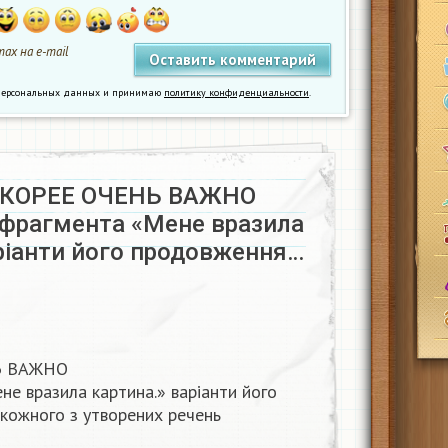
ах на e-mail
у персональных данных и принимаю
политику конфиденциальности
.
КОРЕЕ ОЧЕНЬ ВАЖНО
 фрагмента «Мене вразила
ріанти його продовження…
Ь ВАЖНО
е вразила картина.» варіанти його
 кожного з утворених речень