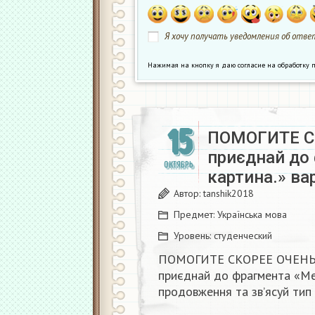
Я хочу получать уведомления об ответ
Нажимая на кнопку я даю согласие на обработк
15
ПОМОГИТЕ С
приєднай до
ОКТЯБРЬ
картина.» ва
Автор:
tanshik2018
Предмет:
Українська мова
Уровень:
студенческий
ПОМОГИТЕ СКОРЕЕ ОЧЕН
приєднай до фрагмента «Мен
продовження та зв’ясуй тип