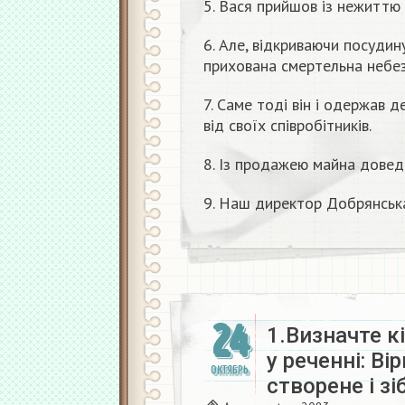
5. Вася прийшов із нежиттю 
6. Але, відкриваючи посудин
прихована смертельна небез
7. Саме тоді він і одержав 
від своїх співробітників.
8. Із продажею майна довед
9. Наш директор Добрянська
24
1.Визначте к
у реченні: Ві
ОКТЯБРЬ
створене і з