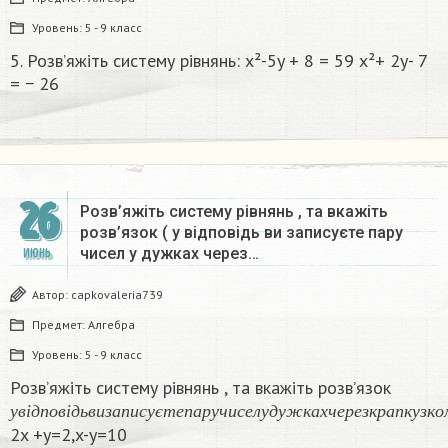
Уровень:
5 - 9 класс
5. Розв’яжіть систему рівнянь: x²-5y + 8 = 59 x²+ 2y- 7
= − 26​
26
Розв’яжіть систему рівнянь , та вкажіть
розв’язок ( у відповідь ви записуєте пару
чисел у дужках через…
ИЮНЬ
Автор:
capkovaleria739
Предмет:
Алгебра
Уровень:
5 - 9 класс
Розв’яжіть систему рівнянь , та вкажіть розв’язок
у
в
і
д
п
о
в
і
д
ь
в
и
з
а
п
и
с
у
є
т
е
п
а
р
у
ч
и
с
е
л
у
д
у
ж
к
а
х
ч
е
р
е
з
у
в
і
д
п
о
в
і
д
ь
в
и
з
а
п
и
с
у
є
т
е
п
а
р
у
ч
и
с
е
л
у
д
у
ж
к
а
х
ч
е
р
е
з
к
р
а
п
к
у
з
к
о
2x +y=2,x-y=10