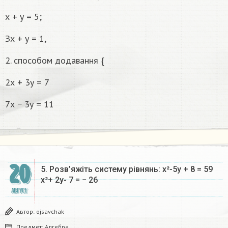
х + у = 5;
Зх + у = 1,
2. способом додавання {
2х + 3у = 7
7х − 3у = 11
20
5. Розв’яжіть систему рівнянь: x²-5y + 8 = 59
x²+ 2y- 7 = − 26​
АВГУСТ
Автор:
ojsavchak
Предмет:
Алгебра