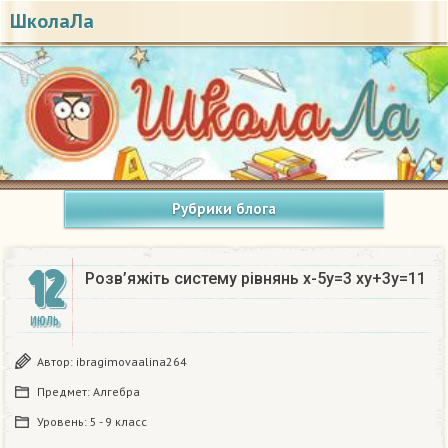
ШколаЛа
Рубрики блога
12
Розв’яжіть систему рівнянь x-5y=3 xy+3y=11 ​
ИЮЛЬ
Автор:
ibragimovaalina264
Предмет:
Алгебра
Уровень:
5 - 9 класс