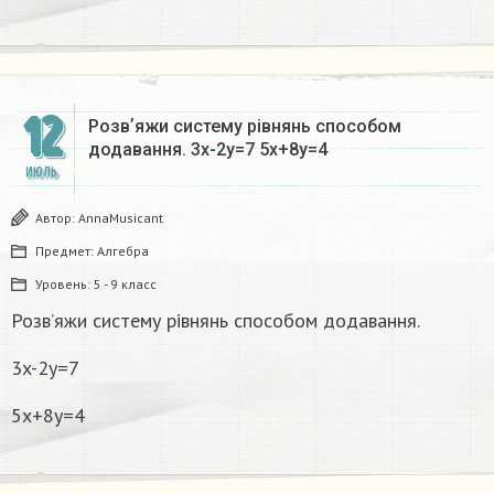
12
Розвʼяжи систему рівнянь способом
додавання. 3x-2y=7 5x+8y=4
ИЮЛЬ
Автор:
AnnaMusicant
Предмет:
Алгебра
Уровень:
5 - 9 класс
Розвʼяжи систему рівнянь способом додавання.
3x-2y=7
5x+8y=4