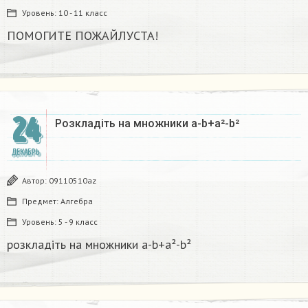
Уровень:
10 - 11 класс
ПОМОГИТЕ ПОЖАЙЛУСТА!
24
Розкладіть на множники а-b+a²-b²​
ДЕКАБРЬ
Автор:
09110510az
Предмет:
Алгебра
Уровень:
5 - 9 класс
розкладіть на множники а-b+a²-b²​