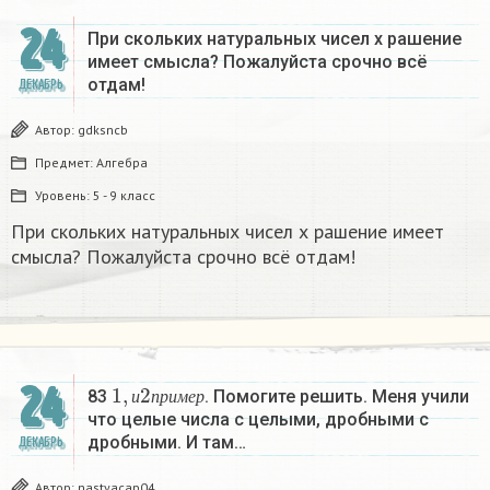
24
При скольких натуральных чисел х рашение
имеет смысла? Пожалуйста срочно всё
отдам!
ДЕКАБРЬ
Автор:
gdksncb
Предмет:
Алгебра
Уровень:
5 - 9 класс
При скольких натуральных чисел х рашение имеет
смысла? Пожалуйста срочно всё отдам!
1
,
и
2
п
р
и
м
е
р
24
83
. Помогите решить. Меня учили
и
п
р
и
м
е
р
что целые числа с целыми, дробными с
дробными. И там…
ДЕКАБРЬ
Автор:
nastyacap04