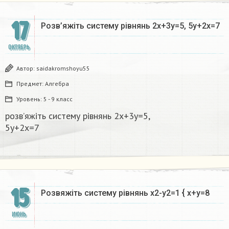
17
Розв’яжіть систему рівнянь 2x+3y=5, 5y+2x=7​
ОКТЯБРЬ
Автор:
saidakromshoyu55
Предмет:
Алгебра
Уровень:
5 - 9 класс
розв’яжіть систему рівнянь 2x+3y=5,
5y+2x=7​
15
Розвяжіть систему рівнянь x2-y2=1 { x+y=8
ИЮНЬ