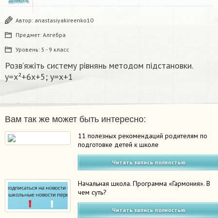
ДЕКАБРЬ
Автор:
anastasiyakireenko10
Предмет:
Алгебра
Уровень:
5 - 9 класс
Розв’яжіть систему рівнянь методом підстановки.
y=x²+6x+5; y=x+1​
Вам так же может быть интересно:
11 полезных рекомендаций родителям по
подготовке детей к школе
Читать запись полностью
Начальная школа. Программа «Гармония». В
чем суть?
Читать запись полностью