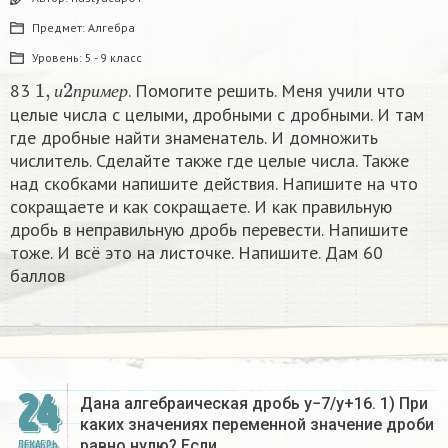
Предмет:
Алгебра
Уровень:
5 - 9 класс
1
,
и
2
п
р
и
м
е
р
83
. Помогите решить. Меня учили что
и
п
р
и
м
е
р
целые числа с целыми, дробными с дробными. И там
где дробные найти знаменатель. И домножить
числитель. Сделайте также где целые числа. Также
над скобками напишите действия. Напишите на что
сокращаете и как сокращаете. И как правильную
дробь в неправильную дробь перевести. Напишите
тоже. И всё это на листочке. Напишите. Дам 60
баллов
24
Дана алгебраическая дробь y−7/y+16. 1) При
каких значениях переменной значение дроби
равно нулю? Если…
ДЕКАБРЬ