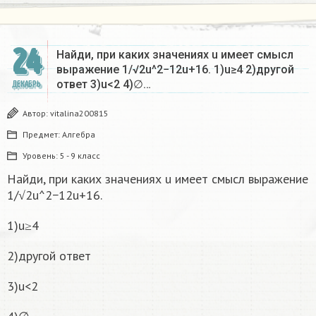
24
Найди, при каких значениях u имеет смысл
выражение 1/√2u^2−12u+16. 1)u≥4 2)другой
ответ 3)u<2 4)∅…
ДЕКАБРЬ
Автор:
vitalina200815
Предмет:
Алгебра
Уровень:
5 - 9 класс
Найди, при каких значениях u имеет смысл выражение
1/√2u^2−12u+16.
1)u≥4
2)другой ответ
3)u<2