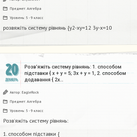
Предмет:
Алгебра
Уровень:
5 - 9 класс
розвяжіть систему рівнянь {y2-xy=12 3y-x=10
20
Розв’яжіть систему рівнянь: 1. способом
підставки { х + у = 5; Зх + у = 1, 2. способом
додавання { 2х…
ДЕКАБРЬ
Автор:
EagleRock
Предмет:
Алгебра
Уровень:
5 - 9 класс
Розв’яжіть систему рівнянь:
1. способом підставки {