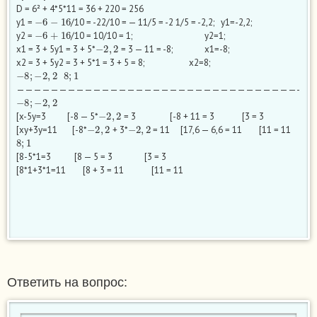
D = 6² + 4*5*11 = 36 + 220 = 256
−
6
−
16
y1 =
/10 = -22/10 = — 11/5 = -2 1/5 = -2,2; y1=-2,2;
−
6
+
16
y2 =
/10 = 10/10 = 1; y2=1;
−
2
,
2
x1 = 3 + 5y1 = 3 + 5*
= 3 — 11 = -8; x1=-8;
x2 = 3 + 5y2 = 3 + 5*1 = 3 + 5 = 8; x2=8;
−
8
;
−
2
,
2
8
;
1
—————————————————————————————————-
−
8
;
−
2
,
2
−
2
,
2
[x-5y=3 [-8 — 5*
= 3 [-8 + 11 = 3 [3 = 3
−
2
,
2
−
2
,
2
[xy+3y=11 [-8*
+ 3*
= 11 [17,6 — 6,6 = 11 [11 = 11
8
;
1
[8-5*1=3 [8 — 5 = 3 [3 = 3
[8*1+3*1=11 [8 + 3 = 11 [11 = 11
​
​
Ответить на вопрос: