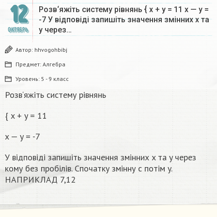
12
Розв‘яжіть систему рівнянь { x + y = 11 x — y =
-7 У відповіді запишіть значення змінних x та
y через…
ОКТЯБРЬ
Автор:
hhvogohbibj
Предмет:
Алгебра
Уровень:
5 - 9 класс
Розв‘яжіть систему рівнянь
{ x + y = 11
x — y = -7
У відповіді запишіть значення змінних x та y через
кому без пробілів. Спочатку змінну c потім y.
НАПРИКЛАД 7,12