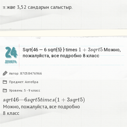
π және 3,52 сандарын салыстыр.
1
+
3
s
q
r
t
5
24
Sqrt{46 — 6 sqrt{5} } times
Можно,
пожалуйста, все подробно 8 класс​
ДЕКАБРЬ
Автор:
87058476966
Предмет:
Алгебра
Уровень:
5 - 9 класс
s
q
r
t
46
—
6
s
q
r
t
5
t
i
m
e
s
(
1
+
3
s
q
r
t
5
)
Можно, пожалуйста, все подробно
8 класс​