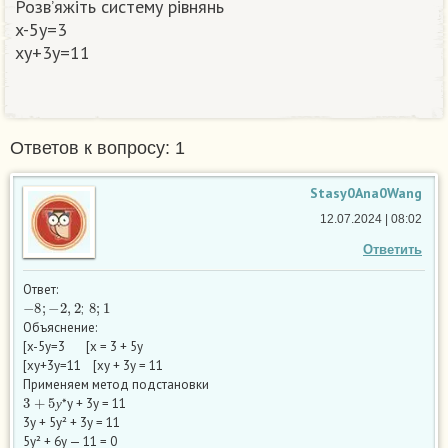
Розв’яжіть систему рівнянь
x-5y=3
xy+3y=11
Ответов к вопросу: 1
Stasy0Ana0Wang
12.07.2024 | 08:02
Ответить
Ответ:
−
8
;
−
2
,
2
8
;
1
;
Объяснение:
[x-5y=3 [x = 3 + 5y
[xy+3y=11 [xy + 3y = 11
Применяем метод подстановки
3
+
5
у
*у + 3у = 11
у
3у + 5у² + 3у = 11
5у² + 6у — 11 = 0