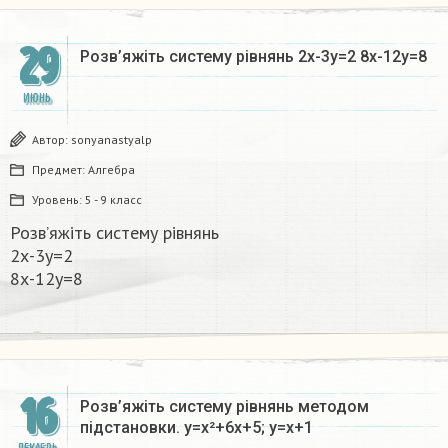
29
Розв’яжіть систему рівнянь 2х-3y=2 8х-12у=8​
ИЮНЬ
Автор:
sonyanastyalp
Предмет:
Алгебра
Уровень:
5 - 9 класс
Розв’яжіть систему рівнянь
2х-3y=2
8х-12у=8​
16
Розв’яжіть систему рівнянь методом
підстановки. y=x²+6x+5; y=x+1​