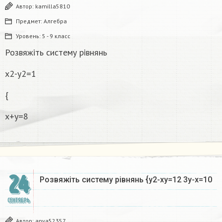
Автор:
kamilla5810
Предмет:
Алгебра
Уровень:
5 - 9 класс
Розвяжіть систему рівнянь
x2-y2=1
{
x+y=8
24
Розвяжіть систему рівнянь {y2-xy=12 3y-x=10
СЕНТЯБРЬ
Автор:
anya52357