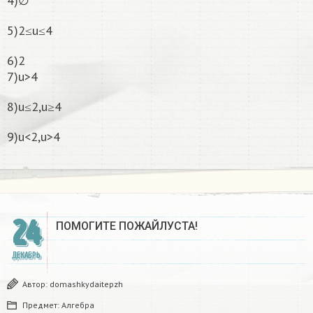
4)∅
5)2≤u≤4
6)2
7)u>4
8)u≤2,u≥4
9)u<2,u>4
24
ПОМОГИТЕ ПОЖАЙЛУСТА!
ДЕКАБРЬ
Автор:
domashkydaitepzh
Предмет:
Алгебра