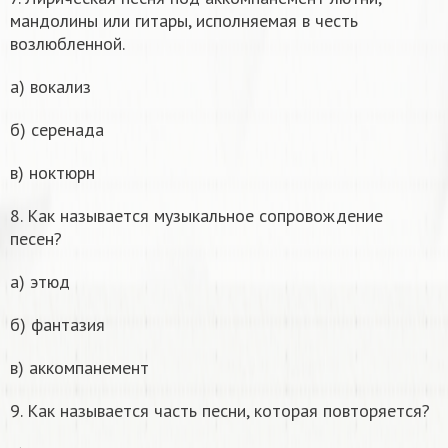
мандолины или гитары, исполняемая в честь
возлюбленной.
а) вокализ
б) серенада
в) ноктюрн
8. Как называется музыкальное сопровождение
песен?
а) этюд
б) фантазия
в) аккомпанемент
9. Как называется часть песни, которая повторяется?