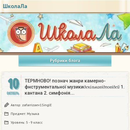
ШколаЛа
Рубрики блога
10
ТЕРМНОВО! познач жанри камерно-
д
е
к
і
л
ь
к
а
в
і
д
п
о
в
і
д
е
й
фнструментальної музики
1.
д
е
к
і
л
ь
к
а
в
і
д
п
о
в
і
д
е
й
кантана 2. симфонія….
ОКТЯБРЬ
Автор:
zafarrizaev1SinglE
Предмет:
Музыка
Уровень:
5 - 9 класс