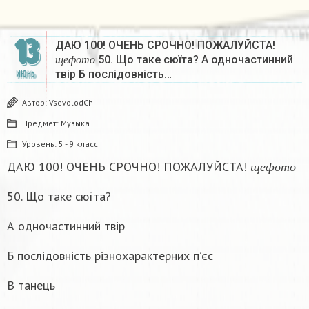
13
ДАЮ 100! ОЧЕНЬ СРОЧНО! ПОЖАЛУЙСТА!
щ
е
ф
о
т
о
50. Що таке сюїта? А одночастинний
щ
е
ф
о
т
о
твір Б послідовність…
ИЮНЬ
Автор:
VsevolodCh
Предмет:
Музыка
Уровень:
5 - 9 класс
щ
е
ф
о
т
о
ДАЮ 100! ОЧЕНЬ СРОЧНО! ПОЖАЛУЙСТА!
щ
е
ф
о
т
о
50. Що таке сюїта?
А одночастинний твір
Б послідовність різнохарактерних п’єс
В танець