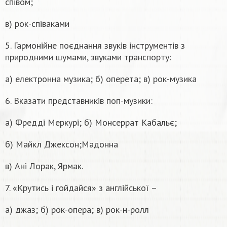
співом;
в) рок-співаками
5. Гармонійне поєднання звуків інструментів з
природними шумами, звуками транспорту:
а) електронна музика; б) оперета; в) рок-музика
6. Вказати представників поп-музики:
а) Фредді Меркурі; б) Монсеррат Кабальє;
б) Майкл Джексон;Мадонна
в) Ані Лорак, Ярмак.
7. «Крутись і гойдайся» з англійської –
а) джаз; б) рок-опера; в) рок-н-ролл