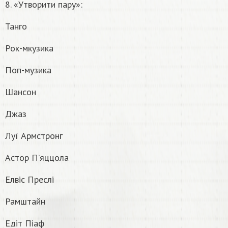
8. «Утворити пару»:
Танго
Рок-мкузика
Поп-музика
Шансон
Джаз
Луї Армстронг
Астор П’яццола
Елвіс Преслі
Рамштайн
Едіт Піаф