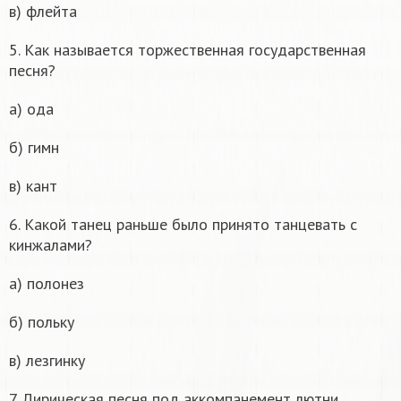
в) флейта
5. Как называется торжественная государственная
песня?
а) ода
б) гимн
в) кант
6. Какой танец раньше было принято танцевать с
кинжалами?
а) полонез
б) польку
в) лезгинку
7. Лирическая песня под аккомпанемент лютни,