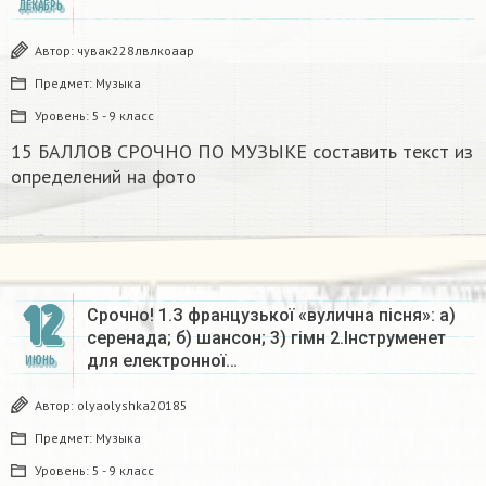
ДЕКАБРЬ
Автор:
чувак228лвлкоаар
Предмет:
Музыка
Уровень:
5 - 9 класс
15 БАЛЛОВ СРОЧНО ПО МУЗЫКЕ составить текст из
определений на фото
12
Срочно! 1.З французької «вулична пісня»: а)
серенада; б) шансон; 3) гімн 2.Інструменет
для електронної…
ИЮНЬ
Автор:
olyaolyshka20185
Предмет:
Музыка
Уровень:
5 - 9 класс