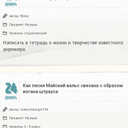
ДЕКАБРЬ
Автор:
fillike
Предмет:
Музыка
Уровень:
студенческий
Написать в тетрадь о жизни и творчестве известного
дирижера.​
24
Как песня Майский вальс связана с образом
иогана штрауса
ДЕКАБРЬ
Автор:
maksimkargin745
Предмет:
Музыка
Уровень:
5 - 9 класс