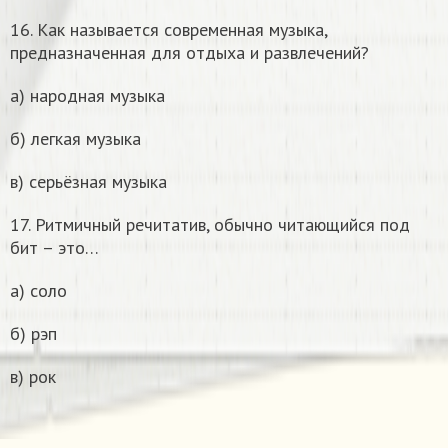
16. Как называется современная музыка,
предназначенная для отдыха и развлечений?
а) народная музыка
б) легкая музыка
в) серьёзная музыка
17. Ритмичный речитатив, обычно читающийся под
бит – это…
а) соло
б) рэп
в) рок