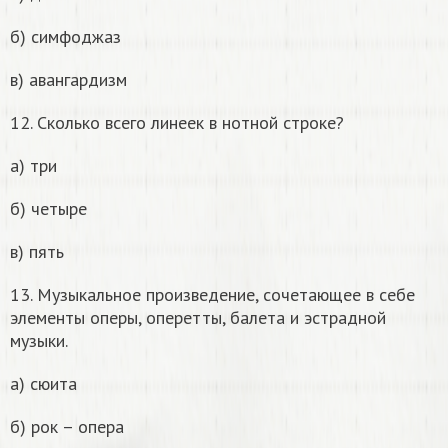
б) симфоджаз
в) авангардизм
12. Сколько всего линеек в нотной строке?
а) три
б) четыре
в) пять
13. Музыкальное произведение, сочетающее в себе
элементы оперы, оперетты, балета и эстрадной
музыки.
а) сюита
б) рок – опера