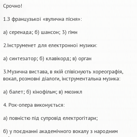
Срочно!
1.З французької «вулична пісня»:
а) серенада; б) шансон; 3) гімн
2.Інструменет для електронної музики:
а) синтезатор; б) клавікорд; в) орган
3.Музична вистава, в якій співіснують хореографія,
вокал, розмовні діалоги, інструментальна музика:
а) балет; б) кінофільм; в) мюзикл
4. Рок-опера виконується:
а) повністю під супровід електрогітари;
б) у поєднанні академічного вокалу з народним