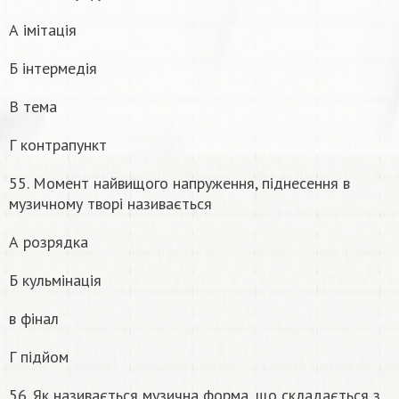
А імітація
Б інтермедія
В тема
Г контрапункт
55. Момент найвищого напруження, піднесення в
музичному творі називається
А розрядка
Б кульмінація
в фінал
Г підйом
56. Як називається музична форма, що складається з