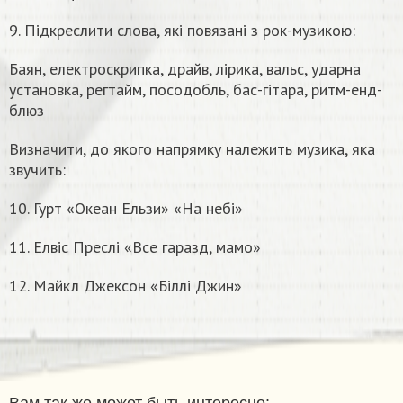
9. Підкреслити слова, які повязані з рок-музикою:
Баян, електроскрипка, драйв, лірика, вальс, ударна
установка, регтайм, посодобль, бас-гітара, ритм-енд-
блюз
Визначити, до якого напрямку належить музика, яка
звучить:
10. Гурт «Океан Ельзи» «На небі»
11. Елвіс Преслі «Все гаразд, мамо»
12. Майкл Джексон «Біллі Джин»