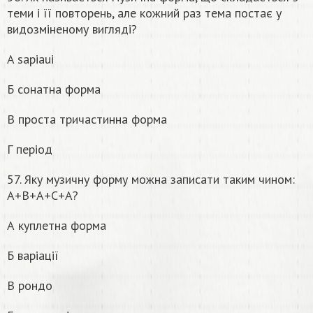
теми і її повторень, але кожний раз тема постає у
видозміненому вигляді?
A sapiaui
Б сонатна форма
В проста тричастинна форма
Г період
57. Яку музичну форму можна записати таким чином:
А+В+А+С+А?
А куплетна форма
Б варіації
В рондо