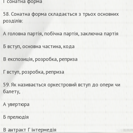
Г сонатна форма
58. Сонатна форма складається з трьох основних
розділів:
А головна партія, побічна партія, заключна партія
Б вступ, основна частина, кода
В експозиція, розробка, реприза
Г вступ, розробка, реприза
59. Як називається оркестровий вступ до опери чи
балету,
А увертюра
Б прелюдія
В антракт Г інтермедія