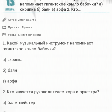
13
напоминает гигантское крыло бабочки? а)
скрипка б) баян в) арфа 2. Кто…
НОЯБРЬ
Автор:
veronika5755
Предмет:
Музыка
Уровень:
студенческий
1. Какой музыкальный инструмент напоминает
гигантское крыло бабочки?
а) скрипка
б) баян
в) арфа
2. Кто является руководителем хора и оркестра?
а) балетмейстер