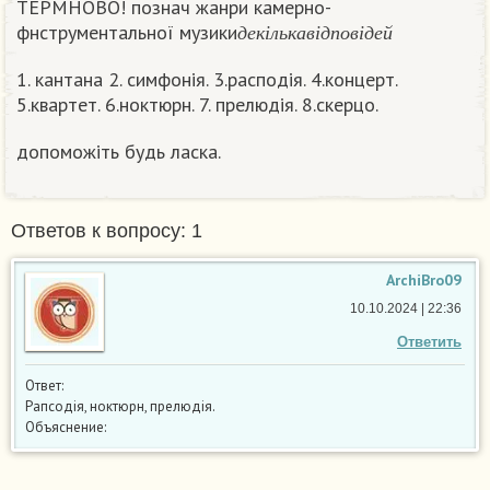
ТЕРМНОВО! познач жанри камерно-
д
е
к
і
л
ь
к
а
в
і
д
п
о
в
і
д
е
й
фнструментальної музики
д
е
к
і
л
ь
к
а
в
і
д
п
о
в
і
д
е
й
1. кантана 2. симфонія. 3.расподія. 4.концерт.
5.квартет. 6.ноктюрн. 7. прелюдія. 8.скерцо.
допоможіть будь ласка.
Ответов к вопросу: 1
ArchiBro09
10.10.2024 | 22:36
Ответить
Ответ:
Рапсодія, ноктюрн, прелюдія.
Объяснение: