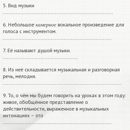
5. Вид музыки
………………………………………………………………….
к
а
м
е
р
н
о
е
6. Небольшое
вокальное произведение для
к
а
м
е
р
н
о
е
голоса с инструментом.
…………………………………………………………………
7. Её называют душой музыки.
…………………………………………….
8. Из неё складывается музыкальная и разговорная
речь, мелодия.
……………………………………………………………………….
9. То, о чём мы будем говорить на уроках в этом году:
живое, обобщённое представление о
действительности, выраженное в музыкальных
интонациях – это
…………………………………………………………………