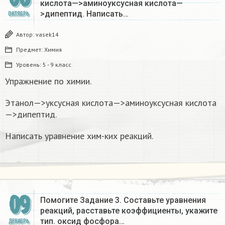
кислота—>аминоуксусная кислота—
>дипептид. Написать…
ОКТЯБРЬ
Автор:
vasek14
Предмет:
Химия
Уровень:
5 - 9 класс
Упражнение по химии.
Этанол—>уксусная кислота—>аминоуксусная кислота
—>дипептид.
Написать уравнение хим-ких реакций.
09
Помогите Задание 3. Составьте уравнения
реакций, расставьте коэффициенты, укажите
тип. оксид фосфора…
ДЕКАБРЬ