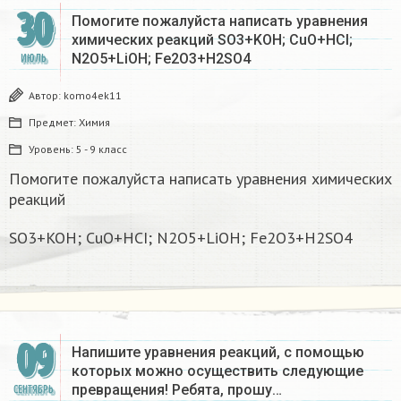
30
Помогите пожалуйста написать уравнения
химических реакций SO3+KOH; CuO+HCI;
N2O5+LiOH; Fe2O3+H2SO4
ИЮЛЬ
Автор:
komo4ek11
Предмет:
Химия
Уровень:
5 - 9 класс
Помогите пожалуйста написать уравнения химических
реакций
SO3+KOH; CuO+HCI; N2O5+LiOH; Fe2O3+H2SO4
09
Напишите уравнения реакций, с помощью
которых можно осуществить следующие
превращения! Ребята, прошу…
СЕНТЯБРЬ