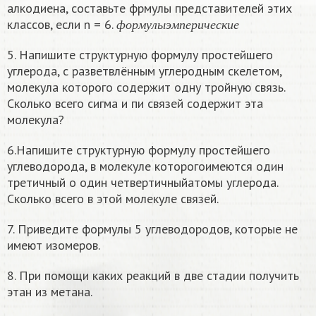
алкодиена, составьте фрмулы представителей этих
ф
о
р
м
у
л
ы
э
м
п
е
р
и
ч
е
с
к
и
е
классов, если n = 6.
ф
о
р
м
у
л
ы
э
м
п
е
р
и
ч
е
с
к
и
е
5. Напишите структурную формулу простейшего
углерода, с разветвлённым углеродным скелетом,
молекула которого содержит одну тройную связь.
Сколько всего сигма и пи связей содержит эта
молекула?
6.Напишите структурную формулу простейшего
углеводорода, в молекуле которогоимеются один
третичный о один четвертичныйатомы углерода.
Сколько всего в этой молекуле связей.
7. Приведите формулы 5 углеводородов, которые не
имеют изомеров.
8. При помощи каких реакций в две стадии получить
этан из метана.