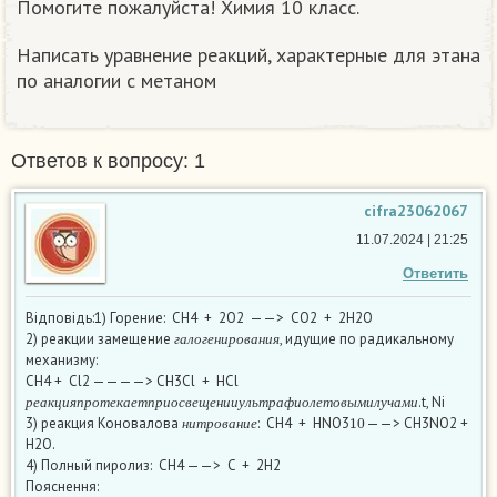
Помогите пожалуйста! Химия 10 класс.
Написать уравнение реакций, характерные для этана
по аналогии с метаном
Ответов к вопросу: 1
cifra23062067
11.07.2024 | 21:25
Ответить
Відповідь:1) Горение: СН4 + 2О2 ——> CO2 + 2H2O
г
а
л
о
г
е
н
и
р
о
в
а
н
и
я
2) реакции замещение
, идущие по радикальному
г
а
л
о
г
е
н
и
р
о
в
а
н
и
я
механизму:
СН4 + Сl2 ————> CH3Cl + HCl
р
е
а
к
ц
и
я
п
р
о
т
е
к
а
е
т
п
р
и
о
с
в
е
щ
е
н
и
и
у
л
ь
т
р
а
ф
и
о
л
е
т
о
в
ы
м
и
л
у
ч
а
м
и
.t, Ni
н
и
т
р
о
в
а
н
и
е
10
р
е
а
к
ц
и
я
п
р
о
т
е
к
а
е
т
п
р
и
о
с
в
е
щ
е
н
и
и
у
л
ь
т
р
а
ф
и
о
л
е
т
о
в
ы
м
и
л
у
ч
а
м
и
3) реакция Коновалова
: СН4 + HNO3
——> CH3NO2 +
н
и
т
р
о
в
а
н
и
е
H2O.
4) Полный пиролиз: СH4 ——> C + 2H2
Пояснення: