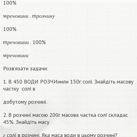
100%
р
е
ч
о
в
и
н
и
р
о
з
ч
и
н
у
w
. m
р
е
ч
о
в
и
н
и
р
о
з
ч
и
н
у
100%
р
е
ч
о
в
и
н
и
m
. 100%
р
е
ч
о
в
и
н
и
р
е
ч
о
в
и
н
и
w
р
е
ч
о
в
и
н
и
Розв’язати задачи:
1. В 450 ВОДИ РОЗЧИнили 150г солі. Знайдіть масову
частку
солі в
добутому розчині.
2. В розчині масою 200г масова частка солі складас
45%. Знайдіть масу
г
солі в розчині. Яка маса води в цьому розчинi?