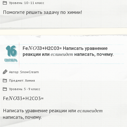
Уровень:
10 - 11 класс
Помогите решить задачу по химии!
N
O
3
16
Fe
3+H2CO3= Написать уравнение
е
с
л
и
н
е
и
д
е
т
реакции или
написать, почему.
е
с
л
и
н
е
и
д
е
т
СЕНТЯБРЬ
Автор:
SnowCream
Предмет:
Химия
Уровень:
5 - 9 класс
N
O
3
Fe
3+H2CO3=
е
с
л
и
н
е
и
д
е
т
Написать уравнение реакции или
е
с
л
и
н
е
и
д
е
т
написать, почему.