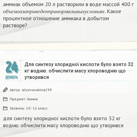
аммиак объемом 20 л растворили в воде массой 400 г
о
б
ъ
е
м
г
а
з
а
п
р
и
в
е
д
е
н
п
р
и
н
о
р
м
а
л
ь
н
ы
х
у
с
л
о
в
и
я
х
. Какое
о
б
ъ
е
м
г
а
з
а
п
р
и
в
е
д
е
н
п
р
и
н
о
р
м
а
л
ь
н
ы
х
у
с
л
о
в
и
я
х
процентное отношение аммиака в добытом
растворе?
24
Для синтезу хлоридної кислоти було взято 32
кг водню. обчислити масу хлороводню що
утворився​
ДЕКАБРЬ
Автор:
aliyevasabina299
Предмет:
Химия
Уровень:
10 - 11 класс
для синтезу хлоридної кислоти було взято 32 кг
водню. обчислити масу хлороводню що утворився​