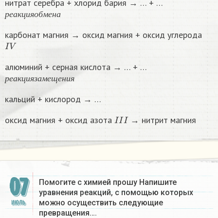
нитрат серебра + хлорид бария → … + …
р
е
а
к
ц
и
я
о
б
м
е
н
а
р
е
а
к
ц
и
я
о
б
м
е
н
а
карбонат магния → оксид магния + оксид углерода
I
V
алюминий + серная кислота → … + …
р
е
а
к
ц
и
я
з
а
м
е
щ
е
н
и
я
р
е
а
к
ц
и
я
з
а
м
е
щ
е
н
и
я
кальций + кислород → …
I
I
I
оксид магния + оксид азота
→ нитрит магния
07
Помогите с химией прошу Напишите
уравнения реакций, с помощью которых
можно осуществить следующие
ИЮЛЬ
превращения….