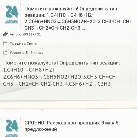
24
Помогите пожалуйста! Определить тип
реакции: 1.C4H10→C4H8+H2↑
2.C6H6+HNO3→C6H5NO2+H2O. 3.CH3-CH=CH-
ДЕКАБРЬ
CH3→CH2=CH-CH2-CH3….
Автор:
h99317401
Предмет:
Химия
Уровень:
5 - 9 класс
Помогите пожалуйста! Определить тип реакции:
1.C4H10→C4H8+H2↑
2.C6H6+HNO3→C6H5NO2+H2O. 3.CH3-CH=CH-
CH3→CH2=CH-CH2-CH3. 4.C3H6+H2→C3H3
24
СРОЧНО! Рассказ про праздник 9 мая 5
предложений
ДЕКАБРЬ