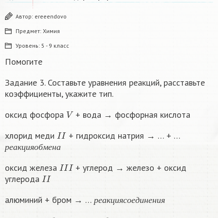
Автор:
ereeendovo
Предмет:
Химия
Уровень:
5 - 9 класс
Помогите
Задание 3. Составьте уравнения реакций, расставьте
коэффициенты, укажите тип.
V
оксид фосфора
+ вода → фосфорная кислота
I
I
хлорид меди
+ гидроксид натрия → … + …
р
е
а
к
ц
и
я
о
б
м
е
н
а
р
е
а
к
ц
и
я
о
б
м
е
н
а
I
I
I
оксид железа
+ углерод → железо + оксид
I
I
углерода
р
е
а
к
ц
и
я
с
о
е
д
и
н
е
н
и
я
алюминий + бром → …
р
е
а
к
ц
и
я
с
о
е
д
и
н
е
н
и
я