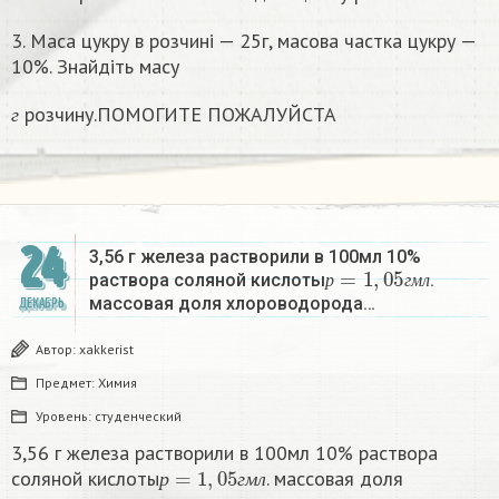
г
3. Маса цукру в розчині — 25г, масова частка цукру —
10%. Знайдіть масу
г
розчину.ПОМОГИТЕ ПОЖАЛУЙСТА
г
24
3,56 г железа растворили в 100мл 10%
р
=
1
,
05
г
м
л
раствора соляной кислоты
.
р
г
м
л
массовая доля хлороводорода…
ДЕКАБРЬ
Автор:
xakkerist
Предмет:
Химия
Уровень:
студенческий
3,56 г железа растворили в 100мл 10% раствора
р
=
1
,
05
г
м
л
соляной кислоты
. массовая доля
р
г
м
л