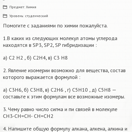
Предмет:
Химия
Уровень:
студенческий
Помогите с заданиями по химии пожалуйста.
1.В каких из следующих молекул атомы углерода
находятся в SP3, SP2, SP гибридизации :
а) С2 Н2 , б) С2Н4, в) С3 Н8
2. Явление изомерии возможно для вещества, состав
которого выражается формулой :
а) С3Н6, б) С3Н8, в) С2Н6 , г) С5Н10 , д) С5Н8 —
составьте к этим формулам все возможные изомеры.
3. Чему равно число сигма и пи связей в молекуле
СН3-СН=СН- СН=СН2
4. Напишите общую формулу алкана, алкена, алкина и