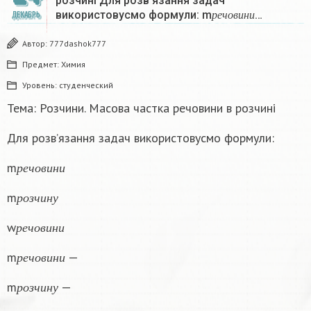
розчині Для розв’язання задач
р
е
ч
о
в
и
н
и
використовусмо формули: m
…
ДЕКАБРЬ
р
е
ч
о
в
и
н
и
Автор:
777dashok777
Предмет:
Химия
Уровень:
студенческий
Тема: Розчини. Масова частка речовини в розчині
Для розв’язання задач використовусмо формули:
р
е
ч
о
в
и
н
и
m
р
е
ч
о
в
и
н
и
р
о
з
ч
и
н
у
m
р
о
з
ч
и
н
у
р
е
ч
о
в
и
н
и
w
р
е
ч
о
в
и
н
и
р
е
ч
о
в
и
н
и
m
—
р
е
ч
о
в
и
н
и
р
о
з
ч
и
н
у
m
—
р
о
з
ч
и
н
у