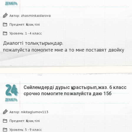
ДЕКАБРЬ
Автор:
zhasminkaidarova
Предмет:
Қазақ тiлi
Уровень:
1 - 4 класс
Диалогті толықтырыңдар.
пожалуйста помогите мне а то мне поставят двойку​
24
Сөйлемдерді дұрыс құрастырып,жаз. 6 класс
срочно помогите пожалуйста даю 15б​
ДЕКАБРЬ
Автор:
nikitaglumov113
Предмет:
Қазақ тiлi
Уровень:
5 - 9 класс