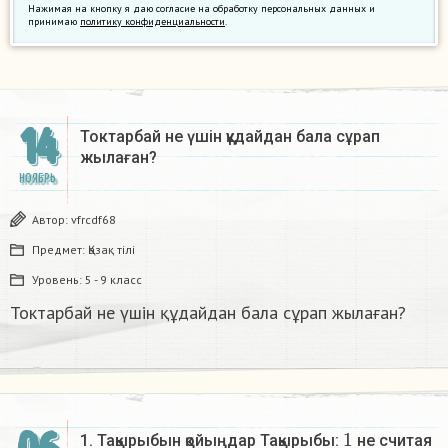
Нажимая на кнопку я даю согласие на обработку персональных данных и
принимаю
политику конфиденциальности
.
14
Токтарбай не үшін құдайдан бала сұрап
жылаған? ​
НОЯБРЬ
Автор:
vfrcdf68
Предмет:
Қазақ тiлi
Уровень:
5 - 9 класс
Токтарбай не үшін құдайдан бала сұрап жылаған? ​
1
1. Тақырыбын қойыңдар Тақырыбы:
не считая