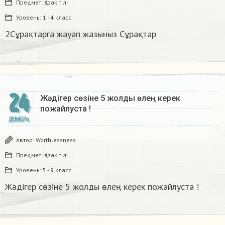
Предмет:
Қазақ тiлi
Уровень:
1 - 4 класс
2Сұрақтарга жауап жазыныз Сұрақтар​
24
Жәдігер сөзіне 5 жолды өлең керек
пожайлуста !
ДЕКАБРЬ
Автор:
Worthlessness
Предмет:
Қазақ тiлi
Уровень:
5 - 9 класс
Жәдігер сөзіне 5 жолды өлең керек пожайлуста !