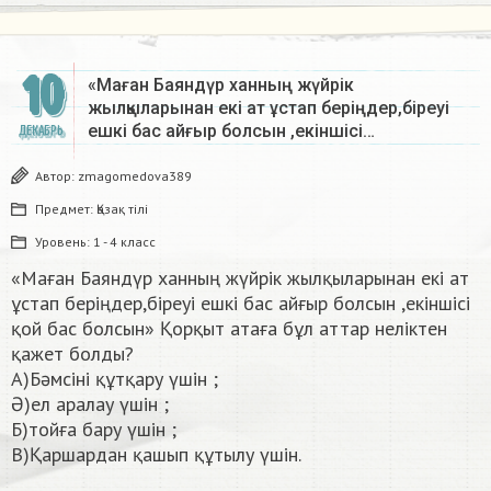
10
«Маған Баяндүр ханның жүйрік
жылқыларынан екі ат ұстап беріңдер,біреуі
ешкі бас айғыр болсын ,екіншісі…
ДЕКАБРЬ
Автор:
zmagomedova389
Предмет:
Қазақ тiлi
Уровень:
1 - 4 класс
«Маған Баяндүр ханның жүйрік жылқыларынан екі ат
ұстап беріңдер,біреуі ешкі бас айғыр болсын ,екіншісі
қой бас болсын» Қорқыт атаға бұл аттар неліктен
қажет болды?
А)Бәмсіні құтқару үшін ;
Ә)ел аралау үшін ;
Б)тойға бару үшін ;
В)Қаршардан қашып құтылу үшін. ​