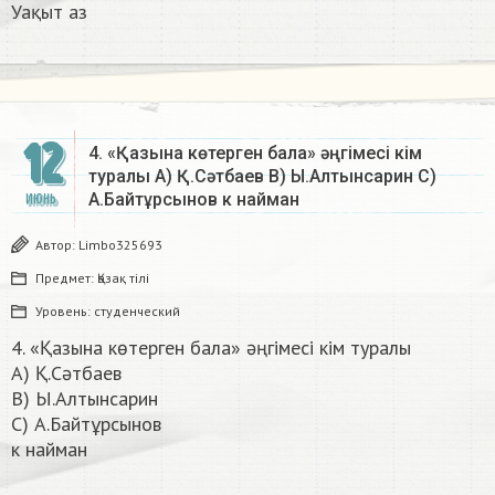
Уақыт аз​
12
4. «Қазына көтерген бала» әңгімесі кім
туралы А) Қ.Сәтбаев В) Ы.Алтынсарин C)
А.Байтұрсынов к найман​
ИЮНЬ
Автор:
Limbo325693
Предмет:
Қазақ тiлi
Уровень:
студенческий
4. «Қазына көтерген бала» әңгімесі кім туралы
А) Қ.Сәтбаев
В) Ы.Алтынсарин
C) А.Байтұрсынов
к найман​