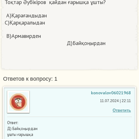
Тоқтар Әубікіров қайдан ғарышқа ұшты?
А)Қарағандыдан
С)Қарқаралыдан
В)Армавирден
Д)Байқоңырдан
Ответов к вопросу: 1
konovalov06021968
11.07.2024 | 22:11
Ответить
Ответ:
Д) Байқоңырдан
ұшты ғарышқа