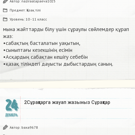
Автор:
naziraalapaeva1025
Предмет:
Қазақ тiлi
Уровень:
10 - 11 класс
мына жайттарды білу үшін сұраулы сөйлемдер құрап
жаз:
•сабақтың басталатын уақытын,
•сыныптағы кезекшінің есімін
•Асқардың сабақтан кешігу себебін
•қазақ тіліндегі дауысты дыбыстардың саның. ​
24
2Сұрақтарга жауап жазыныз Сұрақтар​
ДЕКАБРЬ
Автор:
baxa9678