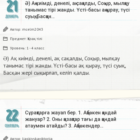
21
Ə) Ақ киімді, денелі, ақ сақалды, Соқыр, мылқау
танымас тірі жанды. Үсті-басы ақ қырау, түсі
суық, Басқан…
ДЕКАБРЬ
Автор:
mcelm2043
Предмет:
Қазақ тiлi
Уровень:
1 - 4 класс
Ə) Ақ киімді, денелі, ақ сақалды, Соқыр, мылқау
танымас тірі жанды. Үсті-басы ақ қырау, түсі суық,
Басқан жері сықырлап, келіп қалды.​
22
Сұрақтарға жауап бер. 1. Ақбөкен қандай
жануар? 2. Оны қазақтар тағы да қандай
атаумен атайды? 3. Ақбөкендер…
СЕНТЯБРЬ
Автор:
liaskivskaviktoriia