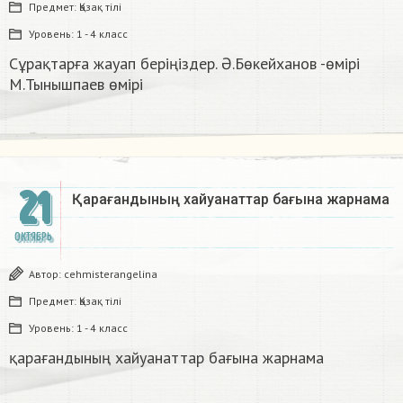
Предмет:
Қазақ тiлi
Уровень:
1 - 4 класс
Сұрақтарға жауап беріңіздер. Ә.Бөкейханов -өмірі
М.Тынышпаев өмірі​
21
Қарағандының хайуанаттар бағына жарнама​
ОКТЯБРЬ
Автор:
cehmisterangelina
Предмет:
Қазақ тiлi
Уровень:
1 - 4 класс
қарағандының хайуанаттар бағына жарнама​