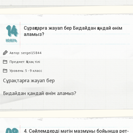
14
Сұрақтарға жауап бер Бидайдан қандай өнім
аламыз?
НОЯБРЬ
Автор:
sergei15844
Предмет:
Қазақ тiлi
Уровень:
5 - 9 класс
Сұрақтарға жауап бер
Бидайдан қандай өнім аламыз?
4. Сөйлемдерді мәтін мазмұны бойынша рет-