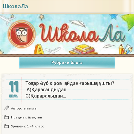
ШколаЛа
Рубрики блога
11
Тоқтар Әубікіров қайдан ғарышқа ұшты?
А)Қарағандыдан
С)Қарқаралыдан…
ИЮЛЬ
Автор:
ieriieiwei
Предмет:
Қазақ тiлi
Уровень:
1 - 4 класс