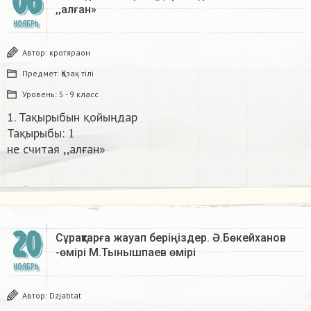
06
,,алған»​
НОЯБРЬ
Автор:
кротяраон
Предмет:
Қазақ тiлi
Уровень:
5 - 9 класс
1. Тақырыбын қойыңдар
1
Тақырыбы:
не считая ,,алған»​
20
Сұрақтарға жауап беріңіздер. Ә.Бөкейханов
-өмірі М.Тынышпаев өмірі​
НОЯБРЬ
Автор:
Dzjabtat