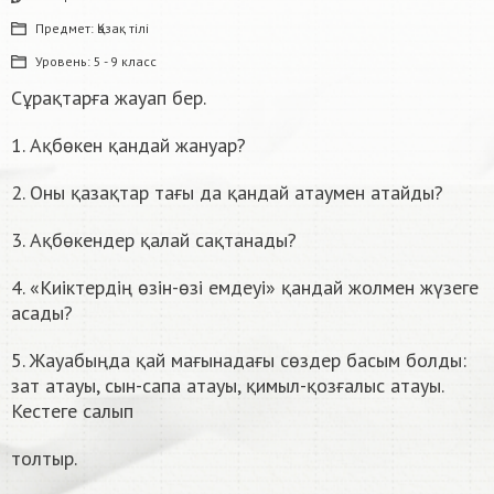
Предмет:
Қазақ тiлi
Уровень:
5 - 9 класс
Сұрақтарға жауап бер.
1. Ақбөкен қандай жануар?
2. Оны қазақтар тағы да қандай атаумен атайды?
3. Ақбөкендер қалай сақтанады?
4. «Киіктердің өзін-өзі емдеуі» қандай жолмен жүзеге
асады?
5. Жауабыңда қай мағынадағы сөздер басым болды:
зат атауы, сын-сапа атауы, қимыл-қозғалыс атауы.
Кестеге салып
толтыр.