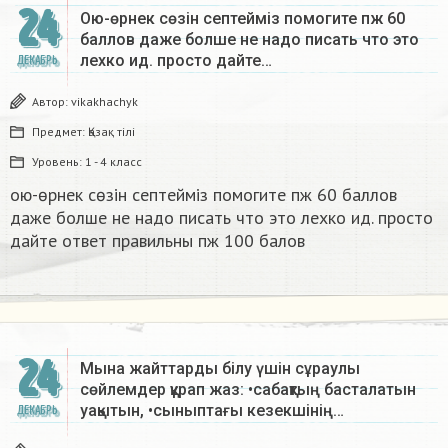
24
Ою-өрнек сөзін септеймiз помогите пж 60
баллов даже болше не надо писать что это
лехко ид. просто дайте…
ДЕКАБРЬ
Автор:
vikakhachyk
Предмет:
Қазақ тiлi
Уровень:
1 - 4 класс
ою-өрнек сөзін септеймiз помогите пж 60 баллов
даже болше не надо писать что это лехко ид. просто
дайте ответ правильны пж 100 балов ​
24
Мына жайттарды білу үшін сұраулы
сөйлемдер құрап жаз: •сабақтың басталатын
уақытын, •сыныптағы кезекшінің…
ДЕКАБРЬ