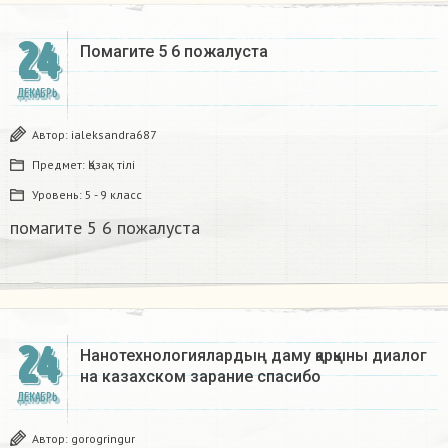
24
Помагите 5 6 пожалуста​
ДЕКАБРЬ
Автор:
ialeksandra687
Предмет:
Қазақ тiлi
Уровень:
5 - 9 класс
помагите 5 6 пожалуста​
24
Нанотехнологиялардың даму қарқыны диалог
на казахском зарание спасибо
ДЕКАБРЬ
Автор:
gorogringur