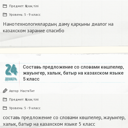
Предмет:
Қазақ тiлi
Уровень:
5 - 9 класс
Нанотехнологиялардың даму қарқыны диалог на
казахском зарание спасибо
24
Составь предложение со словами көшпелер,
жауынгер, халык, батыр на казахском языке
5 класс​
ДЕКАБРЬ
Автор:
НастяТит
Предмет:
Қазақ тiлi
Уровень:
5 - 9 класс
составь предложение со словами көшпелер, жауынгер,
халык, батыр на казахском языке 5 класс​