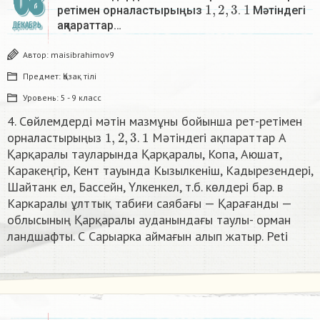
08
1
,
2
,
3
1
ретімен орналастырыңыз
.
Мәтіндегі
ақпараттар…
ДЕКАБРЬ
Автор:
maisibrahimov9
Предмет:
Қазақ тiлi
Уровень:
5 - 9 класс
4. Сөйлемдерді мәтін мазмұны бойынша рет-ретімен
1
,
2
,
3
1
орналастырыңыз
.
Мәтіндегі ақпараттар А
Қарқаралы тауларында Қарқаралы, Копа, Аюшат,
Каракеңгір, Кент тауында Кызылкенiш, Кадырезендері,
Шайтанк ел, Бассейн, Үлкенкел, т.б. көлдері бар. в
Каркаралы ұлттық табиғи саябағы — Қарағанды —
облысының Қарқаралы ауданындағы таулы- орман
ландшафты. С Сарыарка аймағын алып жатыр. Peti​