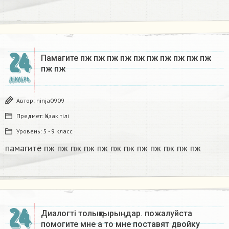
24
Памагите пж пж пж пж пж пж пж пж пж пж
пж пж​
ДЕКАБРЬ
Автор:
ninja0909
Предмет:
Қазақ тiлi
Уровень:
5 - 9 класс
памагите пж пж пж пж пж пж пж пж пж пж пж пж​
24
Диалогті толықтырыңдар. пожалуйста
помогите мне а то мне поставят двойку​