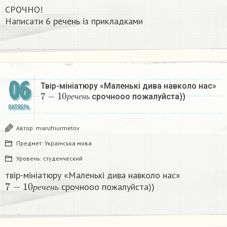
СРОЧНО!
Написати 6 речень із прикладками​
06
Твір-мініатюру «Маленькі дива навколо нас»
7
−
10
р
е
ч
е
н
ь
срочнооо пожалуйста))
р
е
ч
е
н
ь
ОКТЯБРЬ
Автор:
marufnurmetov
Предмет:
Українська мова
Уровень:
студенческий
твір-мініатюру «Маленькі дива навколо нас»
7
−
10
р
е
ч
е
н
ь
срочнооо пожалуйста))
р
е
ч
е
н
ь