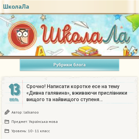
ШколаЛа
Рубрики блога
13
Срочно! Написати коротке есе на тему
«Дивна галявина», вживаючи прислівники
вищого та найвищого ступеня…
ИЮЛЬ
Автор:
lalkanoo
Предмет:
Українська мова
Уровень:
10 - 11 класс