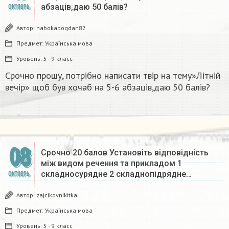
абзаців,даю 50 балів?
ОКТЯБРЬ
Автор:
nabokabogdan82
Предмет:
Українська мова
Уровень:
5 - 9 класс
Срочно прошу, потрібно написати твір на тему»Літній
вечір» щоб був хочаб на 5-6 абзаців,даю 50 балів?
08
Срочно 20 балов Установіть відповідність
між видом речення та прикладом 1
складносурядне 2 складнопідрядне…
ОКТЯБРЬ
Автор:
zajcikovnikitka
Предмет:
Українська мова
Уровень:
5 - 9 класс