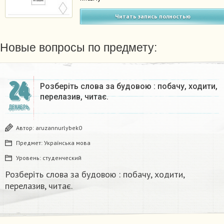
Читать запись полностью
Новые вопросы по предмету:
24
Розберіть слова за будовою : побачу, ходити,
перелазив, читає.
ДЕКАБРЬ
Автор:
aruzannurlybek0
Предмет:
Українська мова
Уровень:
студенческий
Розберіть слова за будовою : побачу, ходити,
перелазив, читає.