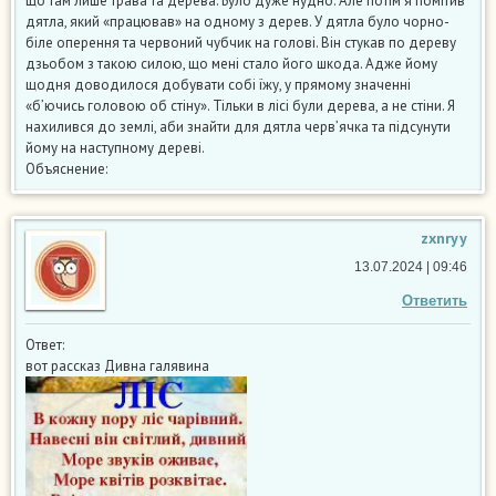
що там лише трава та дерева. Було дуже нудно. Але потім я помітив
дятла, який «працював» на одному з дерев. У дятла було чорно-
біле оперення та червоний чубчик на голові. Він стукав по дереву
дзьобом з такою силою, що мені стало його шкода. Адже йому
щодня доводилося добувати собі їжу, у прямому значенні
«б’ючись головою об стіну». Тільки в лісі були дерева, а не стіни. Я
нахилився до землі, аби знайти для дятла черв’ячка та підсунути
йому на наступному дереві.
Объяснение:
zxnryy
13.07.2024 | 09:46
Ответить
Ответ:
вот рассказ Дивна галявина