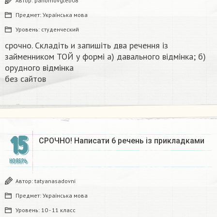
Автор:
pahomovgleb08
Предмет:
Українська мова
Уровень:
студенческий
срочно. Складіть и запишіть два речення із
займенником ТОЙ у формі а) давального відмінка; б)
орудного відмінка
без сайтов
15
СРОЧНО! Написати 6 речень із прикладками​
НОЯБРЬ
Автор:
tatyanasadovni
Предмет:
Українська мова
Уровень:
10 - 11 класс