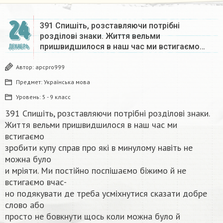
24
391 Спишіть, розставляючи потрібні
розділові знаки. Життя вельми
пришвидшилося в наш час ми встигаємо…
ДЕКАБРЬ
Автор:
apcpro999
Предмет:
Українська мова
Уровень:
5 - 9 класс
391 Спишіть, розставляючи потрібні розділові знаки.
Життя вельми пришвидшилося в наш час ми
встигаємо
зробити купу справ про які в минулому навіть не
можна було
и мріяти. Ми постійно поспішаємо біжимо й не
встигаємо вчас-
но подякувати де треба усміхнутися сказати добре
слово або
просто не бовкнути щось коли можна було й