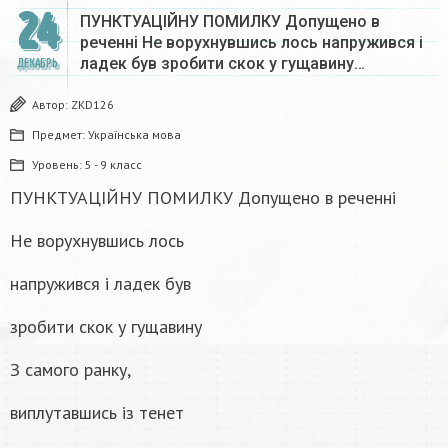
24
ПУНКТУАЦІЙНУ ПОМИЛКУ Допущено в
реченні Не ворухнувшись лось напружився і
ладек був зробити скок у гущавину…
ДЕКАБРЬ
Автор:
ZKD126
Предмет:
Українська мова
Уровень:
5 - 9 класс
ПУНКТУАЦІЙНУ ПОМИЛКУ Допущено в реченні
Не ворухнувшись лось
напружився і ладек був
зробити скок у гущавину
З самого ранку,
виплутавшись із тенет