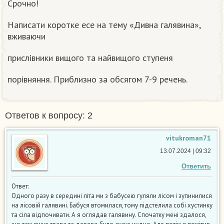
Срочно!
Написати коротке есе на тему «Дивна галявина»,
вживаючи
прислівники вищого та найвищого ступеня
порівняння. Приблизно за обсягом 7-9 речень.
Ответов к вопросу: 2
vitukroman71
13.07.2024 | 09:32
Ответить
Ответ:
Одного разу в середині літа ми з бабусею гуляли лісом і зупинилися
на лісовій галявині. Бабуся втомилася, тому підстелила собі хустинку
та сіла відпочивати. А я оглядав галявину. Спочатку мені здалося,