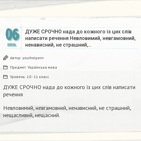
06
ДУЖЕ СРОЧНО нада до кожного із цих слів
написати речення Невловимий, невгамовний,
ненависний, не страшний,…
ИЮНЬ
Автор:
yourhelperrr
Предмет:
Українська мова
Уровень:
10 - 11 класс
ДУЖЕ СРОЧНО нада до кожного із цих слів написати
речення
Невловимий, невгамовний, ненависний, не страшний,
нещасливий, нещасний.