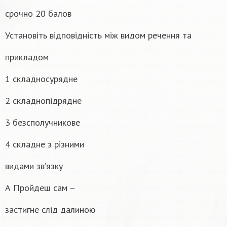
срочно 20 балов
Установіть відповідність між видом речення та
прикладом
1 складносурядне
2 складнопідрядне
3 безсполучникове
4 складне з різними
видами зв’язку
А Пройдеш сам –
застигне слід далиною