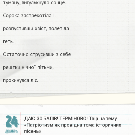
туману, вигулькнуло сонце.
Сорока застрекотіла I.
розпустивши хвіст, полетіла
геть.
Остаточно струсивши з себе
рештки нічної пітьми,
прокинувся лiс.
24
ДАЮ 30 БАЛІВ! ТЕРМІНОВО! Твір на тему
«Патріотизм як провідна тема історичних
пісень»
ДЕКАБРЬ