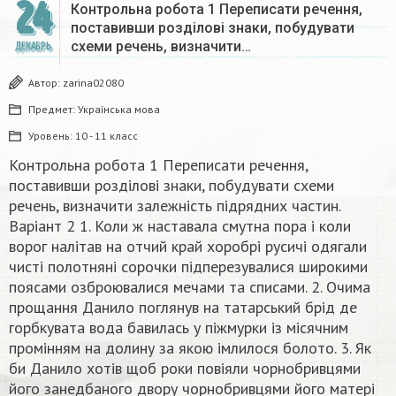
24
Контрольна робота 1 Переписати речення,
поставивши розділові знаки, побудувати
схеми речень, визначити…
ДЕКАБРЬ
Автор:
zarina02080
Предмет:
Українська мова
Уровень:
10 - 11 класс
Контрольна робота 1 Переписати речення,
поставивши розділові знаки, побудувати схеми
речень, визначити залежність підрядних частин.
Варіант 2 1. Коли ж наставала смутна пора і коли
ворог налітав на отчий край хоробрі русичі одягали
чисті полотняні сорочки підперезувалися широкими
поясами озброювалися мечами та списами. 2. Очима
прощання Данило поглянув на татарський брід де
горбкувата вода бавилась у піжмурки із місячним
промінням на долину за якою імлилося болото. 3. Як
би Данило хотів щоб роки повіяли чорнобривцями
його занедбаного двору чорнобривцями його матері