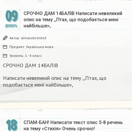
09
СРОЧНО ДАМ 14БАЛІВ Написати невеликий
опис на тему ,,Птах, що подобається мені
найбільше»,
ДЕКАБРЬ
Автор:
alinasobcenko5
Предмет:
Українська мова
Уровень:
1 - 4 класс
СРОЧНО ДАМ 14БАЛІВ
Написати невеликий опис на тему ,,Птах, що
подобається мені найбільше»,
18
СПАМ-БАН! Написати текст опис 5-8 речень
на тему «Стихія» Очень срочно!