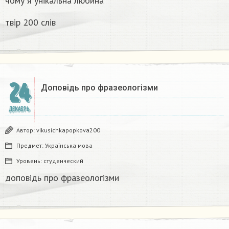
чому я унікальна любина
твір 200 слів
24
Доповідь про фразеологізми ​
ДЕКАБРЬ
Автор:
vikusichkapopkova200
Предмет:
Українська мова
Уровень:
студенческий
доповідь про фразеологізми ​