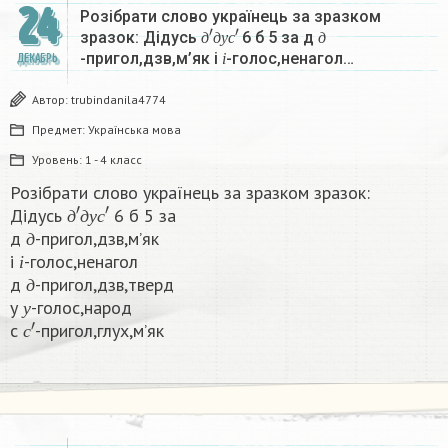
24
Розібрати слово українець за зразком
д
′
д
у
с
′
д
зразок: Дідусь
6 б 5 за д
і
д
д
у
с
д
-пригол,дзв,м’як і
-голос,ненагол…
ДЕКАБРЬ
і
Автор:
trubindanila4774
Предмет:
Українська мова
Уровень:
1 - 4 класс
Розібрати слово українець за зразком зразок:
д
′
д
у
с
′
Дідусь
6 б 5 за
д
д
д
у
с
д
-пригол,дзв,м’як
і
д
і
-голос,ненагол
д
і
д
-пригол,дзв,тверд
у
д
у
-голос,народ
с
′
у
с
-пригол,глух,м’як​
с