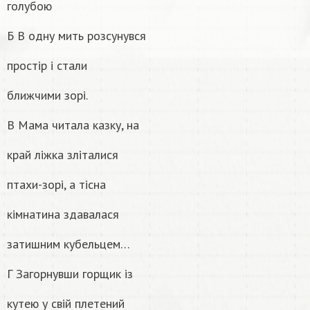
голубою
Б В одну мить розсунувся
простір і стали
ближчими зорі.
В Мама читала казку, на
край ліжка зліталися
птахи-зорі, а тісна
кімнатина здавалася
затишним кубельцем…
Г Загорнувши горщик із
кутею у свій плетений