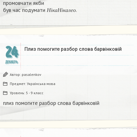
промовчати якби
Н
і
к
а
Н
і
к
а
л
е
о
був час подумати
.​
Н
і
к
а
Н
і
к
а
л
е
о
24
Плиз помогите разбор слова барвінковій
ДЕКАБРЬ
Автор:
pasalenkov
Предмет:
Українська мова
Уровень:
5 - 9 класс
плиз помогите разбор слова барвінковій