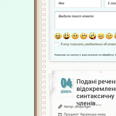
Я хочу получать уведомления об ответ
Нажимая на кнопку я даю согласие на обработк
04
Подані рече
відокремлен
ДЕКАБРЬ
синтаксичну
членів….
Автор:
dhdjsnsjjw
Предмет:
Українська мова