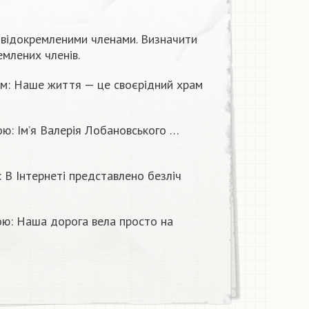
 відокремленими членами. Визначити
емлених членів.
ям: Наше життя — це своєрідний храм
ю: Ім’я Валерія Лобановського …
 В Інтернеті представлено безліч
ою: Наша дорога вела просто на