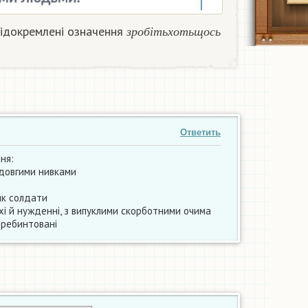
з
р
о
б
і
т
ь
х
о
т
ь
щ
о
с
ь
відокремлені означення
з
р
о
б
і
т
ь
х
о
т
ь
щ
о
с
ь
Ответить
ня:
 довгими нивками
 як солдати
сухі й нужденні, з випуклими скорботними очима
перебинтовані