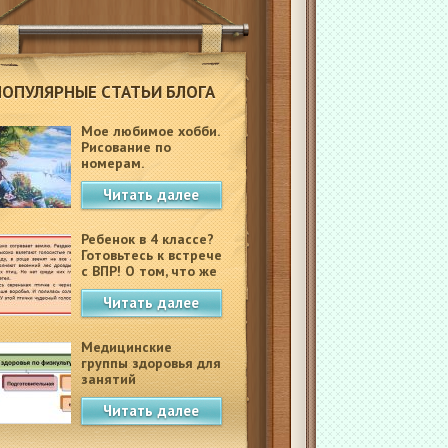
ПОПУЛЯРНЫЕ СТАТЬИ БЛОГА
Мое любимое хобби.
Рисование по
номерам.
Читать далее
Ребенок в 4 классе?
Готовьтесь к встрече
с ВПР! О том, что же
это такое.
Читать далее
Медицинские
группы здоровья для
занятий
физкультурой в
Читать далее
школе