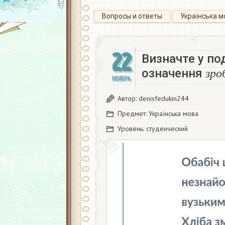
Вопросы и ответы
Українська м
22
Визначте у по
з
р
означення
НОЯБРЬ
з
р
о
Автор:
denisfedukin244
Предмет:
Українська мова
Уровень:
студенческий