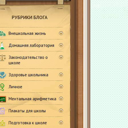
РУБРИКИ БЛОГА
Внешкольная жизнь
Домашняя лаборатория
Законодательство о
школе
Здоровье школьника
Личное
Ментальная арифметика
Плакаты для школы
Подготовка к школе