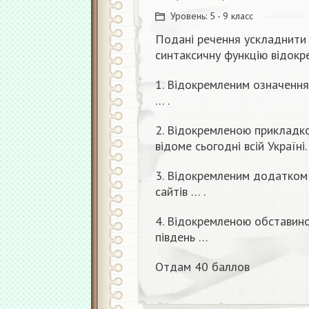
Уровень:
5 - 9 класс
Подані речення ускладнити
синтаксичну функцію відокр
1. Відокремленим означенн
… .
2. Відокремленою прикладко
відоме сьогодні всій Україні.
3. Відокремленим додатком:
сайтів … .
4. Відокремленою обставин
південь …
Отдам 40 баллов