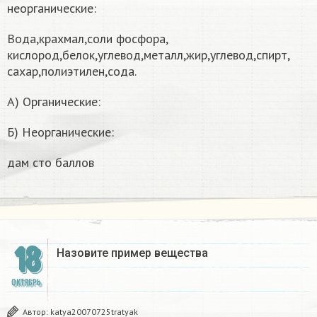
неорганические:
Вода,крахмал,соли фосфора,
кислород,белок,углевод,металл,жир,углевод,спирт,
сахар,полиэтилен,сода.
А) Органические:
Б) Неорганические:
​дам сто баллов
18
Назовите пример вещества​
ОКТЯБРЬ
Автор:
katya20070725tratyak