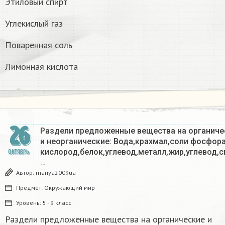
Этиловый спирт
Углекислый газ
Поваренная соль
Лимонная кислота
26
Раздели предложенные вещества на органиче
и неорганические: Вода,крахмал,соли фосфора
кислород,белок,углевод,металл,жир,углевод,с
ОКТЯБРЬ
…
Автор:
mariya2009ua
Предмет:
Окружающий мир
Уровень:
5 - 9 класс
Раздели предложенные вещества на органические и