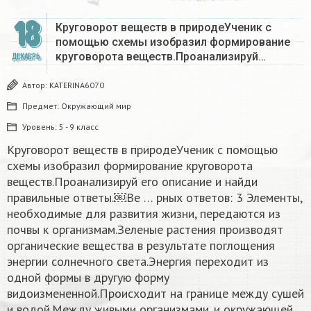
18
Круговорот веществ в природеУченик с
помощью схемы изобразил формирование
круговорота веществ.Проанализируй…
ДЕКАБРЬ
Автор:
KATERINA6070
Предмет:
Окружающий мир
Уровень:
5 - 9 класс
Круговорот веществ в природеУченик с помощью
схемы изобразил формирование круговорота
веществ.Проанализируй его описание и найди
правильные ответы.￼Ве … рных ответов: 3 Элементы,
необходимые для развития жизни, передаются из
почвы к организмам.Зеленые растения производят
органические вещества в результате поглощения
энергии солнечного света.Энергия переходит из
одной формы в другую форму
видоизмененной.Происходит на границе между сушей
и водой.Между живыми организмами. и окружающей