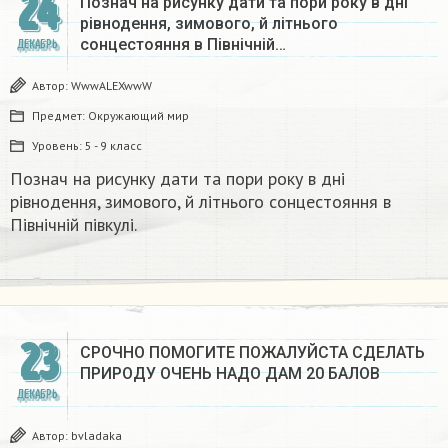
24
Познач на рисунку дати та пори року в дні
рівнодення, зимового, й літнього
сонцестояння в Північній…
ДЕКАБРЬ
Автор:
WwwALEXwwW
Предмет:
Окружающий мир
Уровень:
5 - 9 класс
Познач на рисунку дати та пори року в дні
рівнодення, зимового, й літнього сонцестояння в
Північній півкулі.
23
СРОЧНО ПОМОГИТЕ ПОЖАЛУЙСТА СДЕЛАТЬ
ПРИРОДУ ОЧЕНЬ НАДО ДАМ 20 БАЛОВ​
ДЕКАБРЬ
Автор:
bvladaka