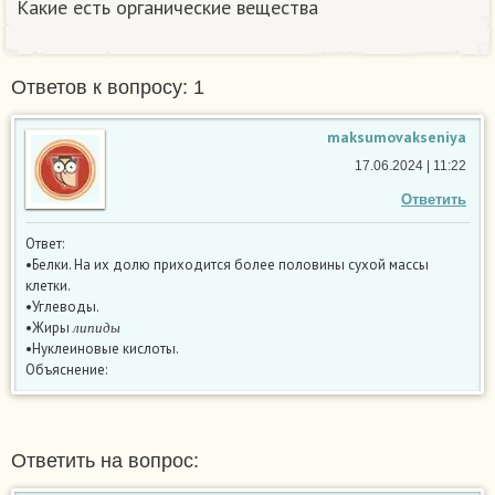
Какие есть органические вещества
Ответов к вопросу: 1
maksumovakseniya
17.06.2024 | 11:22
Ответить
Ответ:
• Белки. На их долю приходится более половины сухой массы
клетки.
•Углеводы.
л
и
п
и
д
ы
•Жиры
л
и
п
и
д
ы
• Нуклеиновые кислоты.
Объяснение:
Ответить на вопрос: