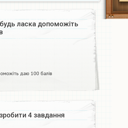
 будь ласка допоможіть
в
поможіть даю 100 балів
зробити 4 завдання