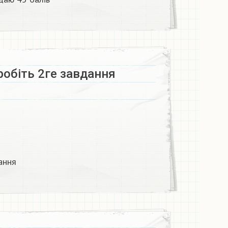
робіть 2ге завдання
ання