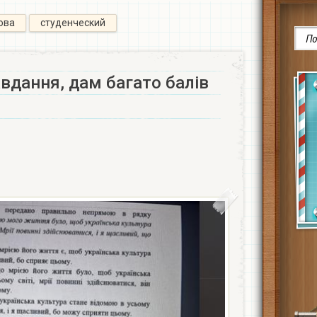
ова
студенческий
авдання, дам багато балів