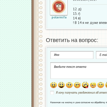
12. д)
13. г)
polarmifa
14. в)
! В 14 я не дуже впевн
Ответить на вопрос:
Я хочу получать уведомления об ответ
Нажимая на кнопку я даю согласие на обработк