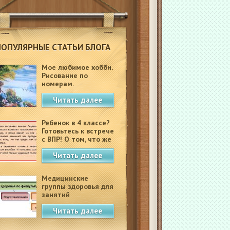
ПОПУЛЯРНЫЕ СТАТЬИ БЛОГА
Мое любимое хобби.
Рисование по
номерам.
Читать далее
Ребенок в 4 классе?
Готовьтесь к встрече
с ВПР! О том, что же
это такое.
Читать далее
Медицинские
группы здоровья для
занятий
физкультурой в
Читать далее
школе