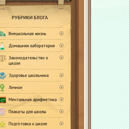
РУБРИКИ БЛОГА
Внешкольная жизнь
Домашняя лаборатория
Законодательство о
школе
Здоровье школьника
Личное
Ментальная арифметика
Плакаты для школы
Подготовка к школе