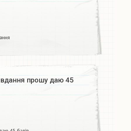
ання
авдання прошу даю 45
даю 45 балів