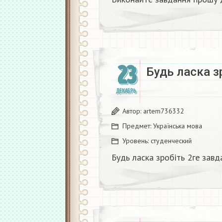
23
Будь ласка з
ДЕКАБРЬ
Автор:
artem736332
Предмет:
Українська мова
Уровень:
студенческий
Будь ласка зробіть 2ге завд