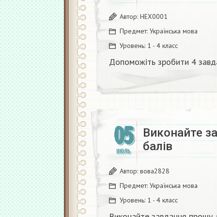
Автор:
HEX0001
Предмет:
Українська мова
Уровень:
1 - 4 класс
Допоможіть зробити 4 завд
05
Виконайте з
балів
ИЮЛЬ
Автор:
вова2828
Предмет:
Українська мова
Уровень:
1 - 4 класс
Виконайте завдання прошу 