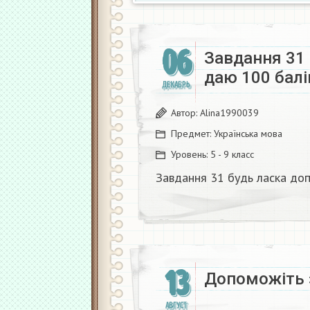
06
Завдання 31
даю 100 балі
ДЕКАБРЬ
Автор:
Alina1990039
Предмет:
Українська мова
Уровень:
5 - 9 класс
Завдання 31 будь ласка до
13
Допоможіть 
АВГУСТ