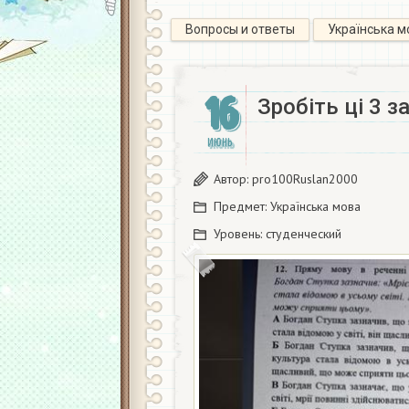
Вопросы и ответы
Українська м
16
Зробіть ці 3 з
ИЮНЬ
Автор:
pro100Ruslan2000
Предмет:
Українська мова
Уровень:
студенческий