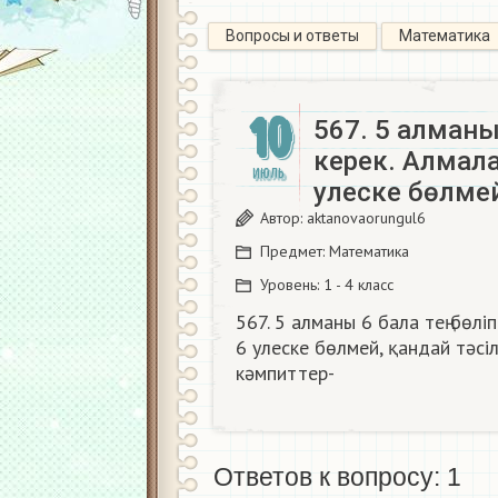
Вопросы и ответы
Математика
10
567. 5 алманы
керек. Алмал
ИЮЛЬ
улеске бөлме
Автор:
aktanovaorungul6
Предмет:
Математика
Уровень:
1 - 4 класс
567. 5 алманы 6 бала тең бөлі
6 улеске бөлмей, қандай тәсіл
кәмпиттер-​
Ответов к вопросу: 1