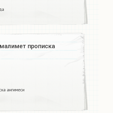
а​
 малимет прописка
ска ангимеси