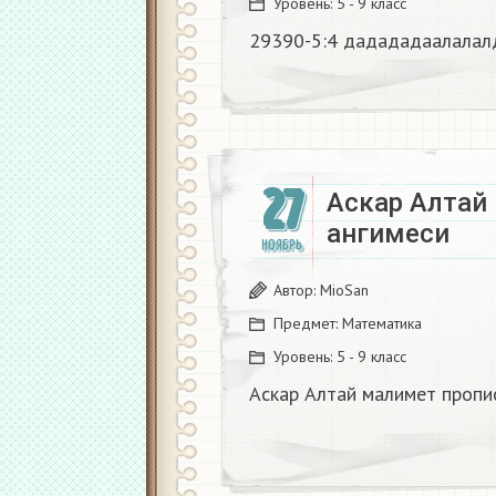
Уровень:
5 - 9 класс
29390-5:4 дадададаалалалд
27
Аскар Алтай
ангимеси ​
НОЯБРЬ
Автор:
MioSan
Предмет:
Математика
Уровень:
5 - 9 класс
Аскар Алтай малимет пропи