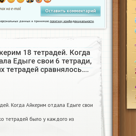
ах на e-mail
у персональных данных и принимаю
политику конфиденциальности
.
керим 18 тетрадей. Когда
ла Едыге свои 6 тетради,
х тетрадей сравнялось….
дей. Когда Айкерим отдала Едыге свои
ко тетрадей было у каждого из