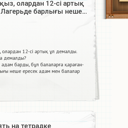
 қыз, олардан 12-сі артық
 Лагерьде барлығы неше…
, олардан 12-сі артық ұл демалды.
ла демалды?
ек адам барды, бұл балаларға қараған-
лығы неше ересек адам мен балалар
ть на тетрадке​