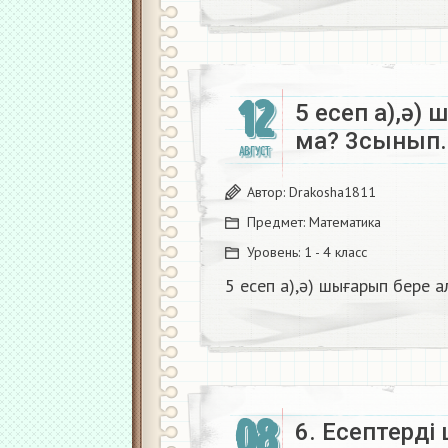
12
5 есеп а),ә)
ма? 3сынып.
АВГУСТ
Автор:
Drakosha1811
Предмет:
Математика
Уровень:
1 - 4 класс
5 есеп а),ә) шығарып бере 
08
6. Есептерді