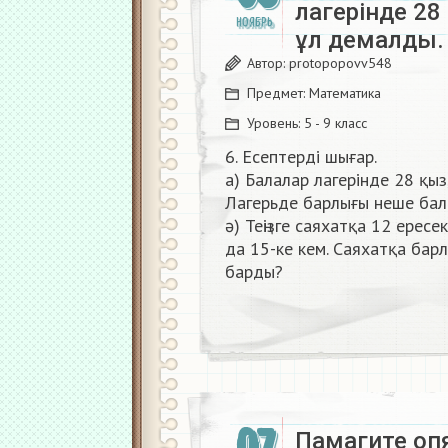
лагерінде 28
НОЯБРЬ
ұл демалды.
Автор:
protopopovv548
Предмет:
Математика
Уровень:
5 - 9 класс
6. Есептерді шығар.
а) Балалар лагерінде 28 қыз
Лагерьде барлығы неше ба
ә) Теңізге саяхатқа 12 ерес
да 15-ке кем. Саяхатқа бар
барды?
07
Памагите опя