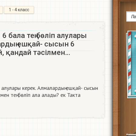
1 - 4 класс
 6 бала тең бөліп алулары
ардың ешқай- сысын 6
й, қандай тәсілмен…
п алулары керек. Алмалардың ешқай- сысын
мен тең бөліп ала алады? ек Такта