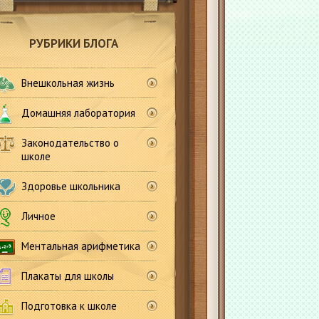
РУБРИКИ БЛОГА
Внешкольная жизнь
Домашняя лаборатория
Законодательство о
школе
Здоровье школьника
Личное
Ментальная арифметика
Плакаты для школы
Подготовка к школе