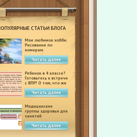
ПОПУЛЯРНЫЕ СТАТЬИ БЛОГА
Мое любимое хобби.
Рисование по
номерам.
Читать далее
Ребенок в 4 классе?
Готовьтесь к встрече
с ВПР! О том, что же
это такое.
Читать далее
Медицинские
группы здоровья для
занятий
физкультурой в
Читать далее
школе