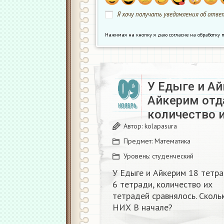
Я хочу получать уведомления об ответ
Нажимая на кнопку я даю согласие на обработк
09
У Едыге и Ай
Айкерим отда
НОЯБРЬ
количество и
Автор:
kolapasura
Предмет:
Математика
Уровень:
студенческий
У Едыге и Айкерим 18 тетра
6 тетради, количество их
тетрадей сравнялось. Сколь
НИХ В начале?​