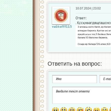
10.07.2024 | 23:02
Ответ:
. Қссқнөагдвщгашсн
valitofff115
Ответить на вопрос: