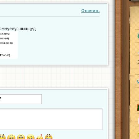
Ответить
соммұееұпщмцщуд