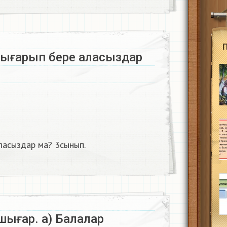
 шығарып бере аласыздар
аласыздар ма? 3сынып.
 шығар. а) Балалар