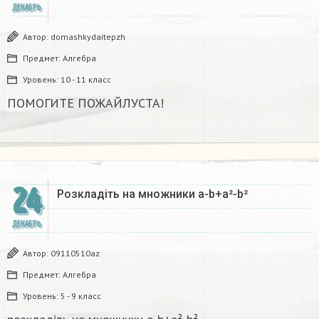
ДЕКАБРЬ
Автор:
domashkydaitepzh
Предмет:
Алгебра
Уровень:
10 - 11 класс
ПОМОГИТЕ ПОЖАЙЛУСТА!
24
Розкладіть на множники а-b+a²-b²​
ДЕКАБРЬ
Автор:
09110510az
Предмет:
Алгебра
Уровень:
5 - 9 класс