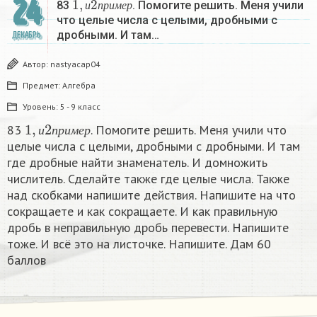
24
83
. Помогите решить. Меня учили
и
п
р
и
м
е
р
что целые числа с целыми, дробными с
дробными. И там…
ДЕКАБРЬ
Автор:
nastyacap04
Предмет:
Алгебра
Уровень:
5 - 9 класс
1
,
и
2
п
р
и
м
е
р
83
. Помогите решить. Меня учили что
и
п
р
и
м
е
р
целые числа с целыми, дробными с дробными. И там
где дробные найти знаменатель. И домножить
числитель. Сделайте также где целые числа. Также
над скобками напишите действия. Напишите на что
сокращаете и как сокращаете. И как правильную
дробь в неправильную дробь перевести. Напишите
тоже. И всё это на листочке. Напишите. Дам 60
баллов