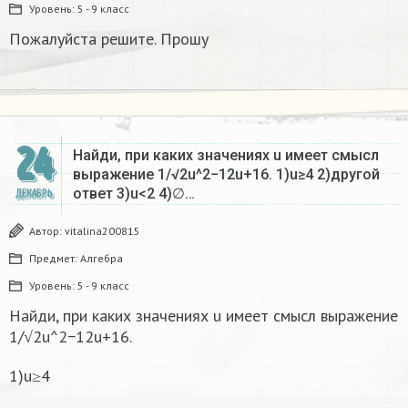
Уровень:
5 - 9 класс
Пожалуйста решите. Прошу
24
Найди, при каких значениях u имеет смысл
выражение 1/√2u^2−12u+16. 1)u≥4 2)другой
ответ 3)u<2 4)∅…
ДЕКАБРЬ
Автор:
vitalina200815
Предмет:
Алгебра
Уровень:
5 - 9 класс
Найди, при каких значениях u имеет смысл выражение
1/√2u^2−12u+16.
1)u≥4