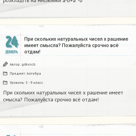
розкладіть на множники а-b+a²-b²​
24
При скольких натуральных чисел х рашение
имеет смысла? Пожалуйста срочно всё
отдам!
ДЕКАБРЬ
Автор:
gdksncb
Предмет:
Алгебра
Уровень:
5 - 9 класс
При скольких натуральных чисел х рашение имеет
смысла? Пожалуйста срочно всё отдам!
1
,
и
2
п
р
и
м
е
р