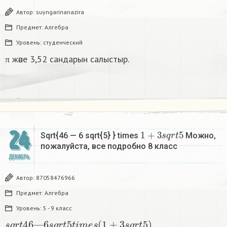
Автор:
suyngarinanazira
Предмет:
Алгебра
Уровень:
студенческий
π және 3,52 сандарын салыстыр.
1
+
3
s
q
r
t
5
24
Sqrt{46 — 6 sqrt{5} } times
Можно,
пожалуйста, все подробно 8 класс​
ДЕКАБРЬ
Автор:
87058476966
Предмет:
Алгебра
Уровень:
5 - 9 класс
s
q
r
t
46
—
6
s
q
r
t
5
t
i
m
e
s
(
1
+
3
s
q
r
t
5
)