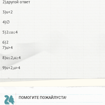
2)другой ответ
3)u<2
4)∅
5)2≤u≤4
6)2
7)u>4
8)u≤2,u≥4
9)u<2,u>4
24
ПОМОГИТЕ ПОЖАЙЛУСТА!