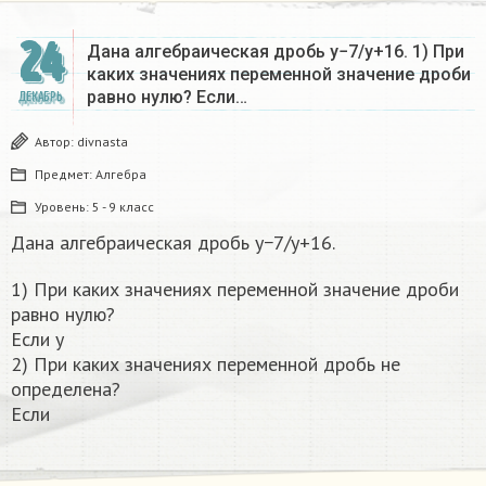
24
Дана алгебраическая дробь y−7/y+16. 1) При
каких значениях переменной значение дроби
равно нулю? Если…
ДЕКАБРЬ
Автор:
divnasta
Предмет:
Алгебра
Уровень:
5 - 9 класс
Дана алгебраическая дробь y−7/y+16.
1) При каких значениях переменной значение дроби
равно нулю?
Если y
2) При каких значениях переменной дробь не
определена?
Если