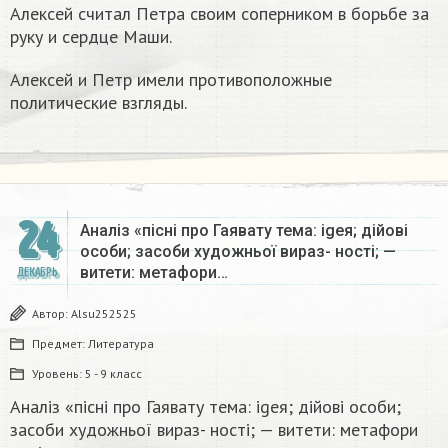
Алексей считал Петра своим соперником в борьбе за
руку и сердце Маши.
Алексей и Петр имели противоположные
политические взгляды.
24
Аналіз «пісні про Гаявату тема: igeя; дійові
особи; засоби художньої вираз- ності; —
витети: метафори…
ДЕКАБРЬ
Автор:
Alsu252525
Предмет:
Литература
Уровень:
5 - 9 класс
Аналіз «пісні про Гаявату тема: igeя; дійові особи;
засоби художньої вираз- ності; — витети: метафори