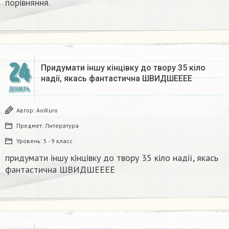
порівняння.​
24
Придумати іншу кінцівку до твору 35 кіло
надії, якась фантастична​ ШВИДШЕЕЕЕ
ДЕКАБРЬ
Автор:
AoiKuro
Предмет:
Литература
Уровень:
5 - 9 класс
придумати іншу кінцівку до твору 35 кіло надії, якась
фантастична​ ШВИДШЕЕЕЕ