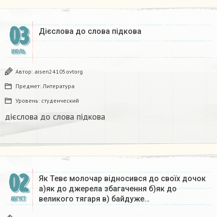
03
Дієслова до слова підкова​
ИЮЛЬ
Автор:
aisen24105ovtorg
Предмет:
Литература
Уровень:
студенческий
дієслова до слова підкова​
02
Як Тевє молочар відносився до своїх дочок
а)як до джерела збагачення б)як до
великого тягаря в) байдуже…
АВГУСТ