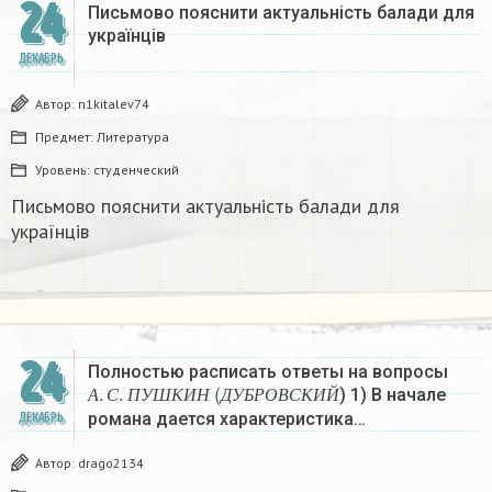
24
Письмово пояснити актуальність балади для
українців
ДЕКАБРЬ
Автор:
n1kitalev74
Предмет:
Литература
Уровень:
студенческий
Письмово пояснити актуальність балади для
українців
24
Полностью расписать ответы на вопросы
А
.
С
.
П
У
Ш
К
И
Н
(
Д
У
Б
Р
О
В
С
К
И
Й
) 1) В начале
А
С
П
У
Ш
К
И
Н
Д
У
Б
Р
О
В
С
К
И
Й
романа дается характеристика…
ДЕКАБРЬ
Автор:
drago2134