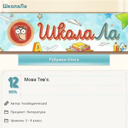
ШколаЛа
Рубрики блога
12
Мова Тев’є.​
ИЮЛЬ
Автор:
hostikgamesaid
Предмет:
Литература
Уровень:
5 - 9 класс