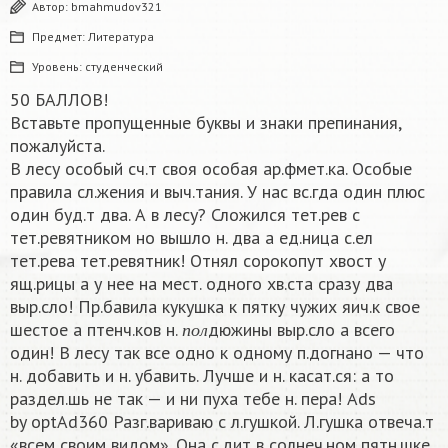
Автор:
bmahmudov321
Предмет:
Литература
Уровень:
студенческий
50 БАЛЛОВ!
Вставьте пропущенные буквы и знаки препинания,
пожалуйста.
В лесу особый сч.т своя особая ар.фмет.ка. Особые
правила сл.жения и выч.тания. У нас вс.гда один плюс
один буд.т два. А в лесу? Сложился тет.рев с
тет.ревятником но вышло н. два а ед.ница с.ел
тет.рева тет.ревятник! Отнял сорокопут хвост у
ящ.рицы а у нее на мест. одного хв.ста сразу два
выр.сло! Пр.бавила кукушка к пятку чужих яич.к свое
п
о
л
шестое а птенч.ков н.
дюжины выр.сло а всего
п
о
л
один! В лесу так все одно к одному п.догнано — что
н. добавить и н. убавить. Лучше и н. касат.ся: а то
раздел.шь не так — и ни пуха тебе н. пера! Ads
by optAd360 Разг.вариваю с л.гушкой. Л.гушка отвеча.т
«всем своим видом». Она с.дит в солнеч.ном пятн.шке