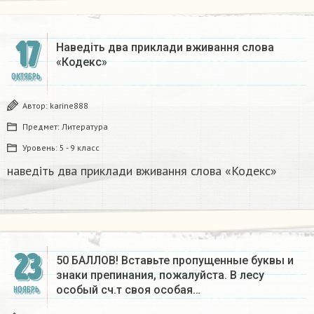
17
Наведіть два приклади вживання слова
«Кодекс»​
ОКТЯБРЬ
Автор:
karine888
Предмет:
Литература
Уровень:
5 - 9 класс
наведіть два приклади вживання слова «Кодекс»​
23
50 БАЛЛОВ! Вставьте пропущенные буквы и
знаки препинания, пожалуйста. В лесу
особый сч.т своя особая…
НОЯБРЬ