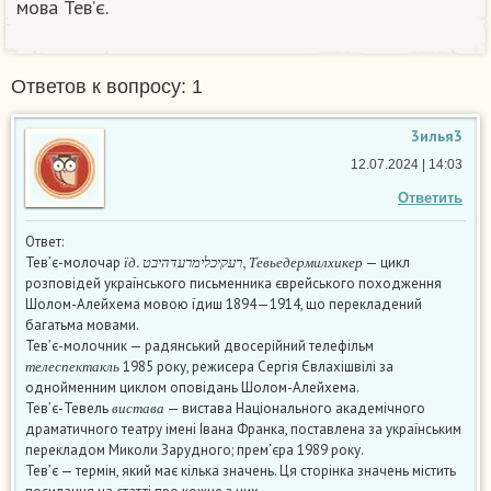
мова Тев’є.​
Ответов к вопросу: 1
3илья3
12.07.2024 | 14:03
Ответить
Ответ:
ї
д
.
ר
ע
ק
י
כ
ל
י
מ
ר
ע
ד
ה
י
ב
ט
,
Т
е
в
ь
е
д
е
р
м
и
л
х
и
к
е
р
Тев’є-молочар
— цикл
ї
д
ט
ב
י
ה
ד
ע
ר
מ
י
ל
כ
י
ק
ע
ר
Т
е
в
ь
е
д
е
р
м
и
л
х
и
к
е
р
розповідей українського письменника єврейського походження
Шолом-Алейхема мовою їдиш 1894—1914, що перекладений
багатьма мовами.
Тев’є-молочник — радянський двосерійний телефільм
т
е
л
е
с
п
е
к
т
а
к
л
ь
1985 року, режисера Сергія Євлахішвілі за
т
е
л
е
с
п
е
к
т
а
к
л
ь
однойменним циклом оповідань Шолом-Алейхема.
в
и
с
т
а
в
а
Тев’є-Тевель
— вистава Національного академічного
в
и
с
т
а
в
а
драматичного театру імені Івана Франка, поставлена за українським
перекладом Миколи Зарудного; прем’єра 1989 року.
Тев’є — термін, який має кілька значень. Ця сторінка значень містить