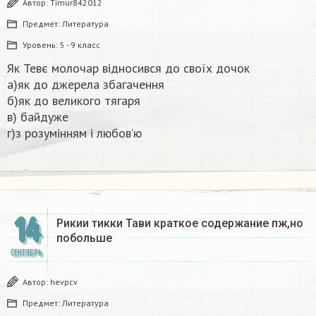
Автор:
Timur842012
Предмет:
Литература
Уровень:
5 - 9 класс
Як Тевє молочар відносився до своїх дочок
а)як до джерела збагачення
б)як до великого тягаря
в) байдуже
г)з розумінням і любов’ю​
14
Рикии тикки Тави краткое содержание пж,но
побольше​
СЕНТЯБРЬ
Автор:
hevpcv
Предмет:
Литература