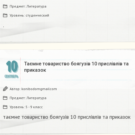
Предмет:
Литература
Уровень:
студенческий
.​
10
Таємне товариство боягузів 10 прислівлів та
приказок​
СЕНТЯБРЬ
Автор:
konibodomgmailcom
Предмет:
Литература
Уровень:
5 - 9 класс
таємне товариство боягузів 10 прислівлів та приказок​