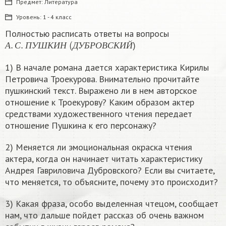
Предмет:
Литература
Уровень:
1 - 4 класс
Полностью расписать ответы на вопросы
А
.
С
.
П
У
Ш
К
И
Н
(
Д
У
Б
Р
О
В
С
К
И
Й
)
А
С
П
У
Ш
К
И
Н
Д
У
Б
Р
О
В
С
К
И
Й
1) В начале романа дается характеристика Кирилы
Петровича Троекурова. Внимательно прочитайте
пушкинский текст. Выражено ли в нем авторское
отношение к Троекурову? Каким образом актер
средствами художественного чтения передает
отношение Пушкина к его персонажу?
2) Меняется ли эмоциональная окраска чтения
актера, когда он начинает читать характеристику
Андрея Гавриловича Дубровского? Если вы считаете,
что меняется, то объясните, почему это происходит?
3) Какая фраза, особо выделенная чтецом, сообщает
нам, что дальше пойдет рассказ об очень важном