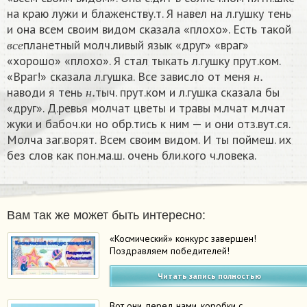
на краю лужи и блаженству.т. Я навел на л.гушку тень
и она всем своим видом сказала «плохо». Есть такой
в
с
е
планетный молч.ливый язык «друг» «враг»
в
с
е
«хорошо» «плохо». Я стал тыкать л.гушку прут.ком.
н
.
«Враг!» сказала л.гушка. Все завис.ло от меня
н
.
н
наводи я тень
тыч. прут.ком и л.гушка сказала бы
н
«друг». Д.ревья молчат цветы и травы м.лчат м.лчат
жуки и бабоч.ки но обр.тись к ним — и они отз.вут.ся.
Молча заг.ворят. Всем своим видом. И ты поймеш. их
без слов как пон.ма.ш. очень бли.кого ч.ловека. ​
Вам так же может быть интересно:
«Космический» конкурс завершен!
Поздравляем победителей!
Читать запись полностью
Вот они, перед нами, коробки с