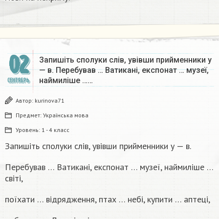
02
Запишіть сполуки слів, увівши прийменники у
— в. Перебував … Ватикані, експонат … музеї,
наймиліше ……
СЕНТЯБРЬ
Автор:
kurinova71
Предмет:
Українська мова
Уровень:
1 - 4 класс
Запишіть сполуки слів, увівши прийменники у — в.
Перебував … Ватикані, експонат … музеї, наймиліше …
світі,
поїхати … відрядження, птах … небі, купити … аптеці,