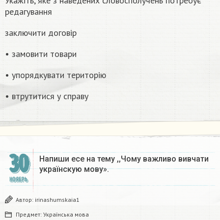
Укажіть, яке з наведених словосполучень потребує
редагування
заключити договір
• замовити товари
• упорядкувати територію
• втрутитися у справу
30
Напиши есе на тему ,,Чому важливо вивчати
українскую мову».​
НОЯБРЬ
Автор:
irinashumskaia1
Предмет:
Українська мова