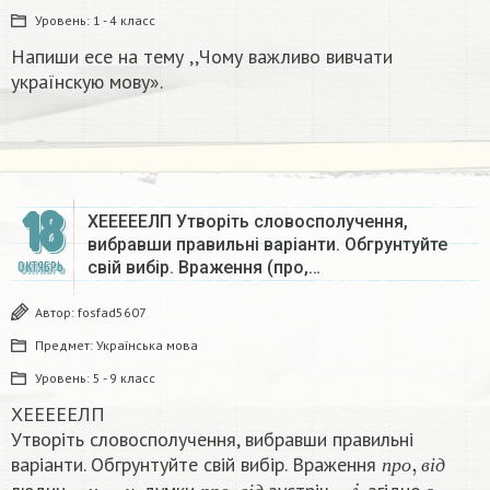
Уровень:
1 - 4 класс
Напиши есе на тему ,,Чому важливо вивчати
українскую мову».​
18
ХЕЕЕЕЕЛП Утворіть словосполучення,
вибравши правильні варіанти. Обгрунтуйте
свій вибір. Враження (про,…
ОКТЯБРЬ
Автор:
fosfad5607
Предмет:
Українська мова
Уровень:
5 - 9 класс
ХЕЕЕЕЕЛП
Утворіть словосполучення, вибравши правильні
п
р
о
,
в
і
д
варіанти. Обгрунтуйте свій вибір. Враження
−
у
,
−
и
п
р
о
,
в
і
д
−
i
з
п
р
о
в
і
д