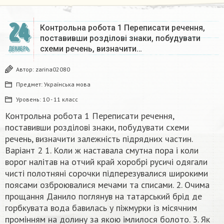
24
Контрольна робота 1 Переписати речення,
поставивши розділові знаки, побудувати
схеми речень, визначити…
ДЕКАБРЬ
Автор:
zarina02080
Предмет:
Українська мова
Уровень:
10 - 11 класс
Контрольна робота 1 Переписати речення,
поставивши розділові знаки, побудувати схеми
речень, визначити залежність підрядних частин.
Варіант 2 1. Коли ж наставала смутна пора і коли
ворог налітав на отчий край хоробрі русичі одягали
чисті полотняні сорочки підперезувалися широкими
поясами озброювалися мечами та списами. 2. Очима
прощання Данило поглянув на татарський брід де
горбкувата вода бавилась у піжмурки із місячним
промінням на долину за якою імлилося болото. 3. Як