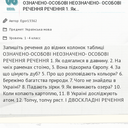
08
ОЗНАЧЕНО-ОСОБОВІ НЕОЗНАЧЕНО- ОСОБОВІ
РЕЧЕННЯ РЕЧЕННЯ 1. Як…
ИЮНЬ
Автор:
Egor13362
Предмет:
Українська мова
Уровень:
1 - 4 класс
Запишіть речення до вiдних колонок таблиці
ОЗНАЧЕНО-ОСОБОВІ НЕОЗНАЧЕНО- ОСОБОВІ
РЕЧЕННЯ РЕЧЕННЯ 1. Як одягалися в давнину. 2. На
чиїх раменах стоїмо, 3. Вона підкорила Європу. 4. За
що цінують дуб? 5. Про що розповідають кольори? 6.
Бережімо багатства природи. 7. Чого не знайдеш в
Україні? 8. Падають зірки. 9. Як виникають озера? 10.
Коли копають картоплю, 11. В Україні дослiджують
атом. 12. Топчу, топчу ряст. I ДВОСКЛАДНІ РЕЧЕННЯ​