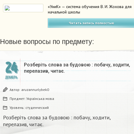
«УниК» — система обучения В. И. Жохова для
начальной школы
Читать запись полностью
Новые вопросы по предмету:
24
Розберіть слова за будовою : побачу, ходити,
перелазив, читає.
ДЕКАБРЬ
Автор:
aruzannurlybek0
Предмет:
Українська мова
Уровень:
студенческий
Розберіть слова за будовою : побачу, ходити,
перелазив, читає.