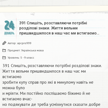
24
391 Спишіть, розставляючи потрібні
розділові знаки. Життя вельми
пришвидшилося в наш час ми встигаємо…
ДЕКАБРЬ
Автор:
apcpro999
Предмет:
Українська мова
Уровень:
5 - 9 класс
391 Спишіть, розставляючи потрібні розділові знаки.
Життя вельми пришвидшилося в наш час ми
встигаємо
зробити купу справ про які в минулому навіть не
можна було
и мріяти. Ми постійно поспішаємо біжимо й не
встигаємо вчас-
но подякувати де треба усміхнутися сказати добре