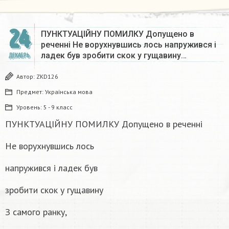
24
ПУНКТУАЦІЙНУ ПОМИЛКУ Допущено в
реченні Не ворухнувшись лось напружився і
ладек був зробити скок у гущавину…
ДЕКАБРЬ
Автор:
ZKD126
Предмет:
Українська мова
Уровень:
5 - 9 класс
ПУНКТУАЦІЙНУ ПОМИЛКУ Допущено в реченні
Не ворухнувшись лось
напружився і ладек був
зробити скок у гущавину
З самого ранку,