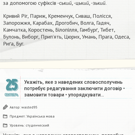
за допомогою суфіксів -ськ
, -цьк
, -зьк
.
и
й
и
й
и
й
Кривий Ріг, Париж, Кременчук, Сиваш, Полісся,
Запорожжя, Карабах, Дрогобич, Волга, Гадяч,
Камчатка, Коростень, Білопілля, Гамбурґ, Тибет,
Булонь, Виборг, Прип’ять, Цюрих, Умань, Прага, Одеса,
Риґа, Буг.
25
Укажіть, яке з наведених словосполучень
потребує редагування заключити договір •
замовити товари • упорядкувати…
СЕНТЯБРЬ
Автор:
wasted95
Предмет:
Українська мова
Уровень:
студенческий