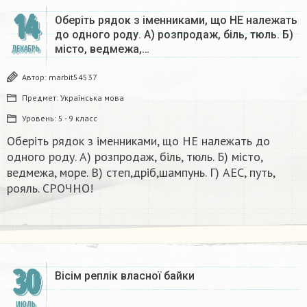
14
Оберіть рядок з іменниками, що НЕ належать
до одного роду. А) розпродаж, біль, тюль. Б)
місто, ведмежа,…
ДЕКАБРЬ
Автор:
marbit54537
Предмет:
Українська мова
Уровень:
5 - 9 класс
Оберіть рядок з іменниками, що НЕ належать до
одного роду. А) розпродаж, біль, тюль. Б) місто,
ведмежа, море. В) степ,дріб,шампунь. Г) АЕС, путь,
рояль. СРОЧНО!
30
Вісім реплік власної байки​
ИЮЛЬ