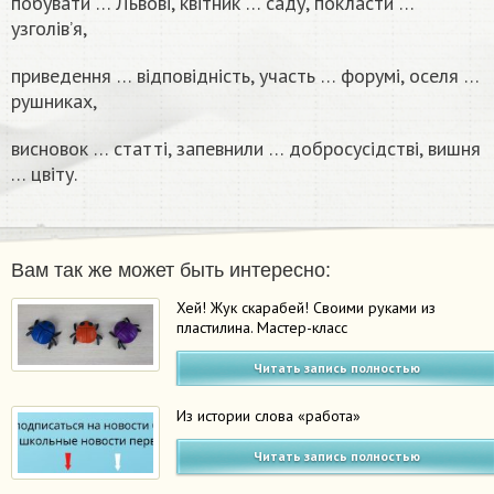
побувати … Львові, квітник … саду, покласти …
узголів’я,
приведення … відповідність, участь … форумі, оселя …
рушниках,
висновок … статті, запевнили … добросусідстві, вишня
… цвіту.
Вам так же может быть интересно:
Хей! Жук скарабей! Своими руками из
пластилина. Мастер-класс
Читать запись полностью
Из истории слова «работа»
Читать запись полностью