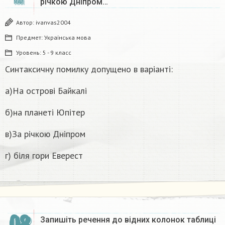
річкою Дніпром…
МАЙ
Автор:
ivanvas2004
Предмет:
Українська мова
Уровень:
5 - 9 класс
Синтаксичну помилку допущено в варіанті:
а)На острові Байкалі
б)на планеті Юпітер
в)За річкою Дніпром
г) біля гори Еверест
Запишіть речення до вiдних колонок таблиці