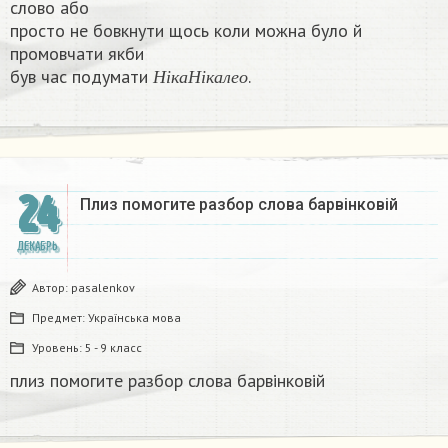
слово або
просто не бовкнути щось коли можна було й
промовчати якби
Н
і
к
а
Н
і
к
а
л
е
о
був час подумати
.​
Н
і
к
а
Н
і
к
а
л
е
о
24
Плиз помогите разбор слова барвінковій
ДЕКАБРЬ
Автор:
pasalenkov
Предмет:
Українська мова
Уровень:
5 - 9 класс
плиз помогите разбор слова барвінковій