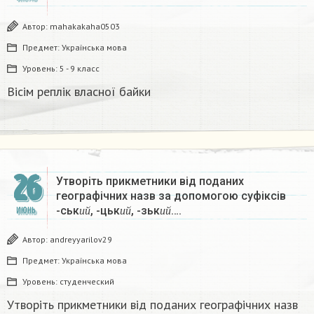
Автор:
mahakakaha0503
Предмет:
Українська мова
Уровень:
5 - 9 класс
Вісім реплік власної байки​
26
Утворіть прикметники від поданих
географічних назв за допомогою суфіксів
и
й
и
й
и
й
-ськ
, -цьк
, -зьк
….
ИЮНЬ
и
й
и
й
и
й
Автор:
andreyyarilov29
Предмет:
Українська мова
Уровень:
студенческий
Утворіть прикметники від поданих географічних назв
и
й
и
й
и
й