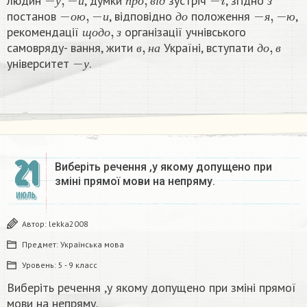
людин
, думки
зустріч
, згідно
−
о
ю
,
−
и
д
о
−
я
,
−
ю
у
и
п
р
о
в
і
д
з
постанов
, відповідно
положення
,
щ
о
д
о
,
з
о
ю
и
д
о
я
ю
рекомендації
організації учнівського
в
,
н
а
д
о
,
в
щ
о
д
о
з
самовряду- вання, жити
Україні, вступати
−
у
в
н
а
д
о
в
університет
.
у
21
Виберіть речення ,у якому допущено при
зміні прямої мови на непряму.​
ИЮЛЬ
Автор:
lekka2008
Предмет:
Українська мова
Уровень:
5 - 9 класс
Виберіть речення ,у якому допущено при зміні прямої
мови на непряму.​