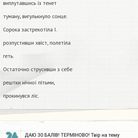
виплутавшись із тенет
туману, вигулькнуло сонце.
Сорока застрекотіла I.
розпустивши хвіст, полетіла
геть.
Остаточно струсивши з себе
рештки нічної пітьми,
прокинувся лiс.
ДАЮ 30 БАЛІВ! ТЕРМІНОВО! Твір на тему