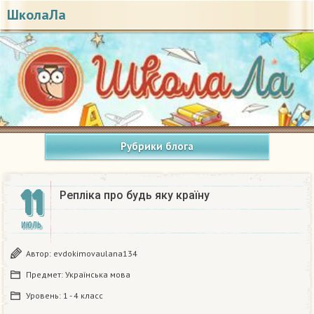
ШколаЛа
Рубрики блога
11
Репліка про будь яку країну​
ИЮЛЬ
Автор:
evdokimovaulana134
Предмет:
Українська мова
Уровень:
1 - 4 класс