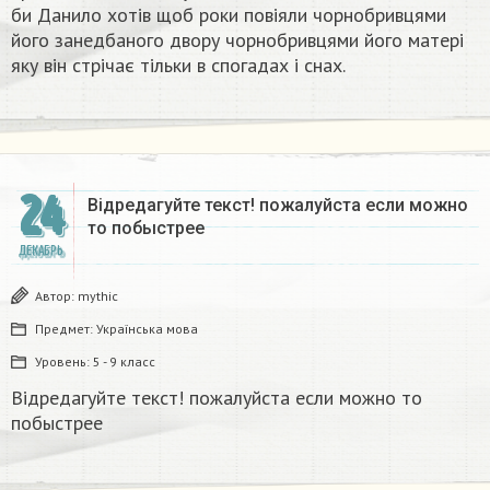
би Данило хотів щоб роки повіяли чорнобривцями
його занедбаного двору чорнобривцями його матері
яку він стрічає тільки в спогадах і снах.
24
Відредагуйте текст! пожалуйста если можно
то побыстрее
ДЕКАБРЬ
Автор:
mythic
Предмет:
Українська мова
Уровень:
5 - 9 класс
Відредагуйте текст! пожалуйста если можно то
побыстрее