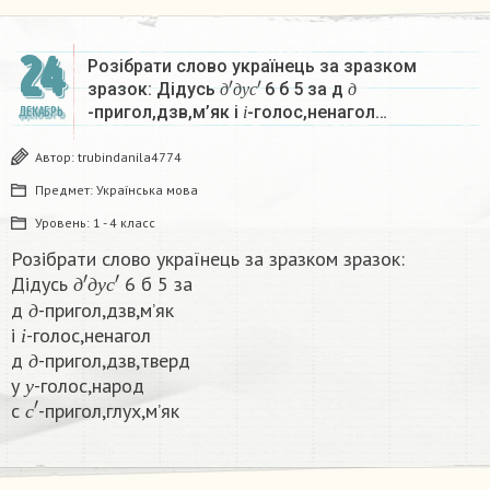
24
Розібрати слово українець за зразком
д
′
д
у
с
′
д
зразок: Дідусь
6 б 5 за д
і
д
д
у
с
д
-пригол,дзв,м’як і
-голос,ненагол…
ДЕКАБРЬ
і
Автор:
trubindanila4774
Предмет:
Українська мова
Уровень:
1 - 4 класс
Розібрати слово українець за зразком зразок:
д
′
д
у
с
′
Дідусь
6 б 5 за
д
д
д
у
с
д
-пригол,дзв,м’як
і
д
і
-голос,ненагол
д
і
д
-пригол,дзв,тверд
у
д
у
-голос,народ
с
′
у
с
-пригол,глух,м’як​
с