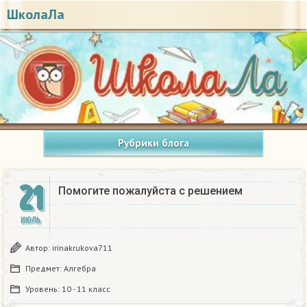
ШколаЛа
Рубрики блога
21
Помогите пожалуйста с решением
ИЮЛЬ
Автор:
irinakrukova711
Предмет:
Алгебра
Уровень:
10 - 11 класс