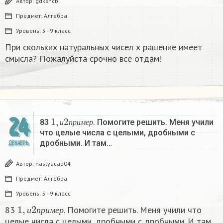
Автор:
gdksncb
Предмет:
Алгебра
Уровень:
5 - 9 класс
При скольких натуральных чисел х рашение имеет
смысла? Пожалуйста срочно всё отдам!
1
,
и
2
п
р
и
м
е
р
24
83
. Помогите решить. Меня учили
и
п
р
и
м
е
р
что целые числа с целыми, дробными с
дробными. И там…
ДЕКАБРЬ
Автор:
nastyacap04
Предмет:
Алгебра
Уровень:
5 - 9 класс
1
,
и
2
п
р
и
м
е
р
83
. Помогите решить. Меня учили что
и
п
р
и
м
е
р
целые числа с целыми, дробными с дробными. И там