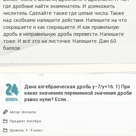
где дробные найти знаменатель. И домножить
числитель. Сделайте также где целые числа. Также
над скобками напишите действия. Напишите на что
сокращаете и как сокращаете. И как правильную
дробь в неправильную дробь перевести. Напишите
тоже. И всё это на листочке. Напишите. Дам 60
баллов
24
Дана алгебраическая дробь y−7/y+16. 1) При
каких значениях переменной значение дроби
равно нулю? Если…
ДЕКАБРЬ
Автор:
divnasta
Предмет:
Алгебра
Уровень:
5 - 9 класс