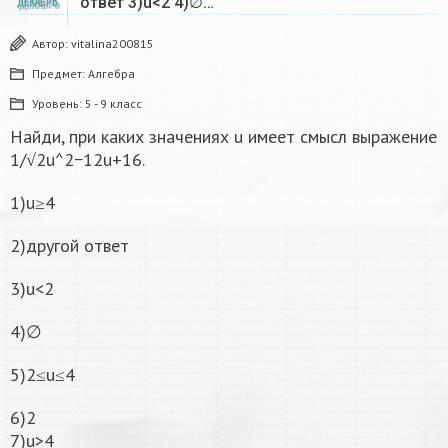
ответ 3)u<2 4)∅…
ДЕКАБРЬ
Автор:
vitalina200815
Предмет:
Алгебра
Уровень:
5 - 9 класс
Найди, при каких значениях u имеет смысл выражение
1/√2u^2−12u+16.
1)u≥4
2)другой ответ
3)u<2
4)∅
5)2≤u≤4
6)2
7)u>4