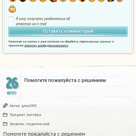
Я хочу получать уведомления об
ответах на e-mail
Нажимая на кнопку я даю согласие на обработку персональных данных и
принимаю
политику конфиденциальности
.
26
Помогите пожалуйста с решением
АВГУСТ
Автор:
garpi090
Предмет:
Алгебра
Уровень:
студенческий
Помогите пожалуйста с решением