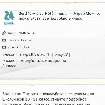
1
+
3
s
q
r
t
5
24
Sqrt{46 — 6 sqrt{5} } times
Можно,
пожалуйста, все подробно 8 класс​
ДЕКАБРЬ
Автор:
87058476966
Предмет:
Алгебра
Уровень:
5 - 9 класс
s
q
r
t
46
—
6
s
q
r
t
5
t
i
m
e
s
(
1
+
3
s
q
r
t
5
)
Можно, пожалуйста, все подробно
8 класс​
Задача по Помогите пожалуйста с решением для
школьников 10 - 11 класс. Узнайте подробное
решение и обсудите его с другими участниками.