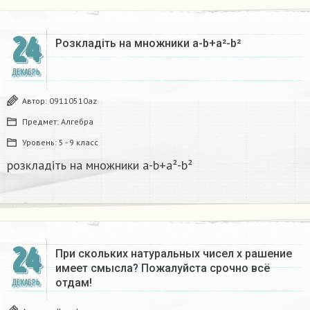
24
Розкладіть на множники а-b+a²-b²​
ДЕКАБРЬ
Автор:
09110510az
Предмет:
Алгебра
Уровень:
5 - 9 класс
розкладіть на множники а-b+a²-b²​
24
При скольких натуральных чисел х рашение
имеет смысла? Пожалуйста срочно всё
отдам!
ДЕКАБРЬ