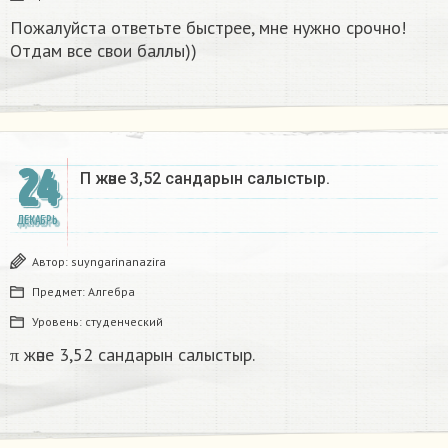
Пожалуйста ответьте быстрее, мне нужно срочно!
Отдам все свои баллы))
24
Π және 3,52 сандарын салыстыр. ​
ДЕКАБРЬ
Автор:
suyngarinanazira
Предмет:
Алгебра
Уровень:
студенческий
π және 3,52 сандарын салыстыр.