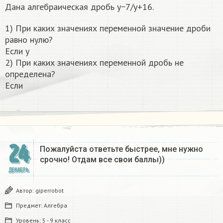
Дана алгебраическая дробь y−7/y+16.
1) При каких значениях переменной значение дроби
равно нулю?
Если y
2) При каких значениях переменной дробь не
определена?
Если
24
Пожалуйста ответьте быстрее, мне нужно
срочно! Отдам все свои баллы))
ДЕКАБРЬ
Автор:
giperrobot
Предмет:
Алгебра
Уровень:
5 - 9 класс