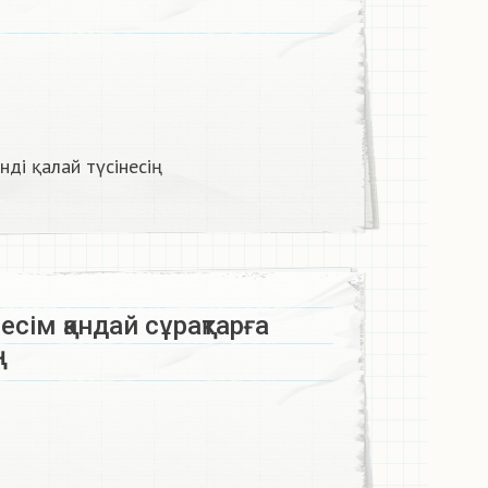
ді қалай түсінесің​
сім қандай сұрақтарға
ң