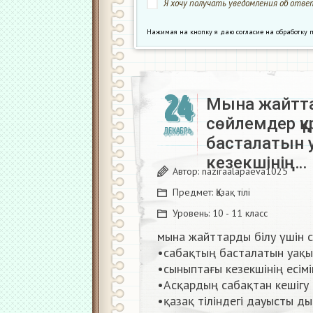
Я хочу получать уведомления об ответ
Нажимая на кнопку я даю согласие на обработк
24
Мына жайтта
сөйлемдер құ
ДЕКАБРЬ
басталатын 
кезекшінің…
Автор:
naziraalapaeva1025
Предмет:
Қазақ тiлi
Уровень:
10 - 11 класс
мына жайттарды білу үшін 
•сабақтың басталатын уақы
•сыныптағы кезекшінің есімі
•Асқардың сабақтан кешігу 
•қазақ тіліндегі дауысты ды