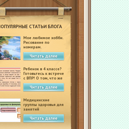
ПОПУЛЯРНЫЕ СТАТЬИ БЛОГА
Мое любимое хобби.
Рисование по
номерам.
Читать далее
Ребенок в 4 классе?
Готовьтесь к встрече
с ВПР! О том, что же
это такое.
Читать далее
Медицинские
группы здоровья для
занятий
физкультурой в
Читать далее
школе