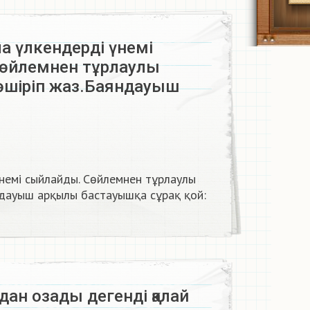
ла үлкендерді үнемі
өйлемнен тұрлаулы
өшіріп жаз.Баяндауыш
үнемі сыйлайды. Сөйлемнен тұрлаулы
дауыш арқылы бастауышқа сұрақ қой:​
дан озады дегенді қалай