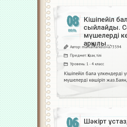
08
Кішіпейіл ба
сыйлайды. С
ИЮЛЬ
мүшелерді к
арқылы…
Автор:
mariiamarkelova73594
Предмет:
Қазақ тiлi
Уровень:
1 - 4 класс
Кішіпейіл бала үлкендерді 
мүшелерді көшіріп жаз.Баян
06
Шәкірт ұстаз