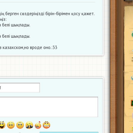
ің берген сөздеріңізді бірін-бірімен қосу қажет.
ңіз:
н белі шықпады.
н белі шықпады.
 казахском,но вроде оно.:33