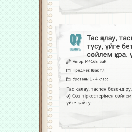
07
Тас қалау, та
түсу, үйге бе
НОЯБРЬ
сөйлем құра. 
Автор:
M416EnSaR
Предмет:
Қазақ тiлi
Уровень:
1 - 4 класс
Тас қалау, таспен безендіру,
ә) Сөз тіркестерімен сөйлем
үйге қайту.