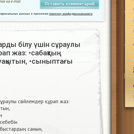
ах на e-mail
у персональных данных и принимаю
политику конфиденциальности
.
рды білу үшін сұраулы
рап жаз: •сабақтың
уақытын, •сыныптағы
сұраулы сөйлемдер құрап жаз:
тын,
н
себебін
быстардың саның. ​