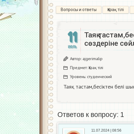
Вопросы и ответы
Қазақ тiлi
11
Таяқ тастам,б
сөздеріне сөйл
ИЮЛЬ
Автор:
ajgerimalip
Предмет:
Қазақ тiлi
Уровень:
студенческий
Таяқ тастам,бесіктен белі шы
Ответов к вопросу: 1
11.07.2024 | 08:56