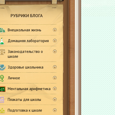
РУБРИКИ БЛОГА
Внешкольная жизнь
Домашняя лаборатория
Законодательство о
школе
Здоровье школьника
Личное
Ментальная арифметика
Плакаты для школы
Подготовка к школе