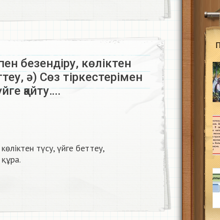
спен безендіру, көліктен
ттеу, ә) Сөз тіркестерімен
үйге қайту….
 көліктен түсу, үйге беттеу,
 құра.