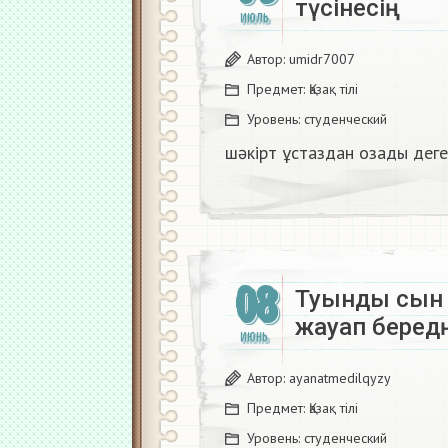
түсінесің​
ИЮЛЬ
Автор:
umidr7007
Предмет:
Қазақ тiлi
Уровень:
студенческий
шәкірт ұстаздан озады деген
08
Туынды сын е
жауап беред
ИЮНЬ
Автор:
ayanatmedilqyzy
Предмет:
Қазақ тiлi
Уровень:
студенческий