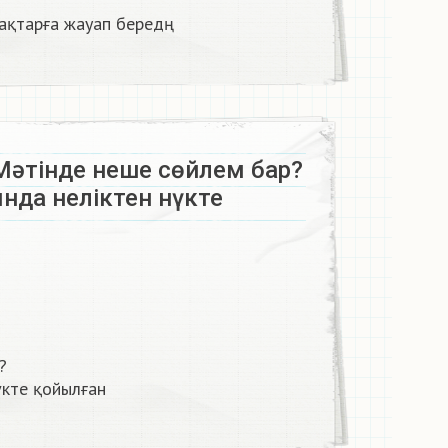
рақтарға жауап бередң
 Мәтінде неше сөйлем бар?
нда неліктен нүкте
?
кте қойылған​