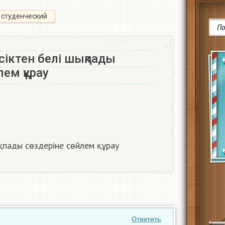
студенческий
есіктен белі шықпады
ем құрау​
қпады сөздеріне сөйлем құрау​
Ответить