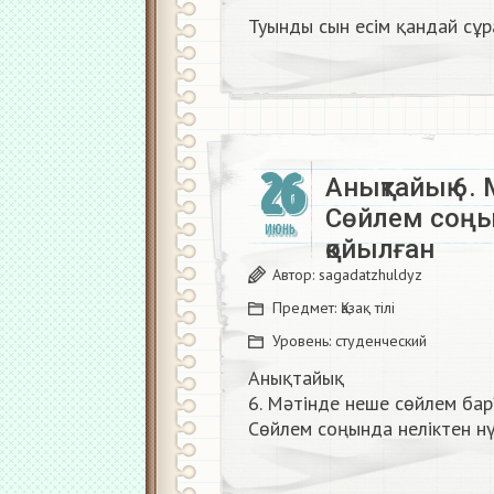
Туынды сын есім қандай сұ
26
Анықтайық 6.
Сөйлем соңы
ИЮНЬ
қойылған​
Автор:
sagadatzhuldyz
Предмет:
Қазақ тiлi
Уровень:
студенческий
Анықтайық
6. Мәтінде неше сөйлем бар
Сөйлем соңында неліктен нү