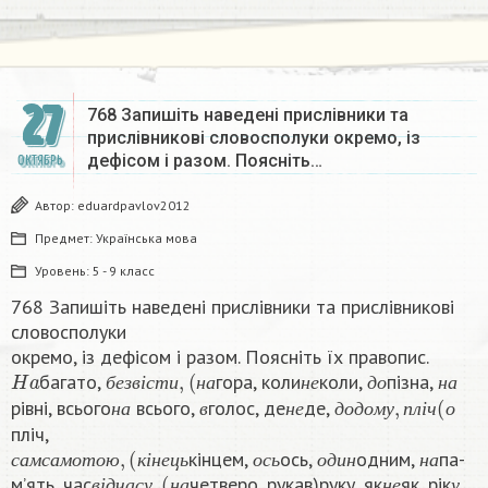
27
768 Запишіть наведені прислівники та
прислівникові словосполуки окремо, із
дефісом і разом. Поясніть…
ОКТЯБРЬ
Автор:
eduardpavlov2012
Предмет:
Українська мова
Уровень:
5 - 9 класс
768 Запишіть наведені прислівники та прислівникові
словосполуки
окремо, із дефісом і разом. Поясніть їх правопис.
H
a
б
е
з
в
і
с
т
и
,
(
н
а
н
е
д
о
н
а
багато,
гора, коли
коли,
пізна,
н
а
в
н
е
д
о
д
о
м
у
,
п
л
і
ч
(
о
б
е
з
в
і
с
т
и
н
а
н
е
д
о
н
а
рівні, всього
всього,
голос, де
де,
н
а
в
н
е
д
о
д
о
м
у
п
л
і
ч
о
пліч,
с
а
м
с
а
м
о
т
о
ю
,
(
к
і
н
е
ц
ь
о
с
ь
о
д
и
н
н
а
кінцем,
ось,
одним,
па-
в
і
д
ч
а
с
у
,
(
н
а
н
е
у
с
а
м
с
а
м
о
т
о
ю
к
і
н
е
ц
ь
о
с
ь
о
д
и
н
н
а
м’ять, час
четверо, рукав)руку, як
як, рік