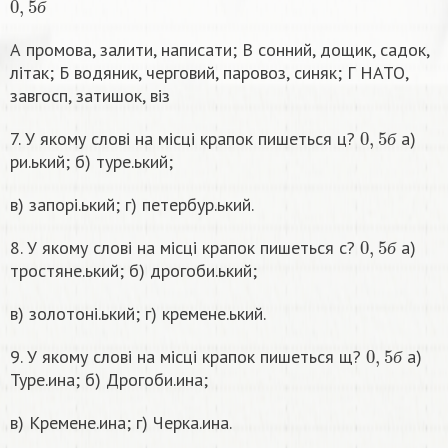
б
А промова, залити, написати; В сонний, дощик, садок,
літак; Б водяник, черговий, паровоз, синяк; Г НАТО,
завгосп, затишок, віз
0
,
5
б
7. У якому слові на місці крапок пишеться ц?
а)
б
ри.ький; б) туре.ький;
в) запорі.ький; г) петербур.ький.
0
,
5
б
8. У якому слові на місці крапок пишеться с?
а)
б
тростяне.ький; б) дрогоби.ький;
в) золотоні.ький; г) кремене.ький.
0
,
5
б
9. У якому слові на місці крапок пишеться щ?
а)
б
Туре.ина; б) Дрогоби.ина;
в) Кремене.ина; г) Черка.ина.