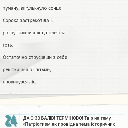
туману, вигулькнуло сонце.
Сорока застрекотіла I.
розпустивши хвіст, полетіла
геть.
Остаточно струсивши з себе
рештки нічної пітьми,
прокинувся лiс.
24
ДАЮ 30 БАЛІВ! ТЕРМІНОВО! Твір на тему
«Патріотизм як провідна тема історичних