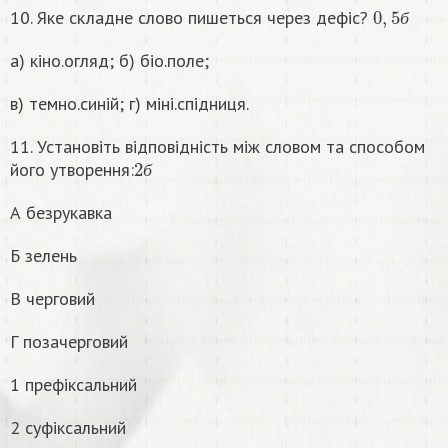
0
,
5
б
10. Яке складне слово пишеться через дефіс?
б
а) кіно.огляд; б) біо.поле;
в) темно.синій; г) міні.спідниця.
11. Установіть відповідність між словом та способом
2
б
його утворення:
б
А безрукавка
Б зелень
В черговий
Г позачерговий
1 префіксальний
2 суфіксальний