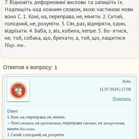
7. Вiдновiть деформовані вислови та запишіть їх.
Надпишіть над кожним словом, якою частиною мови
воно С. 1. Коні, на, переправа, не, міняти. 2. Ситий,
голодний, не, розуміти. 3. Сім, раз, відміряти, один,
вiдрiзати. 4. Баба, з, вiз, кобила, легше. 5. Бо- ятися,
не, той, собака, що, брехати, а, той, що, лащитися
Н
а
р
.
т
в
.
.​
Н
а
р
т
в
Ответов к вопросу: 1
Roln
11.07.2024 | 17:08
Ответить
Ответ:
1. Коні, на, переправа, не, міняти.
і
м
е
н
н
и
к
п
р
и
й
м
е
н
н
и
к
і
м
е
н
н
и
к
з
а
п
е
р
е
ч
е
н
н
я
— Коні
, на
, переправа
, не
,
д
і
є
с
л
о
в
о
і
м
е
н
н
и
к
п
р
и
й
м
е
н
н
и
к
і
м
е
н
н
и
к
з
а
п
е
р
е
ч
е
н
н
я
міняти
.
д
і
є
с
л
о
в
о
2. Ситий, голодний, не, розуміти.
п
р
и
к
м
е
т
н
и
к
п
р
и
к
м
е
т
н
и
к
з
а
п
е
р
е
ч
е
н
н
я