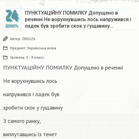
24
ПУНКТУАЦІЙНУ ПОМИЛКУ Допущено в
реченні Не ворухнувшись лось напружився і
ладек був зробити скок у гущавину…
ДЕКАБРЬ
Автор:
ZKD126
Предмет:
Українська мова
Уровень:
5 - 9 класс
ПУНКТУАЦІЙНУ ПОМИЛКУ Допущено в реченні
Не ворухнувшись лось
напружився і ладек був
зробити скок у гущавину
З самого ранку,
виплутавшись із тенет