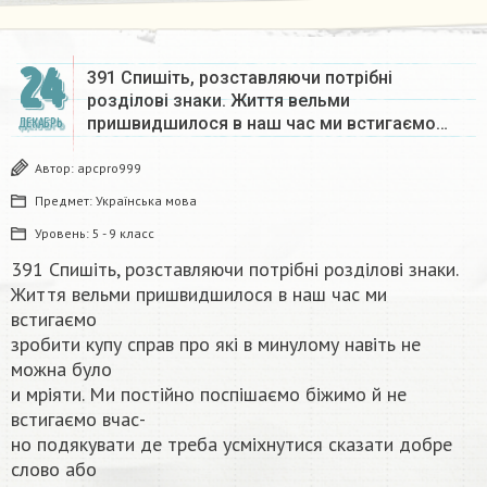
24
391 Спишіть, розставляючи потрібні
розділові знаки. Життя вельми
пришвидшилося в наш час ми встигаємо…
ДЕКАБРЬ
Автор:
apcpro999
Предмет:
Українська мова
Уровень:
5 - 9 класс
391 Спишіть, розставляючи потрібні розділові знаки.
Життя вельми пришвидшилося в наш час ми
встигаємо
зробити купу справ про які в минулому навіть не
можна було
и мріяти. Ми постійно поспішаємо біжимо й не
встигаємо вчас-
но подякувати де треба усміхнутися сказати добре
слово або