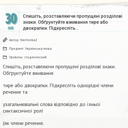
30
Спишіть, розставляючи пропущені розділові
знаки. Обґрунтуйте вживання тире або
двокрапки. Підкресліть…
МАЙ
Автор:
Nerminka2
Предмет:
Українська мова
Уровень:
студенческий
Спишіть, розставляючи пропущені розділові знаки.
Обґрунтуйте вживання
тире або двокрапки. Підкресліть однорідні члени
речення та
узагальнювальні слова відповідно до їхньої
синтаксичної ролі
(як члени речення.