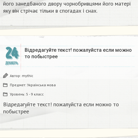
його занедбаного двору чорнобривцями його матері
яку він стрічає тільки в спогадах і снах.
24
Відредагуйте текст! пожалуйста если можно
то побыстрее
ДЕКАБРЬ
Автор:
mythic
Предмет:
Українська мова
Уровень:
5 - 9 класс
Відредагуйте текст! пожалуйста если можно то
побыстрее