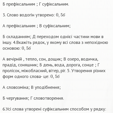
Б префіксальним ; Г суфіксальним.
0
,
5
б
3. Слово водогін утворено:
б
А префіксальним ; В суфіксальним;
Б складанням; Д переходом однієї частини мови в
іншу. 4.Вкажіть рядок, у якому всі слова з непохідною
0
,
5
б
основою:
б
А вечірній , тепло, сон, дощик; В озеро, водичка,
прадід, соняшник; Б день, вода, дорога, сонце ; Г
пролісок, міжобласний, вітер, ріг. 5. Утворення різних
0
,
5
б
форм одного слова- це:
б
А словозміна; В уподібнення;
Б чергування; Г словотворення.
6.Усі слова утворені суфіксальним способом у рядку:
0
,
5
б