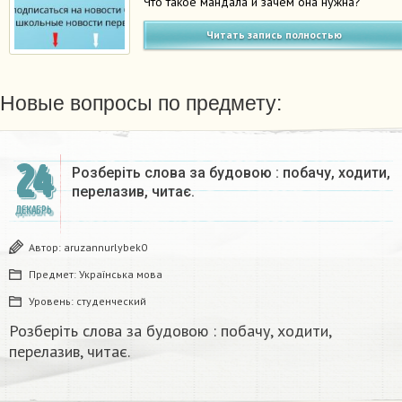
Что такое мандала и зачем она нужна?
Читать запись полностью
Новые вопросы по предмету:
24
Розберіть слова за будовою : побачу, ходити,
перелазив, читає.
ДЕКАБРЬ
Автор:
aruzannurlybek0
Предмет:
Українська мова
Уровень:
студенческий
Розберіть слова за будовою : побачу, ходити,
перелазив, читає.