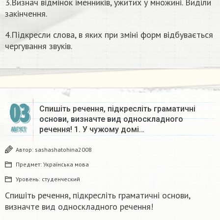
3.Визнач відмінок іменників, ужитих у множині. Виділи
закінчення.
4.Підкресли слова, в яких при зміні форм відбувається
чергування звуків.
03
Спишіть речення, підкресліть граматичні
основи, визначте вид односкладного
речення! 1. У чужому домі…
АВГУСТ
Автор:
sashashatohina2008
Предмет:
Українська мова
Уровень:
студенческий
Спишіть речення, підкресліть граматичні основи,
визначте вид односкладного речення!