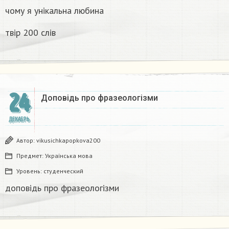
чому я унікальна любина
твір 200 слів
24
Доповідь про фразеологізми ​
ДЕКАБРЬ
Автор:
vikusichkapopkova200
Предмет:
Українська мова
Уровень:
студенческий
доповідь про фразеологізми ​