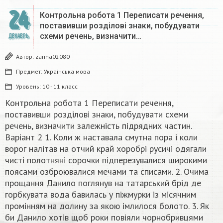
24
Контрольна робота 1 Переписати речення,
поставивши розділові знаки, побудувати
схеми речень, визначити…
ДЕКАБРЬ
Автор:
zarina02080
Предмет:
Українська мова
Уровень:
10 - 11 класс
Контрольна робота 1 Переписати речення,
поставивши розділові знаки, побудувати схеми
речень, визначити залежність підрядних частин.
Варіант 2 1. Коли ж наставала смутна пора і коли
ворог налітав на отчий край хоробрі русичі одягали
чисті полотняні сорочки підперезувалися широкими
поясами озброювалися мечами та списами. 2. Очима
прощання Данило поглянув на татарський брід де
горбкувата вода бавилась у піжмурки із місячним
промінням на долину за якою імлилося болото. 3. Як
би Данило хотів щоб роки повіяли чорнобривцями