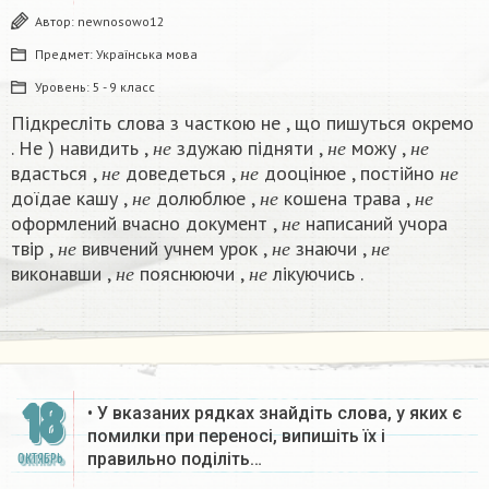
Автор:
newnosowo12
Предмет:
Українська мова
Уровень:
5 - 9 класс
Підкресліть слова з часткою не , що пишуться окремо
н
е
н
е
н
е
. Не ) навидить ,
здужаю підняти ,
можу ,
н
е
н
е
н
е
н
е
н
е
н
е
вдасться ,
доведеться ,
дооцінюе , постійно
н
е
н
е
н
е
н
е
н
е
н
е
доïдае кашу ,
долюблюе ,
кошена трава ,
н
е
н
е
н
е
н
е
оформлений вчасно документ ,
написаний учора
н
е
н
е
н
е
н
е
твір ,
вивчений учнем урок ,
знаючи ,
н
е
н
е
н
е
н
е
н
е
виконавши ,
пояснюючи ,
лікуючись .​
н
е
н
е
18
• У вказаних рядках знайдіть слова, у яких є
помилки при переносі, випишіть їх і
правильно поділіть…
ОКТЯБРЬ