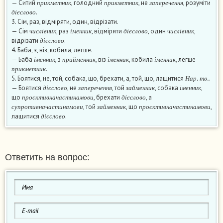
— Ситий
, голодний
, не
, розуміти
д
і
є
с
л
о
в
о
п
р
и
к
м
е
т
н
и
к
п
р
и
к
м
е
т
н
и
к
з
а
п
е
р
е
ч
е
н
н
я
.
д
і
є
с
л
о
в
о
3. Сім, раз, відміряти, один, відрізати.
ч
и
с
л
і
в
н
и
к
і
м
е
н
н
и
к
д
і
є
с
л
о
в
о
ч
и
с
л
і
в
н
и
к
— Сім
, раз
, відміряти
, один
,
д
і
є
с
л
о
в
о
ч
и
с
л
і
в
н
и
к
і
м
е
н
н
и
к
д
і
є
с
л
о
в
о
ч
и
с
л
і
в
н
и
к
відрізати
.
д
і
є
с
л
о
в
о
4. Баба, з, віз, кобила, легше.
і
м
е
н
н
и
к
п
р
и
й
м
е
н
н
и
к
і
м
е
н
н
и
к
і
м
е
н
н
и
к
— Баба
, з
, віз
, кобила
, легше
п
р
и
к
м
е
т
н
и
к
і
м
е
н
н
и
к
п
р
и
й
м
е
н
н
и
к
і
м
е
н
н
и
к
і
м
е
н
н
и
к
.
Н
а
р
.
т
в
.
п
р
и
к
м
е
т
н
и
к
5. Боятися, не, той, собака, що, брехати, а, той, що, лащитися
.
д
і
є
с
л
о
в
о
з
а
п
е
р
е
ч
е
н
н
я
з
а
й
м
е
н
н
и
к
і
м
е
н
н
и
к
Н
а
р
т
в
— Боятися
, не
, той
, собака
,
п
р
о
є
к
т
и
в
н
а
ч
а
с
т
и
н
а
м
о
в
и
д
і
є
с
л
о
в
о
д
і
є
с
л
о
в
о
з
а
п
е
р
е
ч
е
н
н
я
з
а
й
м
е
н
н
и
к
і
м
е
н
н
и
к
що
, брехати
, а
с
у
п
р
о
т
и
в
н
а
ч
а
с
т
и
н
а
м
о
в
и
з
а
й
м
е
н
н
и
к
п
р
о
є
к
т
и
в
н
а
ч
а
с
т
и
н
а
м
о
в
и
п
р
о
є
к
т
и
в
н
а
ч
а
с
т
и
н
а
м
о
в
и
д
і
є
с
л
о
в
о
, той
, що
,
д
і
є
с
л
о
в
о
с
у
п
р
о
т
и
в
н
а
ч
а
с
т
и
н
а
м
о
в
и
з
а
й
м
е
н
н
и
к
п
р
о
є
к
т
и
в
н
а
ч
а
с
т
и
н
а
м
о
в
и
лащитися
.
д
і
є
с
л
о
в
о
Ответить на вопрос: