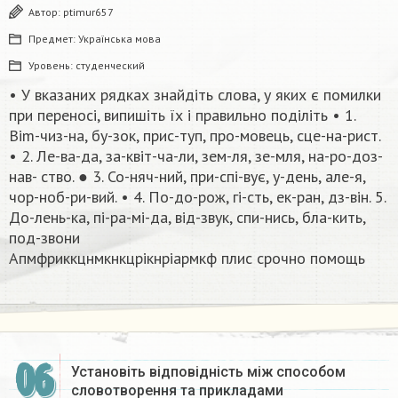
Автор:
ptimur657
Предмет:
Українська мова
Уровень:
студенческий
• У вказаних рядках знайдіть слова, у яких є помилки
при переносі, випишіть їх і правильно поділіть • 1.
Вim-чиз-на, бу-зок, прис-туп, про-мовець, сце-на-рист.
• 2. Ле-ва-да, за-квіт-ча-ли, зем-ля, зе-мля, на-ро-доз-
нав- ство. ● 3. Со-няч-ний, при-спі-вує, у-день, але-я,
чор-ноб-ри-вий. • 4. По-до-рож, гі-сть, ек-ран, дз-він. 5.
До-лень-ка, пі-ра-мі-да, від-звук, спи-нись, бла-кить,
под-звони
Апмфриккцнмкнкцрікнріармкф плис срочно помощь​
06
Установіть відповідність між способом
словотворення та прикладами