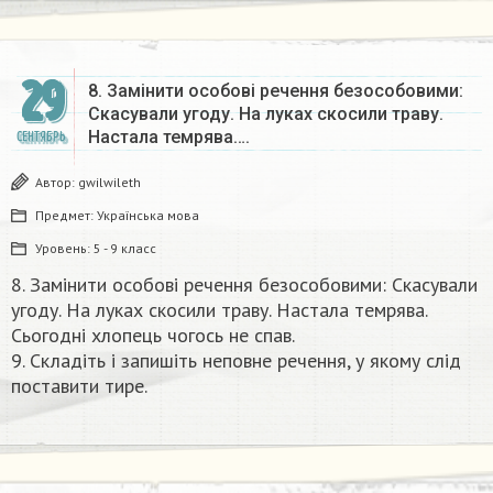
29
8. Замінити особові речення безособовими:
Скасували угоду. На луках скосили траву.
Настала темрява….
СЕНТЯБРЬ
Автор:
gwilwileth
Предмет:
Українська мова
Уровень:
5 - 9 класс
8. Замінити особові речення безособовими: Скасували
угоду. На луках скосили траву. Настала темрява.
Сьогодні хлопець чогось не спав.
9. Складіть і запишіть неповне речення, у якому слід
поставити тире.​