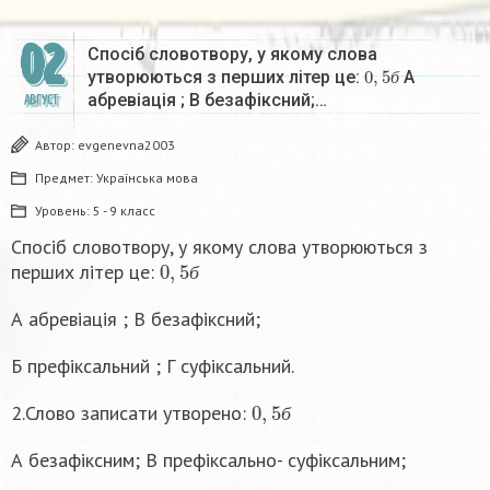
02
Спосіб словотвору, у якому слова
0
,
5
б
утворюються з перших літер це:
А
б
абревіація ; В безафіксний;…
АВГУСТ
Автор:
evgenevna2003
Предмет:
Українська мова
Уровень:
5 - 9 класс
Спосіб словотвору, у якому слова утворюються з
0
,
5
б
перших літер це:
б
А абревіація ; В безафіксний;
Б префіксальний ; Г суфіксальний.
0
,
5
б
2.Слово записати утворено:
б
А безафіксним; В префіксально- суфіксальним;