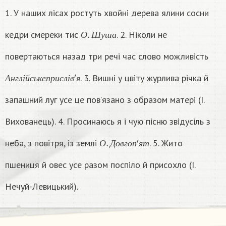
1. У наших лісах ростуть хвойні дерева ялини сосни
О
.
Ш
у
ш
а
кедри смереки тис
. 2. Ніколи не
О
Ш
у
ш
а
повертаються назад три речі час слово можливість
А
н
г
л
і
й
с
ь
к
е
п
р
и
с
л
і
в
′
я
. 3. Вишні у цвіту журлива річка й
А
н
г
л
і
й
с
ь
к
е
п
р
и
с
л
і
в
я
запашний луг усе це пов’язано з образом матері (І.
Вихованець). 4. Просинаюсь я і чую пісню звідусіль з
О
.
Д
о
в
г
о
п
′
я
т
неба, з повітря, із землі
. 5. Жито
О
Д
о
в
г
о
п
я
т
пшениця й овес усе разом поспіло й присохло (І.
Нечуй-Левицький).