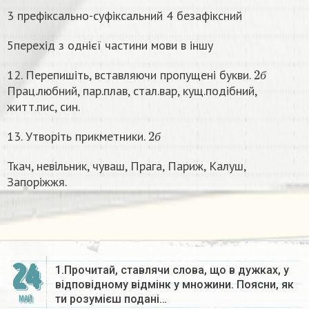
3 префіксально-суфіксальний 4 безафіксний
5перехід з однієї частини мови в іншу
2
б
12. Перепишіть, вставляючи пропущені букви.
б
Прац.любний, пар.плав, стал.вар, кущ.подібний,
житт.пис, син.
2
б
13. Утворіть прикметники.
б
Ткач, невільник, чуваш, Прага, Париж, Калуш,
Запоріжжя.
24
1.Прочитай, ставлячи слова, що в дужках, у
відповідному відмінк у множини. Поясни, як
ти розумієш подані…
МАЙ