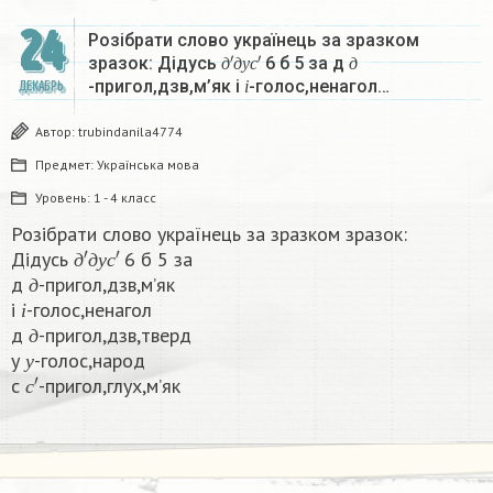
24
Розібрати слово українець за зразком
д
′
д
у
с
′
д
зразок: Дідусь
6 б 5 за д
і
д
д
у
с
д
-пригол,дзв,м’як і
-голос,ненагол…
ДЕКАБРЬ
і
Автор:
trubindanila4774
Предмет:
Українська мова
Уровень:
1 - 4 класс
Розібрати слово українець за зразком зразок:
д
′
д
у
с
′
Дідусь
6 б 5 за
д
д
д
у
с
д
-пригол,дзв,м’як
і
д
і
-голос,ненагол
д
і
д
-пригол,дзв,тверд
у
д
у
-голос,народ
с
′
у
с
-пригол,глух,м’як​
с