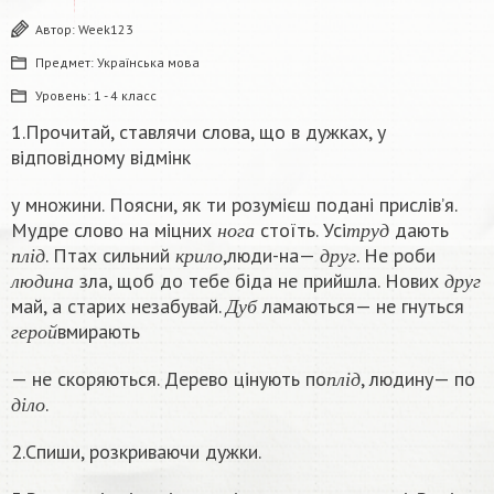
Автор:
Week123
Предмет:
Українська мова
Уровень:
1 - 4 класс
1.Прочитай, ставлячи слова, що в дужках, у
відповідному відмінк
у множини. Поясни, як ти розумієш подані прислів’я.
н
о
г
а
т
р
у
д
Мудре слово на міцних
стоїть. Усі
дають
п
л
і
д
к
р
и
л
о
д
р
у
г
н
о
г
а
т
р
у
д
. Птах сильний
,люди-на—
. Не роби
л
ю
д
и
н
а
д
р
у
г
п
л
і
д
к
р
и
л
о
д
р
у
г
зла, щоб до тебе біда не прийшла. Нових
Д
у
б
л
ю
д
и
н
а
д
р
у
г
май, а старих незабувай.
ламаються— не гнуться
г
е
р
о
й
Д
у
б
вмирають
г
е
р
о
й
п
л
і
д
— не скоряються. Дерево цінують по
, людину— по
д
і
л
о
п
л
і
д
.
д
і
л
о
2.Спиши, розкриваючи дужки.