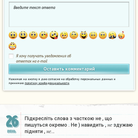
Я хочу получать уведомления об
ответах на e-mail
Нажимая на кнопку я даю согласие на обработку персональных данных и
принимаю
политику конфиденциальности
.
26
Підкресліть слова з часткою не , що
н
е
пишуться окремо . Не ) навидить ,
здужаю
н
е
н
е
підняти ,
…
ИЮНЬ
н
е