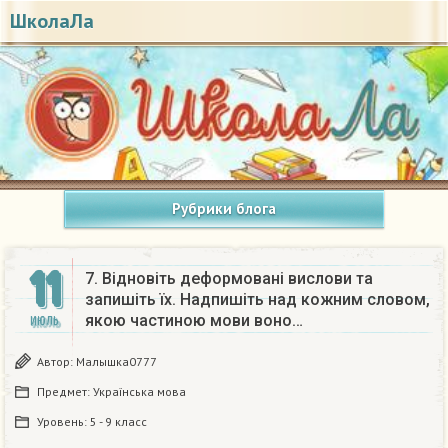
ШколаЛа
Рубрики блога
11
7. Вiдновiть деформовані вислови та
запишіть їх. Надпишіть над кожним словом,
якою частиною мови воно…
ИЮЛЬ
Автор:
Малышка0777
Предмет:
Українська мова
Уровень:
5 - 9 класс