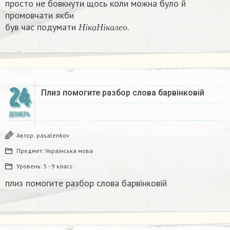
просто не бовкнути щось коли можна було й
промовчати якби
Н
і
к
а
Н
і
к
а
л
е
о
був час подумати
.​
Н
і
к
а
Н
і
к
а
л
е
о
24
Плиз помогите разбор слова барвінковій
ДЕКАБРЬ
Автор:
pasalenkov
Предмет:
Українська мова
Уровень:
5 - 9 класс
плиз помогите разбор слова барвінковій