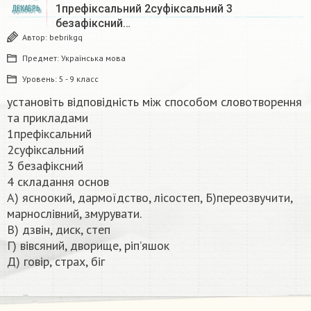
1префіксальний 2суфіксальний 3
ДЕКАБРЬ
безафіксний…
Автор:
bebrikgq
Предмет:
Українська мова
Уровень:
5 - 9 класс
установіть відповідність між способом словотворення
та прикладами
1префіксальний
2суфіксальний
3 безафіксний
4 складання основ
А) ясноокий, дармоїдство, лісостеп, Б)переозвучити,
марнослівний, змурувати.
В) дзвін, диск, степ
Г) вівсяний, дворище, ріп’яшок
Д) говір, страх, біг​