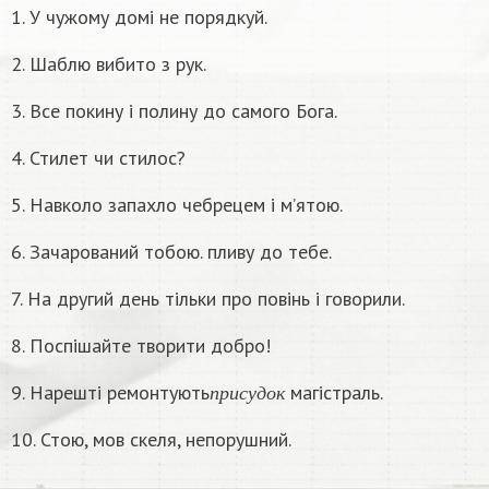
1. У чужому домі не порядкуй.
2. Шаблю вибито з рук.
3. Все покину і полину до самого Бога.
4. Стилет чи стилос?
5. Навколо запахло чебрецем і м’ятою.
6. Зачарований тобою. пливу до тебе.
7. На другий день тільки про повінь і говорили.
8. Поспішайте творити добро!
п
р
и
с
у
д
о
к
9. Нарешті ремонтують
магістраль.
п
р
и
с
у
д
о
к
10. Стою, мов скеля, непорушний.