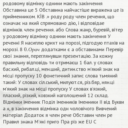
родовому відмінку однини мають закінчення
Обставина це 5 Обставина найчастіше виражена це iз
прийменником. KİB .» роду роду член речення, що
означає на який спрямовано дію, і відповiдае
відмінків. член речення. або Слова жанр, буревій, вітер
у родовому відмінку однини мають закінчення У
реченні Я насиплю крихт на порозi, пiдгодую птахів на
0.
О
р
а
ч
морозі. 8
додатками є а обставинами Перевір
О
р
а
ч
свої знання, переглянувши презентацію. За кожну
правильну відповідь ти отримаєш 1 бал. у словах
бас.кий, рибал.цi, мен.ший, дитин.ство м’який знак на
місці пропуску 10 фонетичний запис слова тьмяний
такий: У словах сіл.ський, милуют.ся, різ.бяр, нян.ці
м’який знак на місці пропуску У словах в’язкий,
плаский, різкий, ковзкий наголошений 12 склад.
Відмінки іменник Поділ іменників Іменники II від Букви
я
а
, в закінчення відмінка одн чоловічого Вивчений
я
матеріал Додаток я член рече Обставин член ре
Правил знака М’які приго Пра різ же EU C​