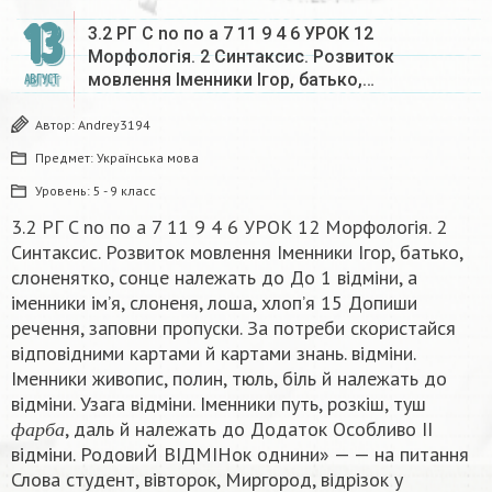
13
3.2 РГ C no по а 7 11 9 4 6 УРОК 12
Морфологія. 2 Синтаксис. Розвиток
мовлення Іменники Ігор, батько,…
АВГУСТ
Автор:
Andrey3194
Предмет:
Українська мова
Уровень:
5 - 9 класс
3.2 РГ C no по а 7 11 9 4 6 УРОК 12 Морфологія. 2
Синтаксис. Розвиток мовлення Іменники Ігор, батько,
слоненятко, сонце належать до До 1 відміни, а
іменники ім’я, слоненя, лоша, хлоп’я 15 Допиши
речення, заповни пропуски. За потреби скористайся
відповідними картами й картами знань. відміни.
Іменники живопис, полин, тюль, біль й належать до
відміни. Узага відміни. Іменники путь, розкіш, туш
ф
а
р
б
а
, даль й належать до Додаток Особливо II
ф
а
р
б
а
відміни. РодовиЙ ВІДМІНок однини» — — на питання
Слова студент, вівторок, Миргород, відрізок у